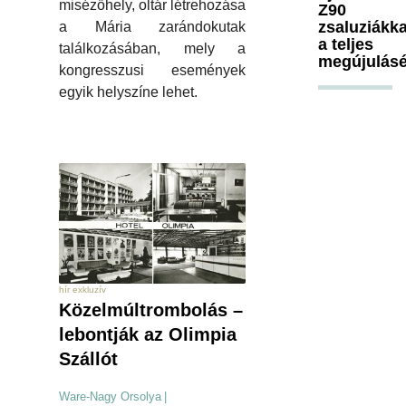
misézőhely, oltár létrehozása
Z90
zsaluziákka
a Mária zarándokutak
a teljes
találkozásában, mely a
megújulásé
kongresszusi események
egyik helyszíne lehet.
hír exkluzív
Közelmúltrombolás –
lebontják az Olimpia
Szállót
Ware-Nagy Orsolya
|