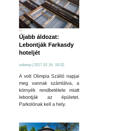
hír
Újabb áldozat:
Lebontják Farkasdy
hoteljét
sebesp
|
2017.02.16. 18:02
A volt Olimpia Szálló napjai
meg vannak számlálva, a
környék rendbetétele miatt
lebontják az épületet.
Parkolónak kell a hely.