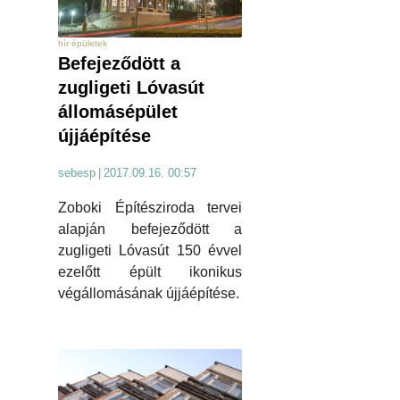
hír épületek
Befejeződött a
zugligeti Lóvasút
állomásépület
újjáépítése
sebesp
|
2017.09.16. 00:57
Zoboki Építésziroda tervei
alapján befejeződött a
zugligeti Lóvasút 150 évvel
ezelőtt épült ikonikus
végállomásának újjáépítése.