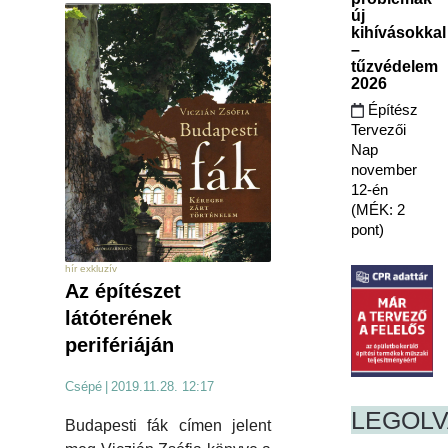
új
kihívásokkal
–
tűzvédelem
2026
Építész
Tervezői
Nap
november
12-én
(MÉK: 2
pont)
hír exkluzív
Az építészet
látóterének
perifériáján
Csépé
|
2019.11.28. 12:17
LEGOL
Budapesti fák címen jelent