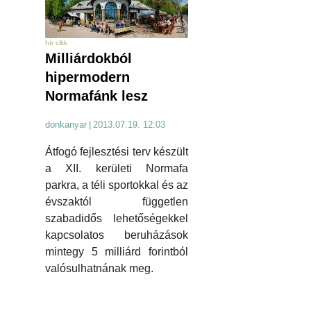
hír cikk
Milliárdokból
hipermodern
Normafánk lesz
donkanyar
|
2013.07.19. 12:03
Átfogó fejlesztési terv készült
a XII. kerületi Normafa
parkra, a téli sportokkal és az
évszaktól független
szabadidős lehetőségekkel
kapcsolatos beruházások
mintegy 5 milliárd forintból
valósulhatnának meg.