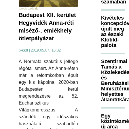
számában
tervek exkluzív
Budapest XII. kerület
Kivételes
Hegyvidék Anna-réti
koncepcióv
újult meg
miséző-, emlékhely
az északi
ötletpályázat
Klotild-
palota
b-kkft
|
2019.05.07. 16:32
Szentirmai
A Normafa szakrális jellege
Tamás a
régóta ismert. Az Anna-réten
Közlekedés
már a reformkorban épült
és
egy kis kápolna. 2020-ban
Beruházási
Minisztéri
Budapesten kerül
helyettes
megrendezésre az 52.
államtitkár
Eucharisztikus
Világkongresszus. A
Egy
szándék egy időszakos
közintézm
használatú szabadtéri
új arca –