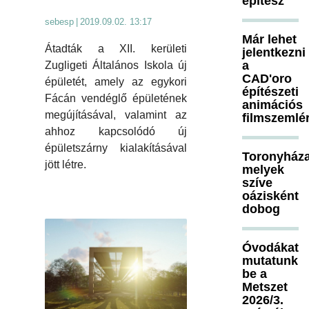
építész
sebesp
|
2019.09.02. 13:17
Már lehet
Átadták a XII. kerületi
jelentkezni
a
Zugligeti Általános Iskola új
CAD'oro
épületét, amely az egykori
építészeti
Fácán vendéglő épületének
animációs
megújításával, valamint az
filmszemlé
ahhoz kapcsolódó új
épületszárny kialakításával
Toronyháza
jött létre.
melyek
szíve
oázisként
dobog
Óvodákat
mutatunk
be a
Metszet
2026/3.