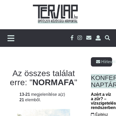
Hírlevél
Az összes találat
KONFE
erre: "
NORMAFA
"
NAPTÁ
13-21
megjelenítése a(z)
Azért a víz
a zűr? –
21
elemből.
vízszigetelé
rendszerbe
Építész