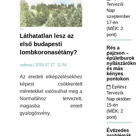
Tervezői
Nap
szeptember
17-én
(MÉK: 2
hír
pont)
Láthatatlan lesz az
első budapesti
Rés a
lombkoronasétány?
pajzson –
épületburok
nyílászárókn
sebesp
|
2020.07.27. 11:54
és más
kényes
Az eredeti elképzelésekhez
pontokon
képest csökkentett
Építész
méretekkel valósulhat meg a
Tervezői
Normafához tervezett,
Nap október
15-én
magasba emelt
(MÉK: 2
gyalogösvény.
pont)
Évtizedes
problémák