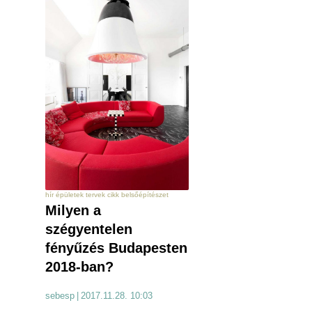
hír épületek tervek cikk belsőépítészet
Milyen a
szégyentelen
fényűzés Budapesten
2018-ban?
sebesp
|
2017.11.28. 10:03