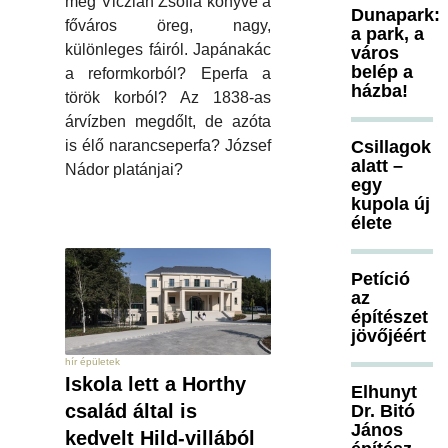
meg Viczián Zsófia könyve a
Dunapark:
főváros öreg, nagy,
a park, a
különleges fáiról. Japánakác
város
belép a
a reformkorból? Eperfa a
házba!
török korból? Az 1838-as
árvízben megdőlt, de azóta
is élő narancseperfa? József
Csillagok
alatt –
Nádor platánjai?
egy
kupola új
élete
Petíció
az
építészet
jövőjéért
hír épületek
Iskola lett a Horthy
Elhunyt
család által is
Dr. Bitó
János
kedvelt Hild-villából