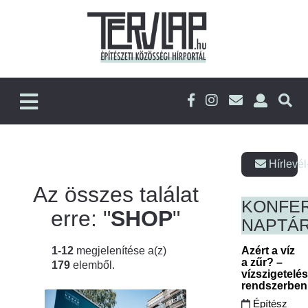
Hírlevél
Az összes találat
KONFE
erre: "
SHOP
"
NAPTÁ
1-12
megjelenítése a(z)
Azért a víz
a zűr? –
179
elemből.
vízszigetelé
rendszerbe
Építész