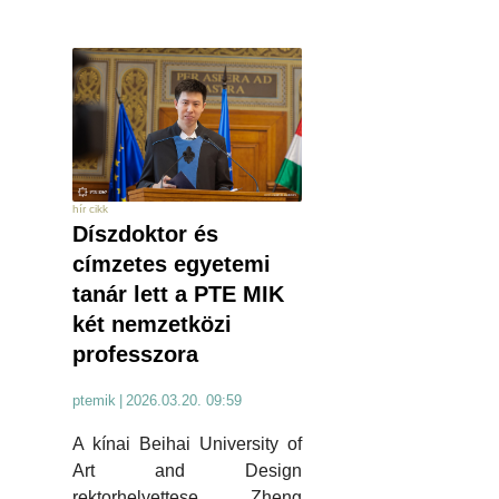
hír cikk
Díszdoktor és
címzetes egyetemi
tanár lett a PTE MIK
két nemzetközi
professzora
ptemik
|
2026.03.20. 09:59
A kínai Beihai University of
Art and Design
rektorhelyettese, Zheng