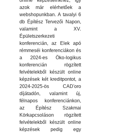
online képzéseinkhez, így
azok már elérhetőek a
webshopunkban. A tavalyi 6
db Építész Tervezői Napon,
valamint a XV.
Épületszerkezeti
konferencián, az Elek apó
rémmeséi konferenciákon és
a 2024-es Öko-logikus
konferencián rögzített
felvételekből készült online
képzések két kreditpontot, a
2024-2025-ös CAD'oro
díjátadón, valamint új,
félnapos konferenciánkon,
az Építész Szakmai
Körkapcsoláson rögzített
felvételekből készült online
képzések pedig egy