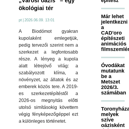
„Városi oázis” – egy
építész
ökológiai tér
Már lehet
pt
|
2026.06.09. 13:01
jelentkezni
a
A Biodómot gyakran
CAD'oro
építészeti
kupolaként emlegetjük,
animációs
pedig tervezői szerint nem a
filmszemlé
szerkezet a legfontosabb
része. A lényeg a kupola
Óvodákat
alatt létrejövő világ: a
mutatunk
szabályozott klíma, a
be a
növényzet, az állatok és az
Metszet
emberek közös tere. A 2019-
2026/3.
számában
es szerkezetépítéstől a
2026-os megnyitás előtti
utolsó simításokig követtem
Toronyháza
melyek
végig fényképezőgéppel ezt
szíve
a különleges történetet.
oázisként