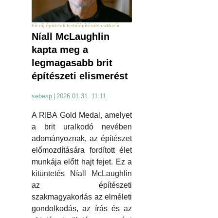
hír díj épületek belsőépítészet exkluzív
Níall McLaughlin
kapta meg a
legmagasabb brit
építészeti elismerést
sebesp
|
2026.01.31. 11:11
A RIBA Gold Medal, amelyet
a brit uralkodó nevében
adományoznak, az építészet
előmozdítására fordított élet
munkája előtt hajt fejet. Ez a
kitüntetés Níall McLaughlin
az építészeti
szakmagyakorlás az elméleti
gondolkodás, az írás és az