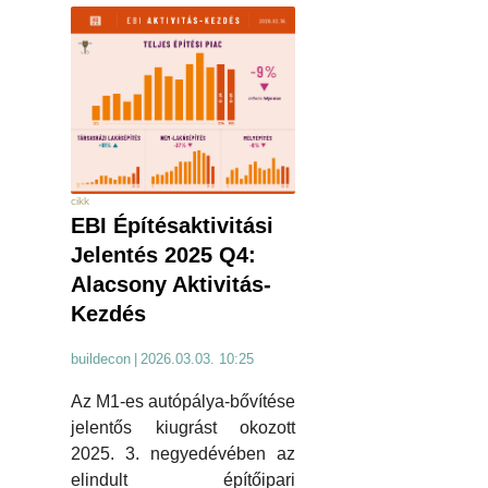
cikk
EBI Építésaktivitási
Jelentés 2025 Q4:
Alacsony Aktivitás-
Kezdés
buildecon
|
2026.03.03. 10:25
Az M1-es autópálya-bővítése
jelentős kiugrást okozott
2025. 3. negyedévében az
elindult építőipari