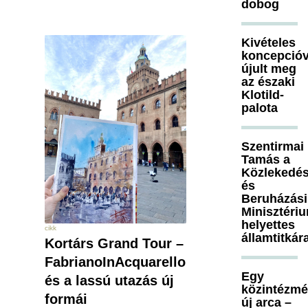
dobog
Kivételes
koncepcióv
újult meg
az északi
Klotild-
palota
Szentirmai
Tamás a
Közlekedés
és
Beruházási
Minisztéri
helyettes
cikk
államtitkár
Kortárs Grand Tour –
FabrianoInAcquarello
Egy
és a lassú utazás új
közintézm
formái
új arca –