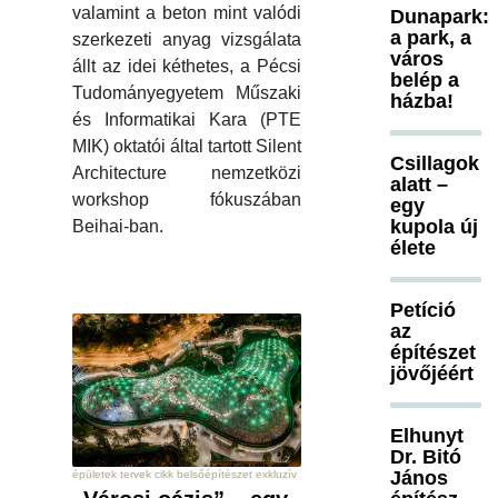
valamint a beton mint valódi
Dunapark:
a park, a
szerkezeti anyag vizsgálata
város
állt az idei kéthetes, a Pécsi
belép a
Tudományegyetem Műszaki
házba!
és Informatikai Kara (PTE
MIK) oktatói által tartott Silent
Csillagok
Architecture nemzetközi
alatt –
workshop fókuszában
egy
kupola új
Beihai-ban.
élete
Petíció
az
építészet
jövőjéért
Elhunyt
Dr. Bitó
János
épületek tervek cikk belsőépítészet exkluzív