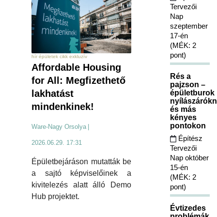
Tervezői
Nap
szeptember
17-én
(MÉK: 2
pont)
hír épületek cikk exkluzív
Affordable Housing
Rés a
for All: Megfizethető
pajzson –
lakhatást
épületburok
nyílászárókn
mindenkinek!
és más
kényes
pontokon
Ware-Nagy Orsolya
|
Építész
2026.06.29. 17:31
Tervezői
Nap október
Épületbejáráson mutatták be
15-én
a sajtó képviselőinek a
(MÉK: 2
kivitelezés alatt álló Demo
pont)
Hub projektet.
Évtizedes
problémák