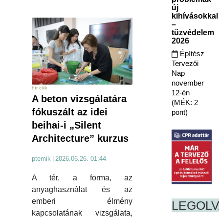
új
kihívásokkal
–
tűzvédelem
2026
Építész
Tervezői
Nap
november
hír cikk
12-én
A beton vizsgálatára
(MÉK: 2
fókuszált az idei
pont)
beihai-i „Silent
Architecture” kurzus
ptemik
|
2026.06.26. 01:44
A tér, a forma, az
anyaghasználat és az
emberi élmény
LEGOL
kapcsolatának vizsgálata,