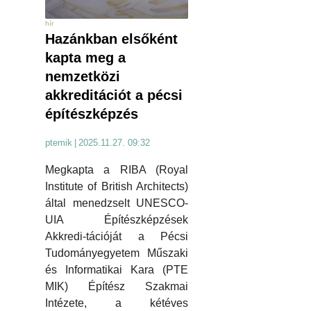
hír
Hazánkban elsőként
kapta meg a
nemzetközi
akkreditációt a pécsi
építészképzés
ptemik
|
2025.11.27. 09:32
Megkapta a RIBA (Royal
Institute of British Architects)
által menedzselt UNESCO-
UIA Építészképzések
Akkredi-tációját a Pécsi
Tudományegyetem Műszaki
és Informatikai Kara (PTE
MIK) Építész Szakmai
Intézete, a kétéves