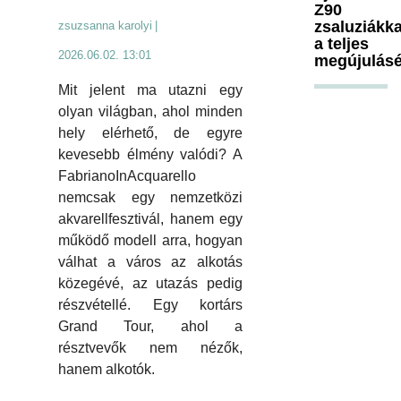
Z90
zsaluziákka
zsuzsanna karolyi
|
a teljes
2026.06.02. 13:01
megújulásé
Mit jelent ma utazni egy
olyan világban, ahol minden
hely elérhető, de egyre
kevesebb élmény valódi? A
FabrianoInAcquarello
nemcsak egy nemzetközi
akvarellfesztivál, hanem egy
működő modell arra, hogyan
válhat a város az alkotás
közegévé, az utazás pedig
részvétellé. Egy kortárs
Grand Tour, ahol a
résztvevők nem nézők,
hanem alkotók.