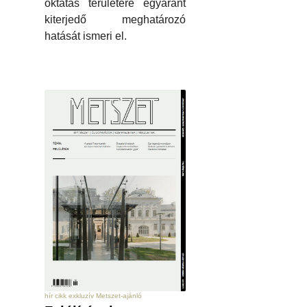
oktatás területére egyaránt
kiterjedő meghatározó
hatását ismeri el.
hír cikk exkluzív Metszet-ajánló