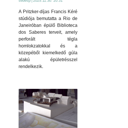
sebesp
|
2025.11.30. 20:31
A Pritzker-díjas Francis Kéré
stúdiója bemutatta a Rio de
Janeiróban épülő Biblioteca
dos Saberes terveit, amely
perforált tégla
homlokzatokkal és a
közepéből kiemelkedő gúla
alakú épületrésszel
rendelkezik.