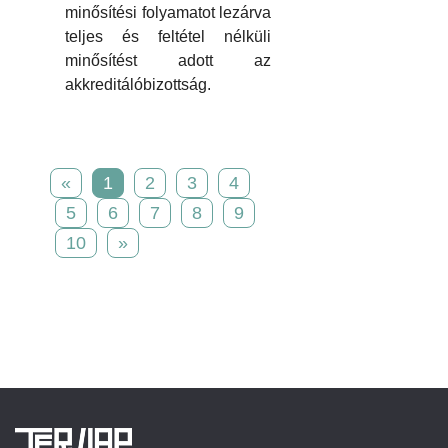
minősítési folyamatot lezárva
teljes és feltétel nélküli
minősítést adott az
akkreditálóbizottság.
«
1
2
3
4
5
6
7
8
9
10
»