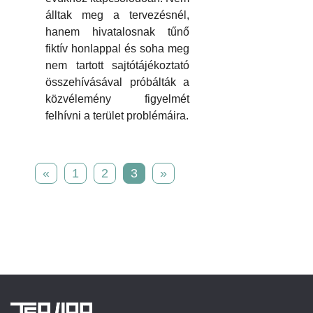
álltak meg a tervezésnél,
hanem hivatalosnak tűnő
fiktív honlappal és soha meg
nem tartott sajtótájékoztató
összehívásával próbálták a
közvélemény figyelmét
felhívni a terület problémáira.
«
1
2
3
»