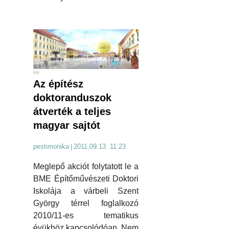
hír
Az építész
doktoranduszok
átverték a teljes
magyar sajtót
pestimonika
|
2011.09.13. 11:23
Meglepő akciót folytatott le a
BME Építőművészeti Doktori
Iskolája a várbeli Szent
György térrel foglalkozó
2010/11-es tematikus
évükhöz kapcsolódóan. Nem