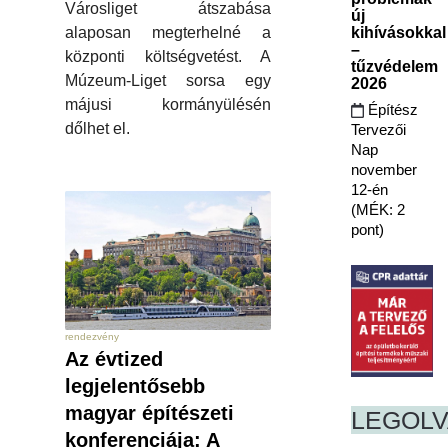
Városliget átszabása
új
kihívásokkal
alaposan megterhelné a
–
központi költségvetést. A
tűzvédelem
Múzeum-Liget sorsa egy
2026
májusi kormányülésén
Építész
dőlhet el.
Tervezői
Nap
november
12-én
(MÉK: 2
pont)
rendezvény
Az évtized
legjelentősebb
magyar építészeti
LEGOL
konferenciája: A