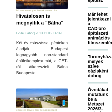
építész
hír rendezvény épületek tervek cikk
Már lehet
Hivatalosan is
jelentkezni
megnyílik a "Bálna"
a
CAD'oro
építészeti
Ghile Gábor
|
2013.11.06. 06:39
animációs
filmszemlé
Két év csúszással pénteken
átadják Budapest
legnagyobb non-standard
Toronyháza
épületkomplexumát, a CET-
melyek
szíve
ről átkeresztelt Bálna
oázisként
Budapestet.
dobog
Óvodákat
mutatunk
be a
Metszet
2026/3.
épületek tervek cikk belsőépítészet