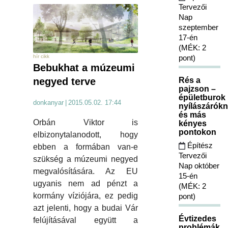
Tervezői
Nap
szeptember
17-én
(MÉK: 2
pont)
hír cikk
Bebukhat a múzeumi
Rés a
negyed terve
pajzson –
épületburok
donkanyar
|
2015.05.02. 17:44
nyílászárókn
és más
Orbán Viktor is
kényes
pontokon
elbizonytalanodott, hogy
Építész
ebben a formában van-e
Tervezői
szükség a múzeumi negyed
Nap október
megvalósítására. Az EU
15-én
ugyanis nem ad pénzt a
(MÉK: 2
kormány víziójára, ez pedig
pont)
azt jelenti, hogy a budai Vár
Évtizedes
felújításával együtt a
problémák