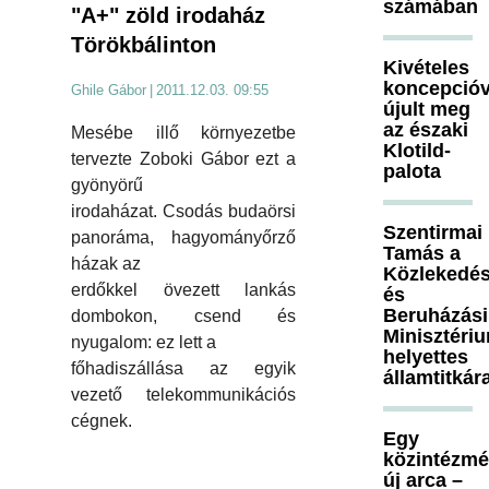
számában
"A+" zöld irodaház
Törökbálinton
Kivételes
koncepcióv
Ghile Gábor
|
2011.12.03. 09:55
újult meg
az északi
Mesébe illő környezetbe
Klotild-
tervezte Zoboki Gábor ezt a
palota
gyönyörű
irodaházat. Csodás budaörsi
Szentirmai
panoráma, hagyományőrző
Tamás a
házak az
Közlekedés
erdőkkel övezett lankás
és
Beruházási
dombokon, csend és
Minisztéri
nyugalom: ez lett a
helyettes
főhadiszállása az egyik
államtitkár
vezető telekommunikációs
cégnek.
Egy
közintézm
új arca –