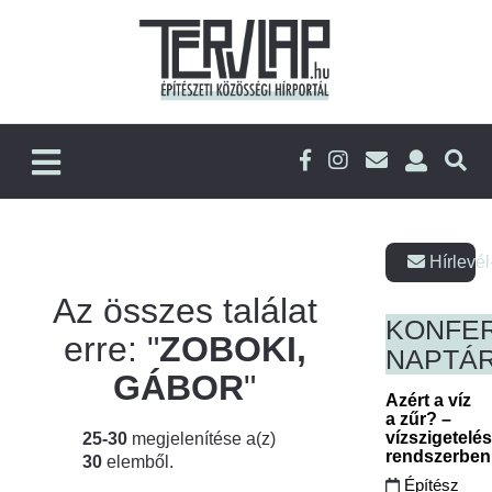
Hírlevél
Az összes találat
KONFE
erre: "
ZOBOKI,
NAPTÁ
GÁBOR
"
Azért a víz
a zűr? –
vízszigetelé
25-30
megjelenítése a(z)
rendszerbe
30
elemből.
Építész