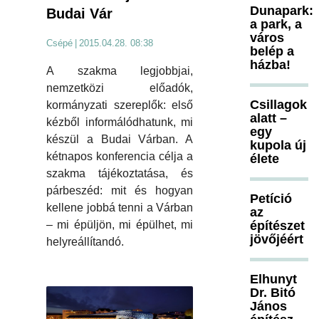
Dunapark:
Budai Vár
a park, a
város
Csépé
|
2015.04.28. 08:38
belép a
házba!
A szakma legjobbjai,
nemzetközi előadók,
Csillagok
kormányzati szereplők: első
alatt –
kézből informálódhatunk, mi
egy
készül a Budai Várban. A
kupola új
kétnapos konferencia célja a
élete
szakma tájékoztatása, és
párbeszéd: mit és hogyan
Petíció
kellene jobbá tenni a Várban
az
építészet
– mi épüljön, mi épülhet, mi
jövőjéért
helyreállítandó.
Elhunyt
Dr. Bitó
János