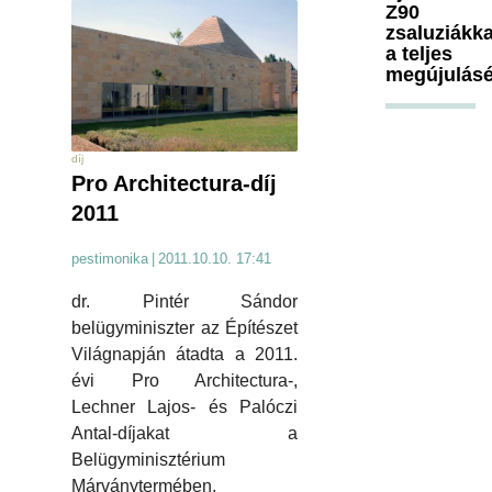
Z90
zsaluziákka
a teljes
megújulásé
díj
Pro Architectura-díj
2011
pestimonika
|
2011.10.10. 17:41
dr. Pintér Sándor
belügyminiszter az Építészet
Világnapján átadta a 2011.
évi Pro Architectura-,
Lechner Lajos- és Palóczi
Antal-díjakat a
Belügyminisztérium
Márványtermében.