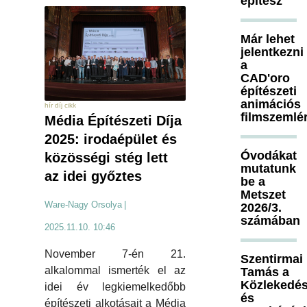
építész
Már lehet
jelentkezni
a
CAD'oro
építészeti
animációs
hír díj cikk
filmszemlé
Média Építészeti Díja
2025: irodaépület és
Óvodákat
közösségi stég lett
mutatunk
az idei győztes
be a
Metszet
Ware-Nagy Orsolya
|
2026/3.
számában
2025.11.10. 10:46
November 7-én 21.
Szentirmai
alkalommal ismerték el az
Tamás a
Közlekedés
idei év legkiemelkedőbb
és
építészeti alkotásait a Média