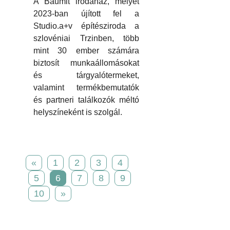
A Baumit irodaház, melyet
2023-ban újított fel a
Studio.a+v építésziroda a
szlovéniai Trzinben, több
mint 30 ember számára
biztosít munkaállomásokat
és tárgyalótermeket,
valamint termékbemutatók
és partneri találkozók méltó
helyszíneként is szolgál.
«
1
2
3
4
5
6
7
8
9
10
»