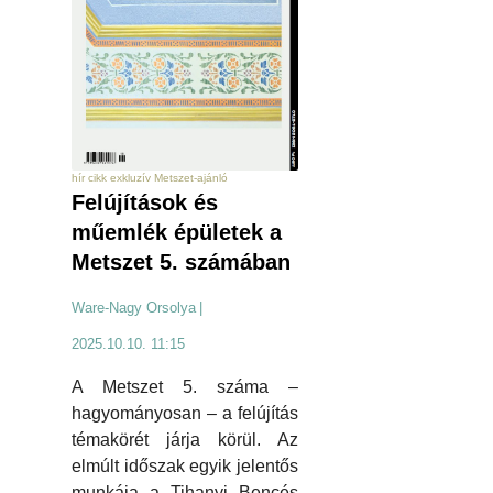
hír cikk exkluzív Metszet-ajánló
Felújítások és
műemlék épületek a
Metszet 5. számában
Ware-Nagy Orsolya
|
2025.10.10. 11:15
A Metszet 5. száma –
hagyományosan – a felújítás
témakörét járja körül. Az
elmúlt időszak egyik jelentős
munkája a Tihanyi Bencés