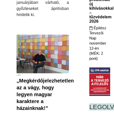
januárjában várható, a
új
kihívásokkal
győzteseket áprilisban
–
hirdetik ki.
tűzvédelem
2026
Építész
Tervezői
Nap
november
12-én
(MÉK: 2
pont)
cikk
„Megkérdőjelezhetetlen
az a vágy, hogy
legyen magyar
karaktere a
LEGOL
házainknak!”