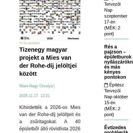
Tervezői
Nap
szeptember
17-én
(MÉK: 2
pont)
hír díj épületek
Rés a
Tizenegy magyar
pajzson –
projekt a Mies van
épületburok
nyílászárókn
der Rohe-díj jelöltjei
és más
kényes
között
pontokon
Építész
Ware-Nagy Orsolya
|
Tervezői
2025.11.17. 12:21
Nap október
15-én
Kihirdették a 2026-os Mies
(MÉK: 2
van der Rohe-díj jelöltjeit és
pont)
a zsűritagokat. A 40
Évtizedes
épületből álló rövidlista 2026
problémák