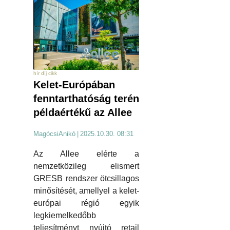
hír díj cikk
Kelet-Európában
fenntarthatóság terén
példaértékű az Allee
MagócsiAnikó
|
2025.10.30. 08:31
Az Allee elérte a
nemzetközileg elismert
GRESB rendszer ötcsillagos
minősítését, amellyel a kelet-
európai régió egyik
legkiemelkedőbb
teljesítményt nyújtó retail