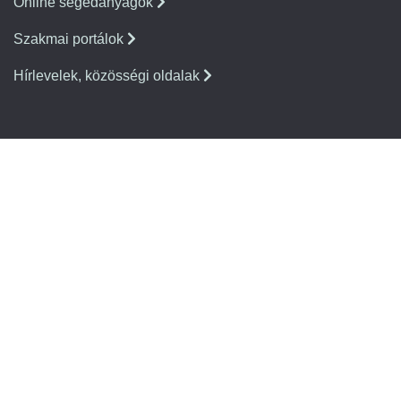
Online segédanyagok
Szakmai portálok
Hírlevelek, közösségi oldalak