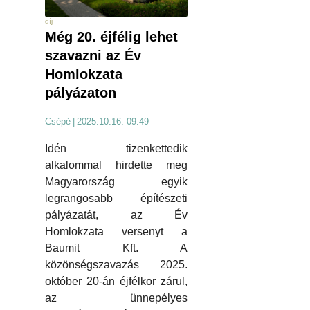
díj
Még 20. éjfélig lehet
szavazni az Év
Homlokzata
pályázaton
Csépé
|
2025.10.16. 09:49
Idén tizenkettedik
alkalommal hirdette meg
Magyarország egyik
legrangosabb építészeti
pályázatát, az Év
Homlokzata versenyt a
Baumit Kft. A
közönségszavazás 2025.
október 20-án éjfélkor zárul,
az ünnepélyes