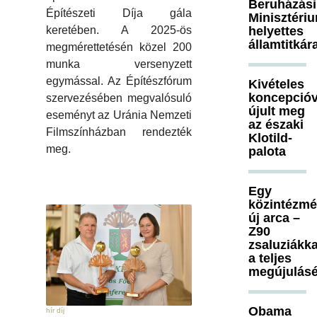
Beruházási
Építészeti Díja gála
Minisztéri
keretében. A 2025-ös
helyettes
államtitkár
megmérettetésén közel 200
munka versenyzett
egymással. Az Építészfórum
Kivételes
koncepcióv
szervezésében megvalósuló
újult meg
eseményt az Uránia Nemzeti
az északi
Filmszínházban rendezték
Klotild-
meg.
palota
Egy
közintézm
új arca –
Z90
zsaluziákka
a teljes
megújulásé
Obama
hír díj