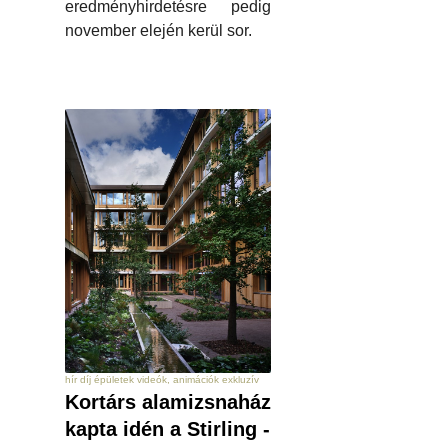
eredményhirdetésre pedig
november elején kerül sor.
hír díj épületek videók, animációk exkluzív
Kortárs alamizsnaház
kapta idén a Stirling -