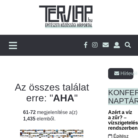
Hírlevél
Az összes találat
KONFE
erre: "
AHA
"
NAPTÁ
61-72
megjelenítése a(z)
Azért a víz
a zűr? –
1,435
elemből.
vízszigetelé
rendszerbe
Építész