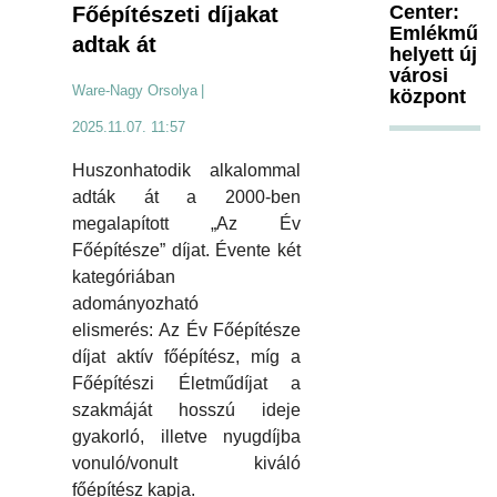
Center:
Főépítészeti díjakat
Emlékmű
adtak át
helyett új
városi
Ware-Nagy Orsolya
|
központ
2025.11.07. 11:57
Huszonhatodik alkalommal
adták át a 2000-ben
megalapított „Az Év
Főépítésze” díjat. Évente két
kategóriában
adományozható
elismerés: Az Év Főépítésze
díjat aktív főépítész, míg a
Főépítészi Életműdíjat a
szakmáját hosszú ideje
gyakorló, illetve nyugdíjba
vonuló/vonult kiváló
főépítész kapja.