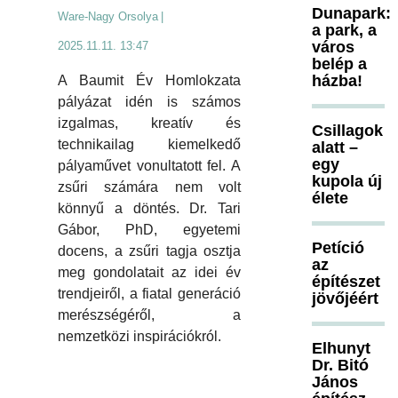
Dunapark:
Ware-Nagy Orsolya
|
a park, a
város
2025.11.11. 13:47
belép a
házba!
A Baumit Év Homlokzata
pályázat idén is számos
izgalmas, kreatív és
Csillagok
technikailag kiemelkedő
alatt –
egy
pályaművet vonultatott fel. A
kupola új
zsűri számára nem volt
élete
könnyű a döntés. Dr. Tari
Gábor, PhD, egyetemi
Petíció
docens, a zsűri tagja osztja
az
meg gondolatait az idei év
építészet
trendjeiről, a fiatal generáció
jövőjéért
merészségéről, a
nemzetközi inspirációkról.
Elhunyt
Dr. Bitó
János