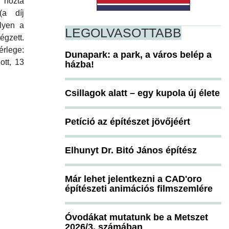
 hozta
(a díj
lyen a
LEGOLVASOTTABB
égzett.
rlege:
Dunapark: a park, a város belép a
ott, 13
házba!
Csillagok alatt – egy kupola új élete
Petíció az építészet jövőjéért
Elhunyt Dr. Bitó János építész
Már lehet jelentkezni a CAD'oro
építészeti animációs filmszemlére
Óvodákat mutatunk be a Metszet
2026/3. számában