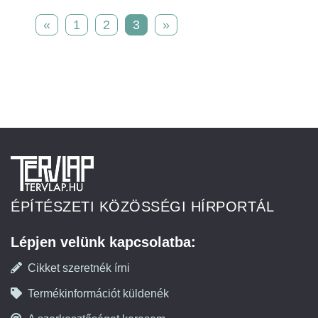
«
1
2
3
»
ÉPÍTÉSZETI KÖZÖSSÉGI HÍRPORTÁL
Lépjen velünk kapcsolatba:
Cikket szeretnék írni
Termékinformációt küldenék