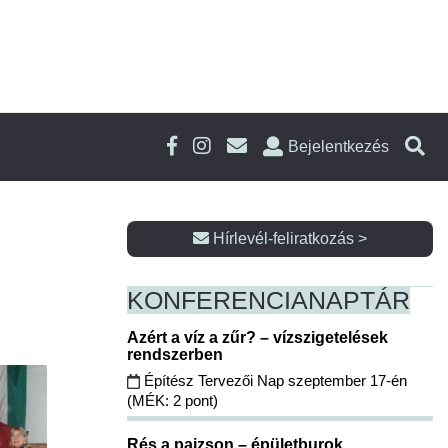
Bejelentkezés
Hírlevél-feliratkozás >
KONFERENCIA
NAPTÁR
Azért a víz a zűr? – vízszigetelések
rendszerben
Építész Tervezői Nap szeptember 17-én
(MÉK: 2 pont)
Rés a pajzson – épületburok