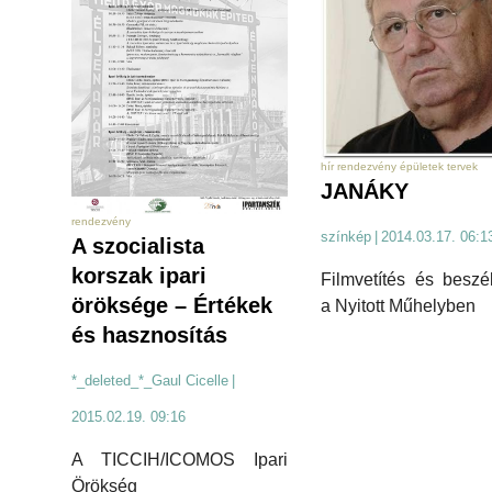
hír rendezvény épületek tervek
JANÁKY
rendezvény
színkép
|
2014.03.17. 06:1
A szocialista
korszak ipari
Filmvetítés és beszé
öröksége – Értékek
a Nyitott Műhelyben
és hasznosítás
*_deleted_*_Gaul Cicelle
|
2015.02.19. 09:16
A TICCIH/ICOMOS Ipari
Örökség