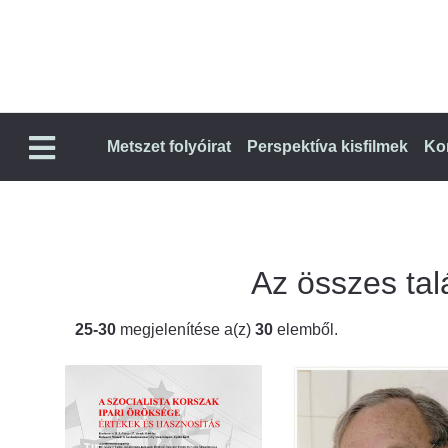
Metszet folyóirat
Perspektíva kisfilmek
Ko
Az összes talá
25-30
megjelenítése a(z)
30
elemből.