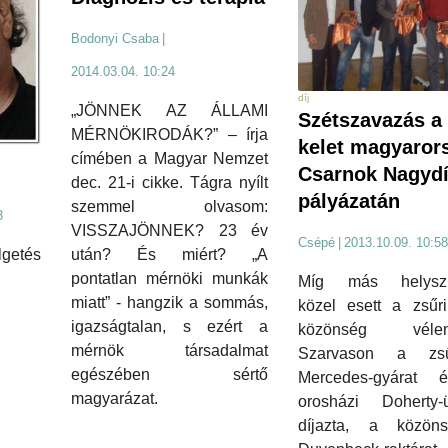
Bodonyi Csaba
|
2014.03.04. 10:24
díj
„JÖNNEK AZ ÁLLAMI
Szétszavazás a 
MÉRNÖKIRODÁK?” – írja
kelet magyaror
címében a Magyar Nemzet
Csarnok Nagydí
dec. 21-i cikke. Tágra nyílt
pályázatán
szemmel olvasom:
3
VISSZAJÖNNEK? 23 év
Csépé
|
2013.10.09. 10:58
után? És miért? „A
lgetés
pontatlan mérnöki munkák
Míg más helyszí
miatt” - hangzik a sommás,
közel esett a zsűr
igazságtalan, s ezért a
közönség vélem
mérnök társadalmat
Szarvason a zs
egészében sértő
Mercedes-gyárat
magyarázat.
orosházi Doherty-
díjazta, a közö