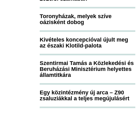
Toronyházak, melyek szíve
oázisként dobog
Kivételes koncepcióval újult meg
az északi Klotild-palota
Szentirmai Tamás a Közlekedési és
Beruházási Minisztérium helyettes
államtitkára
Egy közintézmény új arca – Z90
zsaluziákkal a teljes megújulásért