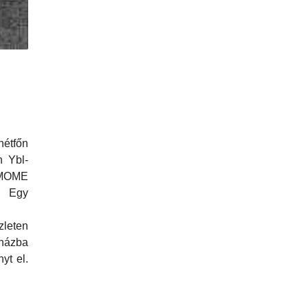
étfőn
n Ybl-
a MOME
. Egy
leten
rházba
nyt el.