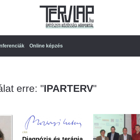
nferenciák
Online képzés
lat erre: "
IPARTERV
"
cikk
Diagnózis és terápia