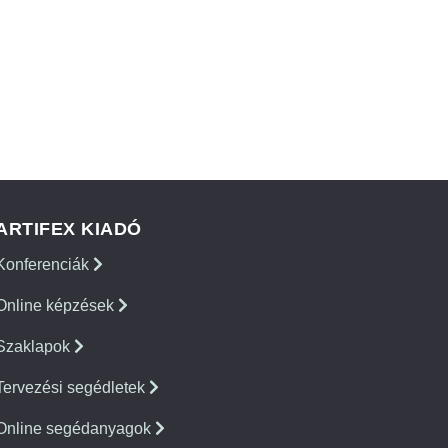
ARTIFEX KIADÓ
Konferenciák
Online képzések
Szaklapok
Tervezési segédletek
Online segédanyagok