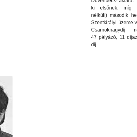
Duvenbeck-raktárat
ki elsőnek, míg 
nélküli) második he
Szentkirályi üzeme v
Csarnoknagydíj mé
47 pályázó, 11 díjaz
díj.