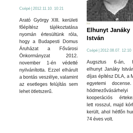
Csépé
|
2012.11.10. 10:21
Arató György XIII. kerületi
hír
főépítész tájékoztatása
Elhunyt Janáky
nyomán értesültünk róla,
István
hogy a Budapesti Domus
Áruházat a Fővárosi
Csépé
|
2012.08.07. 12:10
Önkormányzat 2012.
Augsztus 6-án, h
november 1-én védetté
elhunyt Janáky Istvá
nyilvánította. Ezzel elhárult
díjas építész DLA, 
a bontás veszélye, valamint
egyetemi docense
az esetleges felújítás sem
hódmezővásárhelyi
lehet ötletszerű.
kooperációs értekez
lett rosszul, majd kó
került, ahol hétfőn hu
74 éves volt.