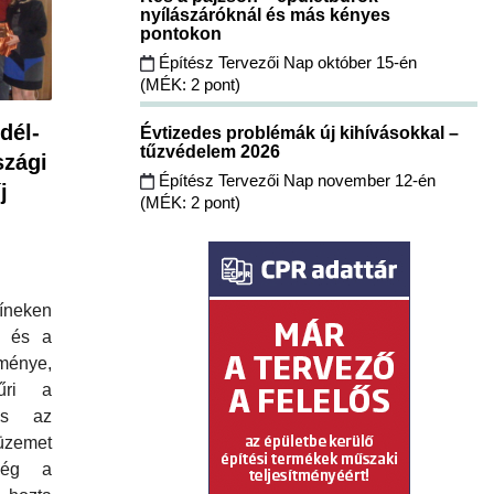
nyílászáróknál és más kényes
pontokon
Építész Tervezői Nap október 15-én
(MÉK: 2 pont)
dél-
Évtizedes problémák új kihívásokkal –
tűzvédelem 2026
szági
Építész Tervezői Nap november 12-én
j
(MÉK: 2 pont)
neken
i és a
énye,
űri a
 és az
üzemet
nség a