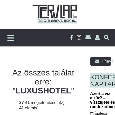
Hírlevél
Az összes találat
KONFE
erre:
NAPTÁ
"
LUXUSHOTEL
"
Azért a víz
a zűr? –
vízszigetelé
37-41
megjelenítése a(z)
rendszerbe
41
elemből.
Építész