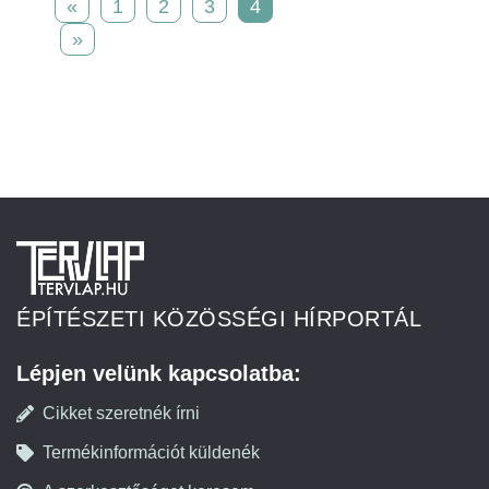
«
1
2
3
4
»
ÉPÍTÉSZETI KÖZÖSSÉGI HÍRPORTÁL
Lépjen velünk kapcsolatba:
Cikket szeretnék írni
Termékinformációt küldenék