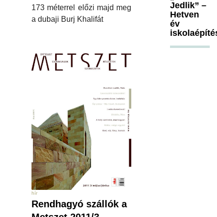
Jedlik” –
173 méterrel előzi majd meg
Hetven
a dubaji Burj Khalifát
év
iskolaépíté
hír
Rendhagyó szállók a