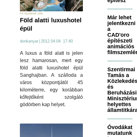
építész
hír épületek cikk
Már lehet
Föld alatti luxushotel
jelentkezni
épül
a
CAD'oro
építészeti
donkanyar
|
2012.04.04. 17:40
animációs
filmszemlé
A luxus a föld alatt is jelen
lesz hamarosan, mert egy
föld alatti luxushotel épül
Szentirmai
Tamás a
Sanghajban. A szálloda a
Közlekedés
város központjától 45
és
kilométerre, egy korábban
Beruházási
kőfejtőként szolgáló
Minisztéri
helyettes
gödörben kap helyet.
államtitkár
Óvodákat
mutatunk