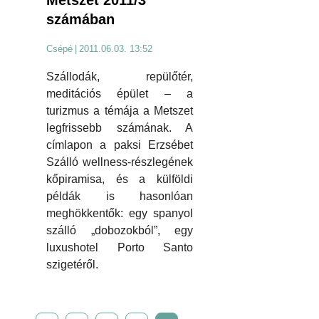
Metszet 2011/3
számában
Csépé
|
2011.06.03. 13:52
Szállodák, repülőtér,
meditációs épület – a
turizmus a témája a Metszet
legfrissebb számának. A
címlapon a paksi Erzsébet
Szálló wellness-részlegének
kőpiramisa, és a külföldi
példák is hasonlóan
meghökkentők: egy spanyol
szálló „dobozokból”, egy
luxushotel Porto Santo
szigetéről.