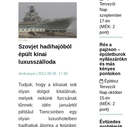
Tervezői
Nap
szeptember
17-én
(MÉK: 2
pont)
hír cikk
Rés a
Szovjet hadihajóból
pajzson –
épült kínai
épületburok
nyílászárókn
luxusszálloda
és más
kényes
pontokon
donkanyar
|
2012.08.08. 17:48
Építész
Tudjuk, hogy a kínaiak sok
Tervezői
olyan dolgot kitalálnak,
Nap október
15-én
melyek nekünk furcsának
(MÉK: 2
tűnnek: idén januártól
pont)
például Tiencsinben egy
olyan luxushotelben
Évtizedes
hajthatjuk álomra a fejünket,
problémák