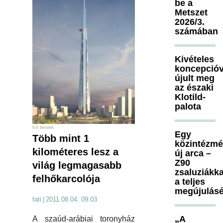
be a
Metszet
2026/3.
számában
Kivételes
koncepcióv
újult meg
az északi
Klotild-
palota
hír tervek
Egy
Több mint 1
közintézm
kilométeres lesz a
új arca –
Z90
világ legmagasabb
zsaluziákka
felhőkarcolója
a teljes
megújulásé
fati
|
2011.08.04. 09:03
„A
A szaúd-arábiai toronyház