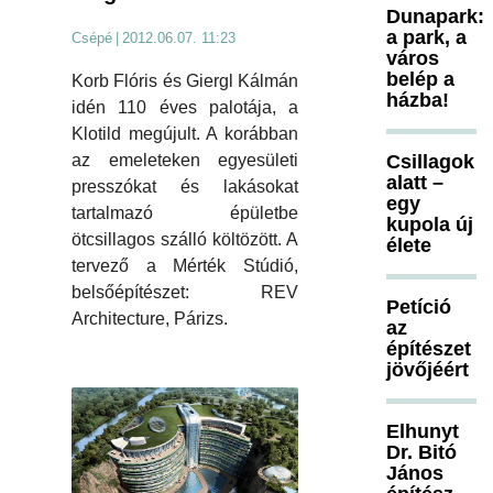
Dunapark:
a park, a
Csépé
|
2012.06.07. 11:23
város
belép a
Korb Flóris és Giergl Kálmán
házba!
idén 110 éves palotája, a
Klotild megújult. A korábban
Csillagok
az emeleteken egyesületi
alatt –
presszókat és lakásokat
egy
tartalmazó épületbe
kupola új
ötcsillagos szálló költözött. A
élete
tervező a Mérték Stúdió,
belsőépítészet: REV
Petíció
Architecture, Párizs.
az
építészet
jövőjéért
Elhunyt
Dr. Bitó
János