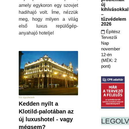
új
amely egykoron egy szovjet
kihívásokkal
hadihajó volt. Íme, nézzük
–
meg, hogy milyen a világ
tűzvédelem
2026
első luxus repülőgép-
Építész
anyahajó hotelje!
Tervezői
Nap
november
12-én
(MÉK: 2
pont)
hír épületek
Kedden nyílt a
Klotild-palotában az
új luxushotel - vagy
LEGOL
mégsem?