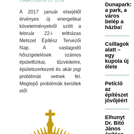
Csépé
|
2018.02.23. 13:29
Dunapark:
a park, a
A 2017 január elsejétől
város
érvényes új energetikai
belép a
követelményekről szólt a
házba!
február 22-i teltházas
Metszet Építész Tervezői
Csillagok
Nap. A vastagodó
alatt –
egy
hőszigetelések számos
kupola új
épületfizikai, tűzvédelmi,
élete
épületszerkezeti és akár jogi
problémát vetnek fel.
Petíció
Meglepő problémák kerültek
az
elő!
építészet
jövőjéért
Elhunyt
Dr. Bitó
János