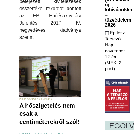
befejezett kivitelezések
új
összértéke rekordot döntött
kihívásokkal
–
az EBI Építésaktivitási
tűzvédelem
Jelentés 2017. IV.
2026
negyedéves kiadványa
Építész
szerint.
Tervezői
Nap
november
12-én
(MÉK: 2
pont)
hír rendezvény exkluzív
A hőszigetelés nem
csak a
centiméterekről szól!
LEGOL