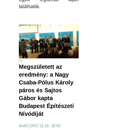
találhatók.
díj
Megszületett az
eredmény: a Nagy
Csaba-Pólus Károly
páros és Sajtos
Gábor kapta
Budapest Építészeti
Nívódíját
droID
|
2017.11.16. 16:03