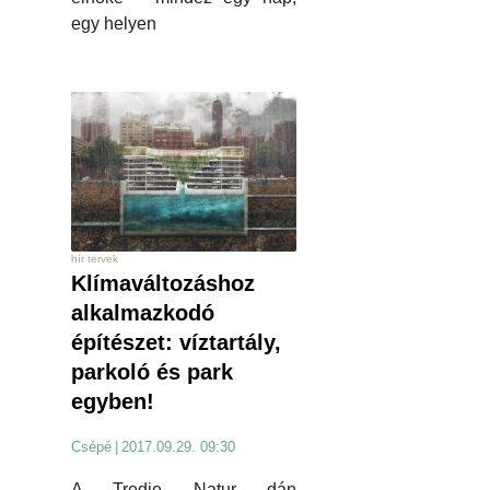
egy helyen
hír tervek
Klímaváltozáshoz
alkalmazkodó
építészet: víztartály,
parkoló és park
egyben!
Csépé
|
2017.09.29. 09:30
A Tredje Natur dán