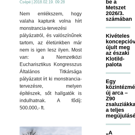
be a
Csépé
|
2018.02.19. 09:28
Metszet
2026/3.
Nem emlékszem, hogy
számában
valaha kaptunk volna hírt
monstrancia-tervezési
Kivételes
pályázatról, és valószínűnek
koncepcióv
tartom, az életünkben már
újult meg
nem is igen lesz ilyen. Most
az északi
van: a Nemzetközi
Klotild-
palota
Eucharisztikus Kongresszus
Általános Titkársága
pályázatot írt ki monstrancia-
Egy
tervezésre, melyen
közintézm
új arca –
építészek, sőt hallgatók is
Z90
indulhatnak. A fődíj:
zsaluziákka
500.000,- ft.
a teljes
megújulásé
„A