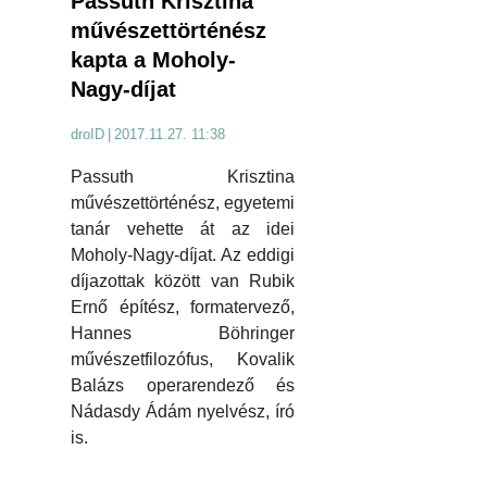
Passuth Krisztina
művészettörténész
kapta a Moholy-
Nagy-díjat
droID
|
2017.11.27. 11:38
Passuth Krisztina
művészettörténész, egyetemi
tanár vehette át az idei
Moholy-Nagy-díjat. Az eddigi
díjazottak között van Rubik
Ernő építész, formatervező,
Hannes Böhringer
művészetfilozófus, Kovalik
Balázs operarendező és
Nádasdy Ádám nyelvész, író
is.