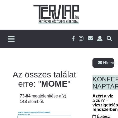
Hírlevél
Az összes találat
KONFE
erre: "
MOME
"
NAPTÁ
73-84
megjelenítése a(z)
Azért a víz
a zűr? –
148
elemből.
vízszigetelé
rendszerbe
Építész