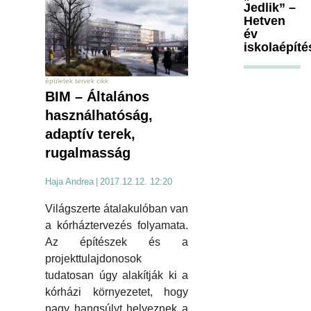
Jedlik” –
Hetven
év
iskolaépíté
épületek tervek cikk
BIM – Általános
használhatóság,
adaptív terek,
rugalmasság
Haja Andrea
|
2017.12.12. 12:20
Világszerte átalakulóban van
a kórháztervezés folyamata.
Az építészek és a
projekttulajdonosok
tudatosan úgy alakítják ki a
kórházi környezetet, hogy
nagy hangsúlyt helyeznek a