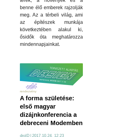
terek, a növények és a
benne élő emberek rajzolják
meg. Az a térbeli világ, ami
az építészek munkája
következtében alakul ki,
ősidők óta meghatározza
mindennapjainkat.
rendezvény
A forma születése:
első magyar
dizájnkonferencia a
debreceni Modemben
droID
|
2017.10.24. 12:23