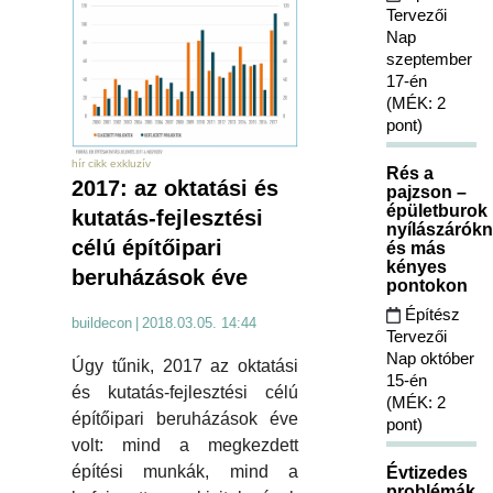
Tervezői
Nap
szeptember
17-én
(MÉK: 2
pont)
hír cikk exkluzív
Rés a
2017: az oktatási és
pajzson –
épületburok
kutatás-fejlesztési
nyílászárókn
célú építőipari
és más
kényes
beruházások éve
pontokon
Építész
buildecon
|
2018.03.05. 14:44
Tervezői
Nap október
Úgy tűnik, 2017 az oktatási
15-én
és kutatás-fejlesztési célú
(MÉK: 2
építőipari beruházások éve
pont)
volt: mind a megkezdett
építési munkák, mind a
Évtizedes
problémák