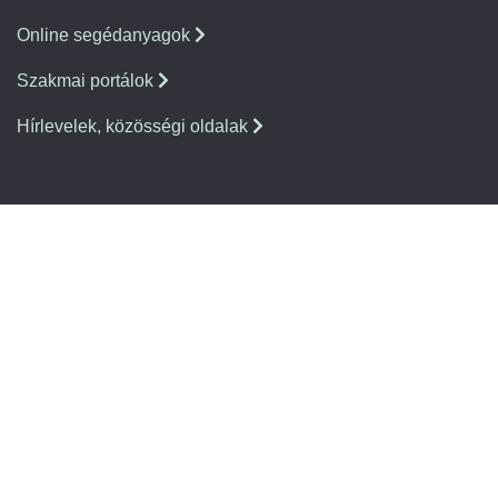
Online segédanyagok
Szakmai portálok
Hírlevelek, közösségi oldalak