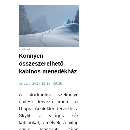
épületek
Könnyen
összeszerelhető
kabinos menedékház
iStvan
|
2017.11.17. 09:36
A stockholmi székhelyű
építész tervező iroda, az
Utopia Arkitekter tervezte a
Skýlit, a világos kék
kabinokat, amelyek a világ
egyik legszebb táján