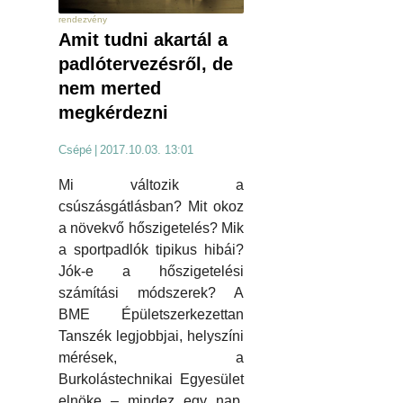
rendezvény
Amit tudni akartál a
padlótervezésről, de
nem merted
megkérdezni
Csépé
|
2017.10.03. 13:01
Mi változik a
csúszásgátlásban? Mit okoz
a növekvő hőszigetelés? Mik
a sportpadlók tipikus hibái?
Jók-e a hőszigetelési
számítási módszerek? A
BME Épületszerkezettan
Tanszék legjobbjai, helyszíni
mérések, a
Burkolástechnikai Egyesület
elnöke – mindez egy nap,