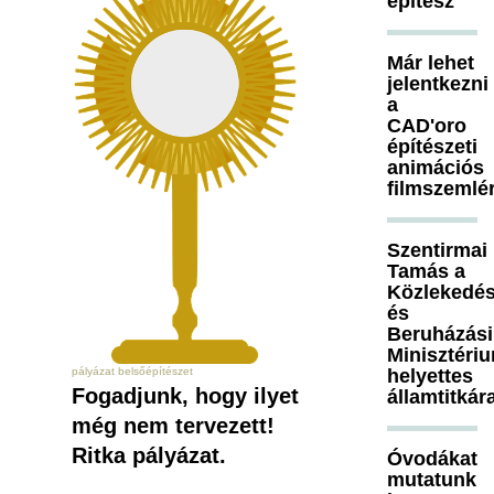
építész
Már lehet
jelentkezni
a
CAD'oro
építészeti
animációs
filmszemlé
Szentirmai
Tamás a
Közlekedés
és
Beruházási
Minisztéri
helyettes
pályázat belsőépítészet
Fogadjunk, hogy ilyet
államtitkár
még nem tervezett!
Ritka pályázat.
Óvodákat
mutatunk