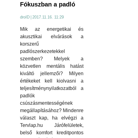
Fókuszban a padló
droID
|
2017.11.16. 11:29
Mik az energetikai és
akusztikai elvárások a
korszerű
padlószerkezetekkel
szemben? Melyek a
közvetlen mentális hatást
kiváltó jellemzői? Milyen
értékeket kell kiolvasni a
teljesítménynyilatkozatból a
padlók
csúszásmentességének
megállapításához? Mindenre
választ kap, ha elvégzi a
Tervlap.hu Járófelületek,
belső komfort kreditpontos