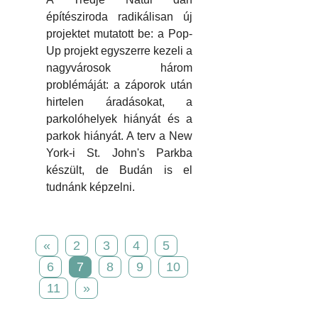
építésziroda radikálisan új
projektet mutatott be: a Pop-
Up projekt egyszerre kezeli a
nagyvárosok három
problémáját: a záporok után
hirtelen áradásokat, a
parkolóhelyek hiányát és a
parkok hiányát. A terv a New
York-i St. John's Parkba
készült, de Budán is el
tudnánk képzelni.
«
2
3
4
5
6
7
8
9
10
11
»