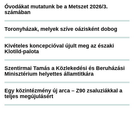
Óvodákat mutatunk be a Metszet 2026/3.
számában
Toronyházak, melyek szíve oázisként dobog
Kivételes koncepcióval újult meg az északi
Klotild-palota
Szentirmai Tamás a Közlekedési és Beruházási
Minisztérium helyettes államtitkára
Egy közintézmény új arca – Z90 zsaluziákkal a
teljes megújulásért