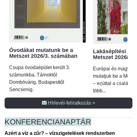
Óvodákat mutatunk be a
Lakásépítési kör
Metszet 2026/3. számában
Metszet 2026/2.
Csupa óvodaépület került 3.
Európai és magyar p
számunkba, Tárnoktól
mutatjuk be a Metsz
Dombóvárig, Budapesttől
– ezúttal a családi 
Sencsenig.
több...
Hírlevél-feliratkozás >
KONFERENCIA
NAPTÁR
Azért a víz a zűr? – vízszigetelések rendszerben