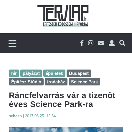
hír
pályázat
épületek
Budapest
Építész Stúdió
irodaház
Science Park
Ráncfelvarrás vár a tizenöt
éves Science Park-ra
sebesp
|
2017.03.25. 12:34