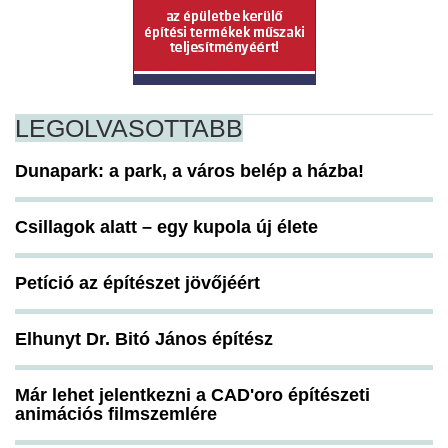
LEGOLVASOTTABB
Dunapark: a park, a város belép a házba!
Csillagok alatt – egy kupola új élete
Petíció az építészet jövőjéért
Elhunyt Dr. Bitó János építész
Már lehet jelentkezni a CAD'oro építészeti
animációs filmszemlére