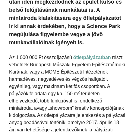
után idén megkezdődnek az épület külső és
belső felújításának munkálatai is. A
mintairoda kialakítására egy ötletpályázatot
ír ki annak érdekében, hogy a Science Park
megújulása figyelembe vegye a jövő
munkavállalóinak igényeit is.
Az 1 000 000 Ft összdíjazású
ötletpályázatban
részt
vehetnek Budapesti Műszaki Egyetem Építészmérnöki
Karának, vagy a MOME Építészeti Intézetének
harmadéves, negyedéves és végzős hallgatói,
egyénileg, vagy maximum két fős csoportban. A
2
pályázók feladata egy kb. 150 m
területen
elhelyezkedő, több funkcióval is rendelkező
mintairoda, avagy „showroom” kreatív koncepciójának
kidolgozása. Az ötletpályázatra jelentkezés a pályázati
anyag beadásával történik, amelyre 2017. április 18-
áig van lehetősége a jelentkezőknek, a pályázati