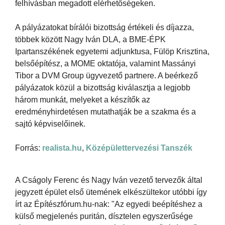
felhívásban megadott elérhetőségeken.
A pályázatokat bírálói bizottság értékeli és díjazza,
többek között Nagy Iván DLA, a BME-ÉPK
Ipartanszékének egyetemi adjunktusa, Fülöp Krisztina,
belsőépítész, a MOME oktatója, valamint Massányi
Tibor a DVM Group ügyvezető partnere. A beérkező
pályázatok közül a bizottság kiválasztja a legjobb
három munkát, melyeket a készítők az
eredményhirdetésen mutathatják be a szakma és a
sajtó képviselőinek.
Forrás:
realista.hu
,
Középülettervezési Tanszék
A Cságoly Ferenc és Nagy Iván vezető tervezők által
jegyzett épület első ütemének elkészültekor utóbbi így
írt az Építészfórum.hu-nak: "Az egyedi beépítéshez a
külső megjelenés puritán, dísztelen egyszerűsége