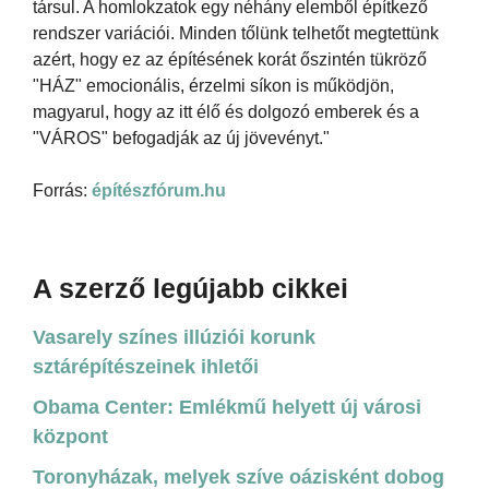
társul. A homlokzatok egy néhány elemből építkező
rendszer variációi. Minden tőlünk telhetőt megtettünk
azért, hogy ez az építésének korát őszintén tükröző
"HÁZ" emocionális, érzelmi síkon is működjön,
magyarul, hogy az itt élő és dolgozó emberek és a
"VÁROS" befogadják az új jövevényt."
Forrás:
építészfórum.hu
A szerző legújabb cikkei
Vasarely színes illúziói korunk
sztárépítészeinek ihletői
Obama Center: Emlékmű helyett új városi
központ
Toronyházak, melyek szíve oázisként dobog