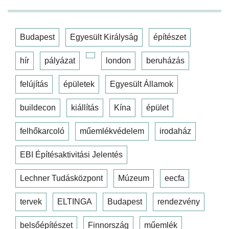
Budapest
Egyesült Királyság
építészet
hír
pályázat
london
beruházás
felújítás
épületek
Egyesült Államok
buildecon
kiállítás
Kína
épület
felhőkarcoló
műemlékvédelem
irodaház
EBI Építésaktivitási Jelentés
Lechner Tudásközpont
Múzeum
eecfa
tervek
ELTINGA
Budapest
rendezvény
belsőépítészet
Finnország
műemlék