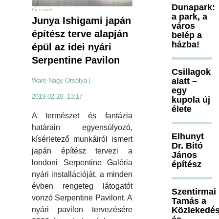
Dunapark:
hír tervek
a park, a
Junya Ishigami japán
város
építész terve alapján
belép a
házba!
épül az idei nyári
Serpentine Pavilon
Csillagok
alatt –
Ware-Nagy Orsolya
|
egy
2019.02.20. 13:17
kupola új
élete
A természet és fantázia
határain egyensúlyozó,
Elhunyt
kísérletező munkáiról ismert
Dr. Bitó
japán építész tervezi a
János
londoni Serpentine Galéria
építész
nyári installációját, a minden
évben rengeteg látogatót
Szentirmai
vonzó Serpentine Pavilont. A
Tamás a
Közlekedés
nyári pavilon tervezésére