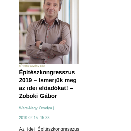
hír rendezvény cikk
Építészkongresszus
2019 – Ismerjük meg
az idei előadókat! –
Zoboki Gábor
Ware-Nagy Orsolya
|
2019.02.15. 15:33
Az idei Építészkongresszus