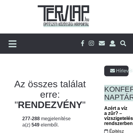
Hírlevél
Az összes találat
KONFE
erre:
NAPTÁ
"
RENDEZVÉNY
"
Azért a víz
a zűr? –
vízszigetelé
277-288
megjelenítése
rendszerbe
a(z)
549
elemből.
Építész