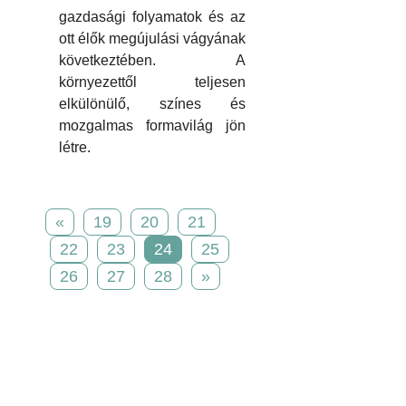
gazdasági folyamatok és az
ott élők megújulási vágyának
következtében. A
környezettől teljesen
elkülönülő, színes és
mozgalmas formavilág jön
létre.
«
19
20
21
22
23
24
25
26
27
28
»