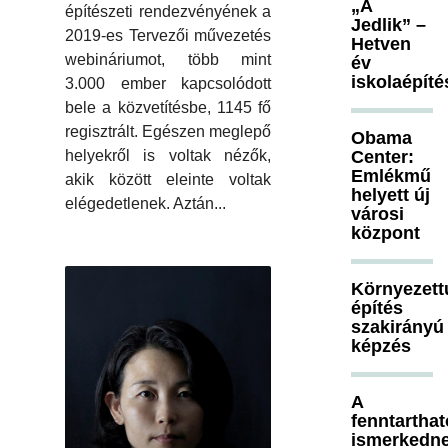
„A
építészeti rendezvényének a
Jedlik” –
2019-es Tervezői művezetés
Hetven
webináriumot, több mint
év
iskolaépíté
3.000 ember kapcsolódott
bele a közvetítésbe, 1145 fő
regisztrált. Egészen meglepő
Obama
helyekről is voltak nézők,
Center:
Emlékmű
akik között eleinte voltak
helyett új
elégedetlenek. Aztán...
városi
központ
Környezett
építés
szakirányú
képzés
A
fenntartha
ismerkedn