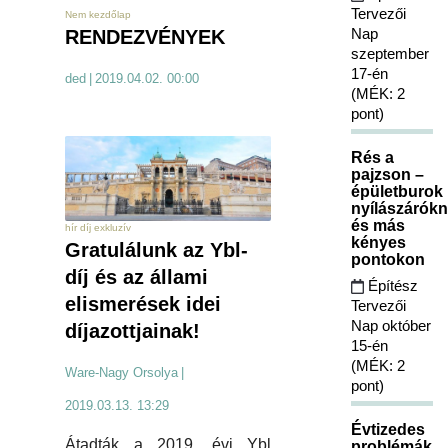
Tervezői
Nem kezdőlap
Nap
RENDEZVÉNYEK
szeptember
17-én
ded
|
2019.04.02. 00:00
(MÉK: 2
pont)
Rés a
pajzson –
épületburok
nyílászárókn
és más
hír díj exkluzív
kényes
Gratulálunk az Ybl-
pontokon
díj és az állami
Építész
elismerések idei
Tervezői
Nap október
díjazottjainak!
15-én
(MÉK: 2
Ware-Nagy Orsolya
|
pont)
2019.03.13. 13:29
Évtizedes
Átadták a 2019. évi Ybl
problémák