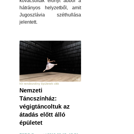
kovácsoltak előnyt abból a
hátrányos helyzetből, amit
Jugoszlávia széthullása
jelentett.
hír rendezvény épületek cikk
Nemzeti
Táncszínház:
végigtáncoltuk az
átadás előtt álló
épületet