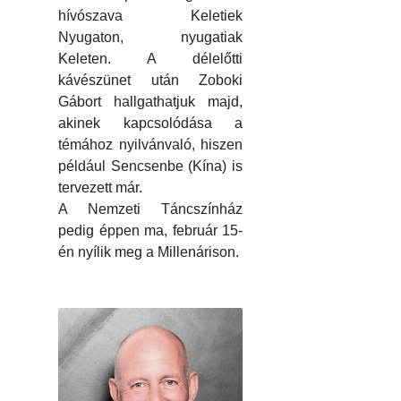
hívószava Keletiek
Nyugaton, nyugatiak
Keleten. A délelőtti
kávészünet után Zoboki
Gábort hallgathatjuk majd,
akinek kapcsolódása a
témához nyilvánvaló, hiszen
például Sencsenbe (Kína) is
tervezett már.
A Nemzeti Táncszínház
pedig éppen ma, február 15-
én nyílik meg a Millenárison.