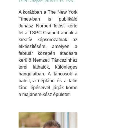
TSPC Csoport
|
2019.02.15. 15:51
A korábban a The New York
Times-ban is publikáló
Juhász Norbert fotóst kérte
fel a TSPC Csoport annak a
kreatív képsorozatnak az
elkészítésére, amelyen a
február közepén átadásra
kerülő Nemzeti Táncszínház
terei láthatók, különleges
hangulatban. A táncosok a
balett, a néptánc és a latin
tánc lépéseivel járják körbe
a majdnem-kész épületet.