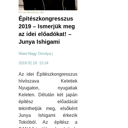
hír rendezvény cikk
Építészkongresszus
2019 – Ismerjük meg
az idei előadókat! –
Junya Ishigami
Ware-Nagy Orsolya
|
2019.02.19. 13:24
Az idei Építészkongresszus
hívószava Keletiek
Nyugaton, nyugatiak
Keleten. Délután két japán
építész előadását
tekinthetjük meg, elsőként
Junya Ishigami érkezik
Tokióból. Az építész a