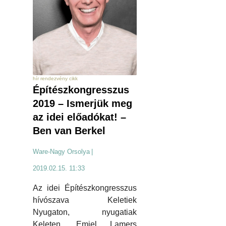
hír rendezvény cikk
Építészkongresszus
2019 – Ismerjük meg
az idei előadókat! –
Ben van Berkel
Ware-Nagy Orsolya
|
2019.02.15. 11:33
Az idei Építészkongresszus
hívószava Keletiek
Nyugaton, nyugatiak
Keleten. Emiel Lamers