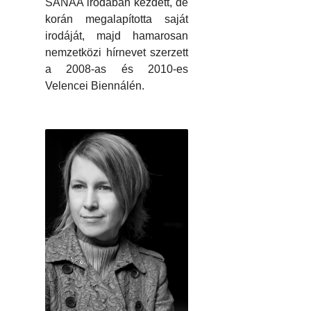
SANAA irodában kezdett, de
korán megalapította saját
irodáját, majd hamarosan
nemzetközi hírnevet szerzett
a 2008-as és 2010-es
Velencei Biennálén.