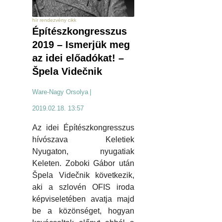
hír rendezvény cikk
Építészkongresszus
2019 – Ismerjük meg
az idei előadókat! –
Špela Videčnik
Ware-Nagy Orsolya
|
2019.02.18. 13:57
Az idei Építészkongresszus
hívószava Keletiek
Nyugaton, nyugatiak
Keleten. Zoboki Gábor után
Špela Videčnik következik,
aki a szlovén OFIS iroda
képviseletében avatja majd
be a közönséget, hogyan