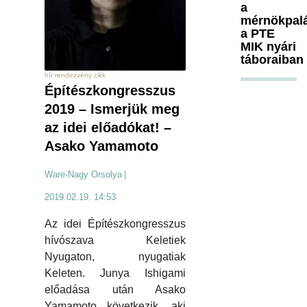
a
mérnökpal
a PTE
MIK nyári
táboraiban
hír rendezvény cikk
Építészkongresszus
2019 – Ismerjük meg
az idei előadókat! –
Asako Yamamoto
Ware-Nagy Orsolya
|
2019.02.19. 14:53
Az idei Építészkongresszus
hívószava Keletiek
Nyugaton, nyugatiak
Keleten. Junya Ishigami
előadása után Asako
Yamamoto következik, aki