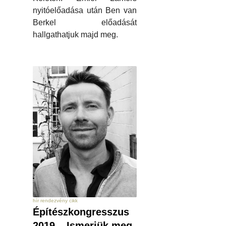
nyitóelőadása után Ben van
Berkel előadását
hallgathatjuk majd meg.
hír rendezvény cikk
Építészkongresszus
2019 – Ismerjük meg