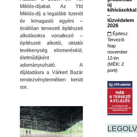
új
Miklós-díjakat. Az Ybl
kihívásokkal
Miklós-díj a legalább tizenöt
–
tűzvédelem
év kimagasló egyéni –
2026
önállóan tervezett építészeti
Építész
alkotásokra vonatkozó –
Tervezői
építészeti alkotói, oktatói
Nap
tevékenység elismeréséül,
november
életműdíjként
12-én
(MÉK: 2
adományozható. A
pont)
díjátadásra a Várkert Bazár
rendezvénytermében került
sor.
LEGOL