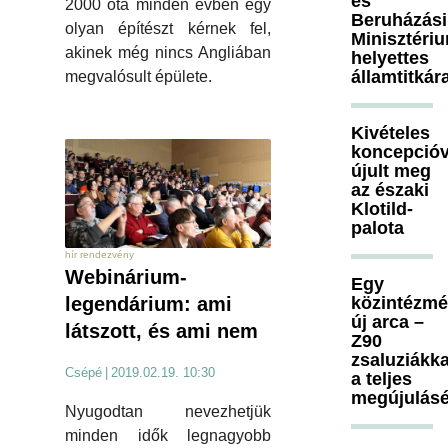
és
2000 óta minden évben egy
Beruházási
olyan építészt kérnek fel,
Minisztéri
akinek még nincs Angliában
helyettes
államtitkár
megvalósult épülete.
Kivételes
koncepcióv
újult meg
az északi
Klotild-
palota
hír rendezvény
Webinárium-
Egy
legendárium: ami
közintézm
új arca –
látszott, és ami nem
Z90
zsaluziákka
Csépé
|
2019.02.19. 10:30
a teljes
megújulásé
Nyugodtan nevezhetjük
minden idők legnagyobb