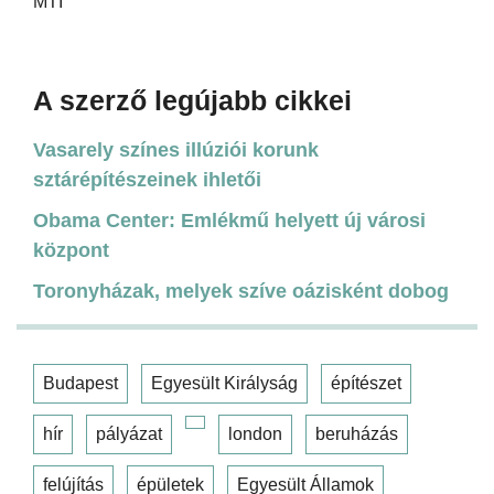
MTI
A szerző legújabb cikkei
Vasarely színes illúziói korunk
sztárépítészeinek ihletői
Obama Center: Emlékmű helyett új városi
központ
Toronyházak, melyek szíve oázisként dobog
Budapest
Egyesült Királyság
építészet
hír
pályázat
london
beruházás
felújítás
épületek
Egyesült Államok