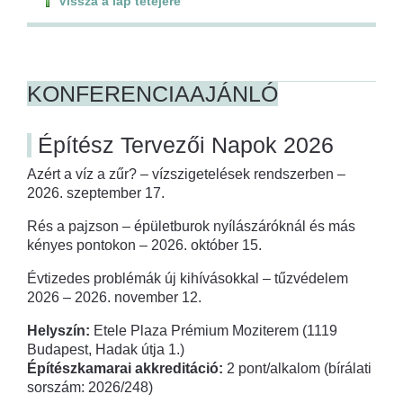
Vissza a lap tetejére
KONFERENCIAAJÁNLÓ
Építész Tervezői Napok 2026
Azért a víz a zűr? – vízszigetelések rendszerben –
2026. szeptember 17.
Rés a pajzson – épületburok nyílászáróknál és más
kényes pontokon – 2026. október 15.
Évtizedes problémák új kihívásokkal – tűzvédelem
2026 – 2026. november 12.
Helyszín:
Etele Plaza Prémium Moziterem (1119
Budapest, Hadak útja 1.)
Építészkamarai akkreditáció:
2 pont/alkalom (bírálati
sorszám: 2026/248)