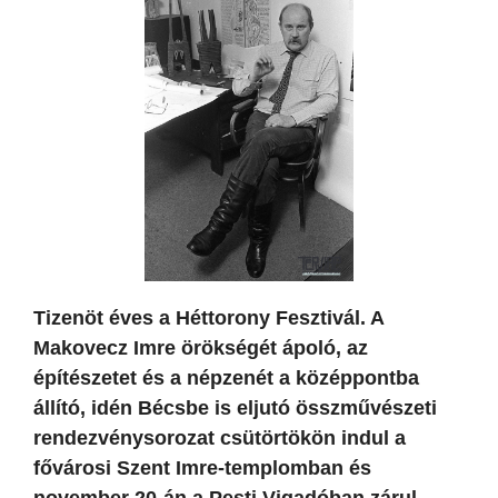
Tizenöt éves a Héttorony Fesztivál. A
Makovecz Imre örökségét ápoló, az
építészetet és a népzenét a középpontba
állító, idén Bécsbe is eljutó összművészeti
rendezvénysorozat csütörtökön indul a
fővárosi Szent Imre-templomban és
november 20-án a Pesti Vigadóban zárul