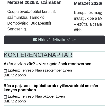
Metszet 2026/3. számában
Metszet 2026/2.
Csupa óvodaépület került 3.
Európai és magyar p
számunkba, Tárnoktól
mutatjuk be a Metsz
Dombóvárig, Budapesttől
– ezúttal a családi 
Sencsenig.
több...
Hírlevél-feliratkozás >
KONFERENCIA
NAPTÁR
Azért a víz a zűr? – vízszigetelések rendszerben
Építész Tervezői Nap szeptember 17-én
(MÉK: 2 pont)
Rés a pajzson – épületburok nyílászáróknál és más
kényes pontokon
Építész Tervezői Nap október 15-én
(MÉK: 2 pont)