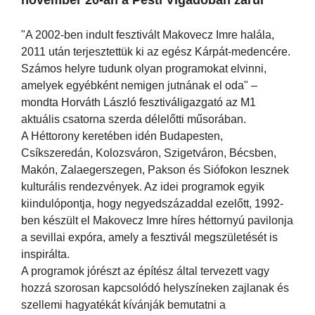
"A 2002-ben indult fesztivált Makovecz Imre halála,
2011 után terjesztettük ki az egész Kárpát-medencére.
Számos helyre tudunk olyan programokat elvinni,
amelyek egyébként nemigen jutnának el oda" –
mondta Horváth László fesztiváligazgató az M1
aktuális csatorna szerda délelőtti műsorában.
A Héttorony keretében idén Budapesten,
Csíkszeredán, Kolozsváron, Szigetváron, Bécsben,
Makón, Zalaegerszegen, Pakson és Siófokon lesznek
kulturális rendezvények. Az idei programok egyik
kiindulópontja, hogy negyedszázaddal ezelőtt, 1992-
ben készült el Makovecz Imre híres héttornyú pavilonja
a sevillai expóra, amely a fesztivál megszületését is
inspirálta.
A programok jórészt az építész által tervezett vagy
hozzá szorosan kapcsolódó helyszíneken zajlanak és
szellemi hagyatékát kívánják bemutatni a