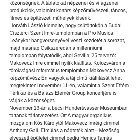
közönségnek. A tárlatokat népzenei és világzenei
produkciók, valamint kortárs képzőművészeti, táncos,
filmes és építészeti műhelyek kísérik.
Horváth László kiemelte, hogy csütörtökön a Budai
Ciszterci Szent Imre-templomban a Pro Musica
Leánykar hangversenyével veszi kezdetét a sorozat,
majd másnap Csíkszeredán a millenniumi
templomban folytatódik, ahol Sevilla '25 tervező:
Makovecz Imre címmel nyílik kiállítás. Kolozsváron a
törökvágási református templomban Makovecz Anna
képzőművész Én vagyok a táj című kiállítását lehet
megtekinteni november 11-én, valamint a Szent Efrém
Férfikar és a Balázs Elemér Group koncertjére is
várják a közönséget.
November 13-án a bécsi Hundertwasser Museumban
tartanak tárlatvezetést. Ott A magyar organikus
mozgalom Kós Károlytól Makovecz Imréig címmel
Anthony Gall, Elmúlás a nádtetők alatt – Mezőség
elveszett épületei címmel pedig Henics Tamás