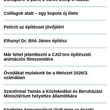
Csillagok alatt – egy kupola új élete
Petíció az építészet jövőjéért
Elhunyt Dr. Bitó János építész
Már lehet jelentkezni a CAD'oro építészeti
animációs filmszemlére
Óvodákat mutatunk be a Metszet 2026/3.
számában
Szentirmai Tamás a Közlekedési és Beruházási
Minisztérium helyettes államtitkára
Kivételes koncepcióval újult meg az északi