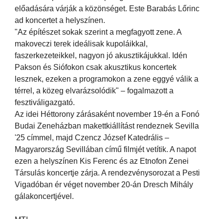
előadására várják a közönséget. Este Barabás Lőrinc
ad koncertet a helyszínen.
"Az építészet sokak szerint a megfagyott zene. A
makoveczi terek ideálisak kupoláikkal,
faszerkezeteikkel, nagyon jó akusztikájukkal. Idén
Pakson és Siófokon csak akusztikus koncertek
lesznek, ezeken a programokon a zene eggyé válik a
térrel, a közeg elvarázsolódik" – fogalmazott a
fesztiváligazgató.
Az idei Héttorony zárásaként november 19-én a Fonó
Budai Zeneházban makettkiállítást rendeznek Sevilla
'25 címmel, majd Czencz József Katedrális –
Magyarország Sevillában című filmjét vetítik. A napot
ezen a helyszínen Kis Ferenc és az Etnofon Zenei
Társulás koncertje zárja. A rendezvénysorozat a Pesti
Vigadóban ér véget november 20-án Dresch Mihály
gálakoncertjével.