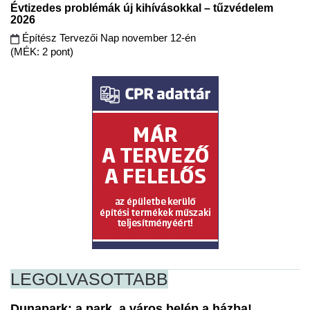
Évtizedes problémák új kihívásokkal – tűzvédelem
2026
Építész Tervezői Nap november 12-én
(MÉK: 2 pont)
LEGOLVASOTTABB
Dunapark: a park, a város belép a házba!