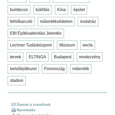
buildecon
kiállítás
Kína
épület
felhőkarcoló
műemlékvédelem
irodaház
EBI Építésaktivitási Jelentés
Lechner Tudásközpont
Múzeum
eecfa
tervek
ELTINGA
Budapest
rendezvény
belsőépítészet
Finnország
műemlék
stadion
Üzenet a szerzőnek
Nyomtatás