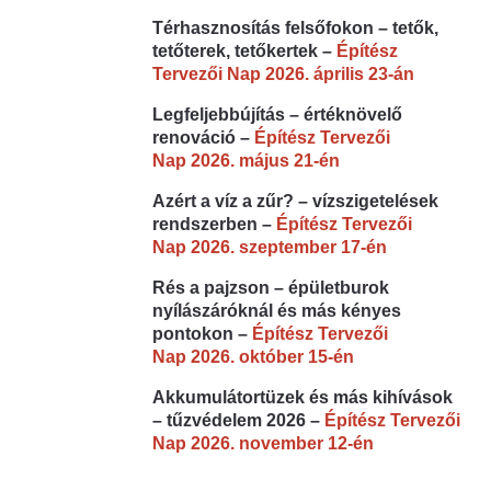
Térhasznosítás felsőfokon – tetők,
tetőterek, tetőkertek –
Építész
Tervezői Nap 2026. április 23-án
Legfeljebbújítás – értéknövelő
renováció –
Építész Tervezői
Nap 2026. május 21-én
Azért a víz a zűr? – vízszigetelések
rendszerben –
Építész Tervezői
Nap 2026. szeptember 17-én
Rés a pajzson – épületburok
nyílászáróknál és más kényes
pontokon –
Építész Tervezői
Nap 2026. október 15-én
Akkumulátortüzek és más kihívások
– tűzvédelem 2026 –
Építész Tervezői
Nap 2026. november 12-én