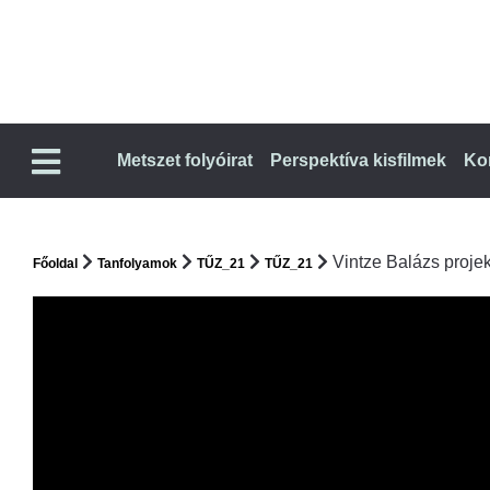
Metszet folyóirat
Perspektíva kisfilmek
Ko
Vintze Balázs projekt
Főoldal
Tanfolyamok
TŰZ_21
TŰZ_21