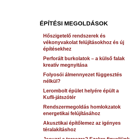
ÉPÍTÉSI MEGOLDÁSOK
Hőszigetelő rendszerek és
vékonyvakolat felújításokhoz és új
építésekhez
Perforált burkolatok – a külső falak
kreatív megnyitása
Folyosói álmennyezet függesztés
nélkül?
Lerombolt épület helyére épült a
Kufli-játszótér
Rendszermegoldás homlokzatok
energetikai felújításához
Akusztikai építőlemez az igényes
téralakításhoz