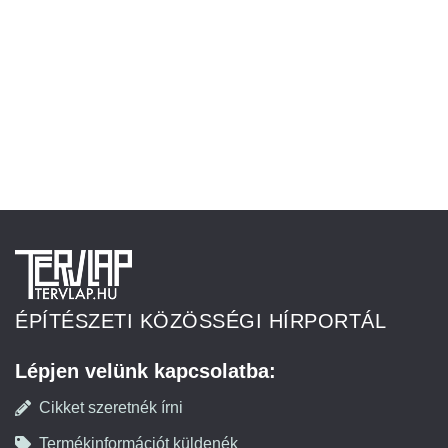
ÉPÍTÉSZETI KÖZÖSSÉGI HÍRPORTÁL
Lépjen velünk kapcsolatba:
Cikket szeretnék írni
Termékinformációt küldenék