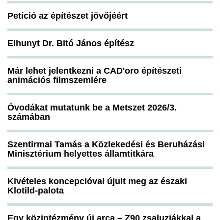
Petíció az építészet jövőjéért
Elhunyt Dr. Bitó János építész
Már lehet jelentkezni a CAD'oro építészeti
animációs filmszemlére
Óvodákat mutatunk be a Metszet 2026/3.
számában
Szentirmai Tamás a Közlekedési és Beruházási
Minisztérium helyettes államtitkára
Kivételes koncepcióval újult meg az északi
Klotild-palota
Egy közintézmény új arca – Z90 zsaluziákkal a