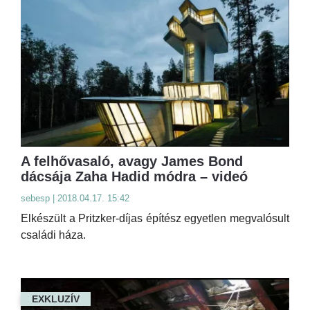
A felhővasaló, avagy James Bond
dácsája Zaha Hadid módra – videó
sebesp | 2018.04.17. 15:42
Elkészült a Pritzker-díjas építész egyetlen megvalósult
családi háza.
EXKLUZÍV