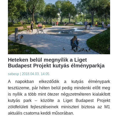
Heteken belül megnyílik a Liget
Budapest Projekt kutyás élményparkja
sebesp | 2018.04.03. 14:05
A napokban elkezdődik a kutyás élménypark
tesztüzeme, pár héten belül pedig mindenki előtt meg
is nyílik a több mint ötezer négyzetméteren kialakított
kutyás park – közölte a Liget Budapest Projekt
zöldfelületi fejlesztéseinek miniszteri biztosa az M1
aktuális csatorna keddi műsorában.