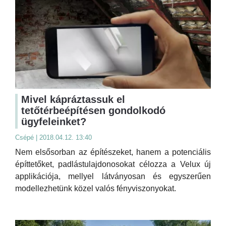
Mivel kápráztassuk el
tetőtérbeépítésen gondolkodó
ügyfeleinket?
Csépé | 2018.04.12. 13:40
Nem elsősorban az építészeket, hanem a potenciális
építtetőket, padlástulajdonosokat célozza a Velux új
applikációja, mellyel látványosan és egyszerűen
modellezhetünk közel valós fényviszonyokat.