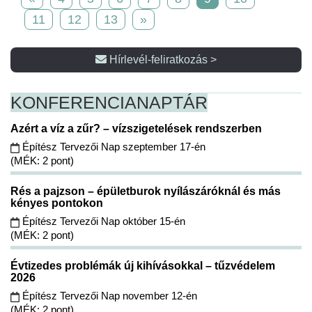
11
12
13
»
Hírlevél-feliratkozás >
KONFERENCIA
NAPTÁR
Azért a víz a zűr? – vízszigetelések rendszerben
Építész Tervezői Nap szeptember 17-én
(MÉK: 2 pont)
Rés a pajzson – épületburok nyílászáróknál és más
kényes pontokon
Építész Tervezői Nap október 15-én
(MÉK: 2 pont)
Évtizedes problémák új kihívásokkal – tűzvédelem
2026
Építész Tervezői Nap november 12-én
(MÉK: 2 pont)