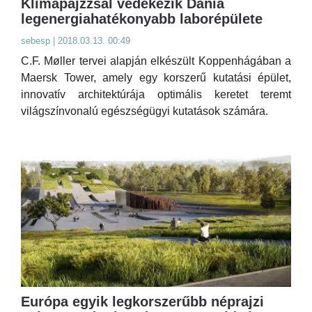
Klímapajzzsal védekezik Dánia
legenergiahatékonyabb laborépülete
sebesp | 2018.03.13. 00:49
C.F. Møller tervei alapján elkészült Koppenhágában a
Maersk Tower, amely egy korszerű kutatási épület,
innovatív architektúrája optimális keretet teremt
világszínvonalú egészségügyi kutatások számára.
Európa egyik legkorszerűbb néprajzi