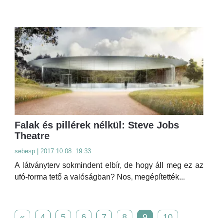
Falak és pillérek nélkül: Steve Jobs
Theatre
sebesp | 2017.10.08. 19:33
A látványterv sokmindent elbír, de hogy áll meg ez az
ufó-forma tető a valóságban? Nos, megépítették...
«
4
5
6
7
8
9
10