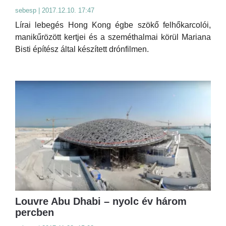
sebesp | 2017.12.10. 17:47
Lírai lebegés Hong Kong égbe szökő felhőkarcolói,
manikűrözött kertjei és a szeméthalmai körül Mariana
Bisti építész által készített drónfilmen.
Louvre Abu Dhabi – nyolc év három
percben