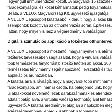
legyengült immunrendszer között. „A magyarok 15 százalé
fáradékonyságra, és közel kétharmaduk pedig folyamatosan 
Beáta, a VELUX Magyarország Kft. ügyvezető igazgatója.
A VELUX Cégcsoport kutatásából kiderült, hogy a lakás klí
szempontok között van az otthontervezés során. Építkezés,
láttán, hogy milyen is lesz a végeredmény a valóságban.
Digitális szimulációs applikáció a tökéletes otthonterv
A VELUX Cégcsoport a mostantól magyar nyelven is elérhető
tetőterek tervezésében segít azáltal, hogy a virtuális való
több természetes fényforrást biztosító tetőtéri ablakkal. 3
természetes fény mennyiségét napszaktól, évszaktól és tájo
applikációs áruházakban.
A kutatás arra is rávilágít, hogy a magyarok több mint harm
fáradékonyabb, ami nem is csoda, ha belegondolunk, hogy a
új ablakokkal növelhető, ezek darabszámának és elrendezé
adatait betáplálva, a virtuális valóság technológiáját felha
ügyvezető. A kutatás eredményei alapján a napközben ele
egészségesebbnek, energikusabbnak a többieknél.