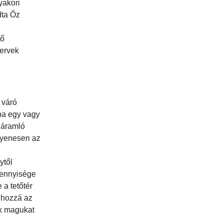
yakori
dta Őz
tő
tervek
 váró
oba egy vagy
beáramló
ngyenesen az
ytől
mennyisége
a tetőtér
e hozzá az
ik magukat