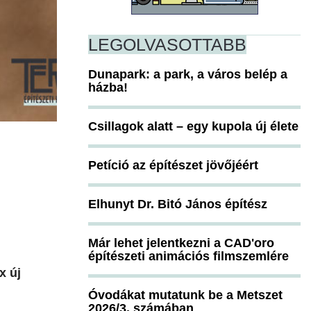
LEGOLVASOTTABB
Dunapark: a park, a város belép a
házba!
Csillagok alatt – egy kupola új élete
Petíció az építészet jövőjéért
Elhunyt Dr. Bitó János építész
Már lehet jelentkezni a CAD'oro
építészeti animációs filmszemlére
x új
Óvodákat mutatunk be a Metszet
2026/3. számában