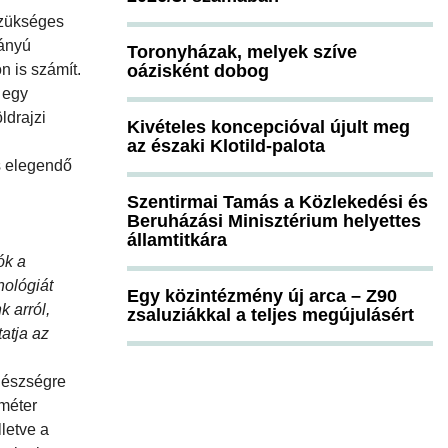
 szükséges
rányú
Toronyházak, melyek szíve
n is számít.
oázisként dobog
 egy
ldrajzi
Kivételes koncepcióval újult meg
az északi Klotild-palota
s elegendő
Szentirmai Tamás a Közlekedési és
Beruházási Minisztérium helyettes
államtitkára
ók a
nológiát
Egy közintézmény új arca – Z90
 arról,
zsaluziákkal a teljes megújulásért
atja az
gészségre
méter
letve a