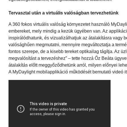
Tervasztal után a virtuális valóságban tervezhetünk
A 360 fokos virtuális valóság környezetet használó MyDayl
embereket, mely mindig a kezük ügyében van. Az applikáci
inspirálódhatunk, és vizualizálhatjuk az átalakításra vagy 
valósághűen megmutatni, mennyire megváltoztatja a termés
fontos szerepe, de a kisebb tereket optikailag tágítja. Az 
megvalósítást a tervezéshez” – tette hozzá Őz Beáta ügyve
átalakítás előtt meggyőződhetünk arról, milyen előnyei leh
A MyDaylight mobilapplikáció működését bemutató videó itt