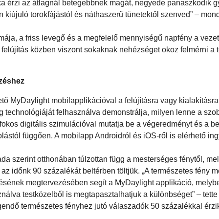
ka érzi az átlagnál betegebbnek magát, negyede panaszkodik g
kiújuló torokfájástól és náthaszerű tünetektől szenved” – mon
mája, a friss levegő és a megfelelő mennyiségű napfény a veze
 felújítás közben viszont sokaknak nehézséget okoz felmérni a 
ezéshez
 MyDaylight mobilapplikációval a felújításra vagy kialakításra
ság technológiáját felhasználva demonstrálja, milyen lenne a sz
60 fokos digitális szimulációval mutatja be a végeredményt és a 
lástól függően. A mobilapp Androidról és iOS-ről is elérhető i
ada szerint otthonában túlzottan függ a mesterséges fénytől, mel
z időnk 90 százalékát beltérben töltjük. „A természetes fény 
sének megtervezésében segít a MyDaylight applikáció, melybe 
sználva testközelből is megtapasztalhatjuk a különbséget” – tett
gendő természetes fényhez jutó válaszadók 50 százalékkal érz