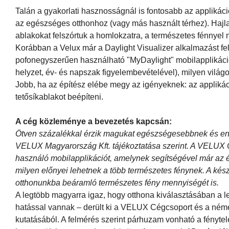
Talán a gyakorlati hasznosságnál is fontosabb az applikáci
az egészséges otthonhoz (vagy más használt térhez). Hajl
ablakokat felszórtuk a homlokzatra, a természetes fénnyel 
Korábban a Velux már a Daylight Visualizer alkalmazást fe
pofonegyszerűen használható "MyDaylight" mobilapplikációv
helyzet, év- és napszak figyelembevételével), milyen világos
Jobb, ha az építész elébe megy az igényeknek: az appliká
tetősíkablakot beépíteni.
A cég közleménye a bevezetés kapcsán:
Ötven százalékkal érzik magukat egészségesebbnek és en
VELUX Magyarország Kft. tájékoztatása szerint. A VELUX Cég
használó mobilapplikációt, amelynek segítségével már az é
milyen előnyei lehetnek a több természetes fénynek. A kész
otthonunkba beáramló természetes fény mennyiségét is.
A legtöbb magyarra igaz, hogy otthona kiválasztásában a 
hatással vannak – derült ki a VELUX Cégcsoport és a né
kutatásából. A felmérés szerint párhuzam vonható a fénytel