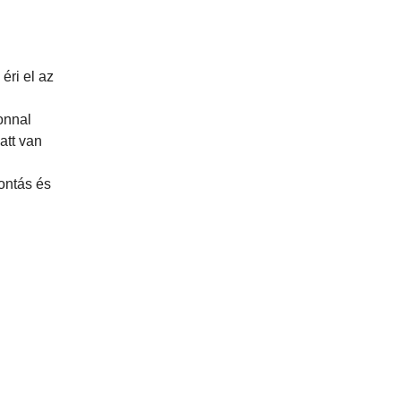
éri el az
zonnal
att van
ontás és