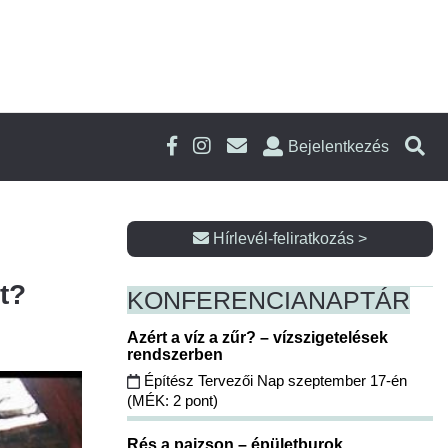
Bejelentkezés
Hírlevél-feliratkozás >
t?
KONFERENCIA
NAPTÁR
Azért a víz a zűr? – vízszigetelések
rendszerben
Építész Tervezői Nap szeptember 17-én
(MÉK: 2 pont)
Rés a pajzson – épületburok