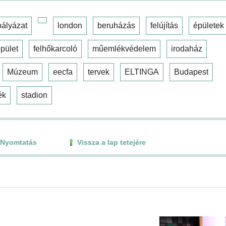
pályázat
london
beruházás
felújítás
épületek
pület
felhőkarcoló
műemlékvédelem
irodaház
Múzeum
eecfa
tervek
ELTINGA
Budapest
ék
stadion
Nyomtatás
Vissza a lap tetejére