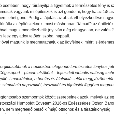
ó esetében, hogy ráirányítja a figyelmet: a természetes fény is
amosak vagyunk mi építészek is azt gondolni, hogy ha az 1/8 a
nem lehet gond. Pedig a tájolás, az ablak elhelyezkedése nagyo
lkínálta az építészeknek, most máshonnan "támad": az építtetők
al maguk modellezhetik (nyilván elég elnagyoltan, de valós fö
 lesz egy adott tetőtéri szoba, nappali.
cióval magunk is megmutathatjuk az ügyfélnek, miért is érdeme
ergikusabbnak a napközben elegendő természetes fényhez jut
csoport – piacán elsőként – fejlesztett virtuális valóság tech
pítési munkálatok, a bontás és átalakítás előtt meggyőződhetünk
 szimuláció napszaktól, évszaktól és tájolástól függően megmut
legfontosabb szempontok között szerepelnek azok, melyek az e
metországi Humboldt Egyetem 2016-os Egészséges Otthon Baro
en, nem megfelelő belső klímájú otthonok és a fáradékonyság, il