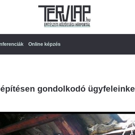
nferenciák
Online képzés
beépítésen gondolkodó ügyfeleinke