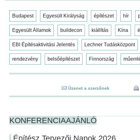
Budapest
Egyesült Királyság
építészet
hír
Egyesült Államok
buildecon
kiállítás
Kína
é
EBI Építésaktivitási Jelentés
Lechner Tudásközpont
rendezvény
belsőépítészet
Finnország
műeml
Üzenet a szerzőnek
KONFERENCIAAJÁNLÓ
Építész Tervezői Napok 2026