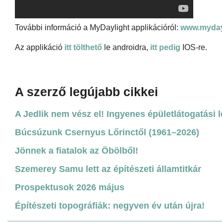
További információ a MyDaylight applikációról:
www.myday
Az applikáció
itt tölthető
le androidra,
itt pedig
IOS-re.
A szerző legújabb cikkei
A Jedlik nem vész el! Ingyenes épületlátogatási 
Búcsúzunk Csernyus Lőrinctől (1961–2026)
Jönnek a fiatalok az Öbölből!
Szemerey Samu lett az építészeti államtitkár
Prospektusok 2026 május
Építészeti topográfiák: negyven év után újra!