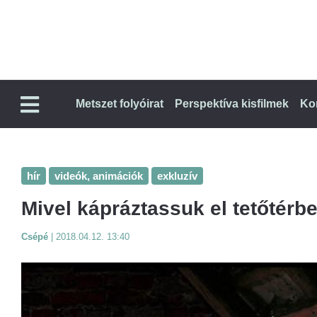
Metszet folyóirat
Perspektíva kisfilmek
Ko
hír
videók, animációk
exkluzív
Mivel kápráztassuk el tetőtér
Csépé
|
2018.04.12. 13:40