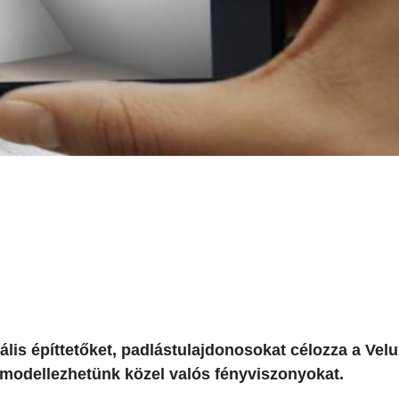
is építtetőket, padlástulajdonosokat célozza a Velu
 modellezhetünk közel valós fényviszonyokat.