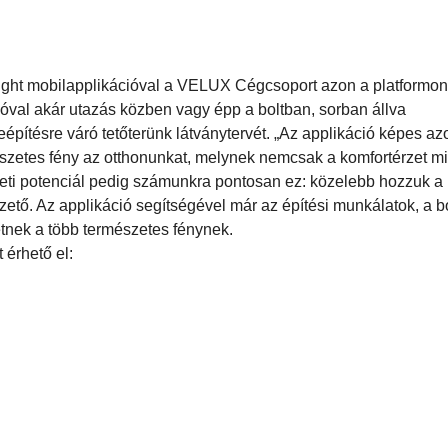
ight mobilapplikációval a VELUX Cégcsoport azon a platformon 
óval akár utazás közben vagy épp a boltban, sorban állva
beépítésre váró tetőterünk látványtervét. „Az applikáció képes a
zetes fény az otthonunkat, melynek nemcsak a komfortérzet mi
üzleti potenciál pedig számunkra pontosan ez: közelebb hozzuk a
zető. Az applikáció segítségével már az építési munkálatok, a b
etnek a több természetes fénynek.
 érhető el: