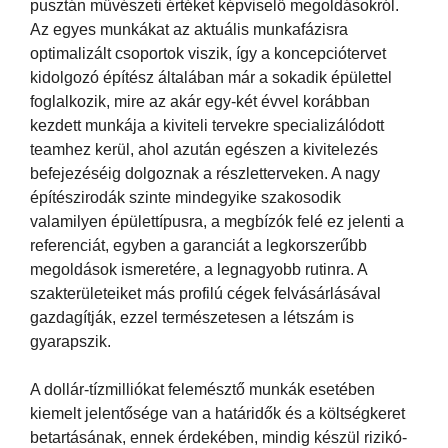
pusztán művészeti értéket képviselő megoldásokról.
Az egyes munkákat az aktuális munkafázisra
optimalizált csoportok viszik, így a koncepciótervet
kidolgozó építész általában már a sokadik épülettel
foglalkozik, mire az akár egy-két évvel korábban
kezdett munkája a kiviteli tervekre specializálódott
teamhez kerül, ahol azután egészen a kivitelezés
befejezéséig dolgoznak a részletterveken. A nagy
építészirodák szinte mindegyike szakosodik
valamilyen épülettípusra, a megbízók felé ez jelenti a
referenciát, egyben a garanciát a legkorszerűbb
megoldások ismeretére, a legnagyobb rutinra. A
szakterületeiket más profilú cégek felvásárlásával
gazdagítják, ezzel természetesen a létszám is
gyarapszik.
A dollár-tízmilliókat felemésztő munkák esetében
kiemelt jelentősége van a határidők és a költségkeret
betartásának, ennek érdekében, mindig készül rizikó-