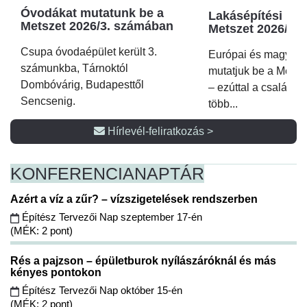
Óvodákat mutatunk be a
Lakásépítési kör
Metszet 2026/3. számában
Metszet 2026/2.
Csupa óvodaépület került 3.
Európai és magyar p
számunkba, Tárnoktól
mutatjuk be a Metsz
Dombóvárig, Budapesttől
– ezúttal a családi 
Sencsenig.
több...
Hírlevél-feliratkozás >
KONFERENCIA
NAPTÁR
Azért a víz a zűr? – vízszigetelések rendszerben
Építész Tervezői Nap szeptember 17-én
(MÉK: 2 pont)
Rés a pajzson – épületburok nyílászáróknál és más
kényes pontokon
Építész Tervezői Nap október 15-én
(MÉK: 2 pont)