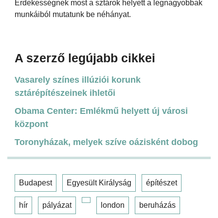
Érdekességnek most a sztárok helyett a legnagyobbak
munkáiból mutatunk be néhányat.
A szerző legújabb cikkei
Vasarely színes illúziói korunk
sztárépítészeinek ihletői
Obama Center: Emlékmű helyett új városi
központ
Toronyházak, melyek szíve oázisként dobog
Budapest
Egyesült Királyság
építészet
hír
pályázat
london
beruházás