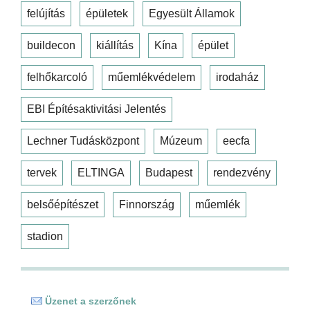
felújítás
épületek
Egyesült Államok
buildecon
kiállítás
Kína
épület
felhőkarcoló
műemlékvédelem
irodaház
EBI Építésaktivitási Jelentés
Lechner Tudásközpont
Múzeum
eecfa
tervek
ELTINGA
Budapest
rendezvény
belsőépítészet
Finnország
műemlék
stadion
Üzenet a szerzőnek