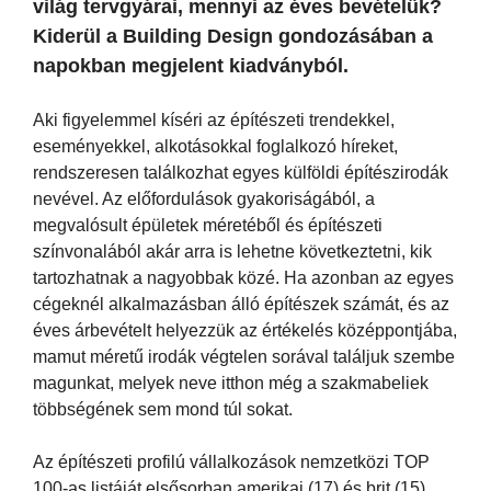
világ tervgyárai, mennyi az éves bevételük?
Kiderül a Building Design gondozásában a
napokban megjelent kiadványból.
Aki figyelemmel kíséri az építészeti trendekkel,
eseményekkel, alkotásokkal foglalkozó híreket,
rendszeresen találkozhat egyes külföldi építészirodák
nevével. Az előfordulások gyakoriságából, a
megvalósult épületek méretéből és építészeti
színvonalából akár arra is lehetne következtetni, kik
tartozhatnak a nagyobbak közé. Ha azonban az egyes
cégeknél alkalmazásban álló építészek számát, és az
éves árbevételt helyezzük az értékelés középpontjába,
mamut méretű irodák végtelen sorával találjuk szembe
magunkat, melyek neve itthon még a szakmabeliek
többségének sem mond túl sokat.
Az építészeti profilú vállalkozások nemzetközi TOP
100-as listáját elsősorban amerikai (17) és brit (15)