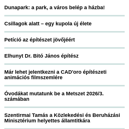
Dunapark: a park, a város belép a házba!
Csillagok alatt – egy kupola új élete
Petíció az építészet jövőjéért
Elhunyt Dr. Bitó János építész
Már lehet jelentkezni a CAD'oro építészeti
animációs filmszemlére
Óvodákat mutatunk be a Metszet 2026/3.
számában
Szentirmai Tamás a Közlekedési és Beruházási
Minisztérium helyettes államtitkára