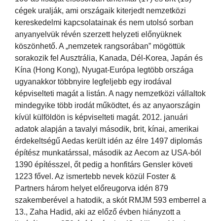
cégek uralják, ami országaik kiterjedt nemzetközi
kereskedelmi kapcsolatainak és nem utolsó sorban
anyanyelvük révén szerzett helyzeti előnyüknek
köszönhető. A „nemzetek rangsorában” mögöttük
sorakozik fel Ausztrália, Kanada, Dél-Korea, Japán és
Kína (Hong Kong), Nyugat-Európa legtöbb országa
ugyanakkor többnyire legfeljebb egy irodával
képviselteti magát a listán. A nagy nemzetközi vállaltok
mindegyike több irodát működtet, és az anyaországin
kívül külföldön is képviselteti magát. 2012. januári
adatok alapján a tavalyi második, brit, kínai, amerikai
érdekeltségű Aedas került idén az élre 1497 diplomás
építész munkatárssal, második az Aecom az USA-ból
1390 építésszel, őt pedig a honfitárs Gensler követi
1223 fővel. Az ismertebb nevek közül Foster &
Partners három helyet előreugorva idén 879
szakemberével a hatodik, a skót RMJM 593 emberrel a
13., Zaha Hadid, aki az előző évben hiányzott a