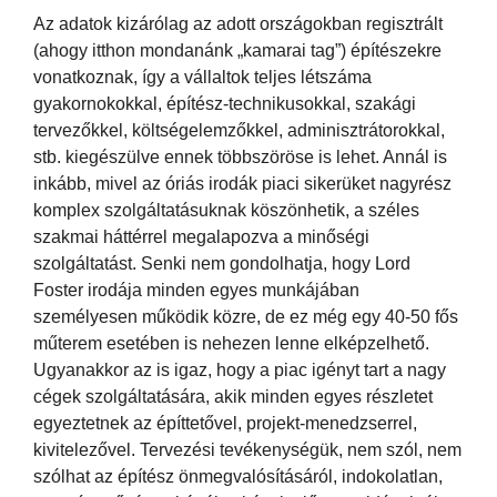
Az adatok kizárólag az adott országokban regisztrált
(ahogy itthon mondanánk „kamarai tag”) építészekre
vonatkoznak, így a vállaltok teljes létszáma
gyakornokokkal, építész-technikusokkal, szakági
tervezőkkel, költségelemzőkkel, adminisztrátorokkal,
stb. kiegészülve ennek többszöröse is lehet. Annál is
inkább, mivel az óriás irodák piaci sikerüket nagyrész
komplex szolgáltatásuknak köszönhetik, a széles
szakmai háttérrel megalapozva a minőségi
szolgáltatást. Senki nem gondolhatja, hogy Lord
Foster irodája minden egyes munkájában
személyesen működik közre, de ez még egy 40-50 fős
műterem esetében is nehezen lenne elképzelhető.
Ugyanakkor az is igaz, hogy a piac igényt tart a nagy
cégek szolgáltatására, akik minden egyes részletet
egyeztetnek az építtetővel, projekt-menedzserrel,
kivitelezővel. Tervezési tevékenységük, nem szól, nem
szólhat az építész önmegvalósításáról, indokolatlan,