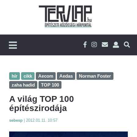
hír
cikk
Aecom
Aedas
Norman Foster
zaha hadid
TOP 100
A világ TOP 100
építészirodája
sebesp
|
2012.01.11. 10:57