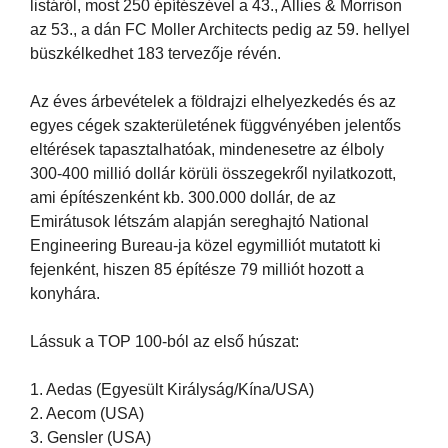
listáról, most 250 építészével a 43., Allies & Morrison
az 53., a dán FC Moller Architects pedig az 59. hellyel
büszkélkedhet 183 tervezője révén.
Az éves árbevételek a földrajzi elhelyezkedés és az
egyes cégek szakterületének függvényében jelentős
eltérések tapasztalhatóak, mindenesetre az élboly
300-400 millió dollár körüli összegekről nyilatkozott,
ami építészenként kb. 300.000 dollár, de az
Emirátusok létszám alapján sereghajtó National
Engineering Bureau-ja közel egymilliót mutatott ki
fejenként, hiszen 85 építésze 79 milliót hozott a
konyhára.
Lássuk a TOP 100-ból az első húszat:
1. Aedas (Egyesült Királyság/Kína/USA)
2. Aecom (USA)
3. Gensler (USA)