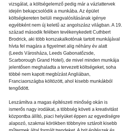
vizsgálat, a költségelemző pedig már a vázlattervek
idején bekapcsolódik a munkába. Az épület
költségkereten belüli megvalósításának igénye
egyébként nem új keletű az angolszász világban. A 19.
század második felében tevékenykedett Cuthbert
Brodrick, aki több korszakalkotónak tartott munkájával
hívta fel magára a figyelmet alig néhány év alatt
(Leeds Városháza, Leeds Gabonatőzsde,
Scarborough Grand Hotel), de mivel minden munkája
jelentősen meghaladta a tervezett költségeket, soha
többé nem kapott megbízást Angliában,
Franciaországba költözött, ahol kisebb munkákból
tengődött.
Leszámítva a magas építészeti minőség okán is
ismerős nagy irodákat, a többség követi a kreativitást
központba állító, piaci helyüket éppen az egyediségre
alapozó, szakmai körökben többnyire sztárolt kisebb
műtermek által formált trendeket. A brit építészek és