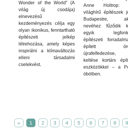
Wonder of the World” (A
Anne Holtrop: o
világ új csodája)
világhírű építészek 
elnevezésű
Budapestre, aki
kezdeményezés célja egy
nevéhez fűződik k
olyan ikonikus, fenntartható
egyik legfonto
építészeti jelkép
építészeti forradal
létrehozása, amely képes
épített örö
inspirálni a klímaváltozás
újrafelfedezése, é
elleni társadalmi
keltése kortárs épít
cselekvést.
eszközökkel – a Pe
öbölben.
«
1
2
3
4
5
6
7
8