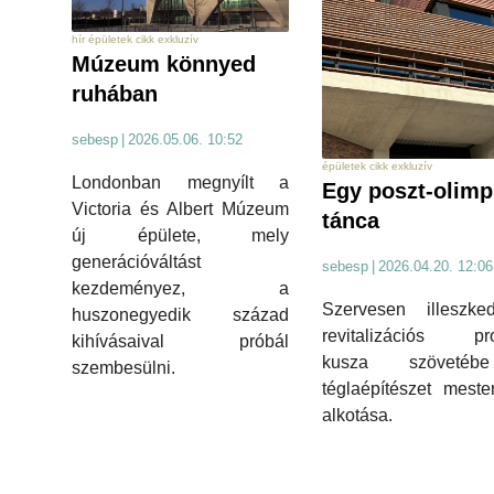
hír épületek cikk exkluzív
Múzeum könnyed
ruhában
sebesp
|
2026.05.06. 10:52
épületek cikk exkluzív
Londonban megnyílt a
Egy poszt-olimp
Victoria és Albert Múzeum
tánca
új épülete, mely
generációváltást
sebesp
|
2026.04.20. 12:06
kezdeményez, a
Szervesen illeszke
huszonegyedik század
revitalizációs pr
kihívásaival próbál
kusza szöveté
szembesülni.
téglaépítészet meste
alkotása.