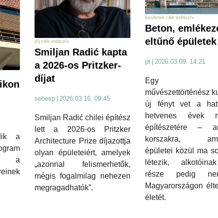
épületek cikk exkluzív
Beton, emlékez
eltűnő épületek
díj cikk exkluzív
Smiljan Radić kapta
pt
|
2026.03.09. 14:21
a 2026-os Pritzker-
díjat
Egy fia
ikon
művészettörténész k
sebesp
|
2026.03.16. 09:45
új fényt vet a hat
hetvenes évek m
Smiljan Radić chilei építész
építészetére – 
lett a 2026-os Pritzker
dik a
korszakra, ame
Architecture Prize díjazottja
ogram
épületei közül ma s
olyan épületeiért, amelyek
be a
létezik, alkotóin
„azonnal felismerhetők,
reinek
része pedig n
mégis fogalmilag nehezen
Magyarországon élte
megragadhatók”.
életét.