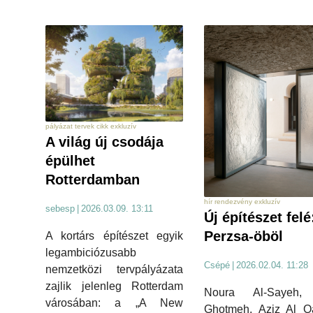
pályázat tervek cikk exkluzív
A világ új csodája
épülhet
Rotterdamban
hír rendezvény exkluzív
sebesp
|
2026.03.09. 13:11
Új építészet felé
Perzsa-öböl
A kortárs építészet egyik
legambiciózusabb
Csépé
|
2026.02.04. 11:28
nemzetközi tervpályázata
zajlik jelenleg Rotterdam
Noura Al-Sayeh,
városában: a „A New
Ghotmeh, Aziz Al Qa