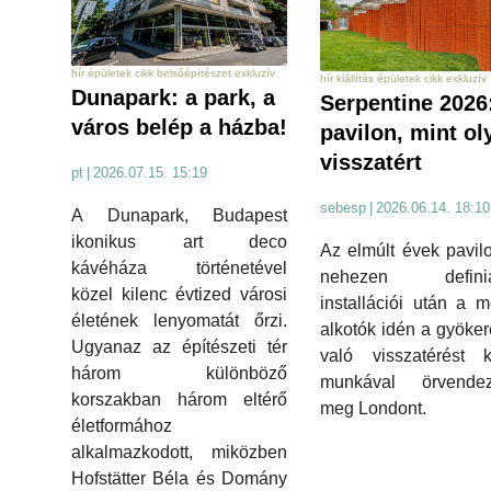
hír épületek cikk belsőépítészet exkluzív
hír kiállítás épületek cikk exkluzív
Dunapark: a park, a
Serpentine 2026
város belép a házba!
pavilon, mint ol
visszatért
pt
|
2026.07.15. 15:19
sebesp
|
2026.06.14. 18:10
A Dunapark, Budapest
ikonikus art deco
Az elmúlt évek pavil
kávéháza történetével
nehezen definiá
közel kilenc évtized városi
installációi után a m
életének lenyomatát őrzi.
alkotók idén a gyöke
Ugyanaz az építészeti tér
való visszatérést k
három különböző
munkával örvendezt
korszakban három eltérő
meg Londont.
életformához
alkalmazkodott, miközben
Hofstätter Béla és Domány