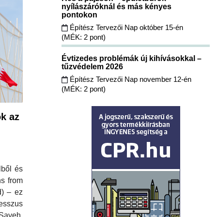
nyílászáróknál és más kényes
pontokon
Építész Tervezői Nap október 15-én
(MÉK: 2 pont)
Évtizedes problémák új kihívásokkal –
tűzvédelem 2026
Építész Tervezői Nap november 12-én
(MÉK: 2 pont)
ok az
lből és
ns from
) – ez
resszus
Sayeh,