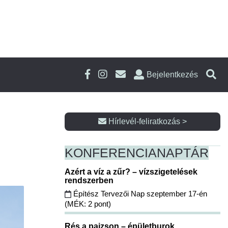
Bejelentkezés
Hírlevél-feliratkozás >
KONFERENCIA
NAPTÁR
Azért a víz a zűr? – vízszigetelések
rendszerben
Építész Tervezői Nap szeptember 17-én
(MÉK: 2 pont)
Rés a pajzson – épületburok