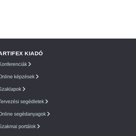
ARTIFEX KIADÓ
Konferenciák
Online képzések
Szaklapok
Tervezési segédletek
Online segédanyagok
Szakmai portálok