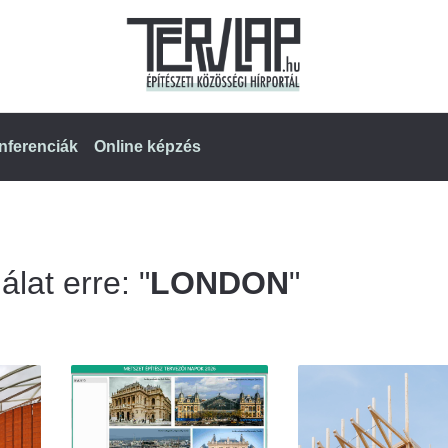
nferenciák
Online képzés
álat erre: "
LONDON
"