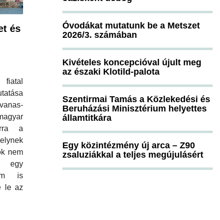
Óvodákat mutatunk be a Metszet
et és
2026/3. számában
Kivételes koncepcióval újult meg
az északi Klotild-palota
tal
utatása
Szentirmai Tamás a Közlekedési és
vanas-
Beruházási Minisztérium helyettes
agyar
államtitkára
arra a
lynek
Egy közintézmény új arca – Z90
ok nem
zsaluziákkal a teljes megújulásért
ak egy
em is
 le az