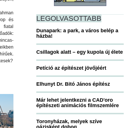
ahman
LEGOLVASOTTABB
rop és
iatal
Dunapark: a park, a város belép a
lőadók:
házba!
ncas-
ikben
Csillagok alatt – egy kupola új élete
hírűek.
ekesek?
Petíció az építészet jövőjéért
Elhunyt Dr. Bitó János építész
Már lehet jelentkezni a CAD'oro
építészeti animációs filmszemlére
Toronyházak, melyek szíve
oázisként dobog