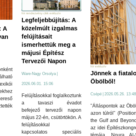
hír rendezvény cikk exkluzív
Legfeljebbújítás: A
közelmúlt izgalmas
: A
felújításait
yan
ismerhettük meg a
májusi Építész
Tervezői Napon
hír exkluzív
onként
Jönnek a fiatal
Ware-Nagy Orsolya
|
lható
Öbölből!
exikói
2026.06.01. 15:06
rekhez
Csépé
|
2026.05.26. 13:48
Felújításokkal foglalkoztunk
ereső
a tavaszi évadot
ették
"Álláspontok az Öbö
befejező tervezői napon
azon túlról" (Positio
május 22-én, csütörtökön. A
the Gulf and Beyond
felújításokkal
az idei Építészkong
kapcsolatos speciális
témája. Noura Al-