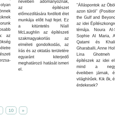
nevében adományoznak,
lyan
"Álláspontok az Öbö
az építészet
jönnek
azon túlról" (Positio
előmozdítására fordított élet
knek
the Gulf and Beyond
munkája előtt hajt fejet. Ez
orunk
az idei Építészkong
a kitüntetés Níall
sabb
témája. Noura Al-
McLaughlin az építészeti
ma: az
Sophie Al Maria, A
szakmagyakorlás az
kség
Qatami és Khal
elméleti gondolkodás, az
letre
Gharaballi, Anne Hol
írás és az oktatás területére
észeti
Lina Ghotmeh f
egyaránt kiterjedő
rzsa-
építészek az idei e
meghatározó hatását ismeri
mind a negyv
el.
éveikben járnak, 
világhírűek. Kik ők, é
érdekesek?
9
10
»