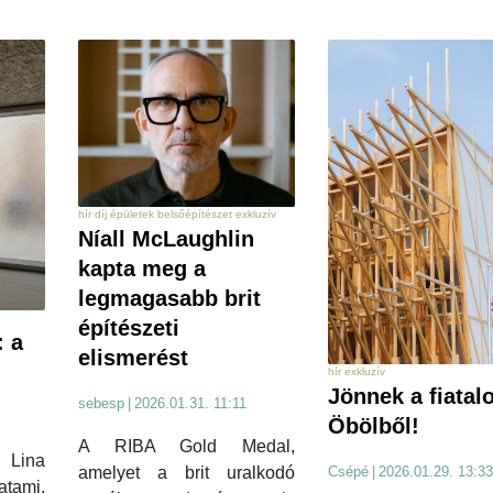
hír díj épületek belsőépítészet exkluzív
Níall McLaughlin
kapta meg a
legmagasabb brit
építészeti
: a
elismerést
hír exkluzív
Jönnek a fiatal
sebesp
|
2026.01.31. 11:11
Öbölből!
A RIBA Gold Medal,
 Lina
amelyet a brit uralkodó
Csépé
|
2026.01.29. 13:33
tami,