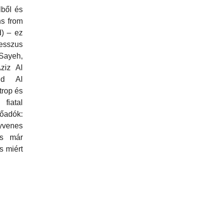
lből és
ns from
) – ez
resszus
Sayeh,
ziz Al
id Al
trop és
iatal
lőadók:
enes
és már
s miért