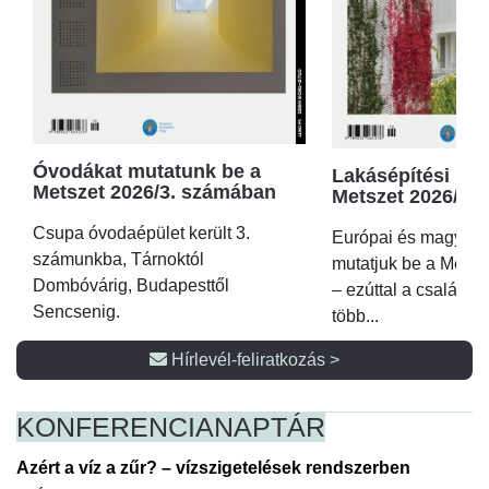
Óvodákat mutatunk be a
Lakásépítési kör
Metszet 2026/3. számában
Metszet 2026/2.
Csupa óvodaépület került 3.
Európai és magyar p
számunkba, Tárnoktól
mutatjuk be a Metsz
Dombóvárig, Budapesttől
– ezúttal a családi 
Sencsenig.
több...
Hírlevél-feliratkozás >
KONFERENCIA
NAPTÁR
Azért a víz a zűr? – vízszigetelések rendszerben