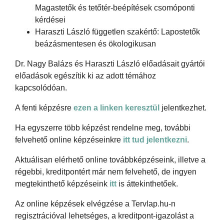
Magastetők és tetőtér-beépítések csomóponti
kérdései
Haraszti László független szakértő: Lapostetők
beázásmentesen és ökologikusan
Dr. Nagy Balázs és Haraszti László előadásait gyártói
előadások egészítik ki az adott témához
kapcsolódóan.
A fenti képzésre
ezen a linken keresztül
jelentkezhet.
Ha egyszerre több képzést rendelne meg, további
felvehető online képzéseinkre
itt tud jelentkezni
.
Aktuálisan elérhető online továbbképzéseink, illetve a
régebbi, kreditpontért már nem felvehető, de ingyen
megtekinthető képzéseink
itt
is áttekinthetőek.
Az online képzések elvégzése a Tervlap.hu-n
regisztrációval lehetséges, a kreditpont-igazolást a