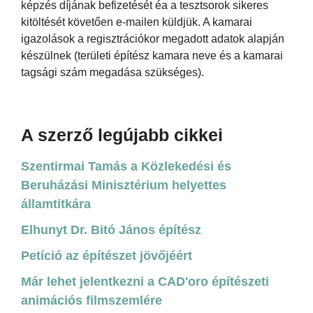
képzés díjának befizetését éa a tesztsorok sikeres
kitöltését követően e-mailen küldjük. A kamarai
igazolások a regisztrációkor megadott adatok alapján
készülnek (területi építész kamara neve és a kamarai
tagsági szám megadása szükséges).
A szerző legújabb cikkei
Szentirmai Tamás a Közlekedési és
Beruházási Minisztérium helyettes
államtitkára
Elhunyt Dr. Bitó János építész
Petíció az építészet jövőjéért
Már lehet jelentkezni a CAD'oro építészeti
animációs filmszemlére