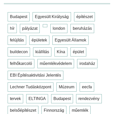
Budapest
Egyesült Királyság
építészet
hír
pályázat
london
beruházás
felújítás
épületek
Egyesült Államok
buildecon
kiállítás
Kína
épület
felhőkarcoló
műemlékvédelem
irodaház
EBI Építésaktivitási Jelentés
Lechner Tudásközpont
Múzeum
eecfa
tervek
ELTINGA
Budapest
rendezvény
belsőépítészet
Finnország
műemlék