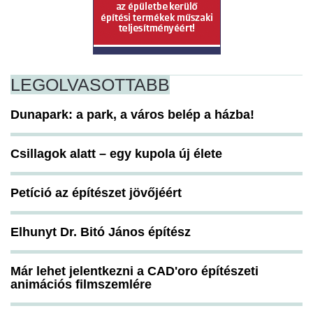
LEGOLVASOTTABB
Dunapark: a park, a város belép a házba!
Csillagok alatt – egy kupola új élete
Petíció az építészet jövőjéért
Elhunyt Dr. Bitó János építész
Már lehet jelentkezni a CAD'oro építészeti
animációs filmszemlére