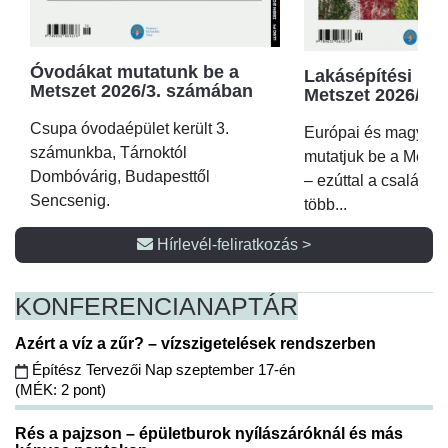
Óvodákat mutatunk be a
Lakásépítési kör
Metszet 2026/3. számában
Metszet 2026/2.
Csupa óvodaépület került 3.
Európai és magyar p
számunkba, Tárnoktól
mutatjuk be a Metsz
Dombóvárig, Budapesttől
– ezúttal a családi 
Sencsenig.
több...
Hírlevél-feliratkozás >
KONFERENCIA
NAPTÁR
Azért a víz a zűr? – vízszigetelések rendszerben
Építész Tervezői Nap szeptember 17-én
(MÉK: 2 pont)
Rés a pajzson – épületburok nyílászáróknál és más