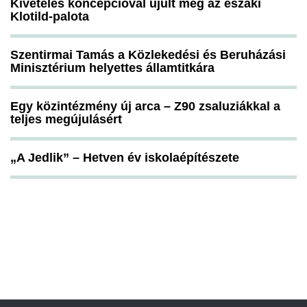
Kivételes koncepcióval újult meg az északi
Klotild-palota
Szentirmai Tamás a Közlekedési és Beruházási
Minisztérium helyettes államtitkára
Egy közintézmény új arca – Z90 zsaluziákkal a
teljes megújulásért
„A Jedlik” – Hetven év iskolaépítészete