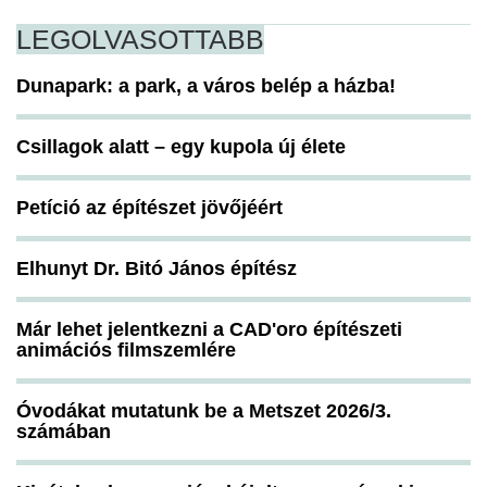
LEGOLVASOTTABB
Dunapark: a park, a város belép a házba!
Csillagok alatt – egy kupola új élete
Petíció az építészet jövőjéért
Elhunyt Dr. Bitó János építész
Már lehet jelentkezni a CAD'oro építészeti
animációs filmszemlére
Óvodákat mutatunk be a Metszet 2026/3.
számában