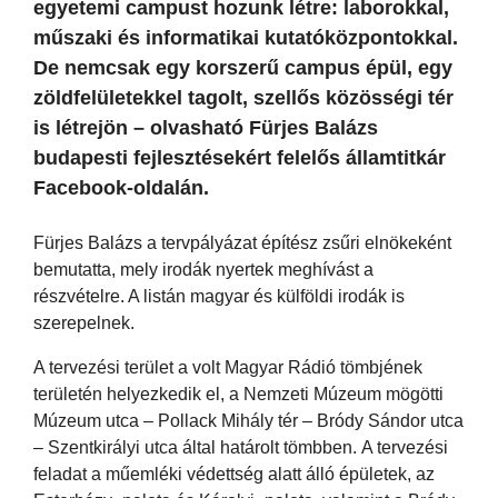
egyetemi campust hozunk létre: laborokkal,
műszaki és informatikai kutatóközpontokkal.
De nemcsak egy korszerű campus épül, egy
zöldfelületekkel tagolt, szellős közösségi tér
is létrejön – olvasható Fürjes Balázs
budapesti fejlesztésekért felelős államtitkár
Facebook-oldalán.
Fürjes Balázs a tervpályázat építész zsűri elnökeként
bemutatta, mely irodák nyertek meghívást a
részvételre. A listán magyar és külföldi irodák is
szerepelnek.
A tervezési terület a volt Magyar Rádió tömbjének
területén helyezkedik el, a Nemzeti Múzeum mögötti
Múzeum utca – Pollack Mihály tér – Bródy Sándor utca
– Szentkirályi utca által határolt tömbben. A tervezési
feladat a műemléki védettség alatt álló épületek, az