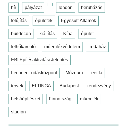
hír
pályázat
london
beruházás
felújítás
épületek
Egyesült Államok
buildecon
kiállítás
Kína
épület
felhőkarcoló
műemlékvédelem
irodaház
EBI Építésaktivitási Jelentés
Lechner Tudásközpont
Múzeum
eecfa
tervek
ELTINGA
Budapest
rendezvény
belsőépítészet
Finnország
műemlék
stadion