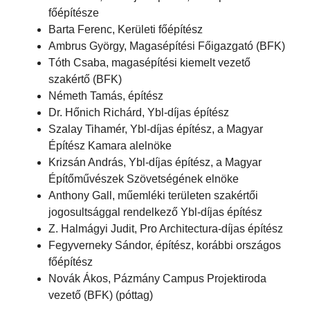
főépítésze
Barta Ferenc, Kerületi főépítész
Ambrus György, Magasépítési Főigazgató (BFK)
Tóth Csaba, magasépítési kiemelt vezető
szakértő (BFK)
Németh Tamás, építész
Dr. Hőnich Richárd, Ybl-díjas építész
Szalay Tihamér, Ybl-díjas építész, a Magyar
Építész Kamara alelnöke
Krizsán András, Ybl-díjas építész, a Magyar
Építőművészek Szövetségének elnöke
Anthony Gall, műemléki területen szakértői
jogosultsággal rendelkező Ybl-díjas építész
Z. Halmágyi Judit, Pro Architectura-díjas építész
Fegyverneky Sándor, építész, korábbi országos
főépítész
Novák Ákos, Pázmány Campus Projektiroda
vezető (BFK) (póttag)