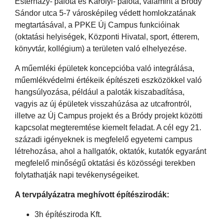
Esterházy- palota és Károlyi- palota, valamint a Bródy
Sándor utca 5-7 városképileg védett homlokzatának
megtartásával, a PPKE Új Campus funkcióinak
(oktatási helyiségek, Központi Hivatal, sport, étterem,
könyvtár, kollégium) a területen való elhelyezése.
A műemléki épületek koncepcióba való integrálása,
műemlékvédelmi értékeik építészeti eszközökkel való
hangsúlyozása, például a paloták kiszabadítása,
vagyis az új épületek visszahúzása az utcafrontról,
illetve az Új Campus projekt és a Bródy projekt közötti
kapcsolat megteremtése kiemelt feladat. A cél egy 21.
századi igényeknek is megfelelő egyetemi campus
létrehozása, ahol a hallgatók, oktatók, kutatók egyaránt
megfelelő minőségű oktatási és közösségi terekben
folytathatják napi tevékenységeiket.
A tervpályázatra meghívott építészirodák:
3h építésziroda Kft.