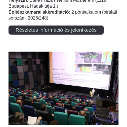
Helyszín:
Etele Plaza Prémium Moziterem (1119
Budapest, Hadak útja 1.)
Építészkamarai akkreditáció:
2 pont/alkalom (bírálati
sorszám: 2026/248)
Részletes információ és jelentkezés