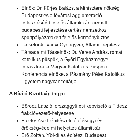
Elnök: Dr. Fürjes Balázs, a Miniszterelnökség
Budapest és a fővárosi agglomeráció
fejlesztéséért felelős államtitkár, kiemelt
budapesti fejlesztésekért és nemzetközi
sportpályázatokért felelős kormánybiztos
Társelnök: Iványi Gyöngyvér, Állami főépítész
Társadalmi Társelnök: Dr. Veres András, római
katolikus püspök, a Győri Egyházmegye
főpásztora, a Magyar Katolikus Püspöki
Konferencia elnöke, a Pázmány Péter Katolikus
Egyetem nagykancellárja
A Bíráló Bizottság tagjai:
Böröcz László, országgyűlési képviselő a Fidesz
frakcióvezető-helyettese
Füleky Zsolt, építészeti, építésügyi és
örökségvédelmi helyettes államtitkár
Erő Zoltán, Ybl-díjas építész, Budapest