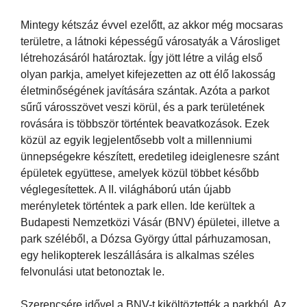
Mintegy kétszáz évvel ezelőtt, az akkor még mocsaras
területre, a látnoki képességű városatyák a Városliget
létrehozásáról határoztak. Így jött létre a világ első
olyan parkja, amelyet kifejezetten az ott élő lakosság
életminőségének javítására szántak. Azóta a parkot
sűrű városszövet veszi körül, és a park területének
rovására is többször történtek beavatkozások. Ezek
közül az egyik legjelentősebb volt a millenniumi
ünnepségekre készített, eredetileg ideiglenesre szánt
épületek együttese, amelyek közül többet később
véglegesítettek. A II. világháború után újabb
merényletek történtek a park ellen. Ide kerültek a
Budapesti Nemzetközi Vásár (BNV) épületei, illetve a
park széléből, a Dózsa György úttal párhuzamosan,
egy helikopterek leszállására is alkalmas széles
felvonulási utat betonoztak le.
Szerencsére idővel a BNV-t kiköltöztették a parkból. Az