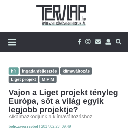
hír
ingatlanfejlesztés
klímaváltozás
Liget projekt
MIPIM
Vajon a Liget projekt tényleg
Európa, sőt a világ egyik
legjobb projektje?
Alkalmazkodjunk a klímaváltozáshoz
beliczayerzsebet
|
2017.02.23. 09:49