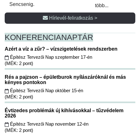
Sencsenig.
több...
Hírlevél-feliratkozás >
KONFERENCIA
NAPTÁR
Azért a víz a zűr? – vízszigetelések rendszerben
Építész Tervezői Nap szeptember 17-én
(MÉK: 2 pont)
Rés a pajzson – épületburok nyílászáróknál és más
kényes pontokon
Építész Tervezői Nap október 15-én
(MÉK: 2 pont)
Évtizedes problémák új kihívásokkal – tűzvédelem
2026
Építész Tervezői Nap november 12-én
(MÉK: 2 pont)