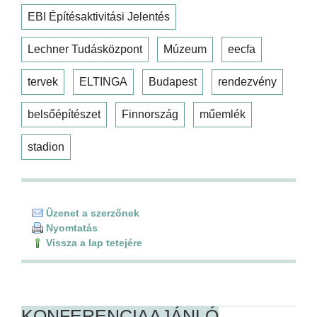
EBI Építésaktivitási Jelentés
Lechner Tudásközpont
Múzeum
eecfa
tervek
ELTINGA
Budapest
rendezvény
belsőépítészet
Finnország
műemlék
stadion
Üzenet a szerzőnek
Nyomtatás
Vissza a lap tetejére
KONFERENCIAAJÁNLÓ