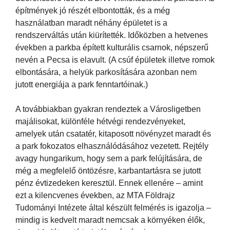
építmények jó részét elbontották, és a még
használatban maradt néhány épületet is a
rendszerváltás után kiürítették. Időközben a hetvenes
években a parkba épített kulturális csarnok, népszerű
nevén a Pecsa is elavult. (A csúf épületek illetve romok
elbontására, a helyük parkosítására azonban nem
jutott energiája a park fenntartóinak.)
A továbbiakban gyakran rendeztek a Városligetben
majálisokat, különféle hétvégi rendezvényeket,
amelyek után csatatér, kitaposott növényzet maradt és
a park fokozatos elhasználódásához vezetett. Rejtély
avagy hungarikum, hogy sem a park felújítására, de
még a megfelelő öntözésre, karbantartásra se jutott
pénz évtizedeken keresztül. Ennek ellenére – amint
ezt a kilencvenes években, az MTA Földrajz
Tudományi Intézete által készült felmérés is igazolja –
mindig is kedvelt maradt nemcsak a környéken élők,