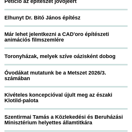
Petíció az építészet jövőjéért
Elhunyt Dr. Bitó János építész
Már lehet jelentkezni a CAD'oro építészeti
animációs filmszemlére
Toronyházak, melyek szíve oázisként dobog
Óvodákat mutatunk be a Metszet 2026/3.
számában
Kivételes koncepcióval újult meg az északi
Klotild-palota
Szentirmai Tamás a Közlekedési és Beruházási
Minisztérium helyettes államtitkára