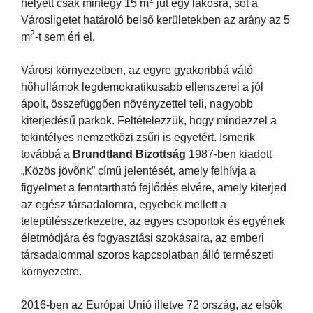
helyett csak mintegy 15 m
jut egy lakosra, sőt a
Városligetet határoló belső kerületekben az arány az 5
2
m
-t sem éri el.
Városi környezetben, az egyre gyakoribbá váló
hőhullámok legdemokratikusabb ellenszerei a jól
ápolt, összefüggően növényzettel teli, nagyobb
kiterjedésű parkok. Feltételezzük, hogy mindezzel a
tekintélyes nemzetközi zsűri is egyetért. Ismerik
továbbá a
Brundtland Bizottság
1987-ben kiadott
„Közös jövőnk” című jelentését, amely felhívja a
figyelmet a fenntartható fejlődés elvére, amely kiterjed
az egész társadalomra, egyebek mellett a
településszerkezetre, az egyes csoportok és egyének
életmódjára és fogyasztási szokásaira, az emberi
társadalommal szoros kapcsolatban álló természeti
környezetre.
2016-ben az Európai Unió illetve 72 ország, az elsők