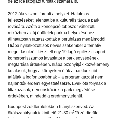
de az ide látogató turisták számára is.
2012 óta viszont fordult a helyzet. Hatalmas
fejlesztéseket jelentett be a kulturális tárca a park
rovására. Azóta a koncepció többször változott,
miközben az új épületek parkba helyezéséhez
állhatatosan ragaszkodtak a beruházás megálmodói.
Hiába nyilatkozott sok neves szakember alternatív
megoldásokról, készített egy 19 tagú építész csoport
kompromisszumos javaslatot a park egységének
megtartása érdekében, hiába bizonyítják közvélemény
kutatások, hogy a környéken élők a parkfunkciót
találják a legfontosabbnak – a program gazdái nem
hajlandók érdemi egyeztetésekre. Évek óta folynak a
tiltakozások, demonstrációk a park megvédése
érdekében, mindeddig eredménytelenül.
Budapest zöldterületekben hiányt szenved. Az
2
ökölszabálynak tekinthető 21-30 m
/fő zöldterület
2