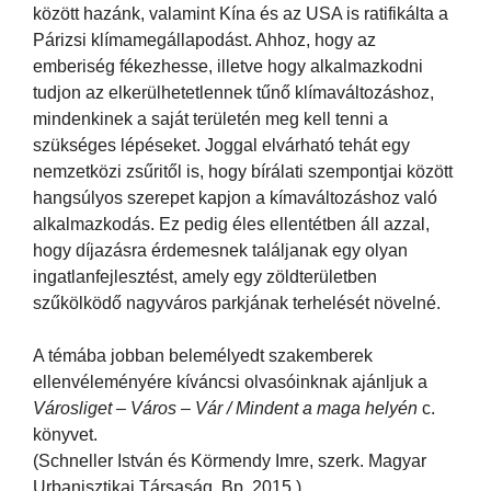
között hazánk, valamint Kína és az USA is ratifikálta a
Párizsi klímamegállapodást. Ahhoz, hogy az
emberiség fékezhesse, illetve hogy alkalmazkodni
tudjon az elkerülhetetlennek tűnő klímaváltozáshoz,
mindenkinek a saját területén meg kell tenni a
szükséges lépéseket. Joggal elvárható tehát egy
nemzetközi zsűritől is, hogy bírálati szempontjai között
hangsúlyos szerepet kapjon a kímaváltozáshoz való
alkalmazkodás. Ez pedig éles ellentétben áll azzal,
hogy díjazásra érdemesnek találjanak egy olyan
ingatlanfejlesztést, amely egy zöldterületben
szűkölködő nagyváros parkjának terhelését növelné.
A témába jobban belemélyedt szakemberek
ellenvéleményére kíváncsi olvasóinknak ajánljuk a
Városliget – Város – Vár / Mindent a maga helyén
c.
könyvet.
(Schneller István és Körmendy Imre, szerk. Magyar
Urbanisztikai Társaság, Bp. 2015.)