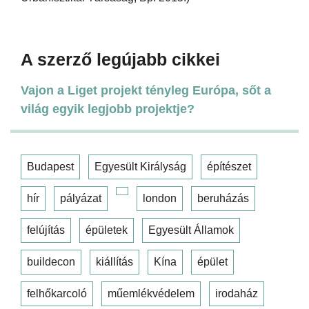
A szerző legújabb cikkei
Vajon a Liget projekt tényleg Európa, sőt a
világ egyik legjobb projektje?
Budapest
Egyesült Királyság
építészet
hír
pályázat
london
beruházás
felújítás
épületek
Egyesült Államok
buildecon
kiállítás
Kína
épület
felhőkarcoló
műemlékvédelem
irodaház