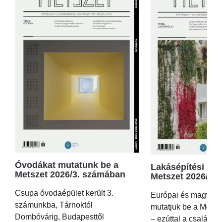
Óvodákat mutatunk be a
Lakásépítési kör
Metszet 2026/3. számában
Metszet 2026/2.
Csupa óvodaépület került 3.
Európai és magyar p
számunkba, Tárnoktól
mutatjuk be a Metsz
Dombóvárig, Budapesttől
– ezúttal a családi 