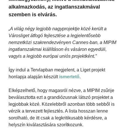
alkalmazkodás, az ingatlanszakmával
szemben is elvárás.
„A világ négy legjobb nagyprojektje közé került a
Városliget átfogó fejlesztése a legjelentősebb
nemzetközi szakrendezvényen Cannes-ban, a MIPIM
ingatlanszakmai kiállításon és vásáron egyedüli,
vagyis a legjobb európai uniós projektként.”
Így indul a Tervlapban megjelent, a Liget projekt
honlapja alapján készült
ismertető
.
Elképzelhető, hogy magasról nézve, a MIPIM zsűrije
beválasztotta ezt a grandiózusnak látszó projektet a
legjobbak közé. Közelebbről azonban több sebből is
vérzik a tervezett fejlesztés. A lista hosszan lenne
sorolható, de itt csak a legkritikusabb kérdésre, a
helyszín kiválasztására szorítkozunk.