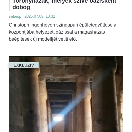
Toronyházak, melyek szíve oázisként
dobog
sebesp | 2026.07.09. 10:32
Christoph Ingenhoven szingapúri épületegyüttese a
központjába helyezett oázissal a magasházas
beépítések új modelljét vetíti elő.
EXKLUZÍV