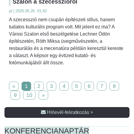
Szalon a szecesszióról
pt | 2026.06.26. 01:42
A szecesszió nem csupán építészeti stílus, hanem
tudatos kulturális program volt. Mit jelent ez ma? A
Városi Szalon első beszélgetése Lechner Ödön
építészetén, Róth Miksa üvegművészetén, a
restaurálás és a mecenatúra példáin keresztül kereste
a választ. A képsor egy évtized kutató- és
fotómunkájából állt össze.
«
1
2
3
4
5
6
7
8
9
10
»
Hírlevél-feliratkozás >
KONFERENCIA
NAPTÁR