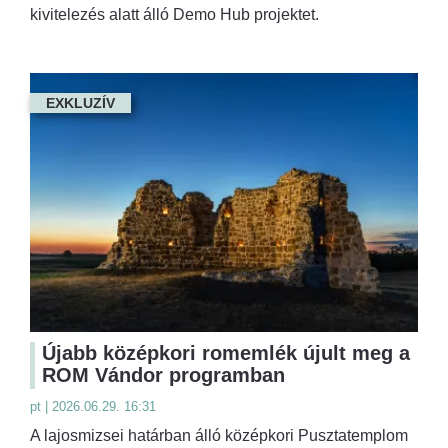
kivitelezés alatt álló Demo Hub projektet.
EXKLUZÍV
Újabb középkori romemlék újult meg a
ROM Vándor programban
pt | 2026.06.29. 16:31
A lajosmizsei határban álló középkori Pusztatemplom