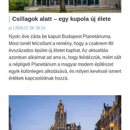
Csillagok alatt – egy kupola új élete
pt | 2026.07.28. 00:24
Nyolc éve zárta be kapuit Budapest Planetáriuma.
Most ismét felcsillant a remény, hogy a csaknem fél
évszázados épület új életet kaphat. Az aktualitás
azonban alkalmat ad arra is, hogy felidézzük, miért vált
a népligeti Planetárium a magyar modern építészet
egyik különleges alkotásává, és milyen kevéssé ismert
értékek kapcsolódnak hozzá.