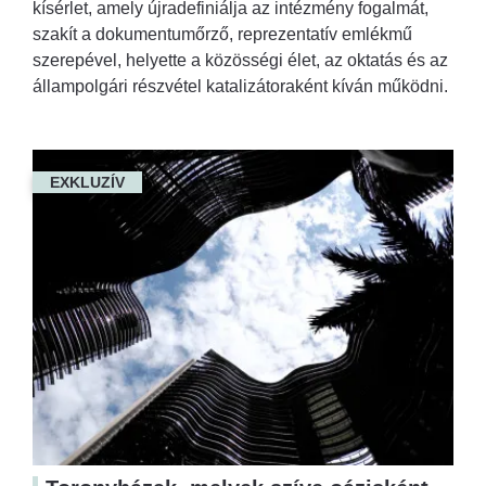
kísérlet, amely újradefiniálja az intézmény fogalmát,
szakít a dokumentumőrző, reprezentatív emlékmű
szerepével, helyette a közösségi élet, az oktatás és az
állampolgári részvétel katalizátoraként kíván működni.
EXKLUZÍV