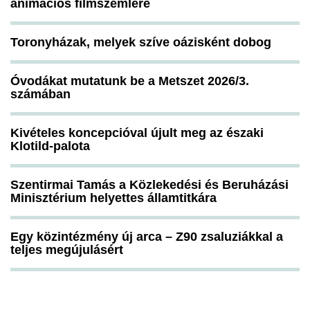
animációs filmszemlére
Toronyházak, melyek szíve oázisként dobog
Óvodákat mutatunk be a Metszet 2026/3.
számában
Kivételes koncepcióval újult meg az északi
Klotild-palota
Szentirmai Tamás a Közlekedési és Beruházási
Minisztérium helyettes államtitkára
Egy közintézmény új arca – Z90 zsaluziákkal a
teljes megújulásért