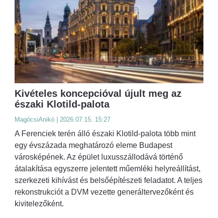
Kivételes koncepcióval újult meg az
északi Klotild-palota
MagócsiAnikó | 2026.07.15. 15:27
A Ferenciek terén álló északi Klotild-palota több mint
egy évszázada meghatározó eleme Budapest
városképének. Az épület luxusszállodává történő
átalakítása egyszerre jelentett műemléki helyreállítást,
szerkezeti kihívást és belsőépítészeti feladatot. A teljes
rekonstrukciót a DVM vezette generáltervezőként és
kivitelezőként.