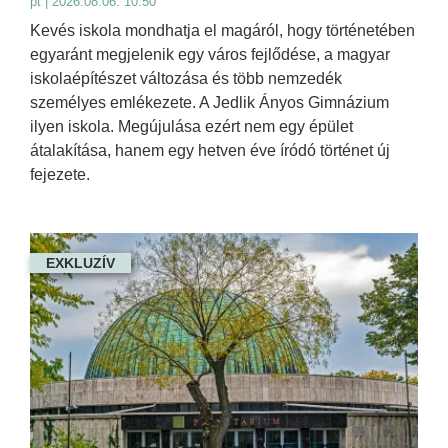
pt | 2026.08.06. 10:50
Kevés iskola mondhatja el magáról, hogy történetében
egyaránt megjelenik egy város fejlődése, a magyar
iskolaépítészet változása és több nemzedék
személyes emlékezete. A Jedlik Ányos Gimnázium
ilyen iskola. Megújulása ezért nem egy épület
átalakítása, hanem egy hetven éve íródó történet új
fejezete.
EXKLUZÍV