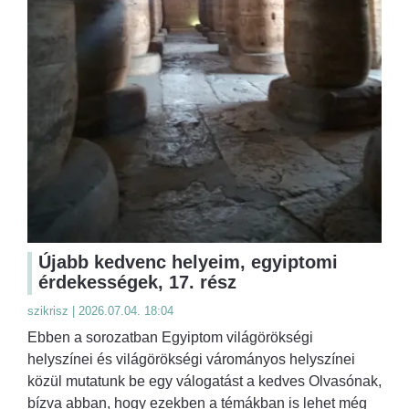
Újabb kedvenc helyeim, egyiptomi
érdekességek, 17. rész
szikrisz | 2026.07.04. 18:04
Ebben a sorozatban Egyiptom világörökségi
helyszínei és világörökségi várományos helyszínei
közül mutatunk be egy válogatást a kedves Olvasónak,
bízva abban, hogy ezekben a témákban is lehet még