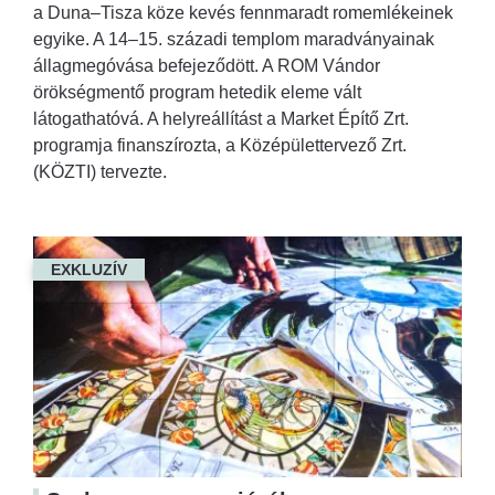
a Duna–Tisza köze kevés fennmaradt romemlékeinek
egyike. A 14–15. századi templom maradványainak
állagmegóvása befejeződött. A ROM Vándor
örökségmentő program hetedik eleme vált
látogathatóvá. A helyreállítást a Market Építő Zrt.
programja finanszírozta, a Középülettervező Zrt.
(KÖZTI) tervezte.
EXKLUZÍV