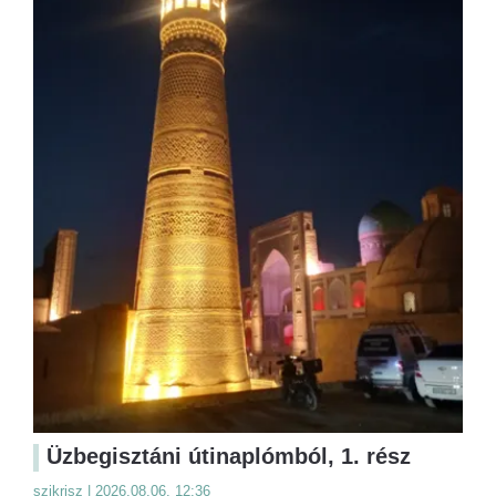
Üzbegisztáni útinaplómból, 1. rész
szikrisz | 2026.08.06. 12:36