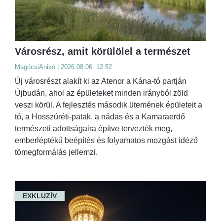
Városrész, amit körülölel a természet
MagócsiAnikó | 2026.08.06. 12:52
Új városrészt alakít ki az Atenor a Kána-tó partján
Újbudán, ahol az épületeket minden irányból zöld
veszi körül. A fejlesztés második ütemének épületeit a
tó, a Hosszúréti-patak, a nádas és a Kamaraerdő
természeti adottságaira építve tervezték meg,
emberléptékű beépítés és folyamatos mozgást idéző
tömegformálás jellemzi.
EXKLUZÍV