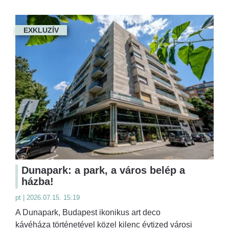
EXKLUZÍV
Dunapark: a park, a város belép a
házba!
pt | 2026.07.15. 15:19
A Dunapark, Budapest ikonikus art deco
kávéháza történetével közel kilenc évtized városi