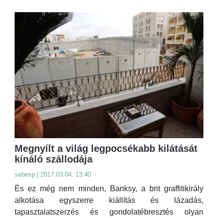
Megnyílt a világ legpocsékabb kilátását
kínáló szállodája
sebesp | 2017.03.04. 13:40
És ez még nem minden, Banksy, a brit graffitikirály
alkotása egyszerre kiállítás és lázadás,
tapasztalatszerzés és gondolatébresztés olyan