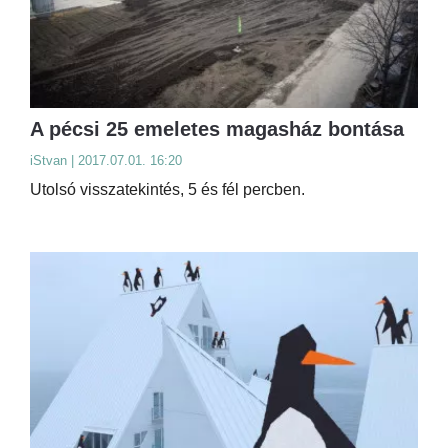
A pécsi 25 emeletes magasház bontása
iStvan | 2017.07.01. 16:20
Utolsó visszatekintés, 5 és fél percben.