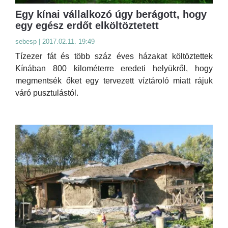
Egy kínai vállalkozó úgy berágott, hogy
egy egész erdőt elköltöztetett
sebesp | 2017.02.11. 19:49
Tízezer fát és több száz éves házakat költöztettek
Kínában 800 kilométerre eredeti helyükről, hogy
megmentsék őket egy tervezett víztároló miatt rájuk
váró pusztulástól.