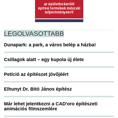
LEGOLVASOTTABB
Dunapark: a park, a város belép a házba!
Csillagok alatt – egy kupola új élete
Petíció az építészet jövőjéért
Elhunyt Dr. Bitó János építész
Már lehet jelentkezni a CAD'oro építészeti
animációs filmszemlére