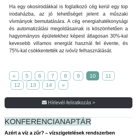
Ha egy okosirodákkal is foglalkozó cég kerül egy top
irodaházba, az jó lehetőséget jelent a műszaki
vívmányok bemutatására. A cég energiahatékonysági
és automatizálási megoldásainak is köszönhetően a
hagyományos épületekhez képest átlagosan 30%-kal
kevesebb villamos energiát használ fel évente, és
75%-kal csökkentették az ivóvíz felhasználását.
«
5
6
7
8
9
10
11
12
13
14
»
Hírlevél-feliratkozás >
KONFERENCIA
NAPTÁR
Azért a víz a zűr? – vízszigetelések rendszerben