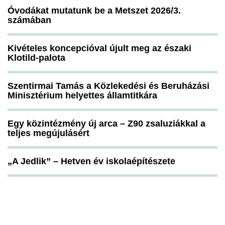
Óvodákat mutatunk be a Metszet 2026/3.
számában
Kivételes koncepcióval újult meg az északi
Klotild-palota
Szentirmai Tamás a Közlekedési és Beruházási
Minisztérium helyettes államtitkára
Egy közintézmény új arca – Z90 zsaluziákkal a
teljes megújulásért
„A Jedlik” – Hetven év iskolaépítészete