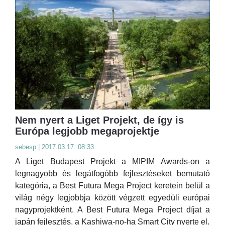
Nem nyert a Liget Projekt, de így is
Európa legjobb megaprojektje
sebesp | 2017.03.17. 08:33
A Liget Budapest Projekt a MIPIM Awards-on a
legnagyobb és legátfogóbb fejlesztéseket bemutató
kategória, a Best Futura Mega Project keretein belül a
világ négy legjobbja között végzett egyedüli európai
nagyprojektként. A Best Futura Mega Project díjat a
japán fejlesztés, a Kashiwa-no-ha Smart City nyerte el.