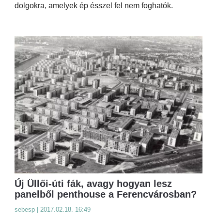
dolgokra, amelyek ép ésszel fel nem foghatók.
Új Üllői-úti fák, avagy hogyan lesz
panelből penthouse a Ferencvárosban?
sebesp | 2017.02.18. 16:49