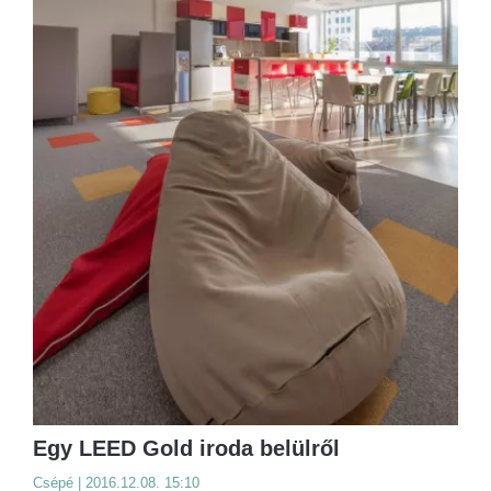
Egy LEED Gold iroda belülről
Csépé | 2016.12.08. 15:10