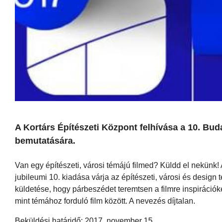
A Kortárs Építészeti Központ felhívása a 10. Bud
bemutatására.
Van egy építészeti, városi témájú filmed? Küldd el nekünk!
jubileumi 10. kiadása várja az építészeti, városi és design
küldetése, hogy párbeszédet teremtsen a filmre inspirációk
mint témához forduló film között. A nevezés díjtalan.
Beküldési határidő: 2017. november 15.