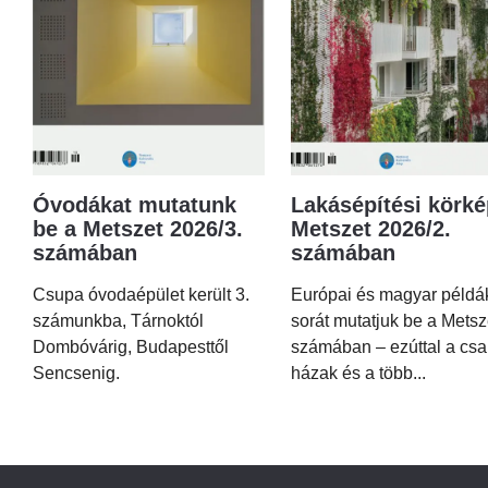
Óvodákat mutatunk
Lakásépítési körké
be a Metszet 2026/3.
Metszet 2026/2.
számában
számában
Csupa óvodaépület került 3.
Európai és magyar példá
számunkba, Tárnoktól
sorát mutatjuk be a Metsz
Dombóvárig, Budapesttől
számában – ezúttal a csa
Sencsenig.
házak és a több...