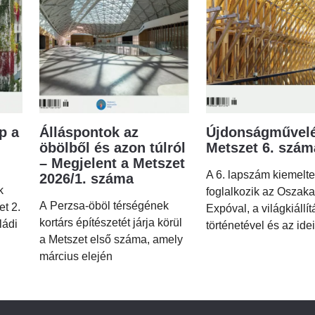
p a
Álláspontok az
Újdonságművelé
öbölből és azon túlról
Metszet 6. szá
– Megjelent a Metszet
A 6. lapszám kiemelt
2026/1. száma
k
foglalkozik az Oszaka
A Perzsa-öböl térségének
et 2.
Expóval, a világkiállí
kortárs építészetét járja körül
ládi
történetével és az idei
a Metszet első száma, amely
március elején