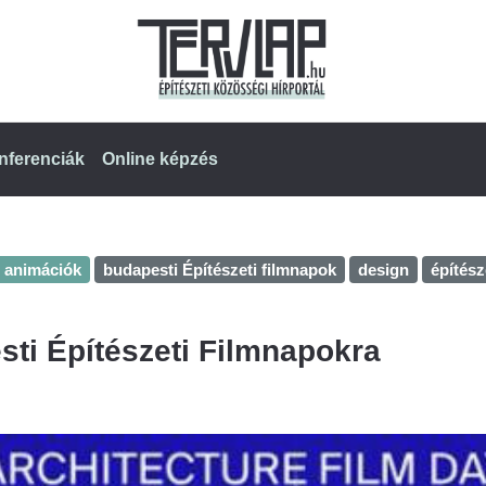
nferenciák
Online képzés
, animációk
budapesti Építészeti filmnapok
design
építész
esti Építészeti Filmnapokra