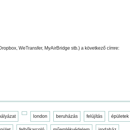
l (Dropbox, WeTransfer, MyAirBridge stb.) a következő címre:
pályázat
london
beruházás
felújítás
épületek
pület
felhőkarcoló
műemlékvédelem
irodaház