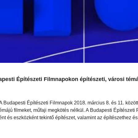
apesti Építészeti Filmnapokon építészeti, városi témá
 A Budapesti Építészeti Filmnapok 2018. március 8. és 11. között
 témájú filmeket, műfaji megkötés nélkül. A Budapesti Építészeti
ént és eszközként tekintő építészet, valamint az építészethez é