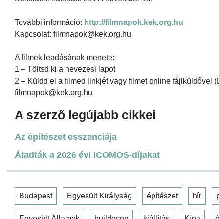
További információ:
http://filmnapok.kek.org.hu
Kapcsolat: filmnapok@kek.org.hu
A filmek leadásának menete:
1 – Töltsd ki a nevezési lapot
2 – Küldd el a filmed linkjét vagy filmet online fájlküldőve
filmnapok@kek.org.hu
A szerző legújabb cikkei
Az építészet esszenciája
Átadták a 2026 évi ICOMOS-díjakat
Budapest
Egyesült Királyság
építészet
hír
Egyesült Államok
buildecon
kiállítás
Kína
é