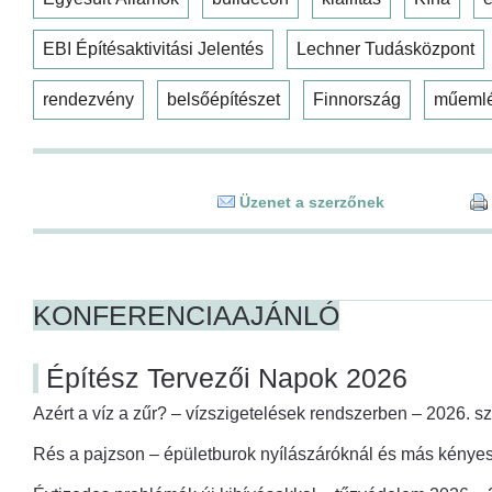
EBI Építésaktivitási Jelentés
Lechner Tudásközpont
rendezvény
belsőépítészet
Finnország
műeml
Üzenet a szerzőnek
KONFERENCIAAJÁNLÓ
Építész Tervezői Napok 2026
Azért a víz a zűr? – vízszigetelések rendszerben – 2026. s
Rés a pajzson – épületburok nyílászáróknál és más kényes