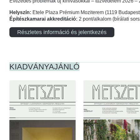
Évtizedes problémák új kihívásokkal – tűzvédelem 2026 –
Helyszín:
Etele Plaza Prémium Moziterem (1119 Budapest,
Építészkamarai akkreditáció:
2 pont/alkalom (bírálati so
Részletes információ és jelentkezés
KIADVÁNYAJÁNLÓ