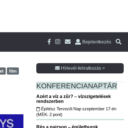
Bejelentkezés
Hírlevél-feliratkozás >
et
film
KONFERENCIA
NAPTÁR
Azért a víz a zűr? – vízszigetelések
rendszerben
Építész Tervezői Nap szeptember 17-én
(MÉK: 2 pont)
Rés a pajzson – épületburok