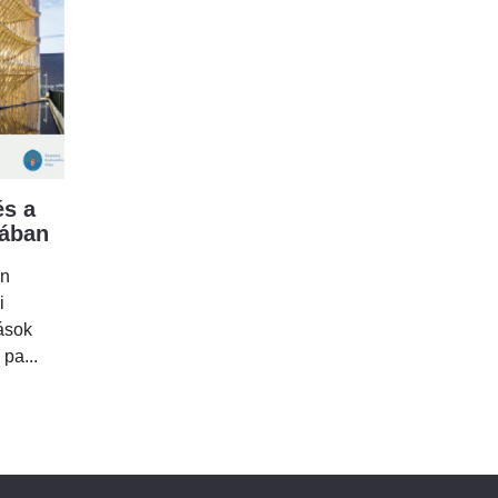
s a
mában
en
i
tások
 pa...