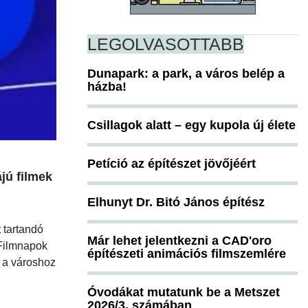
LEGOLVASOTTABB
Dunapark: a park, a város belép a
házba!
Csillagok alatt – egy kupola új élete
Petíció az építészet jövőjéért
jú filmek
Elhunyt Dr. Bitó János építész
 tartandó
Már lehet jelentkezni a CAD'oro
 Filmnapok
építészeti animációs filmszemlére
s a városhoz
Óvodákat mutatunk be a Metszet
2026/3. számában