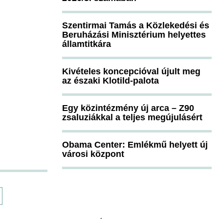
Szentirmai Tamás a Közlekedési és
Beruházási Minisztérium helyettes
államtitkára
Kivételes koncepcióval újult meg
az északi Klotild-palota
Egy közintézmény új arca – Z90
zsaluziákkal a teljes megújulásért
Obama Center: Emlékmű helyett új
városi központ