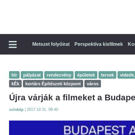
Metszet folyóirat
Perspektíva kisfilmek
Ko
hír
pályázat
rendezvény
épületek
tervek
videók
kÉk
kortárs Építészeti központ
város
Újra várják a filmeket a Budap
színkép
|
2017.10.31. 09:40