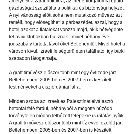
amelynek a zarándokokra, az idegenforgalomra épülő
gazdaságát szétzilálta a politikai és biztonsági helyzet.
A nyilvánosság előtt soha nem mutatkozó művész azt
reméli, hogy elősegítheti a párbeszédet, azzal, hogy a
hotel azokat a fiatalokat vonzza majd, akik hétvégente
tel-avivi klubokban buliznak - mivel néhány éve
jogszabály tartotta távol őket Betlehemtől. Mivel hotel a
városon kívül, izraeli felségterületen található, így bárki
szabadon látogathatja.
A graffitiművész először több mint egy évtizede járt
Betlehemben, 2005-ben és 2007-ben is készített
festményeket a ciszjordániai falra.
Minden szoba az Izraelt és Palesztínát elválasztó
betonfal felé fordul, néhányból a mögötte húzódó
törvénytelen módon felhúzott telepekre is rálátás nyílik.
A graffiti művész először több mint tíz évvel ezelőtt járt
Betlehemben, 2005-ben és 2007-ben is készített