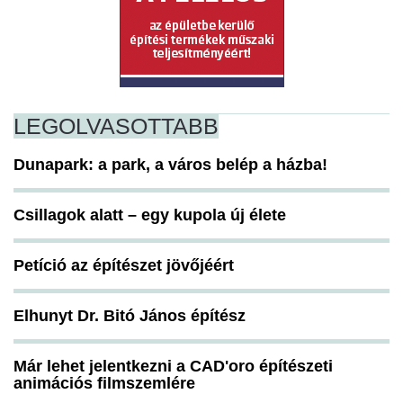
LEGOLVASOTTABB
Dunapark: a park, a város belép a házba!
Csillagok alatt – egy kupola új élete
Petíció az építészet jövőjéért
Elhunyt Dr. Bitó János építész
Már lehet jelentkezni a CAD'oro építészeti
animációs filmszemlére