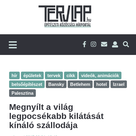
hír
épületek
tervek
cikk
videók, animációk
belsőépítészet
Bansky
Betlehem
hotel
Izrael
Palesztina
Megnyílt a világ
legpocsékabb kilátását
kínáló szállodája