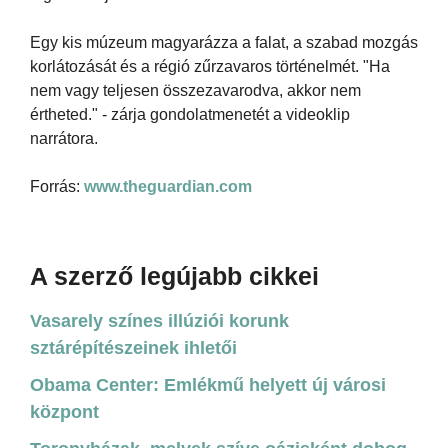
Egy kis múzeum magyarázza a falat, a szabad mozgás
korlátozását és a régió zűrzavaros történelmét. "Ha
nem vagy teljesen összezavarodva, akkor nem
értheted." - zárja gondolatmenetét a videoklip
narrátora.
Forrás:
www.theguardian.com
A szerző legújabb cikkei
Vasarely színes illúziói korunk
sztárépítészeinek ihletői
Obama Center: Emlékmű helyett új városi
központ