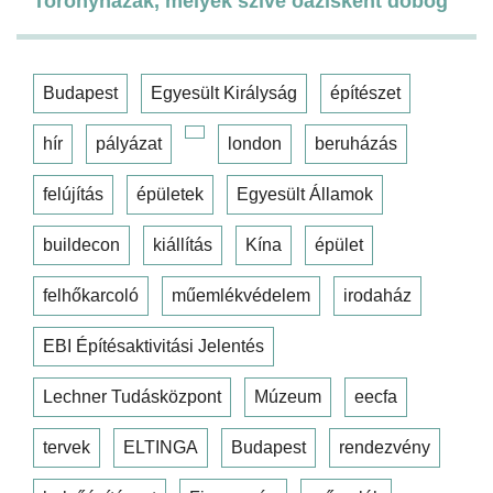
Toronyházak, melyek szíve oázisként dobog
Budapest
Egyesült Királyság
építészet
hír
pályázat
london
beruházás
felújítás
épületek
Egyesült Államok
buildecon
kiállítás
Kína
épület
felhőkarcoló
műemlékvédelem
irodaház
EBI Építésaktivitási Jelentés
Lechner Tudásközpont
Múzeum
eecfa
tervek
ELTINGA
Budapest
rendezvény