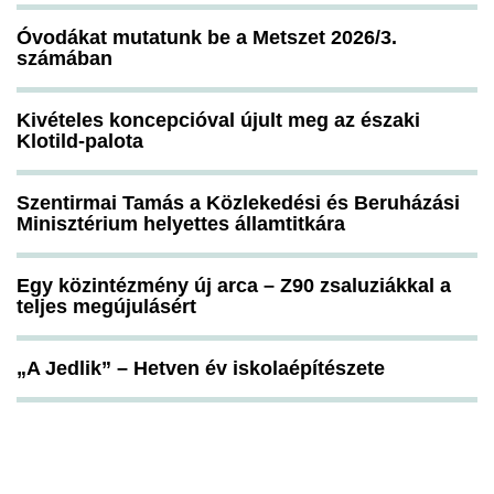
Óvodákat mutatunk be a Metszet 2026/3.
számában
Kivételes koncepcióval újult meg az északi
Klotild-palota
Szentirmai Tamás a Közlekedési és Beruházási
Minisztérium helyettes államtitkára
Egy közintézmény új arca – Z90 zsaluziákkal a
teljes megújulásért
„A Jedlik” – Hetven év iskolaépítészete