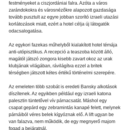
festményeket a ciszjordániai falra. Azóta a város
zarándokokra és városnézőkre alapozott gazdasága
tovább pusztult az egyre jobban szorító izraeli utazási
korlátozások miatt, ezért a hotel célja új látogatók
odacsalogatása.
Az egykori fazekas műhelyből kialakított hotel témája
anti-utópisztikus. A recepció a teaszoba között álló,
magától játszó zongora kisebb zavart okoz az urak
klubjának világában, rávilágítva ezzel a britek
térségben játszott kétes értékű történelmi szerepére.
Az emeleten több szobát is eredeti Bansky alkotások
díszítenek. Az egyikben például egy izraeli katona
palesztin tüntetővel vív párnacsatát. Máshol egy
csapat gepárd egy zebramintás kanapé felett, melynek
párnáiból véres belek kígyóznak elő. A lift ugyan be
van falazva, nem működik, de egy megnyerő majom
fogad a bejáratnál.