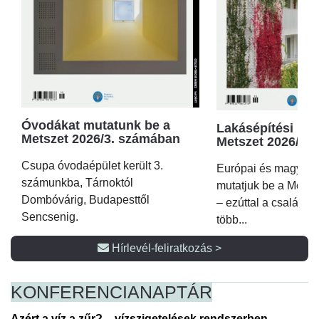
Óvodákat mutatunk be a
Lakásépítési kör
Metszet 2026/3. számában
Metszet 2026/2.
Csupa óvodaépület került 3.
Európai és magyar p
számunkba, Tárnoktól
mutatjuk be a Metsz
Dombóvárig, Budapesttől
– ezúttal a családi 
Sencsenig.
több...
Hírlevél-feliratkozás >
KONFERENCIA
NAPTÁR
Azért a víz a zűr? – vízszigetelések rendszerben