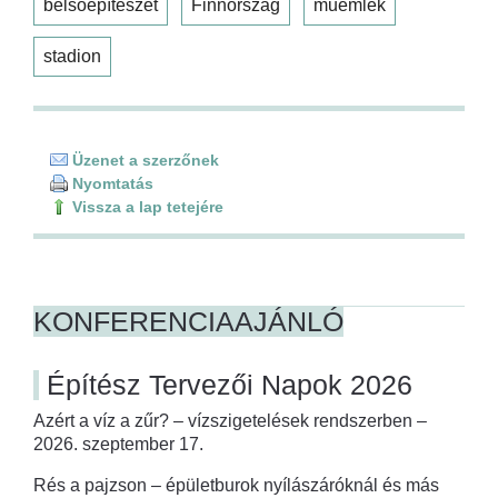
belsőépítészet
Finnország
műemlék
stadion
Üzenet a szerzőnek
Nyomtatás
Vissza a lap tetejére
KONFERENCIAAJÁNLÓ
Építész Tervezői Napok 2026
Azért a víz a zűr? – vízszigetelések rendszerben –
2026. szeptember 17.
Rés a pajzson – épületburok nyílászáróknál és más