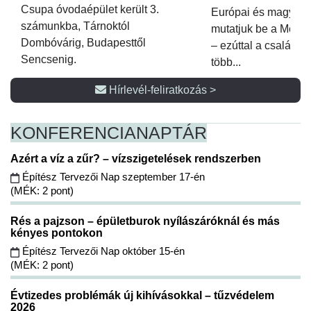
Csupa óvodaépület került 3.
Európai és magyar p
számunkba, Tárnoktól
mutatjuk be a Metsz
Dombóvárig, Budapesttől
– ezúttal a családi 
Sencsenig.
több...
Hírlevél-feliratkozás >
KONFERENCIA
NAPTÁR
Azért a víz a zűr? – vízszigetelések rendszerben
Építész Tervezői Nap szeptember 17-én
(MÉK: 2 pont)
Rés a pajzson – épületburok nyílászáróknál és más
kényes pontokon
Építész Tervezői Nap október 15-én
(MÉK: 2 pont)
Évtizedes problémák új kihívásokkal – tűzvédelem
2026