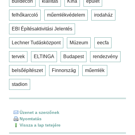
buildecon
kiállítás
Kína
épület
felhőkarcoló
műemlékvédelem
irodaház
EBI Építésaktivitási Jelentés
Lechner Tudásközpont
Múzeum
eecfa
tervek
ELTINGA
Budapest
rendezvény
belsőépítészet
Finnország
műemlék
stadion
Üzenet a szerzőnek
Nyomtatás
Vissza a lap tetejére