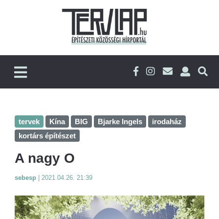
tervek
Kína
BIG
Bjarke Ingels
irodaház
kortárs építészet
A nagy O
sebesp
|
2021.04.26. 21:39