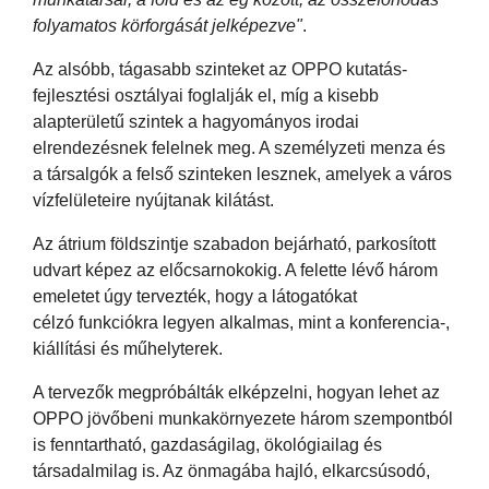
folyamatos körforgását jelképezve"
.
Az alsóbb, tágasabb szinteket az OPPO kutatás-
fejlesztési osztályai foglalják el, míg a kisebb
alapterületű szintek a hagyományos irodai
elrendezésnek felelnek meg. A személyzeti menza és
a társalgók a felső szinteken lesznek, amelyek a város
vízfelületeire nyújtanak kilátást.
Az átrium földszintje szabadon bejárható, parkosított
udvart képez az előcsarnokokig. A felette lévő három
emeletet úgy tervezték, hogy a látogatókat
célzó funkciókra legyen alkalmas, mint a konferencia-,
kiállítási és műhelyterek.
A tervezők megpróbálták elképzelni, hogyan lehet az
OPPO jövőbeni munkakörnyezete három szempontból
is fenntartható, gazdaságilag, ökológiailag és
társadalmilag is. Az önmagába hajló, elkarcsúsodó,