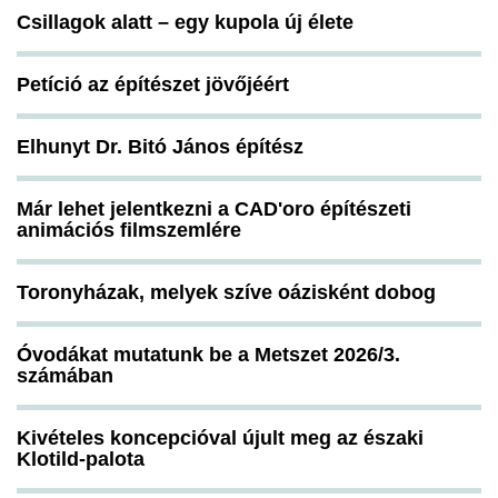
Csillagok alatt – egy kupola új élete
Petíció az építészet jövőjéért
Elhunyt Dr. Bitó János építész
Már lehet jelentkezni a CAD'oro építészeti
animációs filmszemlére
Toronyházak, melyek szíve oázisként dobog
Óvodákat mutatunk be a Metszet 2026/3.
számában
Kivételes koncepcióval újult meg az északi
Klotild-palota