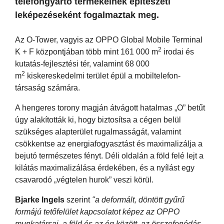
telefongyártó termékeinek építészeti
leképezéseként fogalmaztak meg.
Az O-Tower, vagyis az OPPO Global Mobile Terminal
2
K + F központjában több mint 161 000 m
irodai és
kutatás-fejlesztési tér, valamint 68 000
2
m
kiskereskedelmi terület épül a mobiltelefon-
társaság számára.
A hengeres torony magján átvágott hatalmas „O” betűt
úgy alakították ki, hogy biztosítsa a cégen belül
szükséges alapterület rugalmasságát, valamint
csökkentse az energiafogyasztást és maximalizálja a
bejutó természetes fényt. Déli oldalán a föld felé lejt a
kilátás maximalizálása érdekében, és a nyílást egy
csavarodó „végtelen hurok” veszi körül.
Bjarke Ingels
szerint
"a deformált, döntött gyűrű
formájú tetőfelület kapcsolatot képez az OPPO
munkatársai, a föld és az ég között, az összefonódás