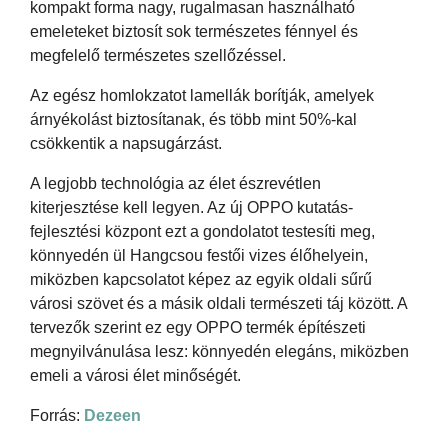
kompakt forma nagy, rugalmasan használható
emeleteket biztosít sok természetes fénnyel és
megfelelő természetes szellőzéssel.
Az egész homlokzatot lamellák borítják, amelyek
árnyékolást biztosítanak, és több mint 50%-kal
csökkentik a napsugárzást.
A legjobb technológia az élet észrevétlen
kiterjesztése kell legyen. Az új OPPO kutatás-
fejlesztési központ ezt a gondolatot testesíti meg,
könnyedén ül Hangcsou festői vizes élőhelyein,
miközben kapcsolatot képez az egyik oldali sűrű
városi szövet és a másik oldali természeti táj között. A
tervezők szerint ez egy OPPO termék építészeti
megnyilvánulása lesz: könnyedén elegáns, miközben
emeli a városi élet minőségét.
Forrás:
Dezeen