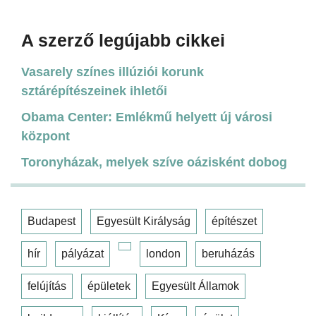
A szerző legújabb cikkei
Vasarely színes illúziói korunk
sztárépítészeinek ihletői
Obama Center: Emlékmű helyett új városi
központ
Toronyházak, melyek szíve oázisként dobog
Budapest
Egyesült Királyság
építészet
hír
pályázat
london
beruházás
felújítás
épületek
Egyesült Államok