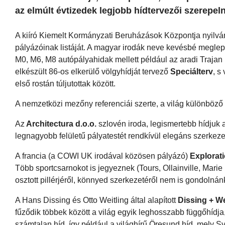
az elmúlt évtizedek legjobb hídtervezői szerepeln
A kiíró Kiemelt Kormányzati Beruházások Központja nyilván
pályázóinak listáját. A magyar irodák neve kevésbé meglep
M0, M6, M8 autópályahidak mellett például az aradi Trajan h
elkészült 86-os elkerülő völgyhídját tervező
Speciálterv
, s
első rostán túljutottak között.
A nemzetközi mezőny referenciái szerte, a világ különböző 
Az
Architectura d.o.o.
szlovén iroda, legismertebb hídjuk a
legnagyobb felületű pályatestét rendkívül elegáns szerkezet
A francia (a COWI UK irodával közösen pályázó)
Explorati
Több sportcsarnokot is jegyeznek (Tours, Ollainville, Mari
osztott pillérjéről, könnyed szerkezetéről nem is gondolná
A Hans Dissing és Otto Weitling által alapított
Dissing + We
fűződik többek között a világ egyik leghosszabb függőhídja
számtalan híd, így például a világhírű Öresund híd, mely S