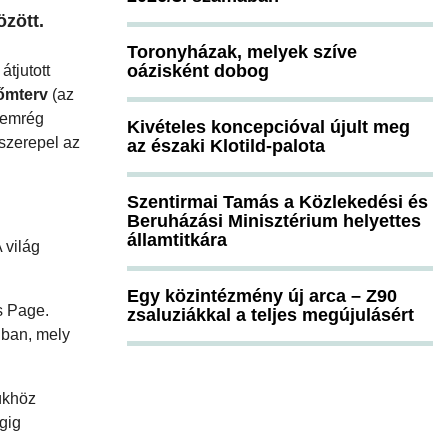
özött.
Toronyházak, melyek szíve
oázisként dobog
tjutott
őmterv
(az
nemrég
Kivételes koncepcióval újult meg
szerepel az
az északi Klotild-palota
Szentirmai Tamás a Közlekedési és
Beruházási Minisztérium helyettes
államtitkára
 világ
Egy közintézmény új arca – Z90
s Page.
zsaluziákkal a teljes megújulásért
nban, mely
ükhöz
gig