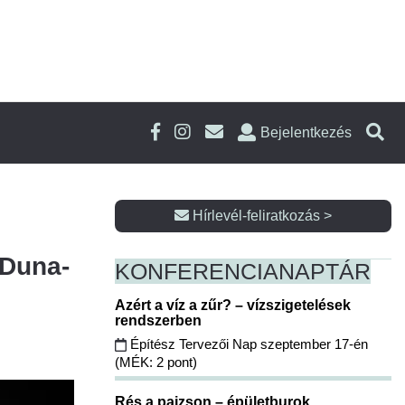
Bejelentkezés
Hírlevél-feliratkozás >
 Duna-
KONFERENCIA
NAPTÁR
Azért a víz a zűr? – vízszigetelések
rendszerben
Építész Tervezői Nap szeptember 17-én
(MÉK: 2 pont)
Rés a pajzson – épületburok