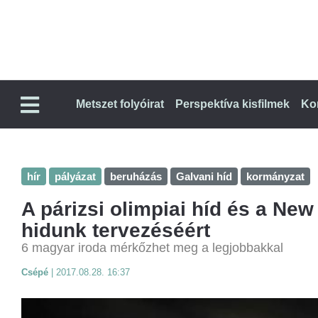
Metszet folyóirat
Perspektíva kisfilmek
Ko
hír
pályázat
beruházás
Galvani híd
kormányzat
A párizsi olimpiai híd és a New 
hidunk tervezéséért
6 magyar iroda mérkőzhet meg a legjobbakkal
Csépé
|
2017.08.28. 16:37