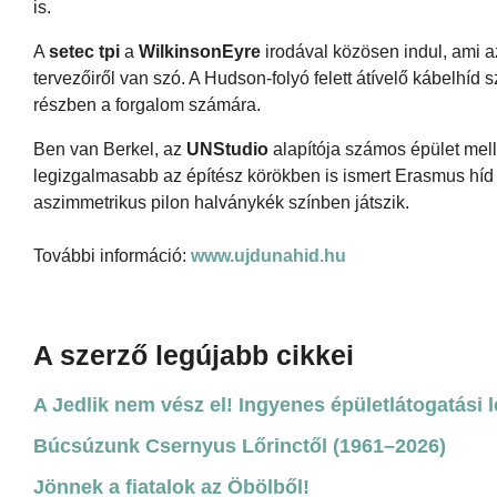
is.
A
setec tpi
a
WilkinsonEyre
irodával közösen indul, ami a
tervezőiről van szó. A Hudson-folyó felett átívelő kábelhíd
részben a forgalom számára.
Ben van Berkel, az
UNStudio
alapítója számos épület melle
legizgalmasabb az építész körökben is ismert Erasmus híd
aszimmetrikus pilon halványkék színben játszik.
További információ:
www.ujdunahid.hu
A szerző legújabb cikkei
A Jedlik nem vész el! Ingyenes épületlátogatási 
Búcsúzunk Csernyus Lőrinctől (1961–2026)
Jönnek a fiatalok az Öbölből!