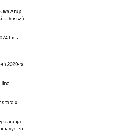
z
Ove Arup.
ját a hosszú
2024 hídra
óan 2020-ra
linzi
is tároló
ép darabja
gyományőrző