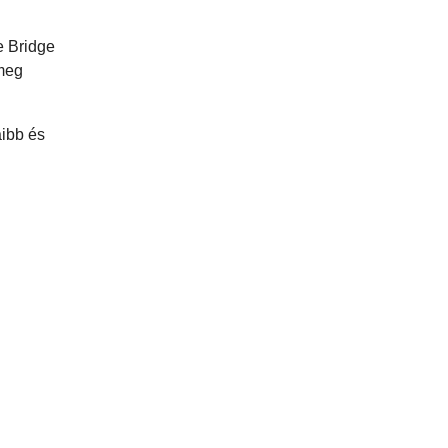
e Bridge
 meg
aibb és