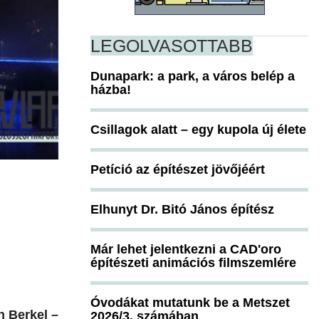
LEGOLVASOTTABB
Dunapark: a park, a város belép a
házba!
Csillagok alatt – egy kupola új élete
Petíció az építészet jövőjéért
Elhunyt Dr. Bitó János építész
Már lehet jelentkezni a CAD'oro
építészeti animációs filmszemlére
Óvodákat mutatunk be a Metszet
n Berkel –
2026/3. számában