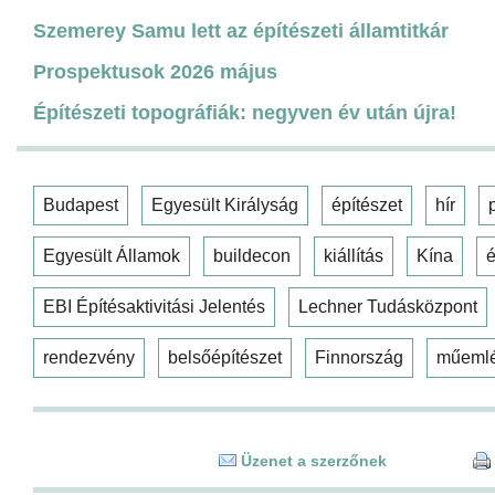
Szemerey Samu lett az építészeti államtitkár
Prospektusok 2026 május
Építészeti topográfiák: negyven év után újra!
Budapest
Egyesült Királyság
építészet
hír
Egyesült Államok
buildecon
kiállítás
Kína
é
EBI Építésaktivitási Jelentés
Lechner Tudásközpont
rendezvény
belsőépítészet
Finnország
műeml
Üzenet a szerzőnek