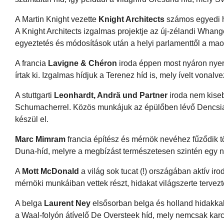
A Martin Knight vezette
Knight Architects
számos egyedi hi
A Knight Architects izgalmas projektje az új-zélandi Whang
egyeztetés és módosítások után a helyi parlamenttől a maor
A francia
Lavigne & Chéron
iroda éppen most nyáron nyert
írtak ki. Izgalmas hídjuk a Terenez híd is, mely ívelt vonal
A stuttgarti
Leonhardt, Andrä und Partner
iroda nem kisebb
Schumacherrel. Közös munkájuk az épülőben lévő Dencsian
készül el.
Marc Mimram
francia építész és mérnök nevéhez fűződik tö
Duna-híd, melyre a megbízást természetesen szintén egy n
A
Mott McDonald
a világ sok tucat (!) országában aktív i
mérnöki munkáiban vettek részt, hidakat világszerte tervez
A belga
Laurent Ney
elsősorban belga és holland hidakkal
a Waal-folyón átívelő De Oversteek híd, mely nemcsak ka