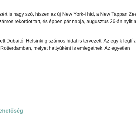
zért is nagy szó, hiszen az új New York-i híd, a New Tappan Ze
 számos rekordot tart, és éppen pár napja, augusztus 26-án nyílt
tt Dubaitól Helsinkiig számos hidat is tervezett. Az egyik leglír
 Rotterdamban, melyet hattyúként is emlegetnek. Az egyetlen
lehetőség