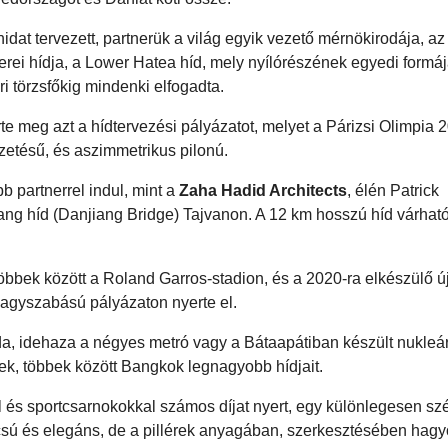
dat tervezett, partnerük a világ egyik vezető mérnökirodája, a
erei hídja, a Lower Hatea híd, mely nyílórészének egyedi formá
i törzsfőkig mindenki elfogadta.
e meg azt a hídtervezési pályázatot, melyet a Párizsi Olimpia 
vezetésű, és aszimmetrikus pilonú.
 partnerrel indul, mint a
Zaha Hadid Architects
, élén Patrick
g híd (Danjiang Bridge) Tajvanon. A 12 km hosszú híd várhat
bbek között a Roland Garros-stadion, és a 2020-ra elkészülő új 
agyszabású pályázaton nyerte el.
roda, idehaza a négyes metró vagy a Bátaapátiban készült nukleár
tek, többek között Bangkok legnagyobb hídjait.
 és sportcsarnokokkal számos díjat nyert, egy különlegesen sz
rcsú és elegáns, de a pillérek anyagában, szerkesztésében ha