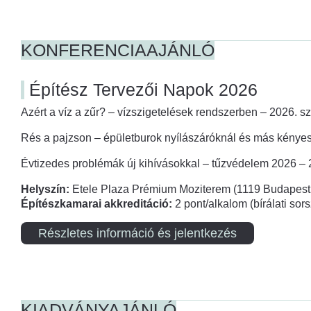
KONFERENCIAAJÁNLÓ
Építész Tervezői Napok 2026
Azért a víz a zűr? – vízszigetelések rendszerben – 2026. s
Rés a pajzson – épületburok nyílászáróknál és más kényes
Évtizedes problémák új kihívásokkal – tűzvédelem 2026 –
Helyszín:
Etele Plaza Prémium Moziterem (1119 Budapest,
Építészkamarai akkreditáció:
2 pont/alkalom (bírálati so
Részletes információ és jelentkezés
KIADVÁNYAJÁNLÓ