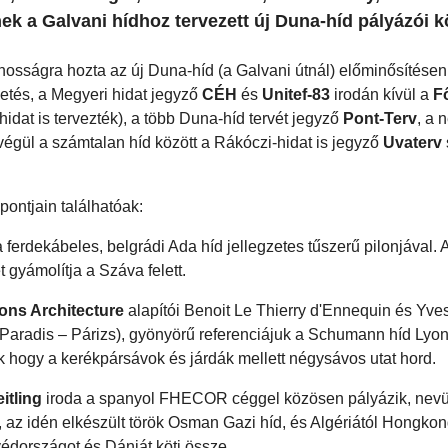
ek a Galvani hídhoz tervezett új Duna-híd pályázói k
osságra hozta az új Duna-híd (a Galvani útnál) előminősítésen á
etés, a Megyeri hidat jegyző
CÉH
és
Unitef-83
irodán kívül a
F
idat is tervezték), a több Duna-híd tervét jegyző
Pont-Terv
, a 
 végül a számtalan híd között a Rákóczi-hidat is jegyző
Uvaterv
pontjain találhatóak:
 ferdekábeles, belgrádi Ada híd jellegzetes tűszerű pilonjával. A
 gyámolítja a Száva felett.
ons Architecture
alapítói Benoit Le Thierry d'Ennequin és Yve
e Paradis
–
Párizs), gyönyörű referenciájuk a Schumann híd Lyo
nk hogy a kerékpársávok és járdák mellett négysávos utat hord.
itling
iroda a spanyol FHECOR céggel közösen pályázik, nev
, az idén elkészült török Osman Gazi híd, és Algériától Hongkon
védországot és Dániát köti össze.