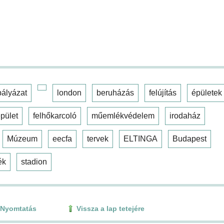
pályázat
london
beruházás
felújítás
épületek
pület
felhőkarcoló
műemlékvédelem
irodaház
Múzeum
eecfa
tervek
ELTINGA
Budapest
ék
stadion
Nyomtatás
Vissza a lap tetejére