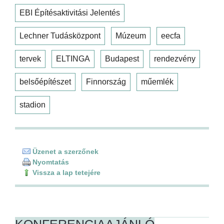
EBI Építésaktivitási Jelentés
Lechner Tudásközpont
Múzeum
eecfa
tervek
ELTINGA
Budapest
rendezvény
belsőépítészet
Finnország
műemlék
stadion
Üzenet a szerzőnek
Nyomtatás
Vissza a lap tetejére
KONFERENCIAAJÁNLÓ