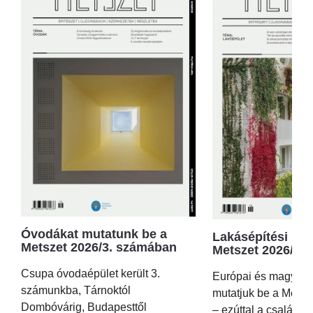
Óvodákat mutatunk be a
Lakásépítési kör
Metszet 2026/3. számában
Metszet 2026/2.
Csupa óvodaépület került 3.
Európai és magyar p
számunkba, Tárnoktól
mutatjuk be a Metsz
Dombóvárig, Budapesttől
– ezúttal a családi 