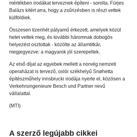
mértékben irodákat terveznek építeni - sorolta. Fürjes
Balázs kitért arra, hogy a zsűrizésben is részt vettek
külföldiek.
Összesen tizenhét pályamű érkezett, amelyek közül
hetet vettek meg, és további háromnak dobogós
helyezést osztottak - közölte az államtitkár,
megjegyezve: a magyarok jól szerepeltek.
Az első díjat az egyebek mellett a norvég nemzeti
operaházat is tervező, oslói székhelyű Snøhetta
építészműhely innsbrucki irodája nyerte el, közösen a
Verkehrsingenieure Besch und Partner nevű
vállalattal.
(MTI)
A szerző legújabb cikkei