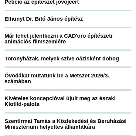
Petíció az építészet jövőjéért
Elhunyt Dr. Bitó János építész
Már lehet jelentkezni a CAD'oro építészeti
animációs filmszemlére
Toronyházak, melyek szíve oázisként dobog
Óvodákat mutatunk be a Metszet 2026/3.
számában
Kivételes koncepcióval újult meg az északi
Klotild-palota
Szentirmai Tamás a Közlekedési és Beruházási
Minisztérium helyettes államtitkára