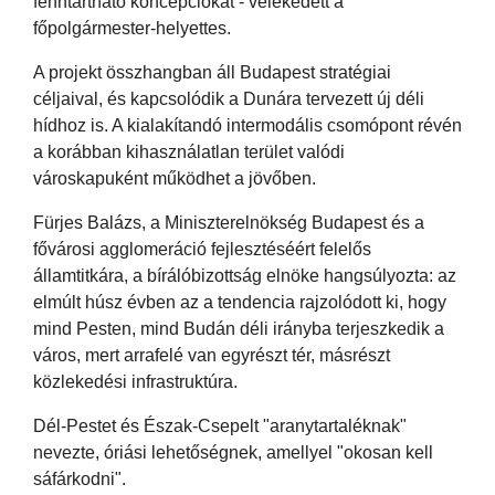
fenntartható koncepciókat - vélekedett a
főpolgármester-helyettes.
A projekt összhangban áll Budapest stratégiai
céljaival, és kapcsolódik a Dunára tervezett új déli
hídhoz is. A kialakítandó intermodális csomópont révén
a korábban kihasználatlan terület valódi
városkapuként működhet a jövőben.
Fürjes Balázs, a Miniszterelnökség Budapest és a
fővárosi agglomeráció fejlesztéséért felelős
államtitkára, a bírálóbizottság elnöke hangsúlyozta: az
elmúlt húsz évben az a tendencia rajzolódott ki, hogy
mind Pesten, mind Budán déli irányba terjeszkedik a
város, mert arrafelé van egyrészt tér, másrészt
közlekedési infrastruktúra.
Dél-Pestet és Észak-Csepelt "aranytartaléknak"
nevezte, óriási lehetőségnek, amellyel "okosan kell
sáfárkodni".