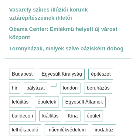
Vasarely színes illúziói korunk
sztárépítészeinek ihletői
Obama Center: Emlékmű helyett új városi
központ
Toronyházak, melyek szíve oázisként dobog
Budapest
Egyesült Királyság
építészet
hír
pályázat
london
beruházás
felújítás
épületek
Egyesült Államok
buildecon
kiállítás
Kína
épület
felhőkarcoló
műemlékvédelem
irodaház