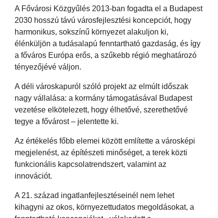
A Fővárosi Közgyűlés 2013-ban fogadta el a Budapest
2030 hosszú távú városfejlesztési koncepciót, hogy
harmonikus, sokszínű környezet alakuljon ki,
élénküljön a tudásalapú fenntartható gazdaság, és így
a főváros Európa erős, a szűkebb régió meghatározó
tényezőjévé váljon.
A déli városkapuról szóló projekt az elmúlt időszak
nagy vállalása: a kormány támogatásával Budapest
vezetése elkötelezett, hogy élhetővé, szerethetővé
tegye a fővárost – jelentette ki.
Az értékelés főbb elemei között említette a városképi
megjelenést, az építészeti minőséget, a terek közti
funkcionális kapcsolatrendszert, valamint az
innovációt.
A 21. század ingatlanfejlesztéseinél nem lehet
kihagyni az okos, környezettudatos megoldásokat, a