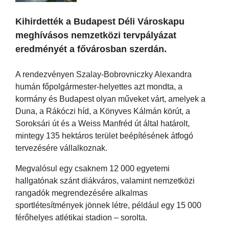
Kihirdették a Budapest Déli Városkapu
meghívásos nemzetközi tervpályázat
eredményét a fővárosban szerdán.
A rendezvényen Szalay-Bobrovniczky Alexandra
humán főpolgármester-helyettes azt mondta, a
kormány és Budapest olyan műveket várt, amelyek a
Duna, a Rákóczi híd, a Könyves Kálmán körút, a
Soroksári út és a Weiss Manfréd út által határolt,
mintegy 135 hektáros terület beépítésének átfogó
tervezésére vállalkoznak.
Megvalósul egy csaknem 12 000 egyetemi
hallgatónak szánt diákváros, valamint nemzetközi
rangadók megrendezésére alkalmas
sportlétesítmények jönnek létre, például egy 15 000
férőhelyes atlétikai stadion – sorolta.