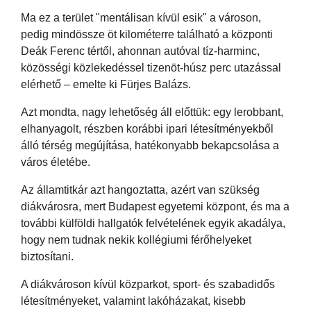
Ma ez a terület "mentálisan kívül esik" a városon,
pedig mindössze öt kilométerre található a központi
Deák Ferenc tértől, ahonnan autóval tíz-harminc,
közösségi közlekedéssel tizenöt-húsz perc utazással
elérhető – emelte ki Fürjes Balázs.
Azt mondta, nagy lehetőség áll előttük: egy lerobbant,
elhanyagolt, részben korábbi ipari létesítményekből
álló térség megújítása, hatékonyabb bekapcsolása a
város életébe.
Az államtitkár azt hangoztatta, azért van szükség
diákvárosra, mert Budapest egyetemi központ, és ma a
további külföldi hallgatók felvételének egyik akadálya,
hogy nem tudnak nekik kollégiumi férőhelyeket
biztosítani.
A diákvároson kívül közparkot, sport- és szabadidős
létesítményeket, valamint lakóházakat, kisebb