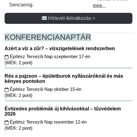
Sencsenig.
több...
Hírlevél-feliratkozás >
KONFERENCIA
NAPTÁR
Azért a víz a zűr? – vízszigetelések rendszerben
Építész Tervezői Nap szeptember 17-én
(MÉK: 2 pont)
Rés a pajzson – épületburok nyílászáróknál és más
kényes pontokon
Építész Tervezői Nap október 15-én
(MÉK: 2 pont)
Évtizedes problémák új kihívásokkal – tűzvédelem
2026
Építész Tervezői Nap november 12-én
(MÉK: 2 pont)