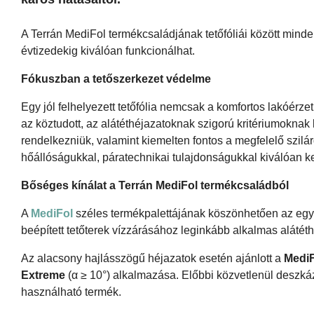
A Terrán MediFol termékcsaládjának tetőfóliái között mind
évtizedekig kiválóan funkcionálhat.
Fókuszban a tetőszerkezet védelme
Egy jól felhelyezett tetőfólia nemcsak a komfortos lakóérz
az köztudott, az alátéthéjazatoknak szigorú kritériumoknak
rendelkezniük, valamint kiemelten fontos a megfelelő szilá
hőállóságukkal, páratechnikai tulajdonságukkal kiválóan k
Bőséges kínálat a Terrán MediFol termékcsaládból
A
MediFol
széles termékpalettájának köszönhetően az egye
beépített tetőterek vízzárásához leginkább alkalmas alátéth
Az alacsony hajlásszögű héjazatok esetén ajánlott a
MediF
Extreme
(α ≥ 10°) alkalmazása. Előbbi közvetlenül deszkáza
használható termék.