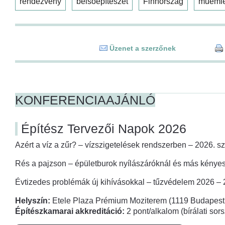
rendezvény
belsőépítészet
Finnország
műeml
Üzenet a szerzőnek
KONFERENCIAAJÁNLÓ
Építész Tervezői Napok 2026
Azért a víz a zűr? – vízszigetelések rendszerben – 2026. s
Rés a pajzson – épületburok nyílászáróknál és más kényes
Évtizedes problémák új kihívásokkal – tűzvédelem 2026 –
Helyszín:
Etele Plaza Prémium Moziterem (1119 Budapest,
Építészkamarai akkreditáció:
2 pont/alkalom (bírálati so