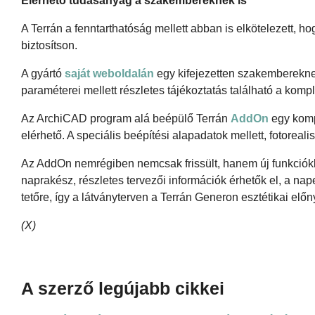
Elérhető tudásanyag a szakembereknek is
A Terrán a fenntarthatóság mellett abban is elkötelezett,
biztosítson.
A gyártó
saját weboldalán
egy kifejezetten szakembereknek 
paraméterei mellett részletes tájékoztatás található a kompl
Az ArchiCAD program alá beépülő Terrán
AddOn
egy komp
elérhető. A speciális beépítési alapadatok mellett, fotoreali
Az AddOn nemrégiben nemcsak frissült, hanem új funkciókk
naprakész, részletes tervezői információk érhetők el, a nap
tetőre, így a látványterven a Terrán Generon esztétikai elő
(X)
A szerző legújabb cikkei