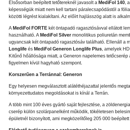
Elsősorban beépített tetőtereknél javasolt a
MediFol 140
, 
képességük miatt nem kell tartani páralecsapódástól a fólia
közötti légrést kialakítani. Az előírt hajlásszög alatt is alka
A
MediFol FORTE
két öntapadó ragasztósávval ellátott le
használható. A
MediFol Silver
monolitikus poliuretán membr
ugyancsak két öntapadó ragasztósáv található. Ellenáll a
Longlife
és
MediFol Generon Longlife Plus
, amelyek HDP
Kitűnő hőállósága miatt, a Generon napelemes tetőcserép a
figyelmen kívül hagyható szempont.
Korszerűen a Terránnal: Generon
Egy helyesen megválasztott alátéthéjazattal jelentős megt
környezettudatos megoldásokat is kínál a Terrán.
A több mint 100 éves gyártó saját fejlesztése, a zöldenerg
cserép külön szolárpanelként működik, tökéletesen belesim
épületnél bizonyított, ami megközelítőleg 205 000 beépített 