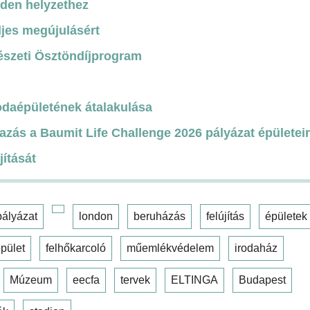
nden helyzethez
ljes megújulásért
észeti Ösztöndíjprogram
odaépületének átalakulása
azás a Baumit Life Challenge 2026 pályázat épületei
jítását
pályázat
london
beruházás
felújítás
épületek
pület
felhőkarcoló
műemlékvédelem
irodaház
Múzeum
eecfa
tervek
ELTINGA
Budapest