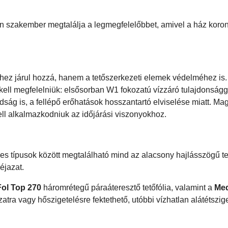
en szakember megtalálja a legmegfelelőbbet, amivel a ház koro
ethez járul hozzá, hanem a tetőszerkezeti elemek védelméhez is
 kell megfelelniük: elsősorban W1 fokozatú vízzáró tulajdonságga
rdság is, a fellépő erőhatások hosszantartó elviselése miatt. Ma
ell alkalmazkodniuk az időjárási viszonyokhoz.
s típusok között megtalálható mind az alacsony hajlásszögű te
éjazat.
ol Top 270
háromrétegű páraáteresztő tetőfólia, valamint a
Med
tra vagy hőszigetelésre fektethető, utóbbi vízhatlan alátétszig