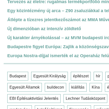
Tervezés az életre: rugalmas termékportfólió mi
Egy közintézmény új arca – Z90 zsaluziákkal a te
Átlépte a tízezres jelentkezőszámot az MMA Műv
Új dimenzióban az intenzív zöldtető
Új karakter árnyékolással – az MVM budapesti ir
Budapestre figyel Európa: Zajlik a közönségszav
Europa Nostra-díjjal ismerték el az Operaház felú
Budapest
Egyesült Királyság
építészet
hír
Egyesült Államok
buildecon
kiállítás
Kína
é
EBI Építésaktivitási Jelentés
Lechner Tudásközpont