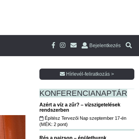
Bejelentkezés
Hírlevél-feliratkozás >
KONFERENCIA
NAPTÁR
Azért a víz a zűr? – vízszigetelések
rendszerben
Építész Tervezői Nap szeptember 17-én
(MÉK: 2 pont)
Rés a pajzson – épületburok