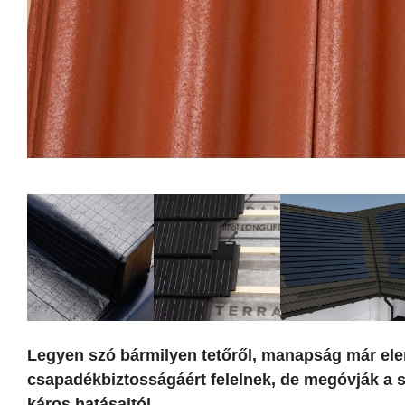
Legyen szó bármilyen tetőről, manapság már elen
csapadékbiztosságáért felelnek, de megóvják a sz
káros hatásaitól.