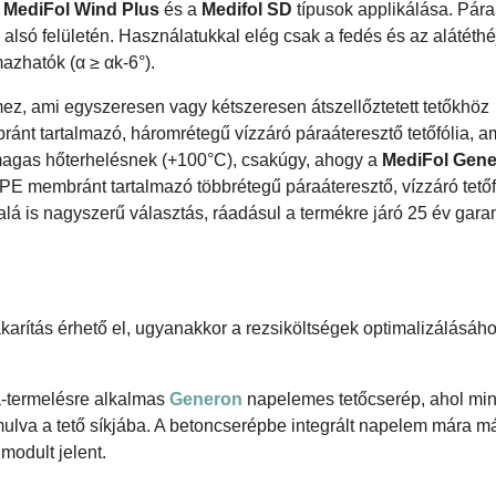
a
MediFol Wind Plus
és a
Medifol SD
típusok applikálása. Pára
 alsó felületén. Használatukkal elég csak a fedés és az alátéthé
lmazhatók (α ≥ αk-6°).
mez, ami egyszeresen vagy kétszeresen átszellőztetett tetőkhöz
ánt tartalmazó, háromrétegű vízzáró páraáteresztő tetőfólia, 
 magas hőterhelésnek (+100°C), csakúgy, ahogy a
MediFol Gen
E membránt tartalmazó többrétegű páraáteresztő, vízzáró tetőf
lá is nagyszerű választás, ráadásul a termékre járó 25 év gar
akarítás érhető el, ugyanakkor a rezsiköltségek optimalizálásáh
ia-termelésre alkalmas
Generon
napelemes tetőcserép, ahol mi
ulva a tető síkjába. A betoncserépbe integrált napelem mára m
modult jelent.