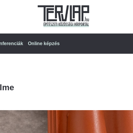
nferenciák
Online képzés
elme