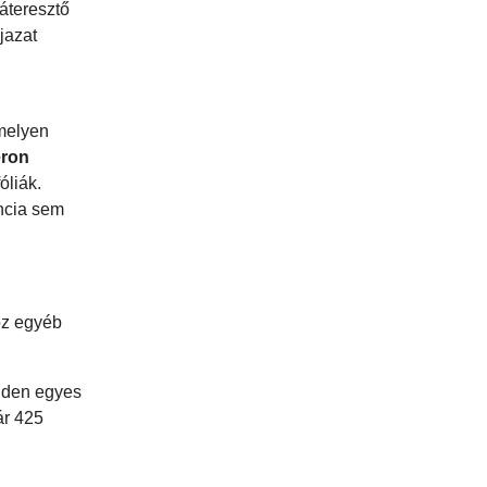
áteresztő
jazat
amelyen
eron
óliák.
ancia sem
oz egyéb
nden egyes
ár 425