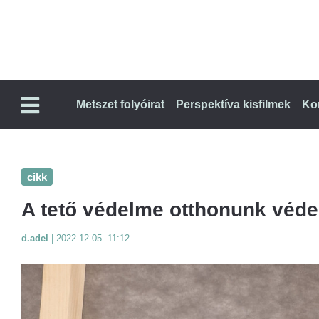
Metszet folyóirat
Perspektíva kisfilmek
Ko
cikk
A tető védelme otthonunk véd
d.adel
|
2022.12.05. 11:12