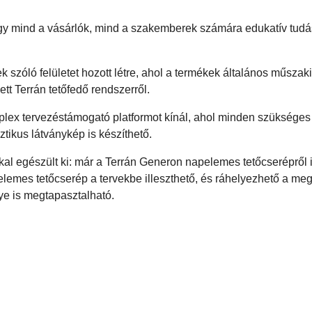
 hogy mind a vásárlók, mind a szakemberek számára edukatív tud
szóló felületet hozott létre, ahol a termékek általános műszaki
ett Terrán tetőfedő rendszerről.
lex tervezéstámogató platformot kínál, ahol minden szükséges
sztikus látványkép is készíthető.
al egészült ki: már a Terrán Generon napelemes tetőcserépről 
elemes tetőcserép a tervekbe illeszthető, és ráhelyezhető a meg
nye is megtapasztalható.