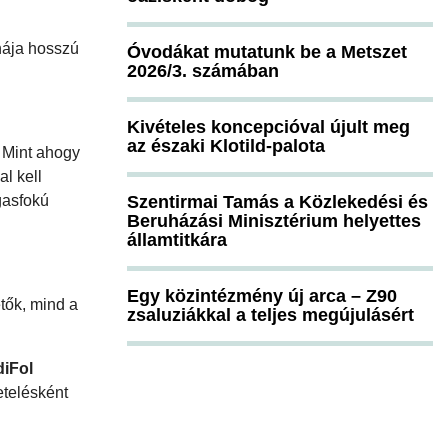
nája hosszú
Óvodákat mutatunk be a Metszet
2026/3. számában
Kivételes koncepcióval újult meg
az északi Klotild-palota
. Mint ahogy
l kell
gasfokú
Szentirmai Tamás a Közlekedési és
Beruházási Minisztérium helyettes
államtitkára
Egy közintézmény új arca – Z90
tők, mind a
zsaluziákkal a teljes megújulásért
iFol
etelésként