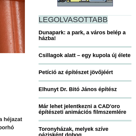
LEGOLVASOTTABB
Dunapark: a park, a város belép a
házba!
Csillagok alatt – egy kupola új élete
Petíció az építészet jövőjéért
Elhunyt Dr. Bitó János építész
Már lehet jelentkezni a CAD'oro
építészeti animációs filmszemlére
a héjazat
 porhó
Toronyházak, melyek szíve
oázisként dobog