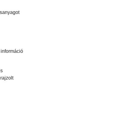
ásanyagot
 információ
is
rajzolt