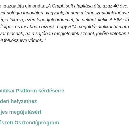
ág igazgatója elmondta:
„A Graphisoft alapítása óta, azaz 40 éve,
chnológia innovátora vagyunk, hanem a felhasználóink igényei
séget tükrözi, ezért fogadjuk örömmel, ha nekünk ítélik. A BIM elő
építőipar, és mi abban bízunk, hogy BIM megoldásainkkal hamar
gyar piacnak, ha a sajtóban megjelentek szerint, jövőre valóban 
t felkészülve várunk. ”
itikai Platform kérdéseire
nden helyzethez
ljes megújulásért
észeti Ösztöndíjprogram