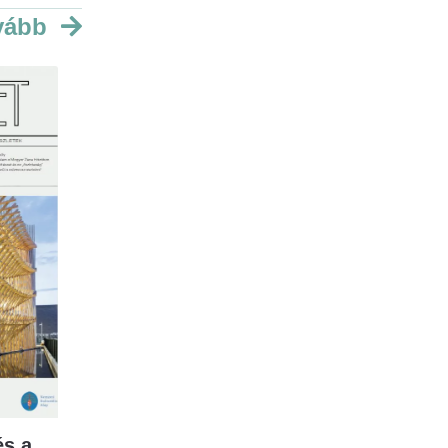
vább
s a