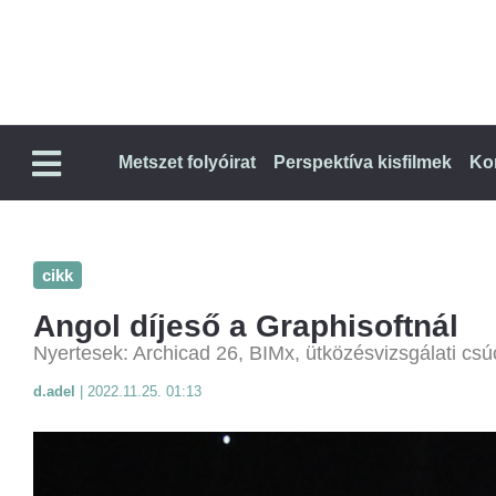
Metszet folyóirat
Perspektíva kisfilmek
Ko
cikk
Angol díjeső a Graphisoftnál
Nyertesek: Archicad 26, BIMx, ütközésvizsgálati csúc
d.adel
|
2022.11.25. 01:13