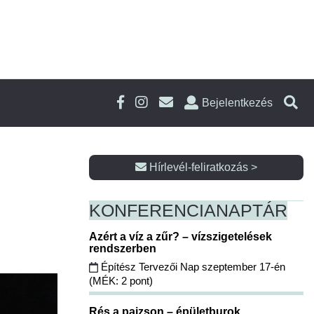
Bejelentkezés
Hírlevél-feliratkozás >
KONFERENCIA
NAPTÁR
Azért a víz a zűr? – vízszigetelések
rendszerben
Építész Tervezői Nap szeptember 17-én
(MÉK: 2 pont)
Rés a pajzson – épületburok