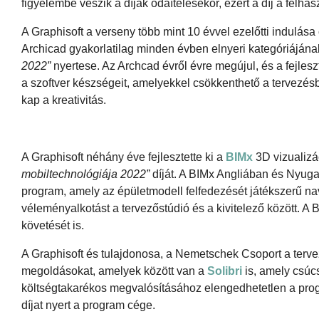
figyelembe veszik a díjak odaítélésekor, ezért a díj a felhas
A Graphisoft a verseny több mint 10 évvel ezelőtti indulás
Archicad gyakorlatilag minden évben elnyeri kategóriájána
2022”
nyertese. Az Archcad évről évre megújul, és a fejle
a szoftver készségeit, amelyekkel csökkenthető a tervezésbe
kap a kreativitás.
A Graphisoft néhány éve fejlesztette ki a
BIMx
3D vizualizá
mobiltechnológiája 2022”
díját. A BIMx Angliában és Nyug
program, amely az épületmodell felfedezését játékszerű na
véleményalkotást a tervezőstúdió és a kivitelező között. A
követését is.
A Graphisoft és tulajdonosa, a Nemetschek Csoport a terve
megoldásokat, amelyek között van a
Solibri
is, amely csúc
költségtakarékos megvalósításához elengedhetetlen a prog
díjat nyert a program cége.