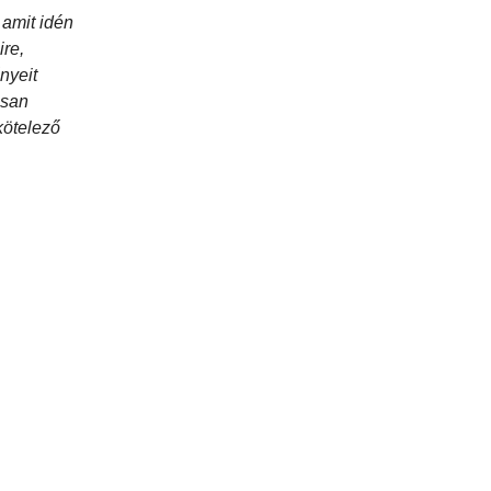
 amit idén
re,
nyeit
osan
kötelező