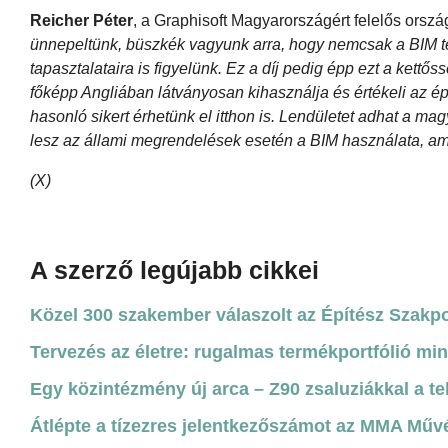
Reicher Péter
, a Graphisoft Magyarországért felelős orsz
ünnepeltünk, büszkék vagyunk arra, hogy nemcsak a BIM te
tapasztalataira is figyelünk. Ez a díj pedig épp ezt a kettős
főképp Angliában látványosan kihasználja és értékeli az 
hasonló sikert érhetünk el itthon is. Lendületet adhat a ma
lesz az állami megrendelések esetén a BIM használata, ami
(X)
A szerző legújabb cikkei
Közel 300 szakember válaszolt az Építész Szakpol
Tervezés az életre: rugalmas termékportfólió mi
Egy közintézmény új arca – Z90 zsaluziákkal a te
Átlépte a tízezres jelentkezőszámot az MMA Műv