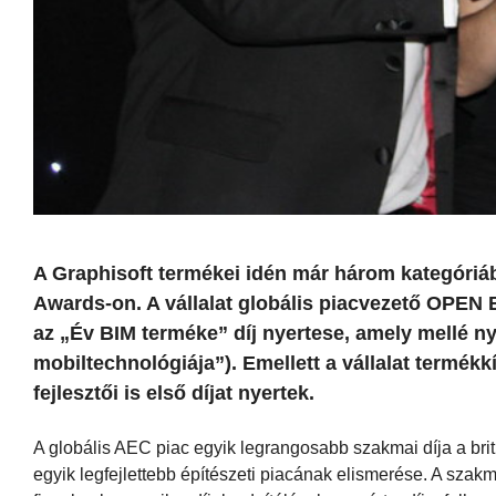
A Graphisoft termékei idén már három kategóriá
Awards-on. A vállalat globális piacvezető OPEN 
az „Év BIM terméke” díj nyertese, amely mellé ny
mobiltechnológiája”). Emellett a vállalat termékk
fejlesztői is első díjat nyertek.
A globális AEC piac egyik legrangosabb szakmai díja a bri
egyik legfejlettebb építészeti piacának elismerése. A szak