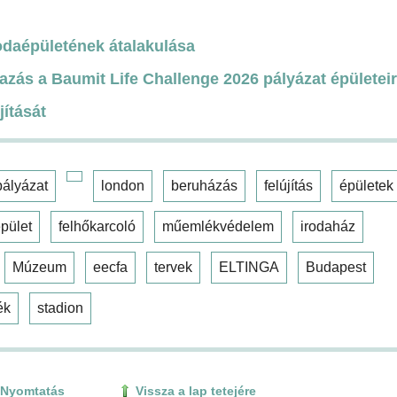
odaépületének átalakulása
azás a Baumit Life Challenge 2026 pályázat épületei
jítását
pályázat
london
beruházás
felújítás
épületek
pület
felhőkarcoló
műemlékvédelem
irodaház
Múzeum
eecfa
tervek
ELTINGA
Budapest
ék
stadion
Nyomtatás
Vissza a lap tetejére