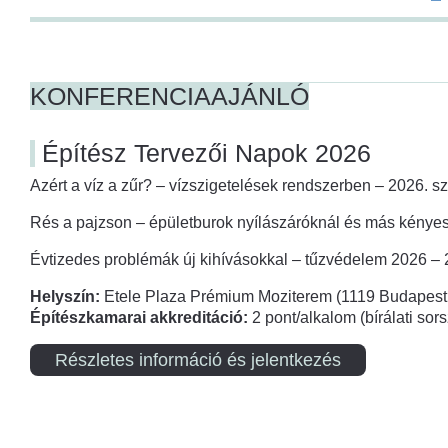
KONFERENCIAAJÁNLÓ
Építész Tervezői Napok 2026
Azért a víz a zűr? – vízszigetelések rendszerben – 2026. s
Rés a pajzson – épületburok nyílászáróknál és más kényes
Évtizedes problémák új kihívásokkal – tűzvédelem 2026 –
Helyszín:
Etele Plaza Prémium Moziterem (1119 Budapest,
Építészkamarai akkreditáció:
2 pont/alkalom (bírálati so
Részletes információ és jelentkezés