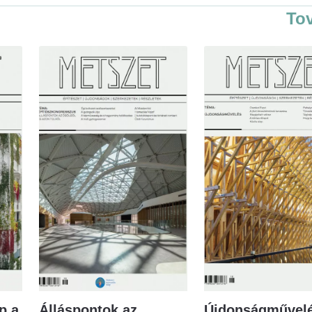
To
p a
Álláspontok az
Újdonságművelé