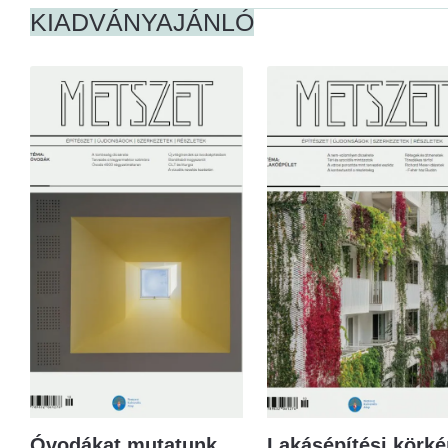
KIADVÁNYAJÁNLÓ
Óvodákat mutatunk
Lakásépítési körké