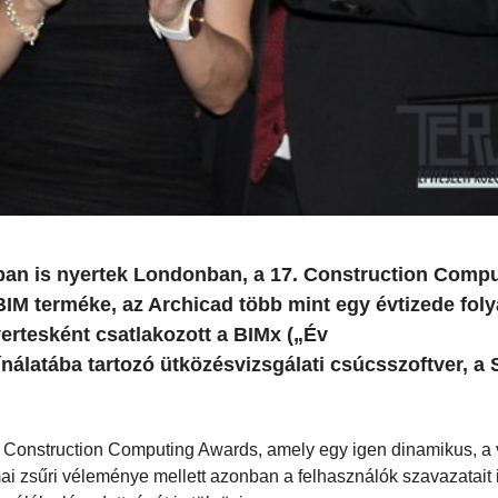
ban is nyertek Londonban, a 17. Construction Comp
BIM terméke, az Archicad több mint egy évtizede fo
ertesként csatlakozott a BIMx („Év
ínálatába tartozó ütközésvizsgálati csúcsszoftver, a S
t Construction Computing Awards, amely egy igen dinamikus, a 
mai zsűri véleménye mellett azonban a felhasználók szavazatait 