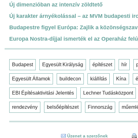
Új dimenzióban az intenzív zöldtető
Új karakter árnyékolással – az MVM budapesti ir
Budapestre figyel Európa: Zajlik a közönségszav
Europa Nostra-díjjal ismerték el az Operaház felú
Budapest
Egyesült Királyság
építészet
hír
Egyesült Államok
buildecon
kiállítás
Kína
é
EBI Építésaktivitási Jelentés
Lechner Tudásközpont
rendezvény
belsőépítészet
Finnország
műeml
Üzenet a szerzőnek