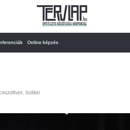
nferenciák
Online képzés
sszoftver, Solibri