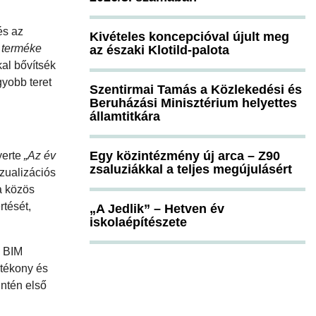
és az
Kivételes koncepcióval újult meg
 terméke
az északi Klotild-palota
al bővítsék
gyobb teret
Szentirmai Tamás a Közlekedési és
Beruházási Minisztérium helyettes
államtitkára
Egy közintézmény új arca – Z90
yerte
„Az év
zsaluziákkal a teljes megújulásért
zualizációs
a közös
rtését,
„A Jedlik” – Hetven év
iskolaépítészete
N BIM
atékony és
ntén első