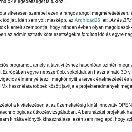
ználók elégedettségét is tükrözi.
a óta sikeresen szerepel ezen a rangos angol megmérettetésen, 
k fődíját. Idén sem volt másképp, az
Archicad26
lett
„Az év BIM
sztők kiemelt szempontja, hogy minden évben olyan megoldásokk
n az adminisztratív kötelezettségekre fordított idő és egyre na
ciós programot, amely a tavalyi évhez hasonlóan szintén megn
at Európában egyre népszerűbb, sokoldalúan használható 3D vi
vigációs élménnyé teszi, megkönnyíti a tervek értelmezését és 
 BIMx használata többek között javítja a projekteredmények megé
zéstől a kivitelezésen át az üzemeltetésig kínál innovatív OPE
stechnológia az ütközésvizsgálatban. A beruházási projektek h
ram kínálta előnyök kihasználása, ezért sem meglepő, hogy szi