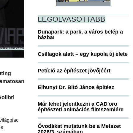
LEGOLVASOTTABB
Dunapark: a park, a város belép a
házba!
Csillagok alatt – egy kupola új élete
Petíció az építészet jövőjéért
uting
lyamatosan
Elhunyt Dr. Bitó János építész
olibri
Már lehet jelentkezni a CAD'oro
építészeti animációs filmszemlére
világpiac
Óvodákat mutatunk be a Metszet
is
2026/3. számában