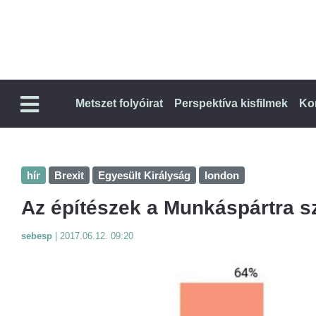
Metszet folyóirat
Perspektíva kisfilmek
Ko
hír
Brexit
Egyesült Királyság
london
Az építészek a Munkáspártra s
sebesp
|
2017.06.12. 09:20