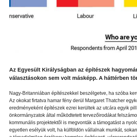
Az Egyesült Királyságban az építészek hagyomán
választásokon sem volt másképp. A háttérben tört
Nagy-Britanniában építészekkel beszélgetve, ha szóba kerül 
Az okokat firtatva hamar fény derül Margaret Thatcher egy
eredményeként építészek ezrei kerültek az utcára egyik pill
önkormányzatok által működtetett tervezőirodákat felszámol
kommunális projektektől is megvonták a támogatást a nyol
egyetlen esélyük volt, ha külföldön vállalnak munkát, soka