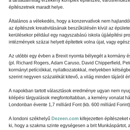
a társadalmilag érzékeny komplex építészeti, városrendezé
építészetnek maradt helye.
Általános a vélekedés, hogy a konzervatívok nem hajlandók 
az építészek kreativitásának beszűkülésén kívül az épületek
kerülésekor például egy nagyszabású iskola újjáépítési prog
intézmények százai helyett építettek volna újat, vagy egész
Az utóbbi egy évben a Brexit nyomta bélyegét a kormány és 
(pl. Richard Rogers, Adam Caruso, David Chipperfield, P
kormányt petíciókkal, nyilatkozatokkal, melyekben kétségb
szerint negyven százalékát kitevő, a világ minden tájáról é
A napokban tartott választások eredménye ugyan nem nyug
kilépési tárgyalások megfontoltabban, a kemény vonalat há
Londonban évente 1,7 milliárd Font (kb. 600 milliárd Forint)
A londoni székhelyű
Dezeen.com
kifejezetten építészeket
ki, hogy a szakma szinte egységesen a brit Munkáspártot, a