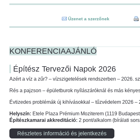
Üzenet a szerzőnek
KONFERENCIAAJÁNLÓ
Építész Tervezői Napok 2026
Azért a víz a zűr? – vízszigetelések rendszerben – 2026. s
Rés a pajzson – épületburok nyílászáróknál és más kényes
Évtizedes problémák új kihívásokkal – tűzvédelem 2026 –
Helyszín:
Etele Plaza Prémium Moziterem (1119 Budapest,
Építészkamarai akkreditáció:
2 pont/alkalom (bírálati so
Részletes információ és jelentkezés