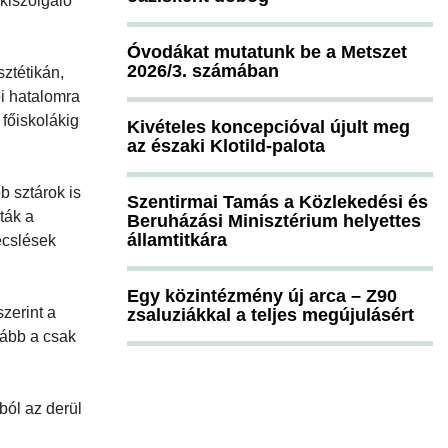
kiszolgáló
Óvodákat mutatunk be a Metszet
2026/3. számában
ztétikán,
bi hatalomra
 főiskolákig
Kivételes koncepcióval újult meg
az északi Klotild-palota
b sztárok is
Szentirmai Tamás a Közlekedési és
ták a
Beruházási Minisztérium helyettes
államtitkára
ecslések
Egy közintézmény új arca – Z90
zerint a
zsaluziákkal a teljes megújulásért
vább a csak
ból az derül