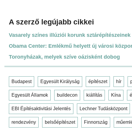
A szerző legújabb cikkei
Vasarely színes illúziói korunk sztárépítészeinek 
Obama Center: Emlékmű helyett új városi közpo
Toronyházak, melyek szíve oázisként dobog
Budapest
Egyesült Királyság
építészet
hír
Egyesült Államok
buildecon
kiállítás
Kína
é
EBI Építésaktivitási Jelentés
Lechner Tudásközpont
rendezvény
belsőépítészet
Finnország
műeml