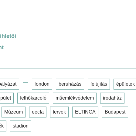
ihletői
nt
pályázat
london
beruházás
felújítás
épületek
pület
felhőkarcoló
műemlékvédelem
irodaház
Múzeum
eecfa
tervek
ELTINGA
Budapest
ék
stadion