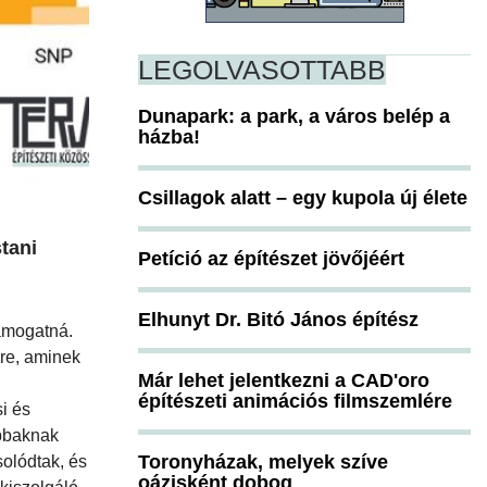
LEGOLVASOTTABB
Dunapark: a park, a város belép a
házba!
Csillagok alatt – egy kupola új élete
tani
Petíció az építészet jövőjéért
Elhunyt Dr. Bitó János építész
támogatná.
ére, aminek
Már lehet jelentkezni a CAD'oro
építészeti animációs filmszemlére
i és
abbaknak
Toronyházak, melyek szíve
solódtak, és
oázisként dobog