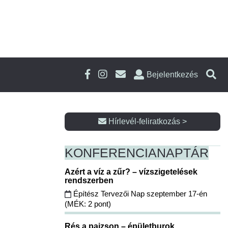
Bejelentkezés
Hírlevél-feliratkozás >
KONFERENCIA
NAPTÁR
Azért a víz a zűr? – vízszigetelések
rendszerben
Építész Tervezői Nap szeptember 17-én
(MÉK: 2 pont)
Rés a pajzson – épületburok