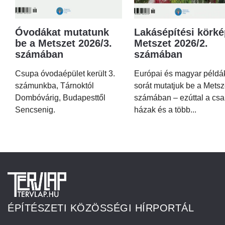
Óvodákat mutatunk
Lakásépítési körké
be a Metszet 2026/3.
Metszet 2026/2.
számában
számában
Csupa óvodaépület került 3.
Európai és magyar példá
számunkba, Tárnoktól
sorát mutatjuk be a Metsz
Dombóvárig, Budapesttől
számában – ezúttal a csa
Sencsenig.
házak és a több...
ÉPÍTÉSZETI KÖZÖSSÉGI HÍRPORTÁL