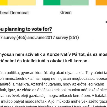
yosan nem szívlelik a Konzervatív Pártot, és ez mos
énelmi és intellektuális okokat kell keresni.
a politika, gyorsan kiderül: alig akad olyan, aki a Tory pártot 
kori miniszterelnök a mai napig nem igazán megbocsátott lépés
anatról a másikra. Az történt ugyanis, hogy az előtte leginkább
ták, igaz, az előtte az építészeknek sok munkát adó lakásépítés
cvanas évek eleji gazdasági megszorítások keretében. A fiatal
n inkább pályát módosítottak. A jól működő műhelyek szétforgác