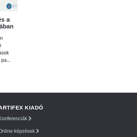
s a
mában
en
i
tások
 pa...
ARTIFEX KIADÓ
Konferenciák
Online képzések