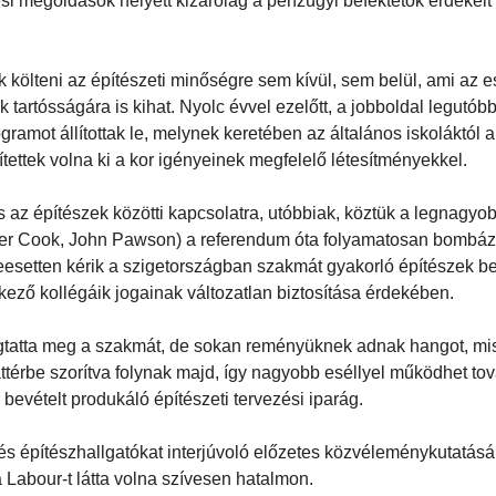
si megoldások helyett kizárólag a pénzügyi befektetők érdekeit 
költeni az építészeti minőségre sem kívül, sem belül, ami az es
 tartósságára is kihat. Nyolc évvel ezelőtt, a jobboldal legutób
ramot állítottak le, melynek keretében az általános iskoláktól a
ítettek volna ki a kor igényeinek megfelelő létesítményekkel.
az építészek közötti kapcsolatra, utóbbiak, köztük a legnagyob
eter Cook, John Pawson) a referendum óta folyamatosan bombáz
eesetten kérik a szigetországban szakmát gyakorló építészek b
rkező kollégáik jogainak változatlan biztosítása érdekében.
tatta meg a szakmát, de sokan reményüknek adnak hangot, mis
ttérbe szorítva folynak majd, így nagyobb eséllyel működhet to
 bevételt produkáló építészeti tervezési iparág.
 és építészhallgatókat interjúvoló előzetes közvéleménykutatásá
 Labour-t látta volna szívesen hatalmon.