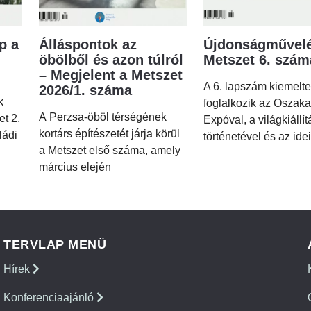
p a
Álláspontok az
Újdonságművelé
öbölből és azon túlról
Metszet 6. szá
– Megjelent a Metszet
A 6. lapszám kiemelt
2026/1. száma
k
foglalkozik az Oszaka
A Perzsa-öböl térségének
et 2.
Expóval, a világkiállí
kortárs építészetét járja körül
ládi
történetével és az idei
a Metszet első száma, amely
március elején
TERVLAP MENÜ
Hírek
Konferenciaajánló