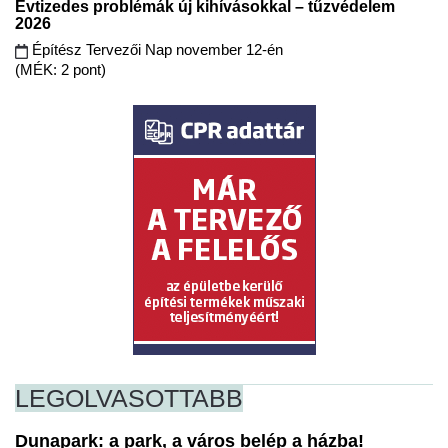
Évtizedes problémák új kihívásokkal – tűzvédelem
2026
Építész Tervezői Nap november 12-én
(MÉK: 2 pont)
LEGOLVASOTTABB
Dunapark: a park, a város belép a házba!