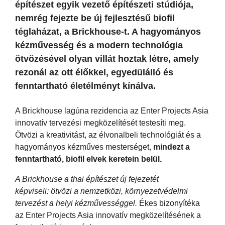
építészet egyik vezető építészeti stúdiója,
nemrég fejezte be új fejlesztésű biofil
téglaházat, a Brickhouse-t. A hagyományos
kézművesség és a modern technológia
ötvözésével olyan villát hoztak létre, amely
rezonál az ott élőkkel, egyedülálló és
fenntartható életélményt kínálva.
A Brickhouse lagúna rezidencia az Enter Projects Asia
innovatív tervezési megközelítését testesíti meg.
Ötvözi a kreativitást, az élvonalbeli technológiát és a
hagyományos kézműves mesterséget,
mindezt a
fenntartható, biofil elvek keretein belül.
A Brickhouse a thai építészet új fejezetét
képviseli: ötvözi a nemzetközi, környezetvédelmi
tervezést a helyi kézművességgel.
Ékes bizonyítéka
az Enter Projects Asia innovatív megközelítésének a