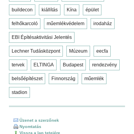
buildecon
kiállítás
Kína
épület
felhőkarcoló
műemlékvédelem
irodaház
EBI Építésaktivitási Jelentés
Lechner Tudásközpont
Múzeum
eecfa
tervek
ELTINGA
Budapest
rendezvény
belsőépítészet
Finnország
műemlék
stadion
Üzenet a szerzőnek
Nyomtatás
Vissza a lap tetejére