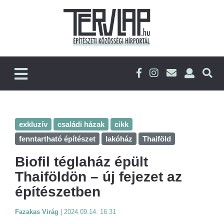
exkluzív
családi házak
cikk
fenntartható építészet
lakóház
Thaiföld
Biofil téglaház épült
Thaiföldön – új fejezet az
építészetben
Fazakas Virág
|
2024.09.14. 16:31