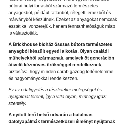
bútorai helyi forrásból származó természetes
anyagokból, például rattanból, rétegelt lemezből és
márványból készülnek. Ezeket az anyagokat nemcsak
esztétikai vonzerejük, hanem fenntarthatóságuk miatt
is választották.
A Brickhouse bioház összes bútora természetes
anyagból készült egyedi alkotás. Olyan családi
műhelyekből származnak, amelyek öt generáción
átívelő kézműves örökséggel rendelkeznek,
biztosítva, hogy minden darab gazdag történelemmel
és hagyományokkal rendelkezzen.
Ez az odafigyelés a részletekre melegséget és
nyugalmat teremt, így a villa olyan, mint egy igazi
szentély.
A nyitott terű belső udvarán a hatalmas
datolyapálmák természetközeli élményt nyújtanak