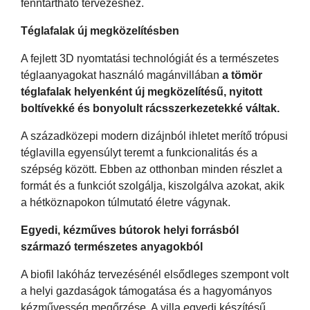
fenntartható tervezéshez.
Téglafalak új megközelítésben
A fejlett 3D nyomtatási technológiát és a természetes
téglaanyagokat használó magánvillában
a tömör
téglafalak helyenként új megközelítésű, nyitott
boltívekké és bonyolult rácsszerkezetekké váltak.
A századközepi modern dizájnból ihletet merítő trópusi
téglavilla egyensúlyt teremt a funkcionalitás és a
szépség között. Ebben az otthonban minden részlet a
formát és a funkciót szolgálja, kiszolgálva azokat, akik
a hétköznapokon túlmutató életre vágynak.
Egyedi, kézműves bútorok helyi forrásból
származó természetes anyagokból
A biofil lakóház tervezésénél elsődleges szempont volt
a helyi gazdaságok támogatása és a hagyományos
kézművesség megőrzése. A villa egyedi készítésű