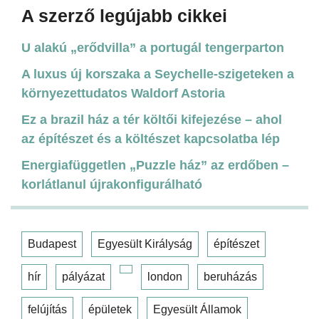
A szerző legújabb cikkei
U alakú „erődvilla” a portugál tengerparton
A luxus új korszaka a Seychelle-szigeteken a
környezettudatos Waldorf Astoria
Ez a brazil ház a tér költői kifejezése – ahol
az építészet és a költészet kapcsolatba lép
Energiafüggetlen „Puzzle ház” az erdőben –
korlátlanul újrakonfigurálható
Budapest
Egyesült Királyság
építészet
hír
pályázat
london
beruházás
felújítás
épületek
Egyesült Államok