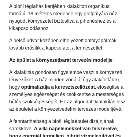
A biofil téglaház kertjében kialakított organikus
formájú, 18 méteres medence egy golfpályára néz,
nyugodt környezetet biztosítva a pihenéshez és a
kikapcsolódáshoz.
A belső udvar középen elhelyezett datolyapálmák
tovább erősítik a kapcsolatot a természettel.
Az épület a környezetbarát tervezés modellje
A kialakítás gondosan figyelembe veszi a környezeti
tényezőket. A ház minden zónáját úgy alakították ki,
hogy
optimalizálja a keresztszellőzést,
elősegítse a
személyes egészséget és csökkentse a mesterséges
hűtés szükségességét. Ez az átgondolt kialakítás teszi
az épületet a környezetvédelmi tervezés modelljévé.
A fenntarthatóság a biofil téglaépület dizájnjának
sarokköve.
A villa napelemekkel van felszerelve,
hogy energiát termeljen, hibrid vízmelegítővel és