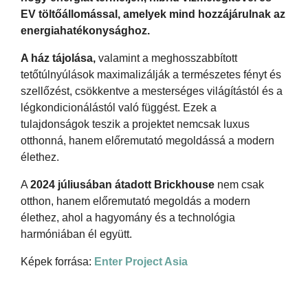
EV töltőállomással, amelyek mind hozzájárulnak az
energiahatékonysághoz.
A ház tájolása,
valamint a meghosszabbított
tetőtúlnyúlások maximalizálják a természetes fényt és
szellőzést, csökkentve a mesterséges világítástól és a
légkondicionálástól való függést. Ezek a
tulajdonságok teszik a projektet nemcsak luxus
otthonná, hanem előremutató megoldássá a modern
élethez.
A
2024 júliusában átadott Brickhouse
nem csak
otthon, hanem előremutató megoldás a modern
élethez, ahol a hagyomány és a technológia
harmóniában él együtt.
Képek forrása:
Enter Project Asia