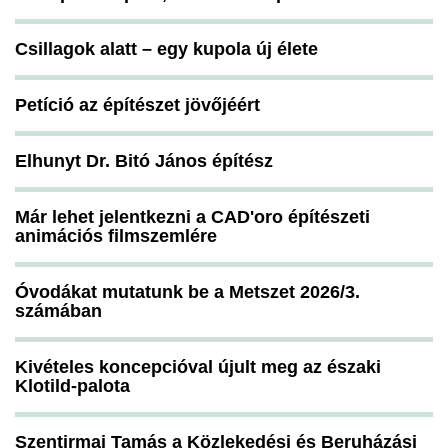
Csillagok alatt – egy kupola új élete
Petíció az építészet jövőjéért
Elhunyt Dr. Bitó János építész
Már lehet jelentkezni a CAD'oro építészeti
animációs filmszemlére
Óvodákat mutatunk be a Metszet 2026/3.
számában
Kivételes koncepcióval újult meg az északi
Klotild-palota
Szentirmai Tamás a Közlekedési és Beruházási