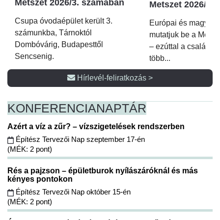
Metszet 2026/3. számában
Metszet 2026/2.
Csupa óvodaépület került 3.
Európai és magyar p
számunkba, Tárnoktól
mutatjuk be a Metsz
Dombóvárig, Budapesttől
– ezúttal a családi 
Sencsenig.
több...
Hírlevél-feliratkozás >
KONFERENCIA
NAPTÁR
Azért a víz a zűr? – vízszigetelések rendszerben
Építész Tervezői Nap szeptember 17-én
(MÉK: 2 pont)
Rés a pajzson – épületburok nyílászáróknál és más
kényes pontokon
Építész Tervezői Nap október 15-én
(MÉK: 2 pont)