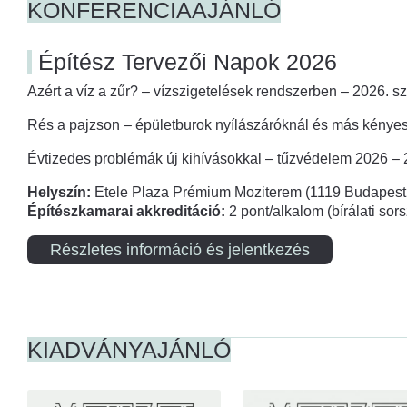
KONFERENCIAAJÁNLÓ
Építész Tervezői Napok 2026
Azért a víz a zűr? – vízszigetelések rendszerben – 2026. s
Rés a pajzson – épületburok nyílászáróknál és más kényes
Évtizedes problémák új kihívásokkal – tűzvédelem 2026 –
Helyszín:
Etele Plaza Prémium Moziterem (1119 Budapest,
Építészkamarai akkreditáció:
2 pont/alkalom (bírálati so
Részletes információ és jelentkezés
KIADVÁNYAJÁNLÓ