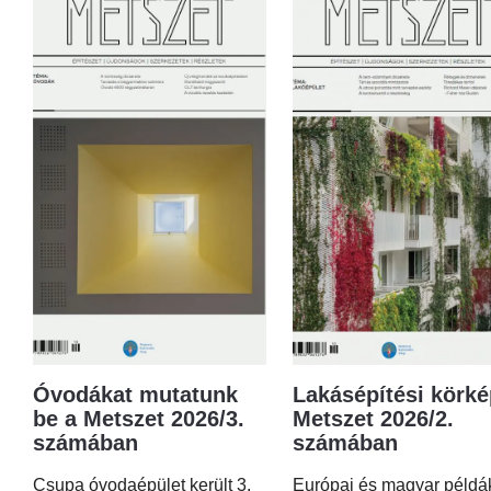
Óvodákat mutatunk
Lakásépítési körké
be a Metszet 2026/3.
Metszet 2026/2.
számában
számában
Csupa óvodaépület került 3.
Európai és magyar példá