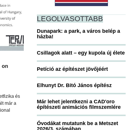
LEGOLVASOTTABB
Dunapark: a park, a város belép a
házba!
Csillagok alatt – egy kupola új élete
 on
Petíció az építészet jövőjéért
Elhunyt Dr. Bitó János építész
tfizika és
Már lehet jelentkezni a CAD'oro
ált már a
építészeti animációs filmszemlére
ional
Óvodákat mutatunk be a Metszet
2026/3. számában