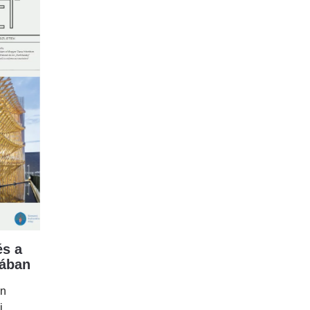
s a
mában
en
i