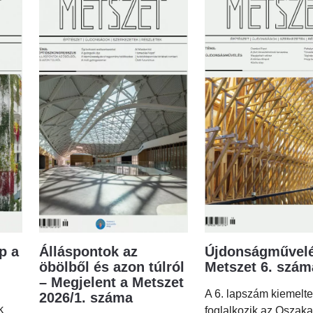
p a
Álláspontok az
Újdonságművelé
öbölből és azon túlról
Metszet 6. szá
– Megjelent a Metszet
A 6. lapszám kiemelt
2026/1. száma
k
foglalkozik az Oszaka