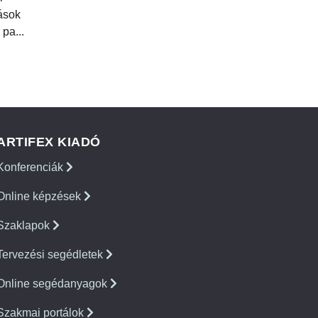
tások
 pa...
ARTIFEX KIADÓ
Konferenciák
Online képzések
Szaklapok
Tervezési segédletek
Online segédanyagok
Szakmai portálok