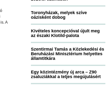
i
tó
Toronyházak, melyek szíve
i
oázisként dobog
is. A
Kivételes koncepcióval újult meg
az északi Klotild-palota
Szentirmai Tamás a Közlekedési és
Beruházási Minisztérium helyettes
államtitkára
Egy közintézmény új arca – Z90
zsaluziákkal a teljes megújulásért