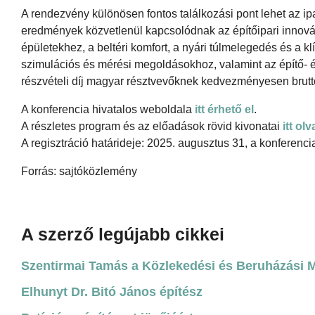
A rendezvény különösen fontos találkozási pont lehet az ip
eredmények közvetlenül kapcsolódnak az építőipari innovác
épületekhez, a beltéri komfort, a nyári túlmelegedés és a kl
szimulációs és mérési megoldásokhoz, valamint az építő- és
részvételi díj magyar résztvevőknek kedvezményesen brut
A konferencia hivatalos weboldala
itt érhető el
.
A részletes program és az előadások rövid kivonatai
itt ol
A regisztráció határideje: 2025. augusztus 31, a konferenc
Forrás: sajtóközlemény
A szerző legújabb cikkei
Szentirmai Tamás a Közlekedési és Beruházási Mi
Elhunyt Dr. Bitó János építész