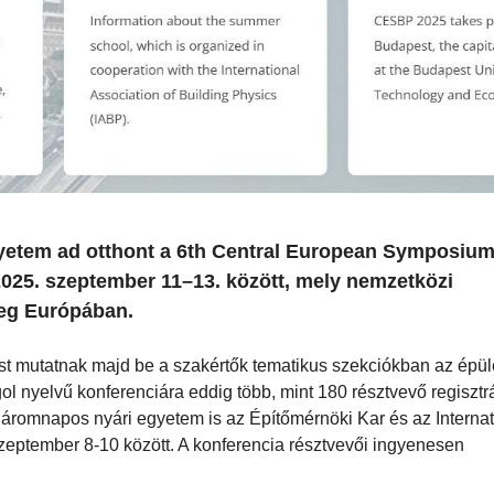
etem ad otthont a 6th Central European Symposium
025. szeptember 11–13. között, mely nemzetközi
eg Európában.
 mutatnak majd be a szakértők tematikus szekciókban az épüle
gol nyelvű konferenciára eddig több, mint 180 résztvevő regisztr
háromnapos nyári egyetem is az Építőmérnöki Kar és az Internat
szeptember 8-10 között. A konferencia résztvevői ingyenesen