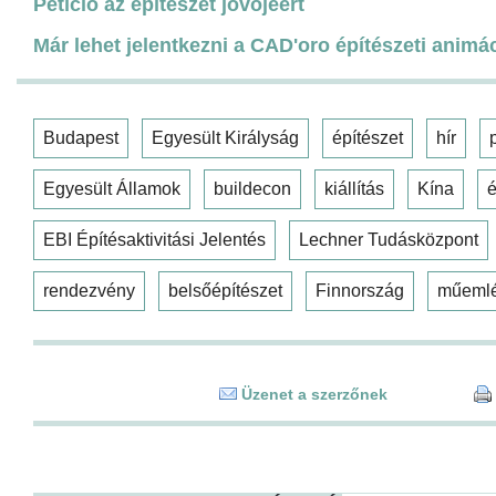
Petíció az építészet jövőjéért
Már lehet jelentkezni a CAD'oro építészeti animá
Budapest
Egyesült Királyság
építészet
hír
Egyesült Államok
buildecon
kiállítás
Kína
é
EBI Építésaktivitási Jelentés
Lechner Tudásközpont
rendezvény
belsőépítészet
Finnország
műeml
Üzenet a szerzőnek