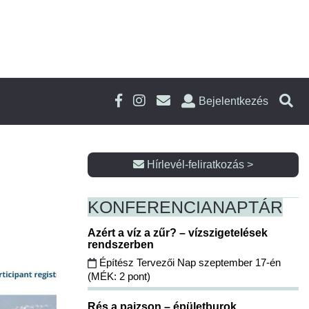
Bejelentkezés
Hírlevél-feliratkozás >
KONFERENCIA
NAPTÁR
Azért a víz a zűr? – vízszigetelések
rendszerben
Építész Tervezői Nap szeptember 17-én
(MÉK: 2 pont)
Rés a pajzson – épületburok