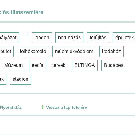
ciós filmszemlére
pályázat
london
beruházás
felújítás
épületek
pület
felhőkarcoló
műemlékvédelem
irodaház
Múzeum
eecfa
tervek
ELTINGA
Budapest
ék
stadion
Nyomtatás
Vissza a lap tetejére