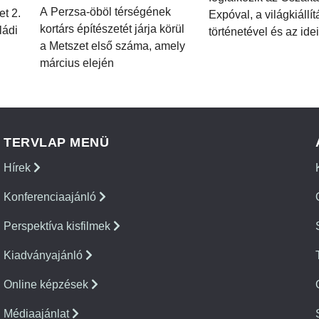
A Perzsa-öböl térségének
et 2.
Expóval, a világkiállí
kortárs építészetét járja körül
ládi
történetével és az idei
a Metszet első száma, amely
március elején
TERVLAP MENÜ
Hírek
Konferenciaajánló
Perspektíva kisfilmek
Kiadványajánló
Online képzések
Médiaajánlat