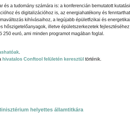
ar és a tudomány számára is: a konferencián bemutatott kutatás
ióhoz és digitalizációhoz is, az energiahatékony és fenntartha
ímaváltozás kihívásaihoz, a legújabb épületfizikai és energetika
 hőszigetelőanyagok, illetve épületszerkezetek fejlesztéséhez 
tó 250 euró, ami minden programot magában foglal.
vashatóak
.
ia
hivatalos Conftool felületén keresztül
történik.
nisztérium helyettes államtitkára