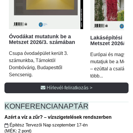
Óvodákat mutatunk be a
Lakásépítési kör
Metszet 2026/3. számában
Metszet 2026/2.
Csupa óvodaépület került 3.
Európai és magyar p
számunkba, Tárnoktól
mutatjuk be a Metsz
Dombóvárig, Budapesttől
– ezúttal a családi 
Sencsenig.
több...
Hírlevél-feliratkozás >
KONFERENCIA
NAPTÁR
Azért a víz a zűr? – vízszigetelések rendszerben
Építész Tervezői Nap szeptember 17-én
(MÉK: 2 pont)