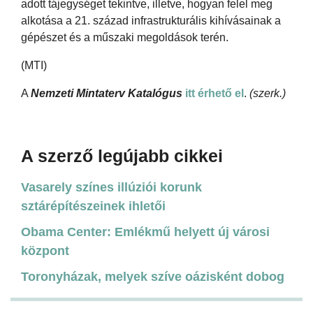
adott tájegységet tekintve, illetve, hogyan felel meg
alkotása a 21. század infrastrukturális kihívásainak a
gépészet és a műszaki megoldások terén.
(MTI)
A
Nemzeti Mintaterv Katalógus
itt érhető el
.
(szerk.)
A szerző legújabb cikkei
Vasarely színes illúziói korunk
sztárépítészeinek ihletői
Obama Center: Emlékmű helyett új városi
központ
Toronyházak, melyek szíve oázisként dobog