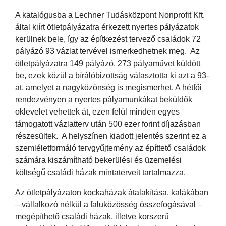
A katalógusba a Lechner Tudásközpont Nonprofit Kft.
által kiírt ötletpályázatra érkezett nyertes pályázatok
kerülnek bele, így az építkezést tervező családok 72
pályázó 93 vázlat tervével ismerkedhetnek meg. Az
ötletpályázatra 149 pályázó, 273 pályaművet küldött
be, ezek közül a bírálóbizottság választotta ki azt a 93-
at, amelyet a nagyközönség is megismerhet. A hétfői
rendezvényen a nyertes pályamunkákat beküldők
oklevelet vehettek át, ezen felül minden egyes
támogatott vázlatterv után 500 ezer forint díjazásban
részesültek. A helyszínen kiadott jelentés szerint ez a
szemléletformáló tervgyűjtemény az építtető családok
számára kiszámítható bekerülési és üzemelési
költségű családi házak mintaterveit tartalmazza.
Az ötletpályázaton kockaházak átalakítása, kalákában
– vállalkozó nélkül a faluközösség összefogásával –
megépíthető családi házak, illetve korszerű