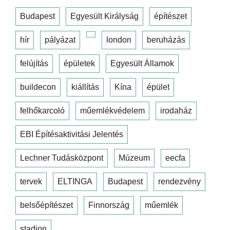
Budapest
Egyesült Királyság
építészet
hír
pályázat
london
beruházás
felújítás
épületek
Egyesült Államok
buildecon
kiállítás
Kína
épület
felhőkarcoló
műemlékvédelem
irodaház
EBI Építésaktivitási Jelentés
Lechner Tudásközpont
Múzeum
eecfa
tervek
ELTINGA
Budapest
rendezvény
belsőépítészet
Finnország
műemlék
stadion