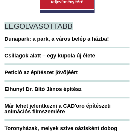
LEGOLVASOTTABB
Dunapark: a park, a város belép a házba!
Csillagok alatt – egy kupola új élete
Petíció az építészet jövőjéért
Elhunyt Dr. Bitó János építész
Már lehet jelentkezni a CAD'oro építészeti
animációs filmszemlére
Toronyházak, melyek szíve oázisként dobog