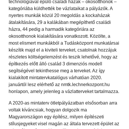
technológiával épülő családi házak – okosotthonok –
kategóriába küldhették be vázlataikat a pályázók. A
nyertes munkák közül 20 megoldás a kockaházak
átalakítására, 29 a kalákában megépíthető családi
házra, 44 pedig a harmadik kategóriára az
okosotthonok kialakítására vonatkozott. Közölte, a
most elismert munkákból a Tudásközpont munkatársai
készítik majd el a kiviteli terveket, csatolnak hozzájuk
részletes költségelemzést és teszik lehetővé, hogy az
építkezés előtt álló család 3 dimenziós modell
segítségével tekinthesse meg a terveket. Az így
kialakított mintatervkatalógus várhatóan 2020.
januártól lesz elérhető az nmtk.lechnerkozpont.hu
honlapon, amely jelenleg a vázlatterveket tartalmazza.
A 2020-as mintaterv ötletpályázatban elsősorban arra
voltak kíváncsiak, hogyan dolgozik ma
Magyarországon egy építész, milyen építészeti
stílusjegyeket visel magán az általa tervezett épület az