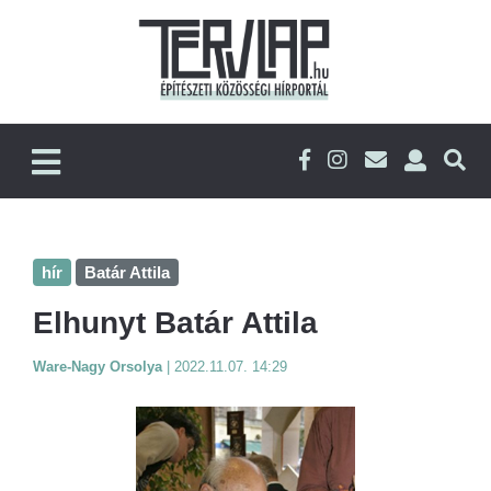
hír
Batár Attila
Elhunyt Batár Attila
Ware-Nagy Orsolya
|
2022.11.07. 14:29