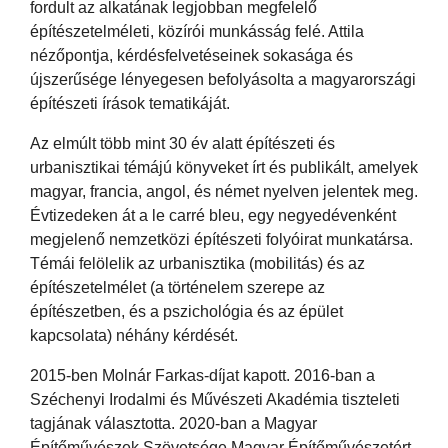
fordult az alkatának legjobban megfelelő
építészetelméleti, közírói munkásság felé. Attila
nézőpontja, kérdésfelvetéseinek sokasága és
újszerűsége lényegesen befolyásolta a magyarországi
építészeti írások tematikáját.
Az elmúlt több mint 30 év alatt építészeti és
urbanisztikai témájú könyveket írt és publikált, amelyek
magyar, francia, angol, és német nyelven jelentek meg.
Évtizedeken át a le carré bleu, egy negyedévenként
megjelenő nemzetközi építészeti folyóirat munkatársa.
Témái felölelik az urbanisztika (mobilitás) és az
építészetelmélet (a történelem szerepe az
építészetben, és a pszichológia és az épület
kapcsolata) néhány kérdését.
2015-ben Molnár Farkas-díjat kapott. 2016-ban a
Széchenyi Irodalmi és Művészeti Akadémia tiszteleti
tagjának választotta. 2020-ban a Magyar
Építőművészek Szövetsége Magyar Építőművészetért