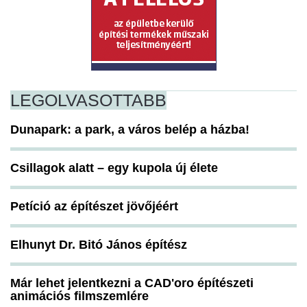
LEGOLVASOTTABB
Dunapark: a park, a város belép a házba!
Csillagok alatt – egy kupola új élete
Petíció az építészet jövőjéért
Elhunyt Dr. Bitó János építész
Már lehet jelentkezni a CAD'oro építészeti
animációs filmszemlére