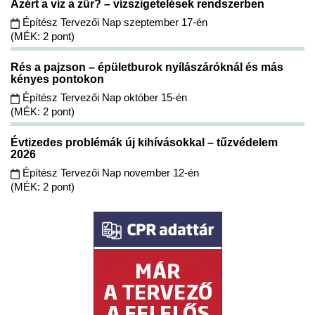
Azért a víz a zűr? – vízszigetelések rendszerben
Építész Tervezői Nap szeptember 17-én
(MÉK: 2 pont)
Rés a pajzson – épületburok nyílászáróknál és más
kényes pontokon
Építész Tervezői Nap október 15-én
(MÉK: 2 pont)
Évtizedes problémák új kihívásokkal – tűzvédelem
2026
Építész Tervezői Nap november 12-én
(MÉK: 2 pont)