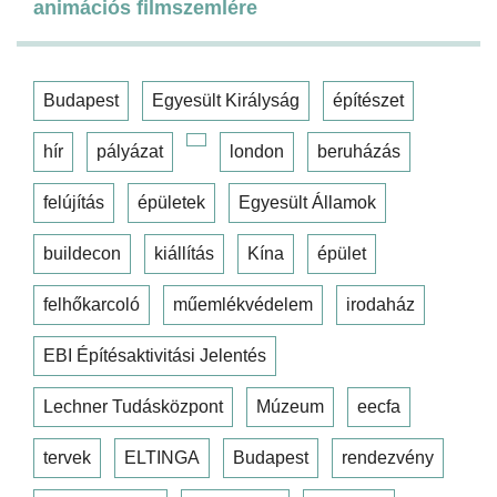
animációs filmszemlére
Budapest
Egyesült Királyság
építészet
hír
pályázat
london
beruházás
felújítás
épületek
Egyesült Államok
buildecon
kiállítás
Kína
épület
felhőkarcoló
műemlékvédelem
irodaház
EBI Építésaktivitási Jelentés
Lechner Tudásközpont
Múzeum
eecfa
tervek
ELTINGA
Budapest
rendezvény