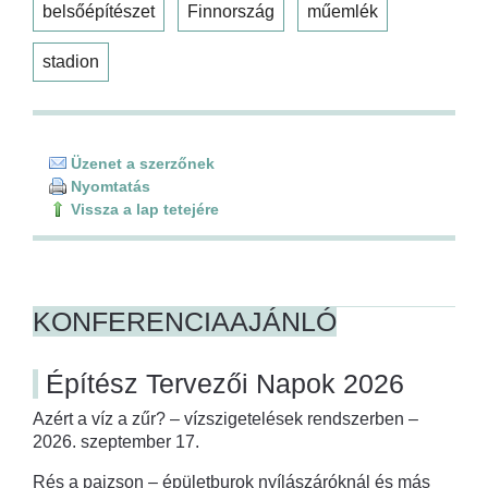
belsőépítészet
Finnország
műemlék
stadion
Üzenet a szerzőnek
Nyomtatás
Vissza a lap tetejére
KONFERENCIAAJÁNLÓ
Építész Tervezői Napok 2026
Azért a víz a zűr? – vízszigetelések rendszerben –
2026. szeptember 17.
Rés a pajzson – épületburok nyílászáróknál és más