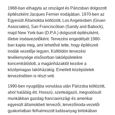
1968-ban elhagyta az országot és Párizsban dolgozott
építészként Jacques Fernier irodájában. 1970-ben az
Egyesült Államokba költözött, Los Angelesben (Gruen
Associates), San Franciscóban (Sandy and Babock),
majd New York-ban (D.P.A.) dolgozott építészként,
illetve irodavezetőként. Tervezési engedélyét 1980-
ban kapta meg, ami lehetővé tette, hogy építészeti
irodák vezetője legyen. Külföldön tervezési
tevékenysége elsősorban lakóépületekre
koncentrálódott, a magánházaktól kezdve a
középmagas lakóházakig. Emellett középületek
tervezésében is részt vett.
1990-ben nyugdíjba vonulása után Párizsba költözött,
ahol haláláig élt. Hosszú, szerteágazó, megvalósult
munkákban gazdag franciaországi és amerikai
egyesült államokbeli tervezői, tervezőiroda-vezetői
gyakorlatban felhalmozott tudásanyag birtokában