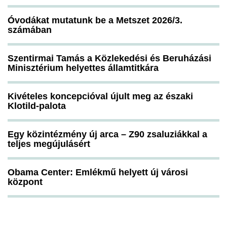
Óvodákat mutatunk be a Metszet 2026/3.
számában
Szentirmai Tamás a Közlekedési és Beruházási
Minisztérium helyettes államtitkára
Kivételes koncepcióval újult meg az északi
Klotild-palota
Egy közintézmény új arca – Z90 zsaluziákkal a
teljes megújulásért
Obama Center: Emlékmű helyett új városi
központ