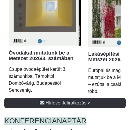
Óvodákat mutatunk be a
Lakásépítési kör
Metszet 2026/3. számában
Metszet 2026/2.
Csupa óvodaépület került 3.
Európai és magyar p
számunkba, Tárnoktól
mutatjuk be a Metsz
Dombóvárig, Budapesttől
– ezúttal a családi 
Sencsenig.
több...
Hírlevél-feliratkozás >
KONFERENCIA
NAPTÁR