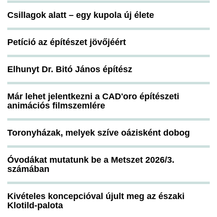
Csillagok alatt – egy kupola új élete
Petíció az építészet jövőjéért
Elhunyt Dr. Bitó János építész
Már lehet jelentkezni a CAD'oro építészeti
animációs filmszemlére
Toronyházak, melyek szíve oázisként dobog
Óvodákat mutatunk be a Metszet 2026/3.
számában
Kivételes koncepcióval újult meg az északi
Klotild-palota