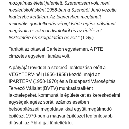
mozgalmas életet jelentett. Szerencsém volt, mert
mesteriskolásként 1958-ban a Szendrői Jenő vezette
Ipartervbe kerültem. Az Ipartervben megtanult
racionális gondolkodás végigkísérte egész pályámat,
megóvott a szakmai divatoktól és az építészet
tiszteletére és szolgálatára nevelt."
(T.Gy.)
Tanított az ottawai Carleton egyetemen. A PTE
címzetes egyetemi tanára volt.
A pályáját röviddel a szocreál leáldozása előtt a
VEGYTERV-nél (1956-1958) kezdő, majd az
IPARTERV (1958-1970) és a Budapesti Városépítési
Tervező Vállalat (BVTV) munkatársaiként
lakótelepeket, kommunális épületeket és kereskedelmi
egységek egész sorát, számos esetben
belsőépítészeti megoldásaikkal együtt megálmodó
építészt 1970-ben a magyar építészet legfontosabb
díjával, az Ybl-díjjal tüntették ki.