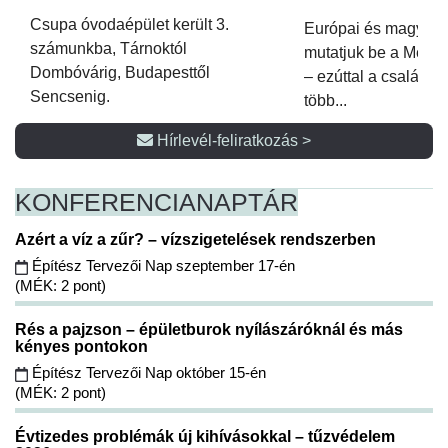
Csupa óvodaépület került 3.
Európai és magyar p
számunkba, Tárnoktól
mutatjuk be a Metsz
Dombóvárig, Budapesttől
– ezúttal a családi 
Sencsenig.
több...
Hírlevél-feliratkozás >
KONFERENCIA
NAPTÁR
Azért a víz a zűr? – vízszigetelések rendszerben
Építész Tervezői Nap szeptember 17-én
(MÉK: 2 pont)
Rés a pajzson – épületburok nyílászáróknál és más
kényes pontokon
Építész Tervezői Nap október 15-én
(MÉK: 2 pont)
Évtizedes problémák új kihívásokkal – tűzvédelem