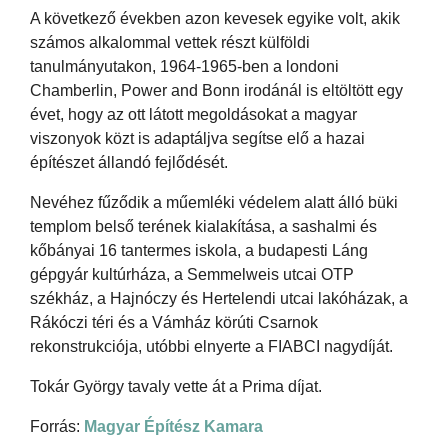
A következő években azon kevesek egyike volt, akik
számos alkalommal vettek részt külföldi
tanulmányutakon, 1964-1965-ben a londoni
Chamberlin, Power and Bonn irodánál is eltöltött egy
évet, hogy az ott látott megoldásokat a magyar
viszonyok közt is adaptáljva segítse elő a hazai
építészet állandó fejlődését.
Nevéhez fűződik a műemléki védelem alatt álló büki
templom belső terének kialakítása, a sashalmi és
kőbányai 16 tantermes iskola, a budapesti Láng
gépgyár kultúrháza, a Semmelweis utcai OTP
székház, a Hajnóczy és Hertelendi utcai lakóházak, a
Rákóczi téri és a Vámház körúti Csarnok
rekonstrukciója, utóbbi elnyerte a FIABCI nagydíját.
Tokár György tavaly vette át a Prima díjat.
Forrás:
Magyar Építész Kamara