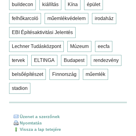
buildecon
kiállítás
Kína
épület
felhőkarcoló
műemlékvédelem
irodaház
EBI Építésaktivitási Jelentés
Lechner Tudásközpont
Múzeum
eecfa
tervek
ELTINGA
Budapest
rendezvény
belsőépítészet
Finnország
műemlék
stadion
Üzenet a szerzőnek
Nyomtatás
Vissza a lap tetejére