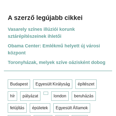
A szerző legújabb cikkei
Vasarely színes illúziói korunk
sztárépítészeinek ihletői
Obama Center: Emlékmű helyett új városi
központ
Toronyházak, melyek szíve oázisként dobog
Budapest
Egyesült Királyság
építészet
hír
pályázat
london
beruházás
felújítás
épületek
Egyesült Államok