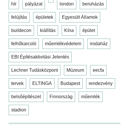
hír
pályázat
london
beruházás
felújítás
épületek
Egyesült Államok
buildecon
kiállítás
Kína
épület
felhőkarcoló
műemlékvédelem
irodaház
EBI Építésaktivitási Jelentés
Lechner Tudásközpont
Múzeum
eecfa
tervek
ELTINGA
Budapest
rendezvény
belsőépítészet
Finnország
műemlék
stadion