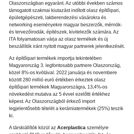
Olaszországban egyaránt. Az utóbbi években számos
támogatott szakmai kiutazást indított olasz építőipari,
épületgépészeti, lakberendezési vásárokra és
networking eseményekre magyar beszerzők, mérnök-
és tervezőirodák, építészek, kivitelezők számára. Az
ITA folyamatosan várja az olasz termékek és új
beszállítók iránt nyitott magyar partnerek jelentkezését.
Az építőipari termékek importja tekintetében
Magyarország 3. legfontosabb partnere Olaszország,
közel 8%-os kvótával. 2022 januárja és novembere
között 280 millió euró értékben érkeztek olasz
építőipari termékek Magyarországra, 13,4%-os
növekedést mutatva az 5 évvel ezelőtti értékhez
képest. Az Olaszországból érkező import
legjelentősebb tételét a kerámiatermékek (25%) teszik
ki.
A társkiállítók közül az
Acerplastica
személyre