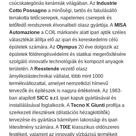
csúcskategóriás kerámiák világában. Az
Industrie
Cotto Possagno
a minőségi, tartós és fakulásálló
terrakotta tetőcserepek, napelemes cserepek és
tetőfedő rendszerek élvonalbeli olasz gyártója. A
MISA
Automazione
a COIL márkanév alatt ipari ajtók széles
választékát állítja elő az ipari és kereskedelmi célú
épületek számára. Az
Olympus
20 éve dolgozik az
épületek földrengésvédelmi és statikai megerősítésére
szolgáló innovatív technológiák és kompozit anyagok
területén. A
Resstende
vezető olasz
árnyékolástechnikai vállalat, több mint 1000
termékváltozattal, amelyet nemzetközi hírnevű
tervezők és építészek is nagyra értékelnek. Az 1983-
ban alapított
SICC s.r.l.
ipari kapuk gyártásával és
installálásával foglalkozik. A
Tecno K Giunti
profilja a
szerkezeti illesztések (dilatációs hézagkitöltők)
tervezése és gyártása bármilyen lakossági és ipari
létesítmény számára. A
TIXE
klasszikus oldószeres
festékeit, valamint az innovatív vízbázisú termékeit