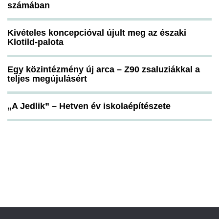
számában
Kivételes koncepcióval újult meg az északi
Klotild-palota
Egy közintézmény új arca – Z90 zsaluziákkal a
teljes megújulásért
„A Jedlik” – Hetven év iskolaépítészete