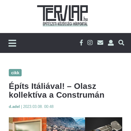
cikk
Építs Itáliával! – Olasz
kollektíva a Construmán
d.adel
|
2023.03.08. 00:48