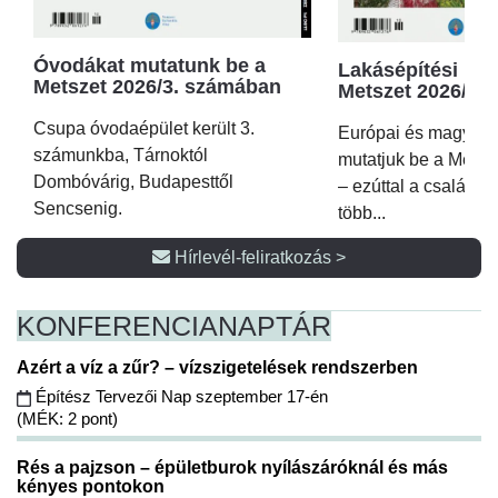
Óvodákat mutatunk be a
Lakásépítési kör
Metszet 2026/3. számában
Metszet 2026/2.
Csupa óvodaépület került 3.
Európai és magyar p
számunkba, Tárnoktól
mutatjuk be a Metsz
Dombóvárig, Budapesttől
– ezúttal a családi 
Sencsenig.
több...
Hírlevél-feliratkozás >
KONFERENCIA
NAPTÁR
Azért a víz a zűr? – vízszigetelések rendszerben
Építész Tervezői Nap szeptember 17-én
(MÉK: 2 pont)
Rés a pajzson – épületburok nyílászáróknál és más
kényes pontokon