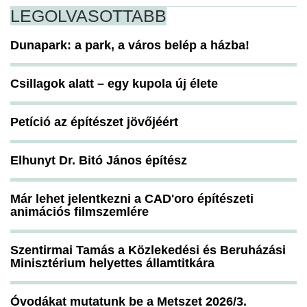
LEGOLVASOTTABB
Dunapark: a park, a város belép a házba!
Csillagok alatt – egy kupola új élete
Petíció az építészet jövőjéért
Elhunyt Dr. Bitó János építész
Már lehet jelentkezni a CAD'oro építészeti
animációs filmszemlére
Szentirmai Tamás a Közlekedési és Beruházási
Minisztérium helyettes államtitkára
Óvodákat mutatunk be a Metszet 2026/3.