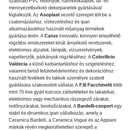
szabható PVC redőnyök, harmonikaajtók, fal- és
mennyezetburkoló dekorpanelek gyártásával
foglalkozik. Az
Asoplast
vezető szerepet tölt be a
csatornázáshoz, vízkezeléshez és ipari
alkalmazásokhoz használt műanyag termékek
gyártása terén. A
Carus
innovatív, könnyen telepíthető
rögzítési rendszereket kínál árnyékoló rendszerek,
elektromos aljzatok, lámpák, vízszerelvények,
napellenzők, párkányok rögzítéséhez. A
Colorificio
Valdecia
a külső karbantartáshoz és szigeteléshez,
valamint belső felületvédelemhez és dekorációhoz
használt festékek és lakkok személyre szabott
gyártására szakosodott vállalat. A
F.lli Facchinetti
több
mint 70 éve gyárt kulcsos zárbetéteket és lakatokat,
elektromos vagy mechanikus rászegező zárakat,
redőnyzárakat, bevésőzárakat. A
Bardelli-csoport
egy
stabil és dinamikus ipari vállalkozás, amely a
Ceramica Bardelli, a Ceramica Vogue és az Appiani
márkák révén megkerülhetetlen szereplő a