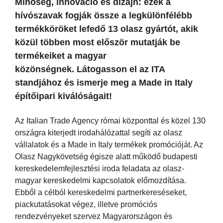
Minőség, innováció és dizájn: ezek a
hívószavak fogják össze a legkülönfélébb
termékköröket lefedő 13 olasz gyártót, akik
közül többen most először mutatják be
termékeiket a magyar
közönségnek. Látogasson el az ITA
standjához és ismerje meg a Made in Italy
építőipari kiválóságait!
Az Italian Trade Agency római központtal és közel 130
országra kiterjedt irodahálózattal segíti az olasz
vállalatok és a Made in Italy termékek promócióját. Az
Olasz Nagykövetség égisze alatt működő budapesti
kereskedelemfejlesztési iroda feladata az olasz-
magyar kereskedelmi kapcsolatok előmozdítása.
Ebből a célból kereskedelmi partnerkereséseket,
piackutatásokat végez, illetve promóciós
rendezvényeket szervez Magyarországon és