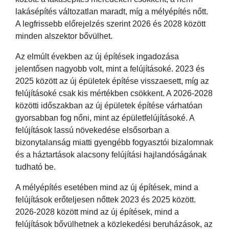
lakásépítés változatlan maradt, míg a mélyépítés nőtt.
A legfrissebb előrejelzés szerint 2026 és 2028 között
minden alszektor bővülhet.
Az elmúlt években az új építések ingadozása
jelentősen nagyobb volt, mint a felújításoké. 2023 és
2025 között az új épületek építése visszaesett, míg az
felújításoké csak kis mértékben csökkent. A 2026-2028
közötti időszakban az új épületek építése várhatóan
gyorsabban fog nőni, mint az épületfelújításoké. A
felújítások lassú növekedése elsősorban a
bizonytalanság miatti gyengébb fogyasztói bizalomnak
és a háztartások alacsony felújítási hajlandóságának
tudható be.
A mélyépítés esetében mind az új építések, mind a
felújítások erőteljesen nőttek 2023 és 2025 között.
2026-2028 között mind az új építések, mind a
felújítások bővülhetnek a közlekedési beruházások, az