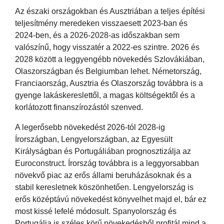
Az északi országokban és Ausztriában a teljes építési
teljesítmény meredeken visszaesett 2023-ban és
2024-ben, és a 2026-2028-as időszakban sem
valószínű, hogy visszatér a 2022-es szintre. 2026 és
2028 között a leggyengébb növekedés Szlovákiában,
Olaszországban és Belgiumban lehet. Németország,
Franciaország, Ausztria és Olaszország továbbra is a
gyenge lakáskereslettől, a magas költségektől és a
korlátozott finanszírozástól szenved.
A legerősebb növekedést 2026-tól 2028-ig
Írországban, Lengyelországban, az Egyesült
Királyságban és Portugáliában prognosztizálja az
Euroconstruct. Írország továbbra is a leggyorsabban
növekvő piac az erős állami beruházásoknak és a
stabil keresletnek köszönhetően. Lengyelország is
erős középtávú növekedést könyvelhet majd el, bár ez
most kissé lefelé módosult. Spanyolország és
Portugália is széles körű növekedésből profitál mind a