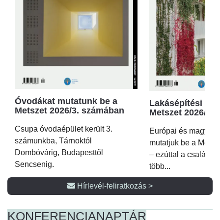
Óvodákat mutatunk be a
Lakásépítési kör
Metszet 2026/3. számában
Metszet 2026/2.
Csupa óvodaépület került 3.
Európai és magyar p
számunkba, Tárnoktól
mutatjuk be a Metsz
Dombóvárig, Budapesttől
– ezúttal a családi 
Sencsenig.
több...
Hírlevél-feliratkozás >
KONFERENCIA
NAPTÁR