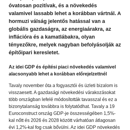
óvatosan pozitívak, és a növekedés
valamivel lassabb lehet a korábban vártnál. A
hormuzi válság jelentős hatással van a
globális gazdaságra, az energiaárakra, az
inflációra és a kamatlábakra, olyan
tényezőkre, melyek nagyban befolyásolják az
építőipari keresletet.
Az idei GDP és építési piaci növekedés valamivel
alacsonyabb lehet a korábban előrejelzettnél
Tavaly november óta a fogyasztói és üzleti bizalom is
visszaesett. A gazdasági növekedési várakozásokat
több országban lefelé módosították tavasszal és ez a
bizonytalanság továbbra is folytatódhat. Tavaly a 19
Euroconstruct ország GDP-je összességében 1,5%-
kal nőtt és 2026 és 2028 között várhatóan átlagosan
évi 1,2%-kal fog csak bővülni. Az idei GDP növekedés