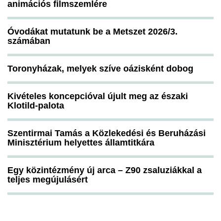
animációs filmszemlére
Óvodákat mutatunk be a Metszet 2026/3.
számában
Toronyházak, melyek szíve oázisként dobog
Kivételes koncepcióval újult meg az északi
Klotild-palota
Szentirmai Tamás a Közlekedési és Beruházási
Minisztérium helyettes államtitkára
Egy közintézmény új arca – Z90 zsaluziákkal a
teljes megújulásért