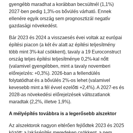
gyengébb maradhat a korábban becsültnél (1,1%)
2027-ben pedig 1,3%-os bővülés várható. Ennek
ellenére egyik ország sem prognosztizál negatív
gazdasági növekedést.
Bár 2023 és 2024 a visszaesés évei voltak az európai
építési piacon (a két év alatt az építési teljesítmény
több mint 3%-kal csökkent), tavaly a 19 Euroconstruct
ország teljes építési teljesítménye 0,2%-kal nőtt
(valamivel gyengébben, mint a tavaly novemberi
előrejelzés: +0,3%). 2026-ban a fellendülés
folytatódhat és a bővülés 2%-os lehet (valamivel
kevesebb mint a fél évvel ezelőtti +2,4%). A 2027-es és
2028-as növekedési előrejelzések változatlanok
maradtak (2,2%, illetve 1,9%).
A mélyépítés továbbra is a legerősebb alszektor
Az alszektorok nagyon eltérően fejlődtek 2023 és 2025
között: a lakásépítés meredeken csökkent, a nem