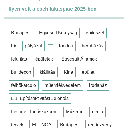
Ilyen volt a cseh lakáspiac 2025-ben
Budapest
Egyesült Királyság
építészet
hír
pályázat
london
beruházás
felújítás
épületek
Egyesült Államok
buildecon
kiállítás
Kína
épület
felhőkarcoló
műemlékvédelem
irodaház
EBI Építésaktivitási Jelentés
Lechner Tudásközpont
Múzeum
eecfa
tervek
ELTINGA
Budapest
rendezvény