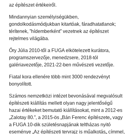
az építészet értékeiről.
Mindannyian személyiségükben,
gondolkodásmódjukban kitartóak, fáradhatatlanok;
térítenek, ”hídemberként” vezetnek az építészet
rejtelmes világába.
Őry Júlia 2010-től a FUGA elkötelezett kurátora,
programszervezője, menedzsere, 2018-tól
galériavezetője, 2021-22-ben művészeti vezetője.
Fiatal kora ellenére több mint 3000 rendezvényt
bonyolított.
Számos nemzetközi intézet bevonásával megvalósult
építészeti kiállítás mellett olyan nagy jelentőségű
hazai értékeket bemutató kiállításokat, mint a 2012-es
„Zalotay 80.”, a 2015-ös „Bán Ferenc építészete„ vagy
a FUGA 10-dik születésnapjának teltházas nyitó
eseménye „Az építészeti tervrajz is műalkotás„ címmel,