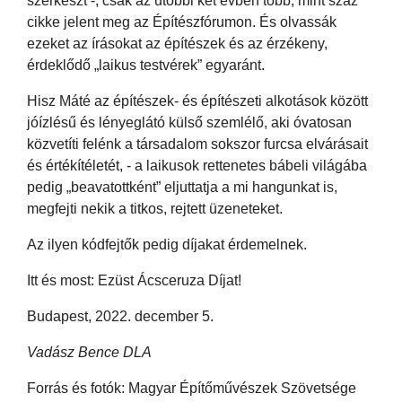
szerkeszt -, csak az utóbbi két évben több, mint száz
cikke jelent meg az Építészfórumon. És olvassák
ezeket az írásokat az építészek és az érzékeny,
érdeklődő „laikus testvérek” egyaránt.
Hisz Máté az építészek- és építészeti alkotások között
jóízlésű és lényeglátó külső szemlélő, aki óvatosan
közvetíti felénk a társadalom sokszor furcsa elvárásait
és értékítéletét, - a laikusok rettenetes bábeli világába
pedig „beavatottként” eljuttatja a mi hangunkat is,
megfejti nekik a titkos, rejtett üzeneteket.
Az ilyen kódfejtők pedig díjakat érdemelnek.
Itt és most: Ezüst Ácsceruza Díjat!
Budapest, 2022. december 5.
Vadász Bence DLA
Forrás és fotók: Magyar Építőművészek Szövetsége