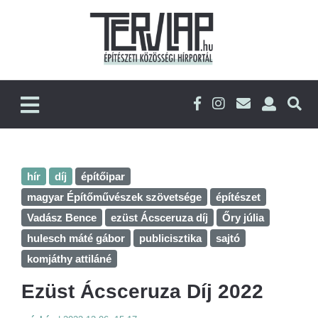
hír
díj
építőipar
magyar Építőművészek szövetsége
építészet
Vadász Bence
ezüst Ácsceruza díj
Őry júlia
hulesch máté gábor
publicisztika
sajtó
komjáthy attiláné
Ezüst Ácsceruza Díj 2022