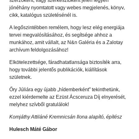
szerzőként, vagy szerkesztőként jelen legyen
jónéhány nyomtatott vagy webes megjelenés, könyv,
cikk, katalógus születésénél is.
A legőszintébben remélem, hogy lesz elég energiája
tervei megvalósításához, és segítsége ahhoz a
munkához, amit vállalt, az N&n Galéria és a Zalotay
archívum feldolgozásához!
Elkötelezettsége, fáradhatatlansága biztosíték arra,
hogy további jelentős publikációk, kiállítások
születnek.
Őry Júliára egy újabb „hídemberként” tekinthetünk,
ezzel kiérdemelte az Ezüst Ácsceruza Díj elnyerését,
melyhez szívből gratulálok!
Komjáthy Attiláné Kremnicsán Ilona alapító, építész
Hulesch Máté Gábor