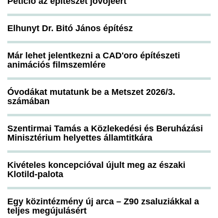
Petíció az építészet jövőjéért
Elhunyt Dr. Bitó János építész
Már lehet jelentkezni a CAD'oro építészeti
animációs filmszemlére
Óvodákat mutatunk be a Metszet 2026/3.
számában
Szentirmai Tamás a Közlekedési és Beruházási
Minisztérium helyettes államtitkára
Kivételes koncepcióval újult meg az északi
Klotild-palota
Egy közintézmény új arca – Z90 zsaluziákkal a
teljes megújulásért