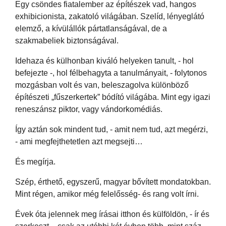
Egy csöndes fiatalember az építészek vad, hangos
exhibicionista, zakatoló világában. Szelíd, lényeglátó
elemző, a kívülállók pártatlanságával, de a
szakmabeliek biztonságával.
Idehaza és külhonban kiváló helyeken tanult, - hol
befejezte -, hol félbehagyta a tanulmányait, - folytonos
mozgásban volt és van, beleszagolva különböző
építészeti „fűszerkertek” bódító világába. Mint egy igazi
reneszánsz piktor, vagy vándorkomédiás.
Így aztán sok mindent tud, - amit nem tud, azt megérzi,
- ami megfejthetetlen azt megsejti…
És megírja.
Szép, érthető, egyszerű, magyar bővített mondatokban.
Mint régen, amikor még felelősség- és rang volt írni.
Évek óta jelennek meg írásai itthon és külföldön, - ír és