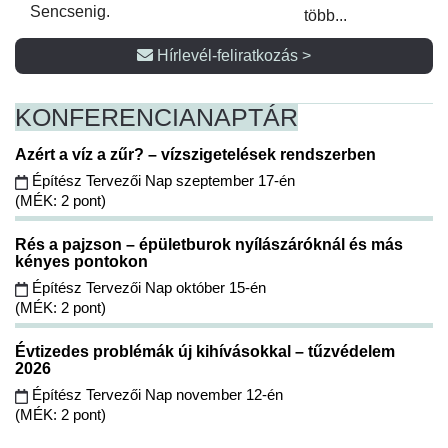
Sencsenig.
több...
Hírlevél-feliratkozás >
KONFERENCIA
NAPTÁR
Azért a víz a zűr? – vízszigetelések rendszerben
Építész Tervezői Nap szeptember 17-én
(MÉK: 2 pont)
Rés a pajzson – épületburok nyílászáróknál és más
kényes pontokon
Építész Tervezői Nap október 15-én
(MÉK: 2 pont)
Évtizedes problémák új kihívásokkal – tűzvédelem
2026
Építész Tervezői Nap november 12-én
(MÉK: 2 pont)