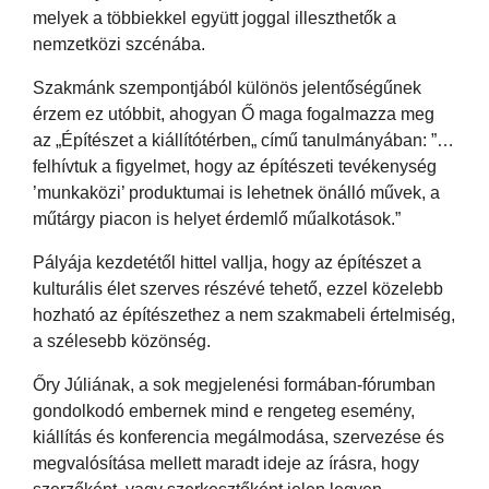
melyek a többiekkel együtt joggal illeszthetők a
nemzetközi szcénába.
Szakmánk szempontjából különös jelentőségűnek
érzem ez utóbbit, ahogyan Ő maga fogalmazza meg
az „Építészet a kiállítótérben„ című tanulmányában: ”…
felhívtuk a figyelmet, hogy az építészeti tevékenység
’munkaközi’ produktumai is lehetnek önálló művek, a
műtárgy piacon is helyet érdemlő műalkotások.”
Pályája kezdetétől hittel vallja, hogy az építészet a
kulturális élet szerves részévé tehető, ezzel közelebb
hozható az építészethez a nem szakmabeli értelmiség,
a szélesebb közönség.
Őry Júliának, a sok megjelenési formában-fórumban
gondolkodó embernek mind e rengeteg esemény,
kiállítás és konferencia megálmodása, szervezése és
megvalósítása mellett maradt ideje az írásra, hogy