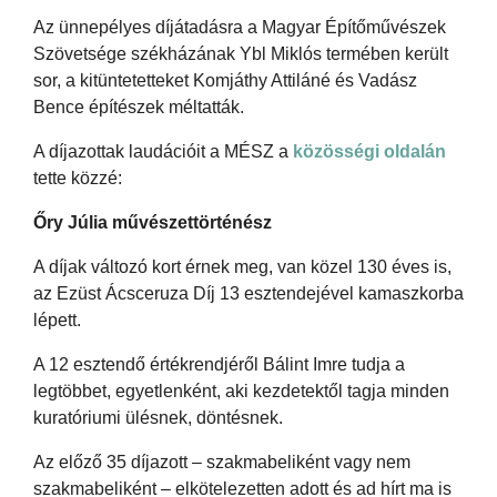
Az ünnepélyes díjátadásra a Magyar Építőművészek
Szövetsége székházának Ybl Miklós termében került
sor, a kitüntetetteket Komjáthy Attiláné és Vadász
Bence építészek méltatták.
A díjazottak laudációit a MÉSZ a
közösségi oldalán
tette közzé:
Őry Júlia művészettörténész
A díjak változó kort érnek meg, van közel 130 éves is,
az Ezüst Ácsceruza Díj 13 esztendejével kamaszkorba
lépett.
A 12 esztendő értékrendjéről Bálint Imre tudja a
legtöbbet, egyetlenként, aki kezdetektől tagja minden
kuratóriumi ülésnek, döntésnek.
Az előző 35 díjazott – szakmabeliként vagy nem
szakmabeliként – elkötelezetten adott és ad hírt ma is