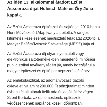
Az idén 13. alkalommal átadott Ezüst
Ácsceruza díjat Hulesch Máté és Őry Júlia
kapták.
Az Ezüst Ácsceruza építészeti és sajtódíjat 2010-ben a
Honi Művészetért Alapítvány alapította. A rangos
kitüntetés kezelésének megtisztelő feladatát 2020-tól a
Magyar Építőművészek Szövetsége (MÉSZ) látja el.
Az Ezüst Ácsceruza díj olyan nyomtatott vagy
elektronikus sajtótermékekben megjelenő, minőségi
publicisztikai tevékenységért jár, amely hozzájárul a
magyar építészet és építőipar népszerűsítéséhez.
Az emlékplasztikát, az adományozást igazoló
oklevelet, valamint 200.000 Ft pénzjutalmat minden
évben két alkotónak ítélik oda és adják át év végén
Szent Borbála, az építőmesterek, építészek
védőszentjének napjához közeli időpontban.