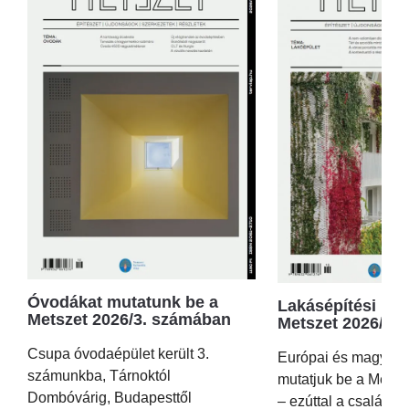
Óvodákat mutatunk be a
Lakásépítési kör
Metszet 2026/3. számában
Metszet 2026/2.
Csupa óvodaépület került 3.
Európai és magyar p
számunkba, Tárnoktól
mutatjuk be a Metsz
Dombóvárig, Budapesttől
– ezúttal a családi 