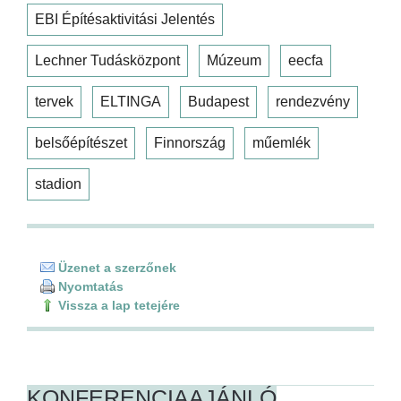
EBI Építésaktivitási Jelentés
Lechner Tudásközpont
Múzeum
eecfa
tervek
ELTINGA
Budapest
rendezvény
belsőépítészet
Finnország
műemlék
stadion
Üzenet a szerzőnek
Nyomtatás
Vissza a lap tetejére
KONFERENCIAAJÁNLÓ