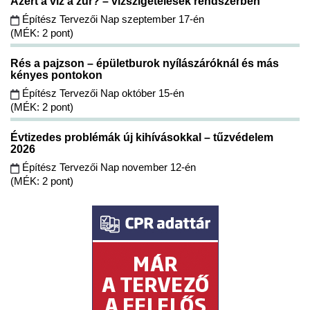
Azért a víz a zűr? – vízszigetelések rendszerben
Építész Tervezői Nap szeptember 17-én
(MÉK: 2 pont)
Rés a pajzson – épületburok nyílászáróknál és más
kényes pontokon
Építész Tervezői Nap október 15-én
(MÉK: 2 pont)
Évtizedes problémák új kihívásokkal – tűzvédelem
2026
Építész Tervezői Nap november 12-én
(MÉK: 2 pont)