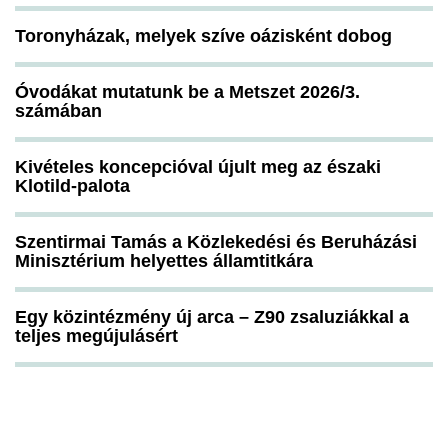
Toronyházak, melyek szíve oázisként dobog
Óvodákat mutatunk be a Metszet 2026/3.
számában
Kivételes koncepcióval újult meg az északi
Klotild-palota
Szentirmai Tamás a Közlekedési és Beruházási
Minisztérium helyettes államtitkára
Egy közintézmény új arca – Z90 zsaluziákkal a
teljes megújulásért