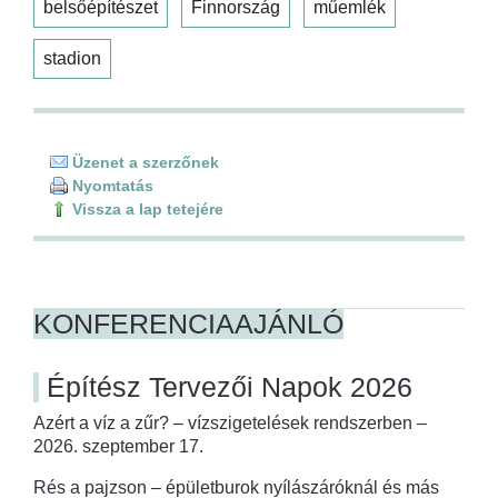
belsőépítészet
Finnország
műemlék
stadion
Üzenet a szerzőnek
Nyomtatás
Vissza a lap tetejére
KONFERENCIAAJÁNLÓ
Építész Tervezői Napok 2026
Azért a víz a zűr? – vízszigetelések rendszerben –
2026. szeptember 17.
Rés a pajzson – épületburok nyílászáróknál és más