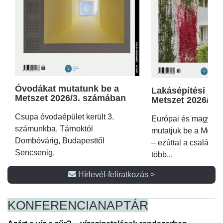
Óvodákat mutatunk be a
Lakásépítési kör
Metszet 2026/3. számában
Metszet 2026/2.
Csupa óvodaépület került 3.
Európai és magyar p
számunkba, Tárnoktól
mutatjuk be a Metsz
Dombóvárig, Budapesttől
– ezúttal a családi 
Sencsenig.
több...
Hírlevél-feliratkozás >
KONFERENCIA
NAPTÁR