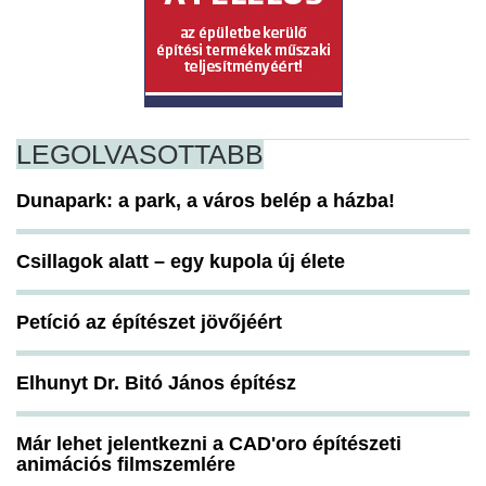
LEGOLVASOTTABB
Dunapark: a park, a város belép a házba!
Csillagok alatt – egy kupola új élete
Petíció az építészet jövőjéért
Elhunyt Dr. Bitó János építész
Már lehet jelentkezni a CAD'oro építészeti
animációs filmszemlére