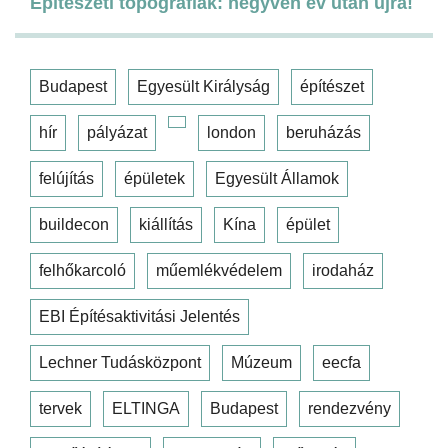
Építészeti topográfiák: negyven év után újra!
Budapest
Egyesült Királyság
építészet
hír
pályázat
london
beruházás
felújítás
épületek
Egyesült Államok
buildecon
kiállítás
Kína
épület
felhőkarcoló
műemlékvédelem
irodaház
EBI Építésaktivitási Jelentés
Lechner Tudásközpont
Múzeum
eecfa
tervek
ELTINGA
Budapest
rendezvény