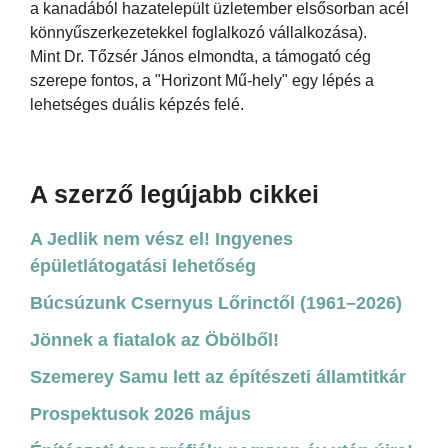
a kanadából hazatelepült üzletember elsősorban acél
könnyűszerkezetekkel foglalkozó vállalkozása).
Mint Dr. Tőzsér János elmondta, a támogató cég
szerepe fontos, a "Horizont Mű-hely" egy lépés a
lehetséges duális képzés felé.
A szerző legújabb cikkei
A Jedlik nem vész el! Ingyenes
épületlátogatási lehetőség
Búcsúzunk Csernyus Lőrinctől (1961–2026)
Jönnek a fiatalok az Öbölből!
Szemerey Samu lett az építészeti államtitkár
Prospektusok 2026 május