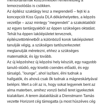
mentortanárnak köszönhetően remélhetőleg a
lemorzsolódás is csökken.
Az építész szaktárgy lesz a megrendelő – fejti ki a
koncepciót Kiss Gyula DLA dékánhelyettes, a képzés
vezetője – azaz mintegy "megrendeli" a szakoktatótól
az egyes tantárgyakból az éppen szükséges oktatást.
Tehát ha éppen lakóépületet terveznek,
építészettörténetből a különböző korok lakóépületeit
tanulják végig, a szükséges tartószerkezetet
megtanulják méretezni, ehhez a szükséges
matematikát, és így tovább.
Az új képzéshez új képzési hely készült, egy nagyobb
tanuló-stúdió, egy kisebb csendes előadó, és egy
társalgó, "lounge", ahol lazítani, élni tudnak a
hallgatók, és ahová csak ők tudnak a mágneskártyával
belépni. Mert a cél az is, hogy sokat legyenek bent az
alma materben, amihez vonzó belső teret igyekeztek
kialakítani. A terem átalakítását a Dienstmann Tamás
vezette Horizont cég támogatta (a most húszéves cég