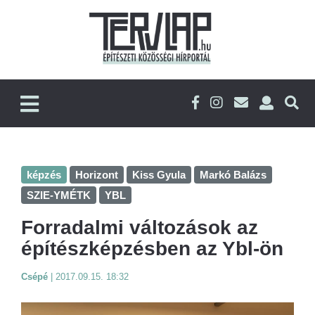
képzés
Horizont
Kiss Gyula
Markó Balázs
SZIE-YMÉTK
YBL
Forradalmi változások az
építészképzésben az Ybl-ön
Csépé
|
2017.09.15. 18:32