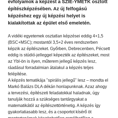
évfolyamok a képzést a SZIE-YMÉTK osztott
építészképzésében. Az új felfogású
képzéshez egy új képzési helyet is
kialakítottak az épület első emeletén.
A vidéki egyetemek osztatlan képzései eddig 4+1,5
(BSC+MSC); mostantól 3,5+2 éves rendszerben
képzik az építészeket. Győrben, Debrecenben, Pécsett
eddig is stúdió-jelleggel képezték az építészeket, most
az Ybl-ön is ilyen, műterem jellegű képzés lesz,
ráadásul forradalmian átalakul a képzés teljes
felépítése.
A képzés tematikája "spirális jellegű" lesz – mondta el
Markó Balázs DLA dékán honlapunknak. Azaz ahogy
a tervezési, építészeti feladatokkal haladnak, úgy
tanulják hozzá a szükséges tantárgyakat a
matematikától az építészettörténetig. A képzés így
gyakorlatiasabb lesz, és a csoportot kísérő öt