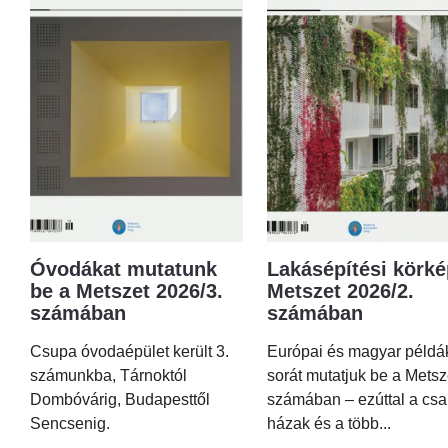
Óvodákat mutatunk
Lakásépítési körké
be a Metszet 2026/3.
Metszet 2026/2.
számában
számában
Csupa óvodaépület került 3.
Európai és magyar példá
számunkba, Tárnoktól
sorát mutatjuk be a Metsz
Dombóvárig, Budapesttől
számában – ezúttal a csa
Sencsenig.
házak és a több...