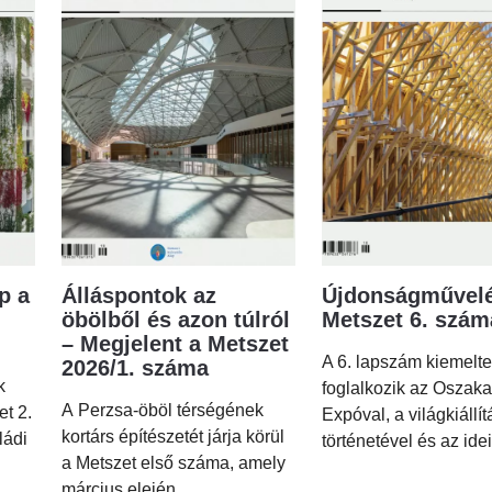
p a
Álláspontok az
Újdonságművelé
öbölből és azon túlról
Metszet 6. szá
– Megjelent a Metszet
A 6. lapszám kiemelt
2026/1. száma
k
foglalkozik az Oszaka
A Perzsa-öböl térségének
et 2.
Expóval, a világkiállí
kortárs építészetét járja körül
ládi
történetével és az idei
a Metszet első száma, amely
március elején