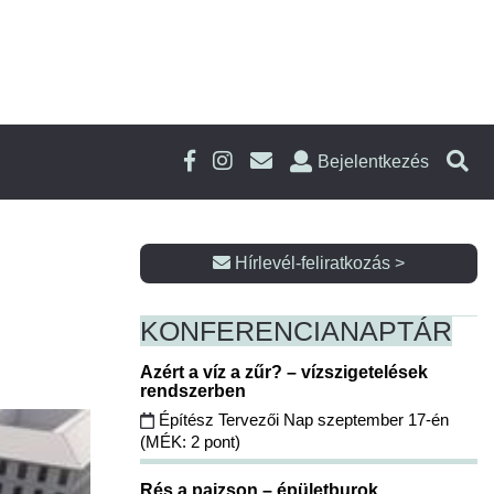
Bejelentkezés
Hírlevél-feliratkozás >
KONFERENCIA
NAPTÁR
Azért a víz a zűr? – vízszigetelések
rendszerben
Építész Tervezői Nap szeptember 17-én
(MÉK: 2 pont)
Rés a pajzson – épületburok