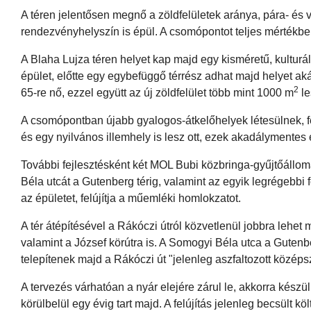
A téren jelentősen megnő a zöldfelületek aránya, pára- és ví
rendezvényhelyszín is épül. A csomópontot teljes mértékben 
A Blaha Lujza téren helyet kap majd egy kisméretű, kulturál
épület, előtte egy egybefüggő térrész adhat majd helyet a
2
65-re nő, ezzel együtt az új zöldfelület több mint 1000 m
le
A csomópontban újabb gyalogos-átkelőhelyek létesülnek, fel
és egy nyilvános illemhely is lesz ott, ezek akadálymentes e
További fejlesztésként két MOL Bubi közbringa-gyűjtőállomá
Béla utcát a Gutenberg térig, valamint az egyik legrégebb
az épületet, felújítja a műemléki homlokzatot.
A tér átépítésével a Rákóczi útról közvetlenül jobbra lehe
valamint a József körútra is. A Somogyi Béla utca a Gutenber
telepítenek majd a Rákóczi út "jelenleg aszfaltozott közép
A tervezés várhatóan a nyár elejére zárul le, akkorra készül
körülbelül egy évig tart majd. A felújítás jelenleg becsült k