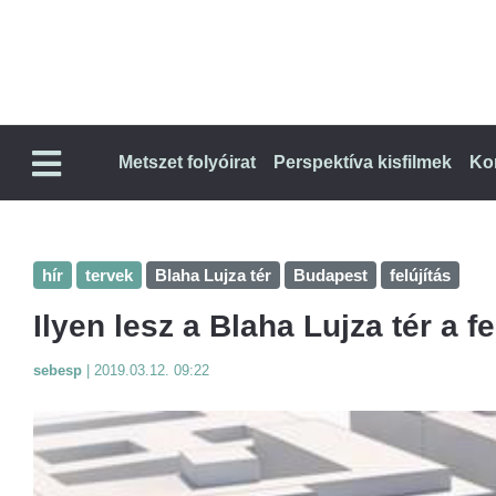
Metszet folyóirat
Perspektíva kisfilmek
Ko
hír
tervek
Blaha Lujza tér
Budapest
felújítás
Ilyen lesz a Blaha Lujza tér a fe
sebesp
|
2019.03.12. 09:22