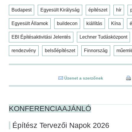
Budapest
Egyesült Királyság
építészet
hír
Egyesült Államok
buildecon
kiállítás
Kína
é
EBI Építésaktivitási Jelentés
Lechner Tudásközpont
rendezvény
belsőépítészet
Finnország
műeml
Üzenet a szerzőnek
KONFERENCIAAJÁNLÓ
Építész Tervezői Napok 2026