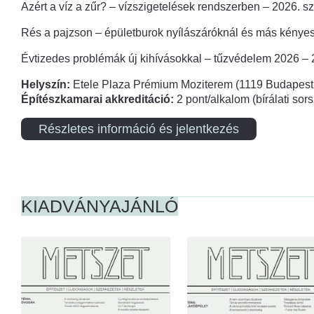
Azért a víz a zűr? – vízszigetelések rendszerben – 2026. s
Rés a pajzson – épületburok nyílászáróknál és más kényes
Évtizedes problémák új kihívásokkal – tűzvédelem 2026 –
Helyszín:
Etele Plaza Prémium Moziterem (1119 Budapest,
Építészkamarai akkreditáció:
2 pont/alkalom (bírálati so
Részletes információ és jelentkezés
KIADVÁNYAJÁNLÓ