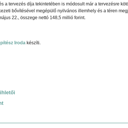
 és a tervezés díja tekintetében is módosult már a tervezésre kötö
erkezeti bővítésével megépülő nyilvános illemhely és a téren meg
jus 22., összege nettó 148,5 millió forint.
pítész Iroda
készíti.
ihletői
nt