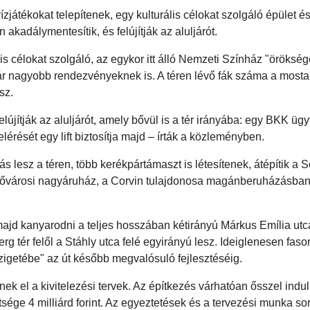
zjátékokat telepítenek, egy kulturális célokat szolgáló épület é
akadálymentesítik, és felújítják az aluljárót.
is célokat szolgáló, az egykor itt álló Nemzeti Színház "örökség
kár nagyobb rendezvényeknek is. A téren lévő fák száma a mostan
sz.
újítják az aluljárót, amely bővül is a tér irányába: egy BKK üg
lérését egy lift biztosítja majd – írták a közleményben.
s lesz a téren, több kerékpártámaszt is létesítenek, átépítik a
i fővárosi nagyáruház, a Corvin tulajdonosa magánberuházásban 
t majd kanyarodni a teljes hosszában kétirányú Márkus Emília utc
g tér felől a Stáhly utca felé egyirányú lesz. Ideiglenesen fasor
szigetébe" az út később megvalósuló fejlesztéséig.
nek el a kivitelezési tervek. Az építkezés várhatóan ősszel indul
öltsége 4 milliárd forint. Az egyeztetések és a tervezési munka so