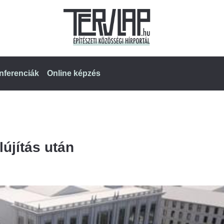
nferenciák
Online képzés
lújítás után