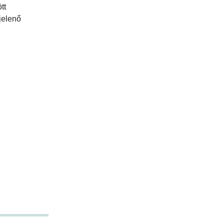
tt
jelenő