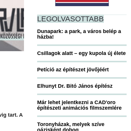
LEGOLVASOTTABB
Dunapark: a park, a város belép a
házba!
Csillagok alatt – egy kupola új élete
Petíció az építészet jövőjéért
Elhunyt Dr. Bitó János építész
Már lehet jelentkezni a CAD'oro
építészeti animációs filmszemlére
ig tart. A
Toronyházak, melyek szíve
oázisként dobog