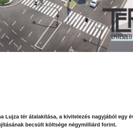
ujza tér átalakítása, a kivitelezés nagyjából egy év
újításának becsült költsége négymilliárd forint.