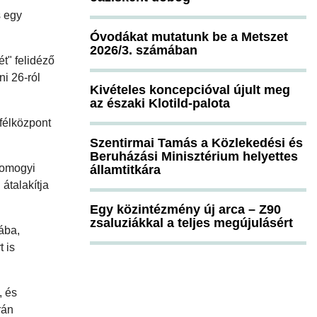
s egy
Óvodákat mutatunk be a Metszet
2026/3. számában
ét" felidéző
i 26-ról
Kivételes koncepcióval újult meg
az északi Klotild-palota
yfélközpont
Szentirmai Tamás a Közlekedési és
Beruházási Minisztérium helyettes
 Somogyi
államtitkára
átalakítja
Egy közintézmény új arca – Z90
zsaluziákkal a teljes megújulásért
ába,
t is
, és
rán