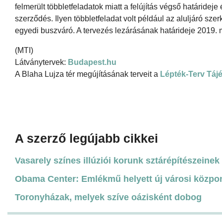
felmerült többletfeladatok miatt a felújítás végső határideje
szerződés. Ilyen többletfeladat volt például az aluljáró sz
egyedi buszváró. A tervezés lezárásának határideje 2019. má
(MTI)
Látványtervek:
Budapest.hu
A Blaha Lujza tér megújításának terveit a
Lépték-Terv Tájé
A szerző legújabb cikkei
Vasarely színes illúziói korunk sztárépítészeinek 
Obama Center: Emlékmű helyett új városi közpo
Toronyházak, melyek szíve oázisként dobog