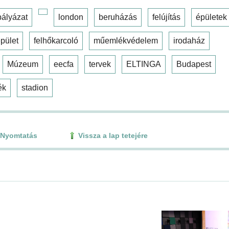
pályázat
london
beruházás
felújítás
épületek
pület
felhőkarcoló
műemlékvédelem
irodaház
Múzeum
eecfa
tervek
ELTINGA
Budapest
ék
stadion
Nyomtatás
Vissza a lap tetejére