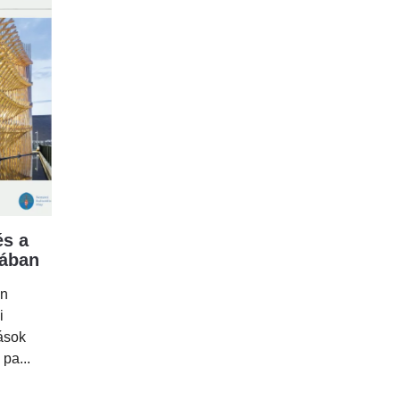
s a
mában
en
i
tások
 pa...