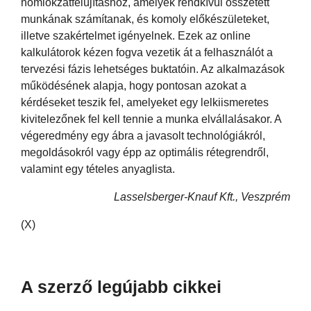
homlokzatfelújításhoz, amelyek rendkívül összetett
munkának számítanak, és komoly előkészületeket,
illetve szakértelmet igényelnek. Ezek az online
kalkulátorok kézen fogva vezetik át a felhasználót a
tervezési fázis lehetséges buktatóin. Az alkalmazások
működésének alapja, hogy pontosan azokat a
kérdéseket teszik fel, amelyeket egy lelkiismeretes
kivitelezőnek fel kell tennie a munka elvállalásakor. A
végeredmény egy ábra a javasolt technológiákról,
megoldásokról vagy épp az optimális rétegrendről,
valamint egy tételes anyaglista.
Lasselsberger-Knauf Kft., Veszprém
(X)
A szerző legújabb cikkei