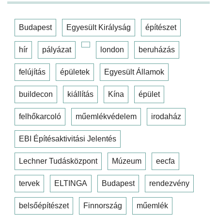
Budapest
Egyesült Királyság
építészet
hír
pályázat
london
beruházás
felújítás
épületek
Egyesült Államok
buildecon
kiállítás
Kína
épület
felhőkarcoló
műemlékvédelem
irodaház
EBI Építésaktivitási Jelentés
Lechner Tudásközpont
Múzeum
eecfa
tervek
ELTINGA
Budapest
rendezvény
belsőépítészet
Finnország
műemlék