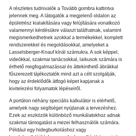
A részletes tudnivalók a Tovább gombra kattintva
jelennek meg. A látogatók a megjelenő oldalon az
épületrész kialakítására vagy felújítására vonatkozó
valamennyi kérdésükre választ találhatnak, valamint
megismerkedhetnek azokkal a termékekkel, komplett
rendszerekkel és megoldásokkal, amelyeket a
Lasselsberger-Knauf kínál számukra. A sok képpel,
videókkal, szakmai tanácsokkal, laikusok számára is
érthető megfogalmazással és áttekinthető ábrákkal
fűszerezett tájékoztatók mind azt a célt szolgálják,
hogy az érdeklődők átfogó képet kapjanak a
kivitelezési folyamatok lépéseiről.
A portálon néhány speciális kalkulátor is elérhető,
amelyek nagy segítséget nyújtanak a tervezéshez.
Ezek az eszközök különböző munkálatokhoz adnak
szakmai támogatást a mezei felhasználók számára.
Például egy hidegburkoláshoz vagy