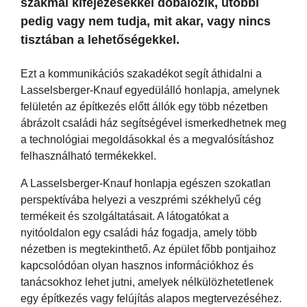
szakmai kifejezésekkel dobálózik, utóbbi
pedig vagy nem tudja, mit akar, vagy nincs
tisztában a lehetőségekkel.
Ezt a kommunikációs szakadékot segít áthidalni a
Lasselsberger-Knauf egyedülálló honlapja, amelynek
felületén az építkezés előtt állók egy több nézetben
ábrázolt családi ház segítségével ismerkedhetnek meg
a technológiai megoldásokkal és a megvalósításhoz
felhasználható termékekkel.
A Lasselsberger-Knauf honlapja egészen szokatlan
perspektívába helyezi a veszprémi székhelyű cég
termékeit és szolgáltatásait. A látogatókat a
nyitóoldalon egy családi ház fogadja, amely több
nézetben is megtekinthető. Az épület főbb pontjaihoz
kapcsolódóan olyan hasznos információkhoz és
tanácsokhoz lehet jutni, amelyek nélkülözhetetlenek
egy építkezés vagy felújítás alapos megtervezéséhez.