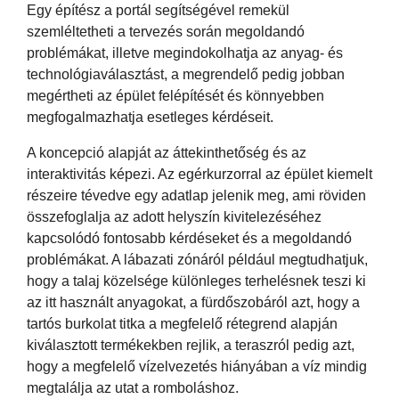
Egy építész a portál segítségével remekül
szemléltetheti a tervezés során megoldandó
problémákat, illetve megindokolhatja az anyag- és
technológiaválasztást, a megrendelő pedig jobban
megértheti az épület felépítését és könnyebben
megfogalmazhatja esetleges kérdéseit.
A koncepció alapját az áttekinthetőség és az
interaktivitás képezi. Az egérkurzorral az épület kiemelt
részeire tévedve egy adatlap jelenik meg, ami röviden
összefoglalja az adott helyszín kivitelezéséhez
kapcsolódó fontosabb kérdéseket és a megoldandó
problémákat. A lábazati zónáról például megtudhatjuk,
hogy a talaj közelsége különleges terhelésnek teszi ki
az itt használt anyagokat, a fürdőszobáról azt, hogy a
tartós burkolat titka a megfelelő rétegrend alapján
kiválasztott termékekben rejlik, a teraszról pedig azt,
hogy a megfelelő vízelvezetés hiányában a víz mindig
megtalálja az utat a romboláshoz.