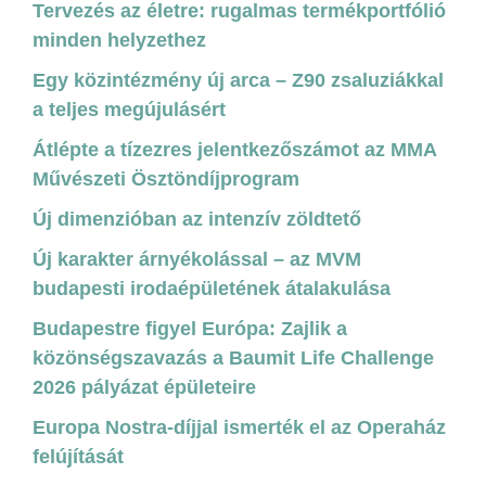
Tervezés az életre: rugalmas termékportfólió
minden helyzethez
Egy közintézmény új arca – Z90 zsaluziákkal
a teljes megújulásért
Átlépte a tízezres jelentkezőszámot az MMA
Művészeti Ösztöndíjprogram
Új dimenzióban az intenzív zöldtető
Új karakter árnyékolással – az MVM
budapesti irodaépületének átalakulása
Budapestre figyel Európa: Zajlik a
közönségszavazás a Baumit Life Challenge
2026 pályázat épületeire
Europa Nostra-díjjal ismerték el az Operaház
felújítását