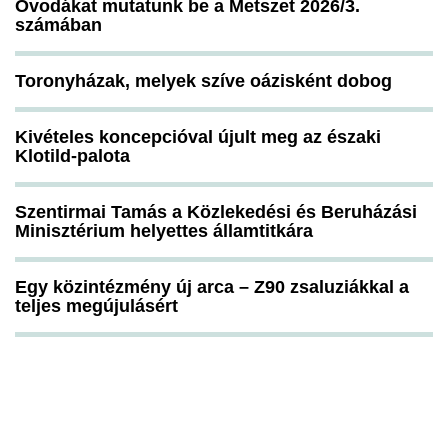
Óvodákat mutatunk be a Metszet 2026/3.
számában
Toronyházak, melyek szíve oázisként dobog
Kivételes koncepcióval újult meg az északi
Klotild-palota
Szentirmai Tamás a Közlekedési és Beruházási
Minisztérium helyettes államtitkára
Egy közintézmény új arca – Z90 zsaluziákkal a
teljes megújulásért