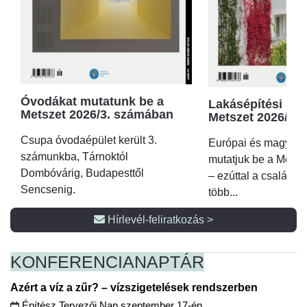
Óvodákat mutatunk be a
Lakásépítési kör
Metszet 2026/3. számában
Metszet 2026/2.
Csupa óvodaépület került 3.
Európai és magyar p
számunkba, Tárnoktól
mutatjuk be a Metsz
Dombóvárig, Budapesttől
– ezúttal a családi 
Sencsenig.
több...
Hírlevél-feliratkozás >
KONFERENCIA
NAPTÁR
Azért a víz a zűr? – vízszigetelések rendszerben
Építész Tervezői Nap szeptember 17-én