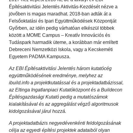
Építésaktivitási Jelentés Aktivitás-Kezdését nézve a
jövőben is magas maradhat. 2018-ban adták át a
Felsőoktatási és Ipari Együttműködések Központját
Győrben, az idén pedig várhatóan elkészül többek
között a MOME Campus – Kreatív Innovációs és
Tudáspark harmadik üteme, a korábban már említett
Debreceni Nemzetközi Iskola, vagy a Kecskeméti
Egyetem PADMA Kampusza.
Az EBI Építésaktivitási Jelentés három kutatócég
együttműködésének eredménye, melyhez az
ibuild.info a projektkutatással és a projektadatbázissal,
az Eltinga Ingatlanpiaci Kutatóközpont és a Buildecon
Építésgazdasági Kutató pedig a mutatószámok
kialakításával és az aggregálást végző algoritmusok
kidolgozásával járul hozzá.
A projektadatbázis negyedévenkénti feldolgozásának
célja az egyedi építési projektek adataiból olyan