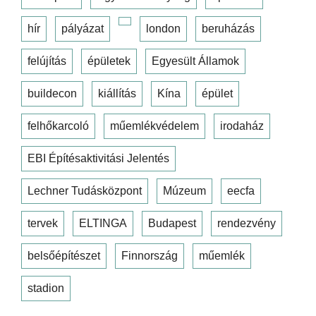
hír
pályázat
london
beruházás
felújítás
épületek
Egyesült Államok
buildecon
kiállítás
Kína
épület
felhőkarcoló
műemlékvédelem
irodaház
EBI Építésaktivitási Jelentés
Lechner Tudásközpont
Múzeum
eecfa
tervek
ELTINGA
Budapest
rendezvény
belsőépítészet
Finnország
műemlék
stadion