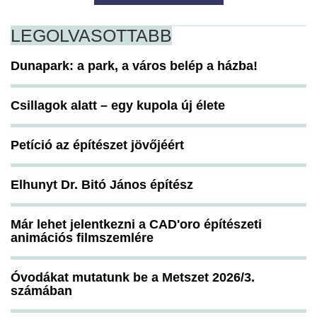
LEGOLVASOTTABB
Dunapark: a park, a város belép a házba!
Csillagok alatt – egy kupola új élete
Petíció az építészet jövőjéért
Elhunyt Dr. Bitó János építész
Már lehet jelentkezni a CAD'oro építészeti
animációs filmszemlére
Óvodákat mutatunk be a Metszet 2026/3.
számában