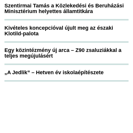
Szentirmai Tamás a Közlekedési és Beruházási
Minisztérium helyettes államtitkára
Kivételes koncepcióval újult meg az északi
Klotild-palota
Egy közintézmény új arca – Z90 zsaluziákkal a
teljes megújulásért
„A Jedlik” – Hetven év iskolaépítészete