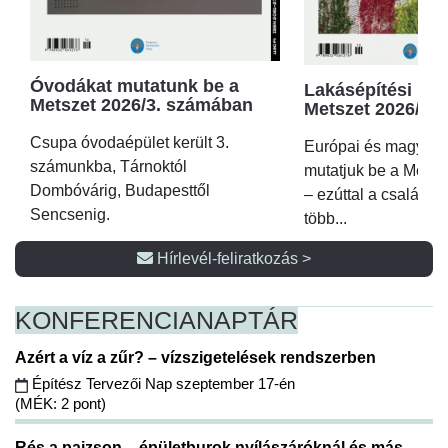
Óvodákat mutatunk be a
Lakásépítési kör
Metszet 2026/3. számában
Metszet 2026/2.
Csupa óvodaépület került 3.
Európai és magyar p
számunkba, Tárnoktól
mutatjuk be a Metsz
Dombóvárig, Budapesttől
– ezúttal a családi 
Sencsenig.
több...
Hírlevél-feliratkozás >
KONFERENCIA
NAPTÁR
Azért a víz a zűr? – vízszigetelések rendszerben
Építész Tervezői Nap szeptember 17-én
(MÉK: 2 pont)
Rés a pajzson – épületburok nyílászáróknál és más