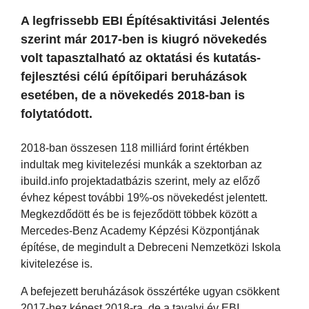
A legfrissebb EBI Építésaktivitási Jelentés
szerint már 2017-ben is kiugró növekedés
volt tapasztalható az oktatási és kutatás-
fejlesztési célú építőipari beruházások
esetében, de a növekedés 2018-ban is
folytatódott.
2018-ban összesen 118 milliárd forint értékben
indultak meg kivitelezési munkák a szektorban az
ibuild.info projektadatbázis szerint, mely az előző
évhez képest további 19%-os növekedést jelentett.
Megkezdődött és be is fejeződött többek között a
Mercedes-Benz Academy Képzési Központjának
építése, de megindult a Debreceni Nemzetközi Iskola
kivitelezése is.
A befejezett beruházások összértéke ugyan csökkent
2017-hez képest 2018-ra, de a tavalyi év EBI