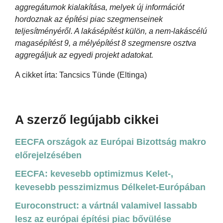
aggregátumok kialakítása, melyek új információt
hordoznak az építési piac szegmenseinek
teljesítményéről. A lakásépítést külön, a nem-lakáscélú
magasépítést 9, a mélyépítést 8 szegmensre osztva
aggregáljuk az egyedi projekt adatokat.
A cikket írta: Tancsics Tünde (Eltinga)
A szerző legújabb cikkei
EECFA országok az Európai Bizottság makro
előrejelzésében
EECFA: kevesebb optimizmus Kelet-,
kevesebb pesszimizmus Délkelet-Európában
Euroconstruct: a vártnál valamivel lassabb
lesz az európai építési piac bővülése