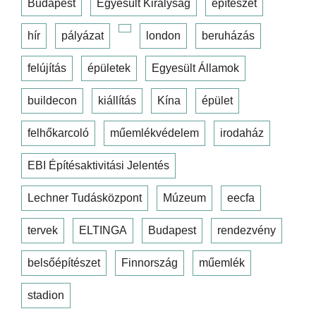
Budapest
Egyesült Királyság
építészet
hír
pályázat
london
beruházás
felújítás
épületek
Egyesült Államok
buildecon
kiállítás
Kína
épület
felhőkarcoló
műemlékvédelem
irodaház
EBI Építésaktivitási Jelentés
Lechner Tudásközpont
Múzeum
eecfa
tervek
ELTINGA
Budapest
rendezvény
belsőépítészet
Finnország
műemlék
stadion