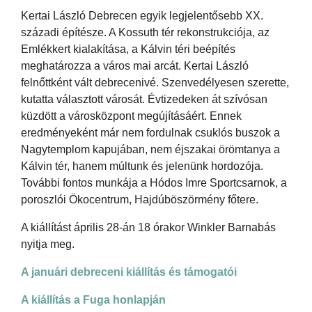
Kertai László Debrecen egyik legjelentősebb XX.
századi építésze. A Kossuth tér rekonstrukciója, az
Emlékkert kialakítása, a Kálvin téri beépítés
meghatározza a város mai arcát. Kertai László
felnőttként vált debrecenivé. Szenvedélyesen szerette,
kutatta választott városát. Évtizedeken át szívósan
küzdött a városközpont megújításáért. Ennek
eredményeként már nem fordulnak csuklós buszok a
Nagytemplom kapujában, nem éjszakai örömtanya a
Kálvin tér, hanem múltunk és jelenünk hordozója.
További fontos munkája a Hódos Imre Sportcsarnok, a
poroszlói Ökocentrum, Hajdúböszörmény főtere.
A kiállítást április 28-án 18 órakor Winkler Barnabás
nyitja meg.
A januári debreceni kiállítás és támogatói
A kiállítás a Fuga honlapján