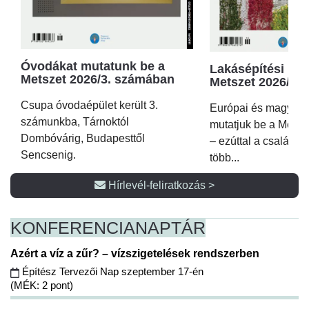
Óvodákat mutatunk be a
Lakásépítési kör
Metszet 2026/3. számában
Metszet 2026/2.
Csupa óvodaépület került 3.
Európai és magyar p
számunkba, Tárnoktól
mutatjuk be a Metsz
Dombóvárig, Budapesttől
– ezúttal a családi 
Sencsenig.
több...
Hírlevél-feliratkozás >
KONFERENCIA
NAPTÁR
Azért a víz a zűr? – vízszigetelések rendszerben
Építész Tervezői Nap szeptember 17-én
(MÉK: 2 pont)