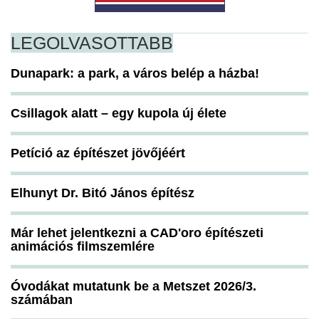
LEGOLVASOTTABB
Dunapark: a park, a város belép a házba!
Csillagok alatt – egy kupola új élete
Petíció az építészet jövőjéért
Elhunyt Dr. Bitó János építész
Már lehet jelentkezni a CAD'oro építészeti
animációs filmszemlére
Óvodákat mutatunk be a Metszet 2026/3.
számában