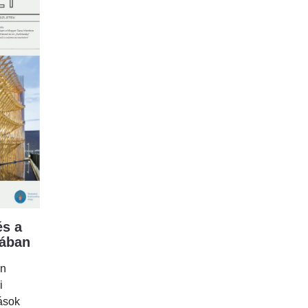
s a
mában
en
i
tások