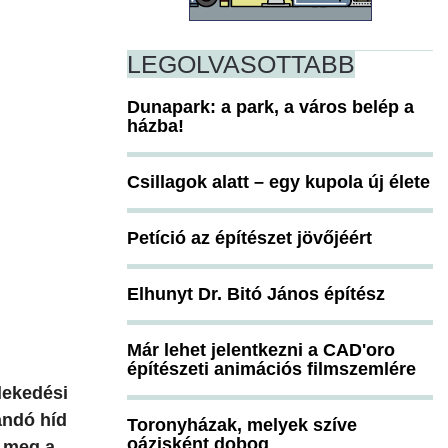
LEGOLVASOTTABB
Dunapark: a park, a város belép a
házba!
Csillagok alatt – egy kupola új élete
Petíció az építészet jövőjéért
Elhunyt Dr. Bitó János építész
Már lehet jelentkezni a CAD'oro
építészeti animációs filmszemlére
lekedési
andó híd
Toronyházak, melyek szíve
oázisként dobog
k meg a