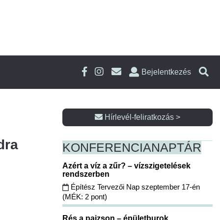
Bejelentkezés
Hírlevél-feliratkozás >
dra
KONFERENCIA
NAPTÁR
Azért a víz a zűr? – vízszigetelések
rendszerben
Építész Tervezői Nap szeptember 17-én
(MÉK: 2 pont)
Rés a pajzson – épületburok