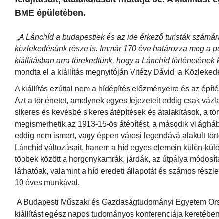
BME épületében.
„A Lánchíd a budapestiek és az ide érkező turisták számá
közlekedésünk része is. Immár 170 éve határozza meg a pest
kiállításban arra törekedtünk, hogy a Lánchíd történetének k
mondta el a kiállítás megnyitóján Vitézy Dávid, a Közleke
A kiállítás ezúttal nem a hídépítés előzményeire és az épít
Azt a történetet, amelynek egyes fejezeteit eddig csak vázl
sikeres és kevésbé sikeres átépítések és átalakítások, a tö
megismerhetik az 1913-15-ös átépítést, a második világhábo
eddig nem ismert, vagy éppen városi legendává alakult tör
Lánchíd változásait, hanem a híd egyes elemein külön-külön
többek között a horgonykamrák, járdák, az útpálya módosítá
láthatóak, valamint a híd eredeti állapotát és számos rész
10 éves munkával.
A Budapesti Műszaki és Gazdaságtudományi Egyetem Orsz
kiállítást egész napos tudományos konferenciája keretében