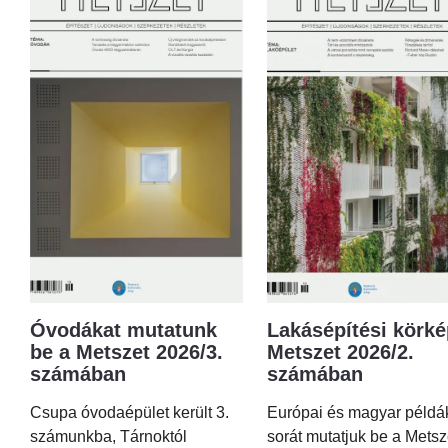
Óvodákat mutatunk
Lakásépítési körké
be a Metszet 2026/3.
Metszet 2026/2.
számában
számában
Csupa óvodaépület került 3.
Európai és magyar példá
számunkba, Tárnoktól
sorát mutatjuk be a Metsz