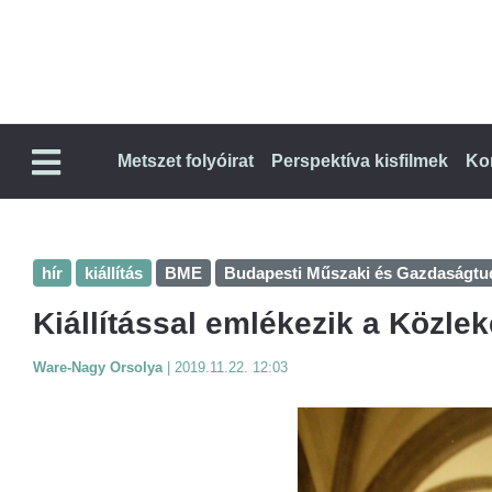
Metszet folyóirat
Perspektíva kisfilmek
Ko
hír
kiállítás
BME
Budapesti Műszaki és Gazdaságt
Kiállítással emlékezik a Közl
Ware-Nagy Orsolya
|
2019.11.22. 12:03