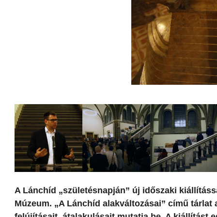
A Lánchíd „születésnapján” új időszaki kiállítás
Múzeum. „A Lánchíd alakváltozásai” című tárlat 
felújításait, átalakulásait mutatja be. A kiállít