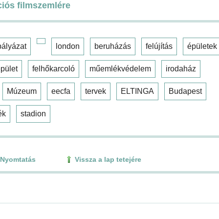
ciós filmszemlére
pályázat
london
beruházás
felújítás
épületek
pület
felhőkarcoló
műemlékvédelem
irodaház
Múzeum
eecfa
tervek
ELTINGA
Budapest
ék
stadion
Nyomtatás
Vissza a lap tetejére