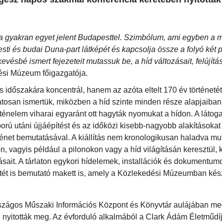
ra gyakran egyet jelent Budapesttel. Szimbólum, ami egyben a 
i és budai Duna-part látképét és kapcsolja össze a folyó két pa
evésbé ismert fejezeteit mutassuk be, a híd változásait, felújítás
dési Múzeum főigazgatója.
és időszakára koncentrál, hanem az azóta eltelt 170 év történetét
atosan ismertük, miközben a híd szinte minden része alapjaiban 
rténelem viharai egyaránt ott hagyták nyomukat a hídon. A látog
rú utáni újjáépítést és az időközi kisebb-nagyobb alakításokat
ténet bemutatásával. A kiállítás nem kronologikusan haladva mut
, vagyis például a pilonokon vagy a híd világításán keresztül,
sait. A tárlaton egykori hídelemek, installációk és dokumentumo
letét is bemutató makett is, amely a Közlekedési Múzeumban kés
ágos Műszaki Információs Központ és Könyvtár aulájában meg
 nyitották meg. Az évforduló alkalmából a Clark Ádám Életműdíj