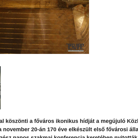
sal köszönti a főváros ikonikus hídját a megújuló Köz
a november 20-án 170 éve elkészült első fővárosi áll
ást egész napos szakmai konferencia keretében nyitottá