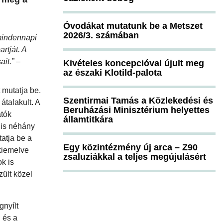
Óvodákat mutatunk be a Metszet
2026/3. számában
mindennapi
rtját. A
ait.”
–
Kivételes koncepcióval újult meg
az északi Klotild-palota
 mutatja be.
Szentirmai Tamás a Közlekedési és
átalakult. A
Beruházási Minisztérium helyettes
atók
államtitkára
 is néhány
atja be a
Egy közintézmény új arca – Z90
 kiemelve
zsaluziákkal a teljes megújulásért
k is
zült közel
nyílt
 és a