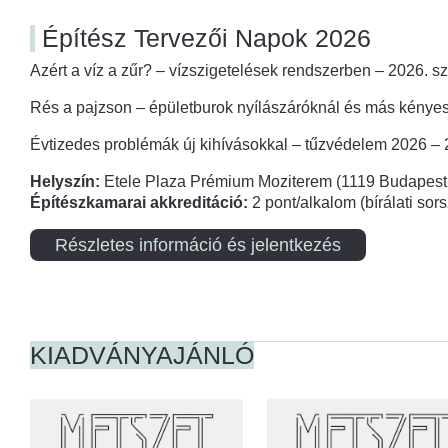
Építész Tervezői Napok 2026
Azért a víz a zűr? – vízszigetelések rendszerben – 2026. s
Rés a pajzson – épületburok nyílászáróknál és más kényes
Évtizedes problémák új kihívásokkal – tűzvédelem 2026 –
Helyszín:
Etele Plaza Prémium Moziterem (1119 Budapest,
Építészkamarai akkreditáció:
2 pont/alkalom (bírálati so
Részletes információ és jelentkezés
KIADVÁNYAJÁNLÓ