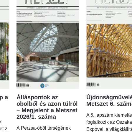
p a
Álláspontok az
Újdonságművelé
öbölből és azon túlról
Metszet 6. szá
– Megjelent a Metszet
A 6. lapszám kiemelt
2026/1. száma
k
foglalkozik az Oszaka
A Perzsa-öböl térségének
et 2.
Expóval, a világkiállí