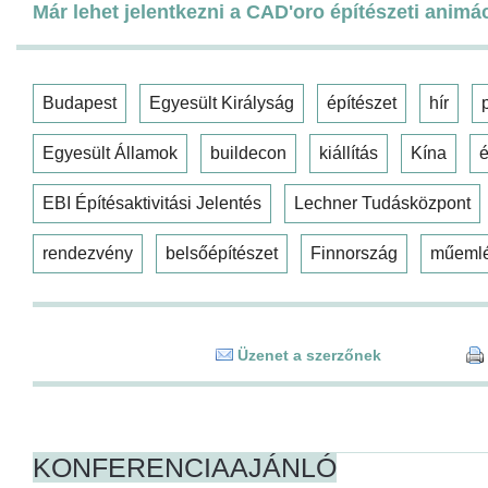
Már lehet jelentkezni a CAD'oro építészeti animá
Budapest
Egyesült Királyság
építészet
hír
Egyesült Államok
buildecon
kiállítás
Kína
é
EBI Építésaktivitási Jelentés
Lechner Tudásközpont
rendezvény
belsőépítészet
Finnország
műeml
Üzenet a szerzőnek
KONFERENCIAAJÁNLÓ