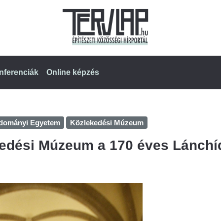
nferenciák
Online képzés
udományi Egyetem
Közlekedési Múzeum
ekedési Múzeum a 170 éves Lánchí