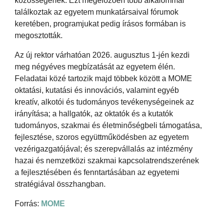
közösségének. Ezt megelőzően több alkalommal
találkoztak az egyetem munkatársaival fórumok
keretében, programjukat pedig írásos formában is
megosztották.
Az új rektor várhatóan 2026. augusztus 1-jén kezdi
meg négyéves megbízatását az egyetem élén.
Feladatai közé tartozik majd többek között a MOME
oktatási, kutatási és innovációs, valamint egyéb
kreatív, alkotói és tudományos tevékenységeinek az
irányítása; a hallgatók, az oktatók és a kutatók
tudományos, szakmai és életminőségbeli támogatása,
fejlesztése, szoros együttműködésben az egyetem
vezérigazgatójával; és szerepvállalás az intézmény
hazai és nemzetközi szakmai kapcsolatrendszerének
a fejlesztésében és fenntartásában az egyetemi
stratégiával összhangban.
Forrás:
MOME