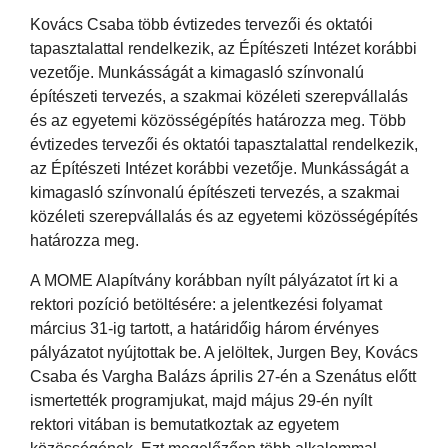
Kovács Csaba több évtizedes tervezői és oktatói
tapasztalattal rendelkezik, az Építészeti Intézet korábbi
vezetője. Munkásságát a kimagasló színvonalú
építészeti tervezés, a szakmai közéleti szerepvállalás
és az egyetemi közösségépítés határozza meg. Több
évtizedes tervezői és oktatói tapasztalattal rendelkezik,
az Építészeti Intézet korábbi vezetője. Munkásságát a
kimagasló színvonalú építészeti tervezés, a szakmai
közéleti szerepvállalás és az egyetemi közösségépítés
határozza meg.
A MOME Alapítvány korábban nyílt pályázatot írt ki a
rektori pozíció betöltésére: a jelentkezési folyamat
március 31-ig tartott, a határidőig három érvényes
pályázatot nyújtottak be. A jelöltek, Jurgen Bey, Kovács
Csaba és Vargha Balázs április 27-én a Szenátus előtt
ismertették programjukat, majd május 29-én nyílt
rektori vitában is bemutatkoztak az egyetem