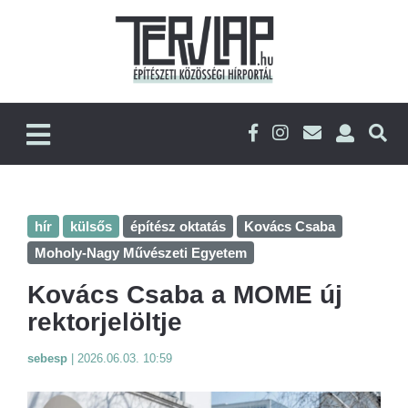
hír
külsős
építész oktatás
Kovács Csaba
Moholy-Nagy Művészeti Egyetem
Kovács Csaba a MOME új
rektorjelöltje
sebesp
|
2026.06.03. 10:59