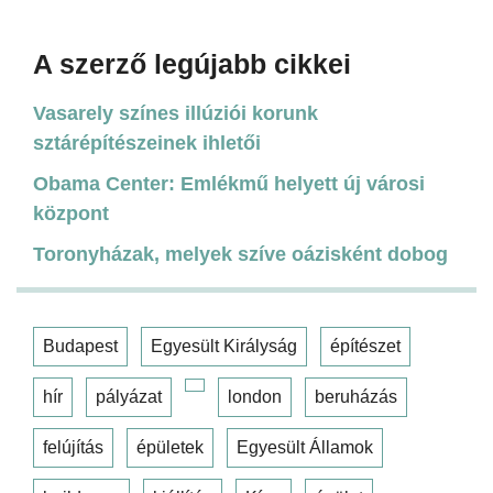
A szerző legújabb cikkei
Vasarely színes illúziói korunk
sztárépítészeinek ihletői
Obama Center: Emlékmű helyett új városi
központ
Toronyházak, melyek szíve oázisként dobog
Budapest
Egyesült Királyság
építészet
hír
pályázat
london
beruházás
felújítás
épületek
Egyesült Államok