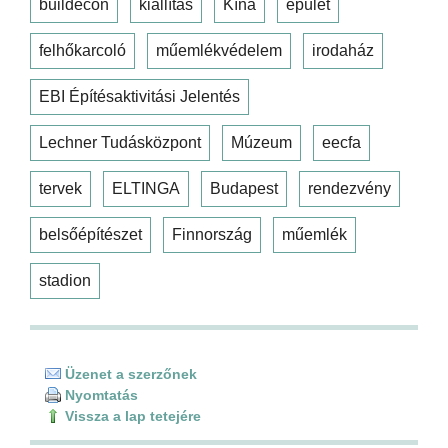
buildecon
kiállítás
Kína
épület
felhőkarcoló
műemlékvédelem
irodaház
EBI Építésaktivitási Jelentés
Lechner Tudásközpont
Múzeum
eecfa
tervek
ELTINGA
Budapest
rendezvény
belsőépítészet
Finnország
műemlék
stadion
Üzenet a szerzőnek
Nyomtatás
Vissza a lap tetejére