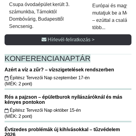
Csupa óvodaépület került 3.
Európai és magyar p
számunkba, Tárnoktól
mutatjuk be a Metsz
Dombóvárig, Budapesttől
– ezúttal a családi 
Sencsenig.
több...
Hírlevél-feliratkozás >
KONFERENCIA
NAPTÁR
Azért a víz a zűr? – vízszigetelések rendszerben
Építész Tervezői Nap szeptember 17-én
(MÉK: 2 pont)
Rés a pajzson – épületburok nyílászáróknál és más
kényes pontokon
Építész Tervezői Nap október 15-én
(MÉK: 2 pont)
Évtizedes problémák új kihívásokkal – tűzvédelem
2026