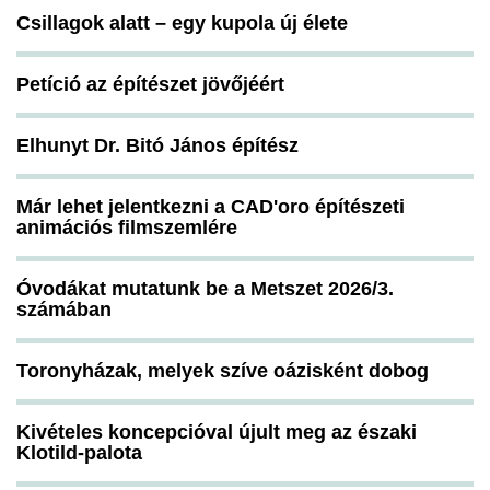
Csillagok alatt – egy kupola új élete
Petíció az építészet jövőjéért
Elhunyt Dr. Bitó János építész
Már lehet jelentkezni a CAD'oro építészeti
animációs filmszemlére
Óvodákat mutatunk be a Metszet 2026/3.
számában
Toronyházak, melyek szíve oázisként dobog
Kivételes koncepcióval újult meg az északi
Klotild-palota