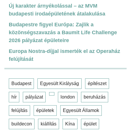
Új karakter árnyékolással – az MVM
budapesti irodaépületének átalakulása
Budapestre figyel Európa: Zajlik a
közönségszavazás a Baumit Life Challenge
2026 pályázat épületeire
Europa Nostra-díjjal ismerték el az Operaház
felújítását
Budapest
Egyesült Királyság
építészet
hír
pályázat
london
beruházás
felújítás
épületek
Egyesült Államok
buildecon
kiállítás
Kína
épület