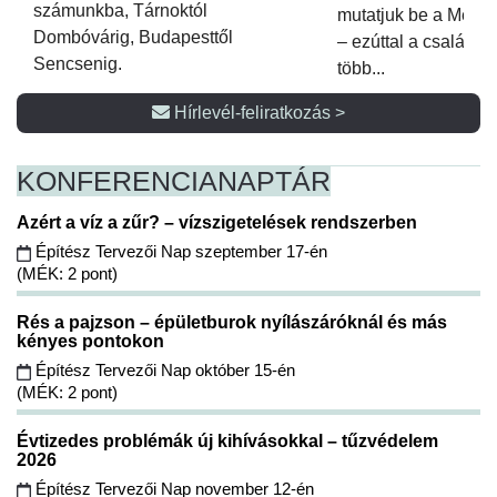
számunkba, Tárnoktól
mutatjuk be a Metsz
Dombóvárig, Budapesttől
– ezúttal a családi 
Sencsenig.
több...
Hírlevél-feliratkozás >
KONFERENCIA
NAPTÁR
Azért a víz a zűr? – vízszigetelések rendszerben
Építész Tervezői Nap szeptember 17-én
(MÉK: 2 pont)
Rés a pajzson – épületburok nyílászáróknál és más
kényes pontokon
Építész Tervezői Nap október 15-én
(MÉK: 2 pont)
Évtizedes problémák új kihívásokkal – tűzvédelem
2026
Építész Tervezői Nap november 12-én