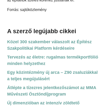
az építtetők széles köréhez jussanak el.
Forrás: sajtóközlemény
A szerző legújabb cikkei
Közel 300 szakember válaszolt az Építész
Szakpolitikai Platform kérdéseire
Tervezés az életre: rugalmas termékportfólió
minden helyzethez
Egy közintézmény új arca – Z90 zsaluziákkal
a teljes megújulásért
Átlépte a tízezres jelentkezőszámot az MMA
Művészeti Ösztöndíjprogram
Új dimenzióban az intenzív zöldtető