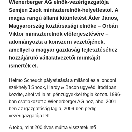
Wienerberger AG elnök-vezérigazgatója
Semjén Zsolt miniszterelnök-helyettestől. A
magas rangú állami kitüntetést Áder János,
Magyarország köztársasági elnöke – Orbán
Viktor miniszterelnök előterjesztésére –
adományozta a konszern vezetőjének,
amellyel a magyar gazdaság fejlesztéséhez
hozzájáruló vállalatvezetői munkáját
ismerték el.
Heimo Scheuch pályafutását a milánói és a londoni
székhelyű Shook, Hardy & Bacon ügyvédi irodában
kezdte, ahol vállalati pénzügyekkel foglalkozott. 1996-
ban csatlakozott a Wienerberger AG-hoz, ahol 2001-
ben az igazgatóság tagja, 2009-ben pedig
vezérigazgatója lett.
A több, mint 200 éves múltra visszatekintő