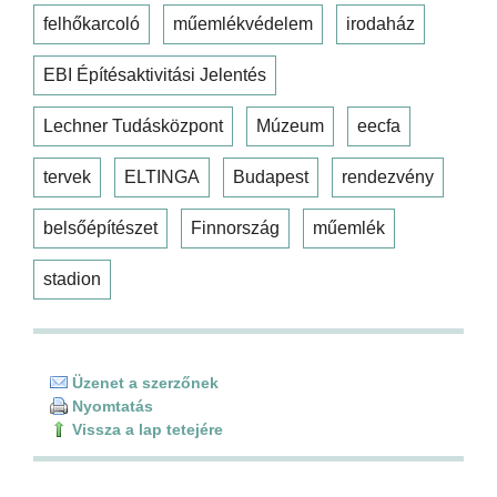
felhőkarcoló
műemlékvédelem
irodaház
EBI Építésaktivitási Jelentés
Lechner Tudásközpont
Múzeum
eecfa
tervek
ELTINGA
Budapest
rendezvény
belsőépítészet
Finnország
műemlék
stadion
Üzenet a szerzőnek
Nyomtatás
Vissza a lap tetejére