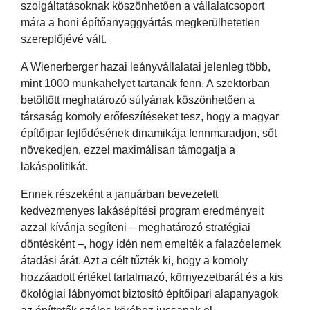
szolgáltatásoknak köszönhetően a vállalatcsoport
mára a honi építőanyaggyártás megkerülhetetlen
szereplőjévé vált.
A Wienerberger hazai leányvállalatai jelenleg több,
mint 1000 munkahelyet tartanak fenn. A szektorban
betöltött meghatározó súlyának köszönhetően a
társaság komoly erőfeszítéseket tesz, hogy a magyar
építőipar fejlődésének dinamikája fennmaradjon, sőt
növekedjen, ezzel maximálisan támogatja a
lakáspolitikát.
Ennek részeként a januárban bevezetett
kedvezmenyes lakásépítési program eredményeit
azzal kívánja segíteni – meghatározó stratégiai
döntésként –, hogy idén nem emelték a falazóelemek
átadási árát. Azt a célt tűzték ki, hogy a komoly
hozzáadott értéket tartalmazó, környezetbarát és a kis
ökológiai lábnyomot biztosító építőipari alapanyagok