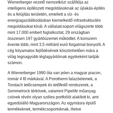
Wienerberger vezető nemzetközi szállítója az
intelligens építészeti megoldásoknak az újlakás-építés
és a felújítás területén, emellett a víz- és
energiagazdálkodásban kiemelkedő infrastrukturális
megoldásokat kínál. A vállalatcsoport világszerte több
mint 17.000 embert foglalkoztat, 29 országban
összesen 197 gyártóüzemet működtet. A konszern
évente több, mint 3,5 milliárd euró forgalmat bonyolít. A
cég folyamatos fejlődésének köszönhetően mára a
világ legnagyobb téglagyártóinak egyikeként tartják
számon.
A Wienerberger 1990 óta van jelen a magyar piacon,
immár 4 fő márkával. A Porotherm falazóelemek, a
Tondach tetőcserepek és tetőfedő rendszerek, a
Semmelrock térkövek, valamint Pipelife műanyag
csövek révén olyan széles portfoliót alakított ki, ami
egyedülálló Magyarországon. Az egymásra épülő
termékeknek, termékcsoportoknak, illetve