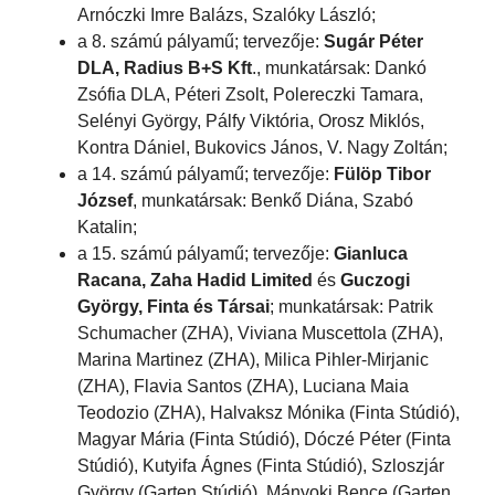
Arnóczki Imre Balázs, Szalóky László;
a 8. számú pályamű; tervezője:
Sugár Péter
DLA, Radius B+S Kft
., munkatársak: Dankó
Zsófia DLA, Péteri Zsolt, Polereczki Tamara,
Selényi György, Pálfy Viktória, Orosz Miklós,
Kontra Dániel, Bukovics János, V. Nagy Zoltán;
a 14. számú pályamű; tervezője:
Fülöp Tibor
József
, munkatársak: Benkő Diána, Szabó
Katalin;
a 15. számú pályamű; tervezője:
Gianluca
Racana, Zaha Hadid Limited
és
Guczogi
György, Finta és Társai
; munkatársak: Patrik
Schumacher (ZHA), Viviana Muscettola (ZHA),
Marina Martinez (ZHA), Milica Pihler-Mirjanic
(ZHA), Flavia Santos (ZHA), Luciana Maia
Teodozio (ZHA), Halvaksz Mónika (Finta Stúdió),
Magyar Mária (Finta Stúdió), Dóczé Péter (Finta
Stúdió), Kutyifa Ágnes (Finta Stúdió), Szloszjár
György (Garten Stúdió), Mányoki Bence (Garten