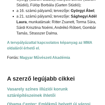
Stúdió), Fülöp Borbála (Garten Stúdió);
a 16. számú pályamű; tervezője:
Györgyi Ábel
;
a 21. számú pályamű; tervezője:
Sághegyi Adél
Laura
, munkatársak: Ritter Zsanett, Torma Sára,
Sárdi Krisztina Noémi, Andrékó Róbert, Gombár
Tamás, Strasszer Dalma.
A tervpályázattal kapcsolatos képanyag az MMA
oldaláról érhető el.
Forrás:
Magyar Művészeti Akadémia
A szerző legújabb cikkei
Vasarely színes illúziói korunk
sztárépítészeinek ihletői
Obama Center: Emlékmű helyett új városi