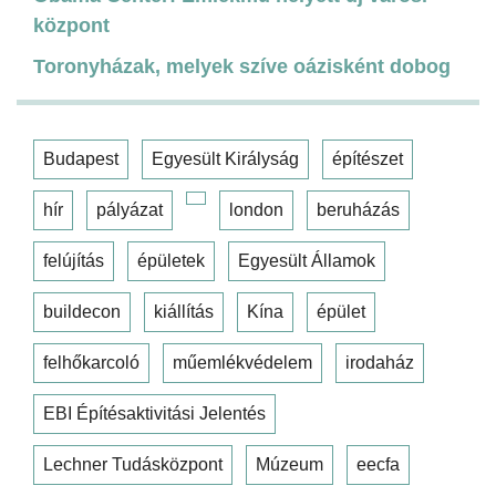
központ
Toronyházak, melyek szíve oázisként dobog
Budapest
Egyesült Királyság
építészet
hír
pályázat
london
beruházás
felújítás
épületek
Egyesült Államok
buildecon
kiállítás
Kína
épület
felhőkarcoló
műemlékvédelem
irodaház
EBI Építésaktivitási Jelentés
Lechner Tudásközpont
Múzeum
eecfa