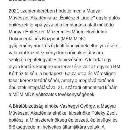
2021 szeptemberében hirdette meg a Magyar
Művészeti Akadémia az „Építészet Ligete" egyfordulós
építészeti tervpályázatot a fenntartása alatt működő
Magyar Építészeti Múzeum és Műemlékvédelmi
Dokumentációs Központ (MÉM MDK)
gyűjteményeinek és új kiállítóhelyének elhelyezésére,
valamint közintézményi funkcióinak ellátására
szolgáló épületegyüttes tervezésére. A feladat egy
olyan kortárs komplexum tervezése volt az egykori BM
Kórház telkén, a budapesti Bajza utca és Városligeti
fasor kereszteződésénél, amely a meglévő történeti
épületek integrálásával 21. századi otthont tud kínálni
a MÉM MDK változatos tevékenységének.
A Bírálóbizottság elnöke Vashegyi György, a Magyar
Művészeti Akadémia elnöke, társelnöke Füleky Zsolt
építész, a Miniszterelnökség építészeti, építésügyi és
örökségvédelmi helyettes államtitkára voltak. A