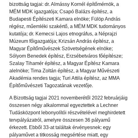
bizottság tagjai: dr. Almássy Kornél építőmérnök, a
MÉM MDK igazgatója; Csapó Balázs építész, a
Budapesti Építészeti Kamara elnöke; Fülöp András
régész, műemléki szakértő, a MÉM MDK tudományos
kutatója; dr. Kemecsi Lajos etnográfus, a Néprajzi
Múzeum főigazgatója; Krizsán András építész, a
Magyar Építőművészek Szövetségének elnöke;
Sólyom Benedek építész, Erzsébetváros főépítésze;
Szalay Tihamér építész, a Magyar Építész Kamara
alelnöke; Tima Zoltán építész, a Magyar Művészeti
Akadémia rendes tagja; Turi Attila építész, az MMA
Építőművészeti Tagozatának vezetője.
A Bizottság tagjai 2021 novemberétől 2022 februárjáig
összesen négy alkalommal egyeztettek a Lechner
Tudásközpont lebonyolítói részvételével meghirdetett
tervpályázatról, amelyre összesen 36 pályamű
érkezett. Ebből 33-at találtak érvényesnek: egy
pályaművet a titkosság megsértése miatt, egy