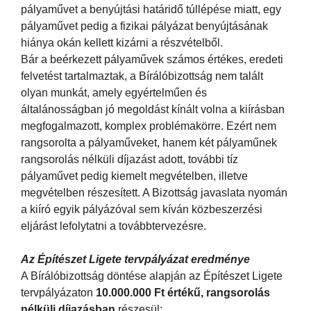
pályaművet a benyújtási határidő túllépése miatt, egy
pályaművet pedig a fizikai pályázat benyújtásának
hiánya okán kellett kizárni a részvételből.
Bár a beérkezett pályaművek számos értékes, eredeti
felvetést tartalmaztak, a Bírálóbizottság nem talált
olyan munkát, amely egyértelműen és
általánosságban jó megoldást kínált volna a kiírásban
megfogalmazott, komplex problémakörre. Ezért nem
rangsorolta a pályaműveket, hanem két pályaműnek
rangsorolás nélküli díjazást adott, további tíz
pályaművet pedig kiemelt megvételben, illetve
megvételben részesített. A Bizottság javaslata nyomán
a kiíró egyik pályázóval sem kíván közbeszerzési
eljárást lefolytatni a továbbtervezésre.
Az Építészet Ligete tervpályázat eredménye
A Bírálóbizottság döntése alapján az Építészet Ligete
tervpályázaton
10.000.000 Ft értékű, rangsorolás
nélküli díjazásban
részesül: