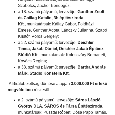
Szabolcs, Zacher Bendegúz;
a 18. számú pályamű; tervezője:
Gunther Zsolt
és Csillag Katalin, 3h építésziroda
Kft.,
munkatársak: Kállay Gábor, Földházi
Emese, Gunther Ágota, Lánczky Julianna, Szabó
Kristóf, Vörös Gergely;
a 32. számú pályamű; tervezője:
Deichler
Tímea, Jakab Dániel, Deichler Jakab Építész
Stúdió Kft.
, munkatársak: Kolossváry Bernadett,
Kovács Regina;
a 33. számú pályamű; tervezője:
Bartha András
Márk, Studio Konstella Kft.
A Bírálóbizottság döntése alapján
3.000.000 Ft értékű
megvételben
részesül
a 2. számú pályamű; tervezője:
Sáros László
György DLA, SÁROS és Társa Építésziroda
,
munkatársak: Pusztai Róbert, Dósa Papp Tamás,