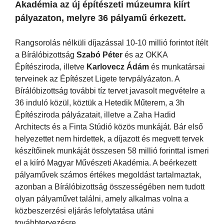
Akadémia az új építészeti múzeumra kiírt
pályazaton, melyre 36 pályamű érkezett.
Rangsorolás nélküli díjazással 10-10 millió forintot ítélt
a Bírálóbizottság
Szabó Péter
és az OKKA
Építésziroda, illetve
Karlovecz Ádám
és munkatársai
terveinek az Építészet Ligete tervpályázaton. A
Bírálóbizottság további tíz tervet javasolt megvételre a
36 induló közül, köztük a Hetedik Műterem, a 3h
Építésziroda pályázatait, illetve a Zaha Hadid
Architects és a Finta Stúdió közös munkáját. Bár első
helyezettet nem hirdettek, a díjazott és megvett tervek
készítőinek munkáját összesen 58 millió forinttal ismeri
el a kiíró Magyar Művészeti Akadémia. A beérkezett
pályaművek számos értékes megoldást tartalmaztak,
azonban a Bírálóbizottság összességében nem tudott
olyan pályaművet találni, amely alkalmas volna a
közbeszerzési eljárás lefolytatása utáni
továbbtervezésre.