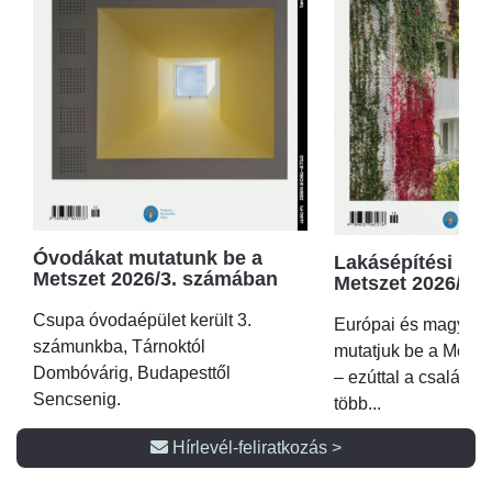
Óvodákat mutatunk be a
Lakásépítési kör
Metszet 2026/3. számában
Metszet 2026/2.
Csupa óvodaépület került 3.
Európai és magyar p
számunkba, Tárnoktól
mutatjuk be a Metsz
Dombóvárig, Budapesttől
– ezúttal a családi 
Sencsenig.
több...
Hírlevél-feliratkozás >