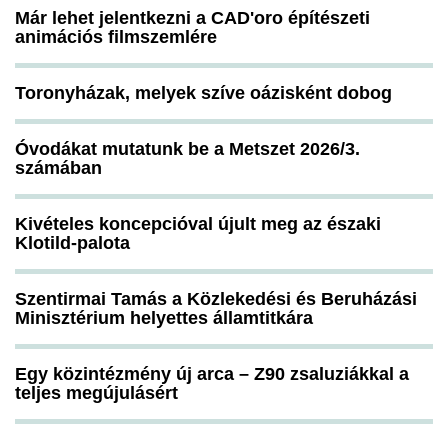
Már lehet jelentkezni a CAD'oro építészeti
animációs filmszemlére
Toronyházak, melyek szíve oázisként dobog
Óvodákat mutatunk be a Metszet 2026/3.
számában
Kivételes koncepcióval újult meg az északi
Klotild-palota
Szentirmai Tamás a Közlekedési és Beruházási
Minisztérium helyettes államtitkára
Egy közintézmény új arca – Z90 zsaluziákkal a
teljes megújulásért