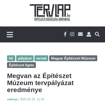
hír
pályázat
tervek
Magyar Építészeti Múzeum
Építészet ligete
Megvan az Építészet
Múzeum tervpályázat
eredménye
sebesp
|
2022.02.24. 11:34