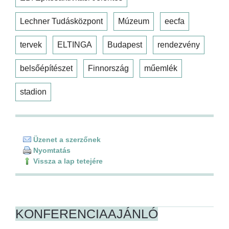
Lechner Tudásközpont
Múzeum
eecfa
tervek
ELTINGA
Budapest
rendezvény
belsőépítészet
Finnország
műemlék
stadion
Üzenet a szerzőnek
Nyomtatás
Vissza a lap tetejére
KONFERENCIAAJÁNLÓ