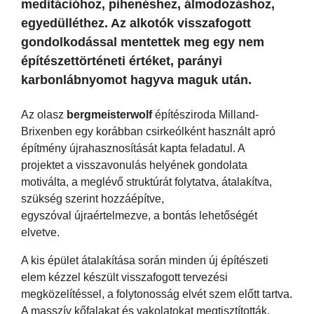
meditációhoz, pihenéshez, álmodozáshoz,
egyedülléthez. Az alkotók visszafogott
gondolkodással mentettek meg egy nem
építészettörténeti értéket, parányi
karbonlábnyomot hagyva maguk után.
Az olasz
bergmeisterwolf
építésziroda Milland-
Brixenben egy korábban csirkeólként használt apró
építmény újrahasznosítását kapta feladatul. A
projektet a visszavonulás helyének gondolata
motiválta, a meglévő struktúrát folytatva, átalakítva,
szükség szerint hozzáépítve,
egyszóval újraértelmezve, a bontás lehetőségét
elvetve.
A kis épület átalakítása során minden új építészeti
elem kézzel készült visszafogott tervezési
megközelítéssel, a folytonosság elvét szem előtt tartva.
A masszív kőfalakat és vakolatokat megtisztították,