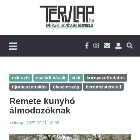
exkluzív
családi házak
cikk
környezettudatos
újrahasznosítás
olaszország
bergmeisterwolf
Remete kunyhó
álmodozóknak
sebesp
|
2025.07.21. 16:35