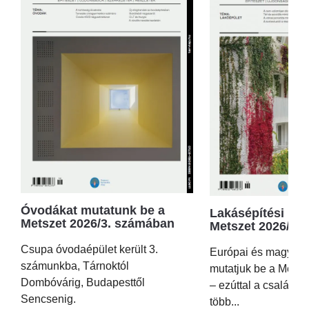
Óvodákat mutatunk be a
Lakásépítési kör
Metszet 2026/3. számában
Metszet 2026/2.
Csupa óvodaépület került 3.
Európai és magyar p
számunkba, Tárnoktól
mutatjuk be a Metsz
Dombóvárig, Budapesttől
– ezúttal a családi 
Sencsenig.
több...