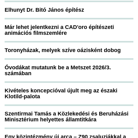
Elhunyt Dr. Bitó János építész
Már lehet jelentkezni a CAD'oro építészeti
animációs filmszemlére
Toronyházak, melyek szíve oázisként dobog
Óvodákat mutatunk be a Metszet 2026/3.
számában
Kivételes koncepcióval újult meg az északi
Klotild-palota
Szentirmai Tamás a Közlekedési és Beruházási
Minisztérium helyettes államtitkára
Egy közintézmény új arca – Z90 zsaluziákkal a