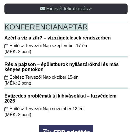
Hírlevél-feliratkozás >
KONFERENCIA
NAPTÁR
Azért a víz a zűr? – vízszigetelések rendszerben
Építész Tervezői Nap szeptember 17-én
(MÉK: 2 pont)
Rés a pajzson – épületburok nyílászáróknál és más
kényes pontokon
Építész Tervezői Nap október 15-én
(MÉK: 2 pont)
Évtizedes problémák új kihívásokkal – tűzvédelem
2026
Építész Tervezői Nap november 12-én
(MÉK: 2 pont)