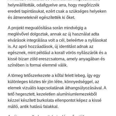
helyreállították, odafigyelve arra, hogy megőrizzék
eredeti tapintásukat, ezért csak a szükséges helyeken
és átmeneteknél egészítették ki őket.
A projekt megvalósítása során mindvégig a
meglévővel dolgoztak, annak az új használat adta
elvárások integrálása volt a cél, beleértve a nyílásokat
is. Az apró hozzáadások, új identitást adnak az
egésznek, mint például a korall vörös nyílászárók és a
kissé bizarr zöld ereszcsatorna, amely anyagában és
színében is formai elemmé válik.
A tömeg tetőszerkezete a kőfal felett lebeg, így egy
különleges köztes tér jön létre, könnyedséggel, az
elemek vizuális kapcsolatának áthangsúlyozásával. A
tető hegesztett, kezeletlen alumíniumlemezekből
kézzel készített burkolata ellenpontot képez a kissé
málló, antik hatású falakkal.