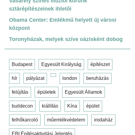
Vasarely színes illúziói korunk
sztárépítészeinek ihletői
Obama Center: Emlékmű helyett új városi
központ
Toronyházak, melyek szíve oázisként dobog
Budapest
Egyesült Királyság
építészet
hír
pályázat
london
beruházás
felújítás
épületek
Egyesült Államok
buildecon
kiállítás
Kína
épület
felhőkarcoló
műemlékvédelem
irodaház
EBI Építésaktivitási Jelentés