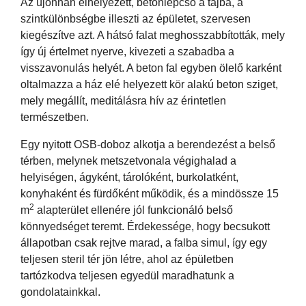
Az újonnan elhelyezett, betonlépcső a tájba, a
szintkülönbségbe illeszti az épületet, szervesen
kiegészítve azt. A hátsó falat meghosszabbították, mely
így új értelmet nyerve, kivezeti a szabadba a
visszavonulás helyét. A beton fal egyben ölelő karként
oltalmazza a ház elé helyezett kör alakú beton sziget,
mely megállít, meditálásra hív az érintetlen
természetben.
Egy nyitott OSB-doboz alkotja a berendezést a belső
térben, melynek metszetvonala végighalad a
helyiségen, ágyként, tárolóként, burkolatként,
konyhaként és fürdőként működik, és a mindössze 15
2
m
alapterület ellenére jól funkcionáló belső
könnyedséget teremt. Érdekessége, hogy becsukott
állapotban csak rejtve marad, a falba simul, így egy
teljesen steril tér jön létre, ahol az épületben
tartózkodva teljesen egyedül maradhatunk a
gondolatainkkal.