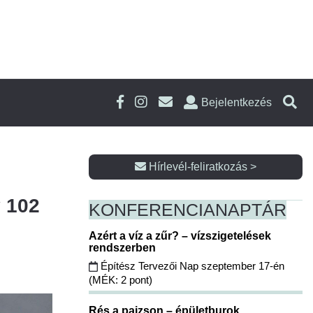
Bejelentkezés
Hírlevél-feliratkozás >
y 102
KONFERENCIA
NAPTÁR
Azért a víz a zűr? – vízszigetelések
rendszerben
Építész Tervezői Nap szeptember 17-én
(MÉK: 2 pont)
Rés a pajzson – épületburok