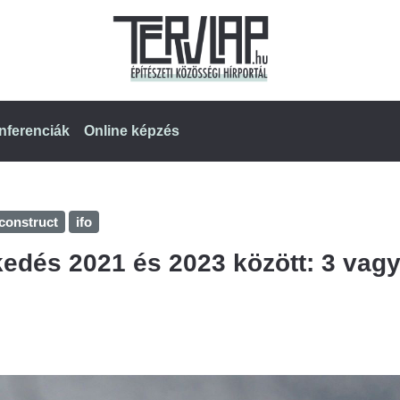
nferenciák
Online képzés
construct
ifo
edés 2021 és 2023 között: 3 vag