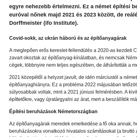
egyre nehezebb értelmezni. Ez a német építési b
euróval nőnek majd 2021 és 2023 között, de reálé
Dorffmeister (ifo Institute).
Covid-sokk, az ukrán háború és az építőanyagárak
A meglepően erős kereslet-fellendülés a 2020-as kezdeti C
zavart okoztak az építőanyag-kínálatban, és nemcsak Néme
cégek, többnyire nem teljes egészében, de áthárították a 
2021 közepétől a helyzet javult, de idén márciustól a ném
építőanyaghiányra. Ez a probléma 2022 májusában tetőzött (a
súlyosabbak voltak, mint a 2021 júniusi felmérésben. A kivi
építtetőkre, vagy újratárgyalni az árat, mert a beszállítók
Építési beruházások Németországban
Az építőanyagárak meredek emelkedése a fő oka annak, h
beruházásokra vonatkozó hivatalos számításokat (a bruttó á