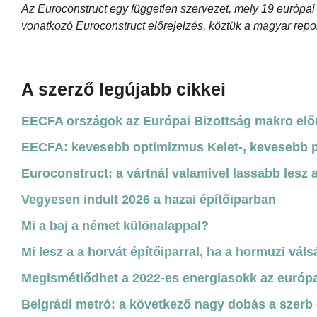
Az Euroconstruct egy független szervezet, mely 19 európai o
vonatkozó Euroconstruct előrejelzés, köztük a magyar repor
A szerző legújabb cikkei
EECFA országok az Európai Bizottság makro elő
EECFA: kevesebb optimizmus Kelet-, kevesebb 
Euroconstruct: a vártnál valamivel lassabb lesz 
Vegyesen indult 2026 a hazai építőiparban
Mi a baj a német különalappal?
Mi lesz a a horvát építőiparral, ha a hormuzi váls
Megismétlődhet a 2022-es energiasokk az európa
Belgrádi metró: a következő nagy dobás a szerb 