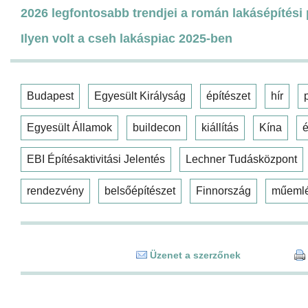
2026 legfontosabb trendjei a román lakásépítési
Ilyen volt a cseh lakáspiac 2025-ben
Budapest
Egyesült Királyság
építészet
hír
Egyesült Államok
buildecon
kiállítás
Kína
é
EBI Építésaktivitási Jelentés
Lechner Tudásközpont
rendezvény
belsőépítészet
Finnország
műeml
Üzenet a szerzőnek