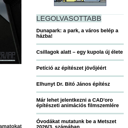
LEGOLVASOTTABB
Dunapark: a park, a város belép a
házba!
Csillagok alatt – egy kupola új élete
Petíció az építészet jövőjéért
Elhunyt Dr. Bitó János építész
Már lehet jelentkezni a CAD'oro
építészeti animációs filmszemlére
Óvodákat mutatunk be a Metszet
lyamatokat
2026/3. számában