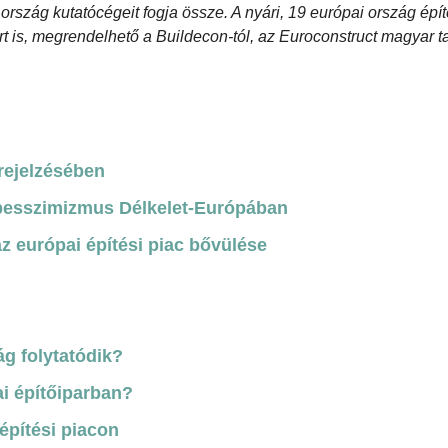
rszág kutatócégeit fogja össze. A nyári, 19 európai ország épít
t is, megrendelhető a Buildecon-tól, az Euroconstruct magyar ta
rejelzésében
pesszimizmus Délkelet-Európában
az európai építési piac bővülése
ág folytatódik?
i építőiparban?
építési piacon