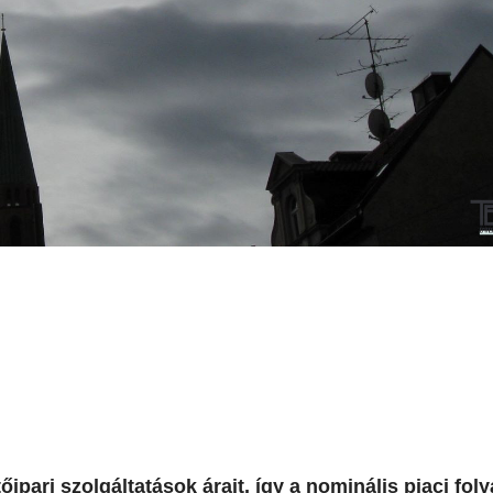
őipari szolgáltatások árait, így a nominális piaci fo