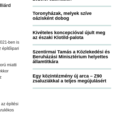
liárd
Toronyházak, melyek szíve
oázisként dobog
Kivételes koncepcióval újult meg
az északi Klotild-palota
2021-ben is
építőipari
Szentirmai Tamás a Közlekedési és
Beruházási Minisztérium helyettes
államtitkára
orú miatti
ekkor
Egy közintézmény új arca – Z90
z
zsaluziákkal a teljes megújulásért
az építési
árulékos