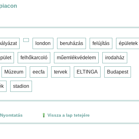
 piacon
pályázat
london
beruházás
felújítás
épületek
pület
felhőkarcoló
műemlékvédelem
irodaház
Múzeum
eecfa
tervek
ELTINGA
Budapest
ék
stadion
Nyomtatás
Vissza a lap tetejére