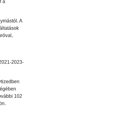
r a
gymástól. A
áltatások
uróval,
 2021-2023-
vtizedben
sségében
további 102
jön.