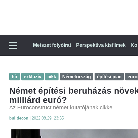
Metszet folyóirat
Perspektíva kisfilmek
Ko
hír
exkluzív
cikk
Németország
építési piac
euro
Német építési beruházás növek
milliárd euró?
Az Euroconstruct német kutatójának cikke
buildecon
|
2022.08.29. 23:35