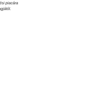
ési piacára
gjától.