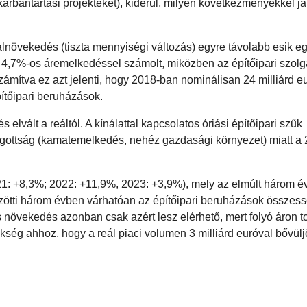
karbantartási projekteket), kiderül, milyen következményekkel já
lnövekedés (tiszta mennyiségi változás) egyre távolabb esik e
i, 4,7%-os áremelkedéssel számolt, miközben az építőipari szolg
számítva ez azt jelenti, hogy 2018-ban nominálisan 24 milliárd e
pítőipari beruházások.
 elvált a reáltól. A kínálattal kapcsolatos óriási építőipari szűk
fogottság (kamatemelkedés, nehéz gazdasági környezet) miatt a
1: +8,3%; 2022: +11,9%, 2023: +3,9%), mely az elmúlt három é
özötti három évben várhatóan az építőipari beruházások össze
is növekedés azonban csak azért lesz elérhető, mert folyó áron 
ükség ahhoz, hogy a reál piaci volumen 3 milliárd euróval bővül