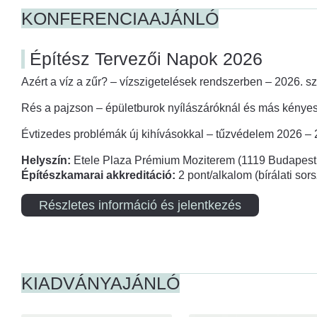
KONFERENCIAAJÁNLÓ
Építész Tervezői Napok 2026
Azért a víz a zűr? – vízszigetelések rendszerben – 2026. s
Rés a pajzson – épületburok nyílászáróknál és más kényes
Évtizedes problémák új kihívásokkal – tűzvédelem 2026 –
Helyszín:
Etele Plaza Prémium Moziterem (1119 Budapest,
Építészkamarai akkreditáció:
2 pont/alkalom (bírálati so
Részletes információ és jelentkezés
KIADVÁNYAJÁNLÓ