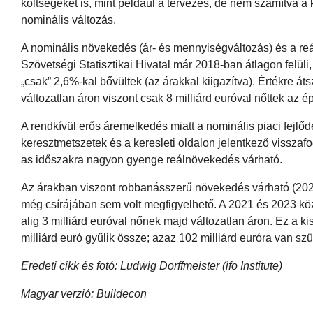
költségeket is, mint például a tervezés, de nem számítva a 
nominális változás.
A nominális növekedés (ár- és mennyiségváltozás) és a reá
Szövetségi Statisztikai Hivatal már 2018-ban átlagon felül
„csak” 2,6%-kal bővültek (az árakkal kiigazítva). Értékre át
változatlan áron viszont csak 8 milliárd euróval nőttek az é
A rendkívül erős áremelkedés miatt a nominális piaci fejlődés
keresztmetszetek és a keresleti oldalon jelentkező vissza
as időszakra nagyon gyenge reálnövekedés várható.
Az árakban viszont robbanásszerű növekedés várható (202
még csírájában sem volt megfigyelhető. A 2021 és 2023 k
alig 3 milliárd euróval nőnek majd változatlan áron. Ez a k
milliárd euró gyűlik össze; azaz 102 milliárd euróra van sz
Eredeti cikk és fotó: Ludwig Dorffmeister (ifo Institute)
Magyar verzió: Buildecon