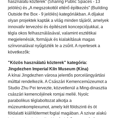
használatú közterek” (Sharing Public Spaces - 13
jelölés) és „A megszokottól eltérő építkezés” (Building
Outside the Box - 9 jelölés) kategóriákban. A díjakat
olyan projektek kapták a világ minden tájáról, amelyek
innovatív tervezési és építészeti koncepciójukkal, a
tégla okos felhasználásával, valamint esztétikai
megjelenésük, formájuk és kialakításuk magas
színvonalával nyűgözték le a zsűrit. A nyertesek a
következők:
"Közös használatú közterek" kategória:
Jingdezhen Imperial Kiln Museum (Kína)
A kínai Jingdezhen városa jelentős porcelángyártási
múlttal rendelkezik. A Császári Kemencemúzeumot a
Studio Zhu Pei tervezte, közvetlenül a Ming-dinasztia
császári kemencéjének romjai mellé. Nyolc
parabolikus téglaboltozat alkotja a
múzeumkomplexumot, amely két földszinti és öt
földalatti kiállítótermet foglal magában. A szivar alakú