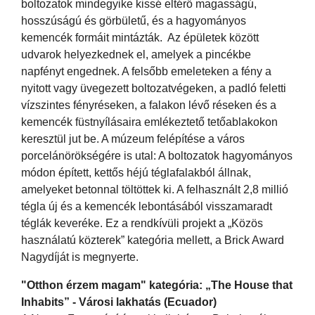
boltozatok mindegyike kissé eltérő magasságú,
hosszúságú és görbületű, és a hagyományos
kemencék formáit mintázták. Az épületek között
udvarok helyezkednek el, amelyek a pincékbe
napfényt engednek. A felsőbb emeleteken a fény a
nyitott vagy üvegezett boltozatvégeken, a padló feletti
vízszintes fényréseken, a falakon lévő réseken és a
kemencék füstnyílásaira emlékeztető tetőablakokon
keresztül jut be. A múzeum felépítése a város
porcelánörökségére is utal: A boltozatok hagyományos
módon épített, kettős héjú téglafalakból állnak,
amelyeket betonnal töltöttek ki. A felhasznált 2,8 millió
tégla új és a kemencék lebontásából visszamaradt
téglák keveréke. Ez a rendkívüli projekt a „Közös
használatú közterek” kategória mellett, a Brick Award
Nagydíját is megnyerte.
"Otthon érzem magam" kategória: „The House that
Inhabits” - Városi lakhatás (Ecuador)