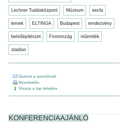
Lechner Tudásközpont
Múzeum
eecfa
tervek
ELTINGA
Budapest
rendezvény
belsőépítészet
Finnország
műemlék
stadion
Üzenet a szerzőnek
Nyomtatás
Vissza a lap tetejére
KONFERENCIAAJÁNLÓ