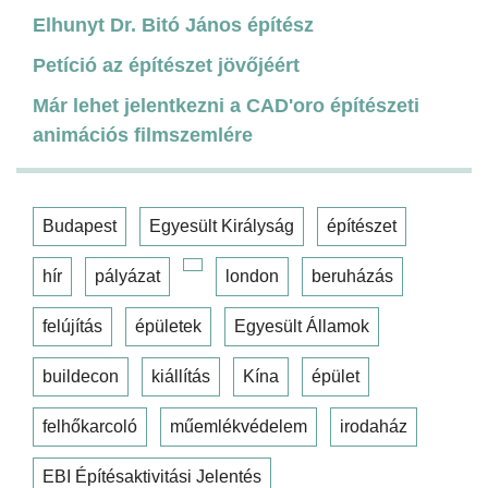
Elhunyt Dr. Bitó János építész
Petíció az építészet jövőjéért
Már lehet jelentkezni a CAD'oro építészeti
animációs filmszemlére
Budapest
Egyesült Királyság
építészet
hír
pályázat
london
beruházás
felújítás
épületek
Egyesült Államok
buildecon
kiállítás
Kína
épület
felhőkarcoló
műemlékvédelem
irodaház
EBI Építésaktivitási Jelentés