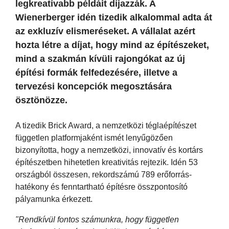
legkreatívabb példáit díjazzák. A
Wienerberger idén tizedik alkalommal adta át
az exkluzív elismeréseket. A vállalat azért
hozta létre a díjat, hogy mind az építészeket,
mind a szakmán kívüli rajongókat az új
építési formák felfedezésére, illetve a
tervezési koncepciók megosztására
ösztönözze.
A tizedik Brick Award, a nemzetközi téglaépítészet
független platformjaként ismét lenyűgözően
bizonyította, hogy a nemzetközi, innovatív és kortárs
építészetben hihetetlen kreativitás rejtezik. Idén 53
országból összesen, rekordszámú 789 erőforrás-
hatékony és fenntartható építésre összpontosító
pályamunka érkezett.
"Rendkívül fontos számunkra, hogy független