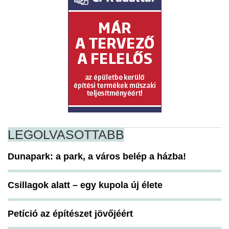
LEGOLVASOTTABB
Dunapark: a park, a város belép a házba!
Csillagok alatt – egy kupola új élete
Petíció az építészet jövőjéért