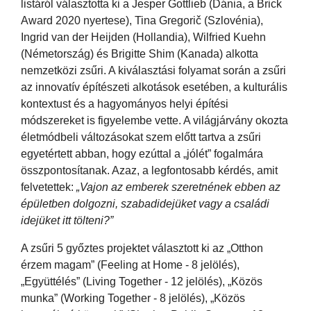
listáról választotta ki a Jesper Gottlieb (Dánia, a Brick
Award 2020 nyertese), Tina Gregorič (Szlovénia),
Ingrid van der Heijden (Hollandia), Wilfried Kuehn
(Németország) és Brigitte Shim (Kanada) alkotta
nemzetközi zsűri. A kiválasztási folyamat során a zsűri
az innovatív építészeti alkotások esetében, a kulturális
kontextust és a hagyományos helyi építési
módszereket is figyelembe vette. A világjárvány okozta
életmódbeli változásokat szem előtt tartva a zsűri
egyetértett abban, hogy ezúttal a „jólét” fogalmára
összpontosítanak. Azaz, a legfontosabb kérdés, amit
felvetettek:
„Vajon az emberek szeretnének ebben az
épületben dolgozni, szabadidejüket vagy a családi
idejüket itt tölteni?”
A zsűri 5 győztes projektet választott ki az „Otthon
érzem magam” (Feeling at Home - 8 jelölés),
„Együttélés” (Living Together - 12 jelölés), „Közös
munka” (Working Together - 8 jelölés), „Közös