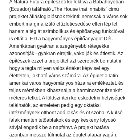
A Natura Futura építészeti kollektíva a Babahoyóban
(Ecuador) található „The House that Inhabits” című
projektet állásfoglalásnak tekinti: nemcsak a város sok
embert marginalizáló elüzletiesedése ellen lép fel,
hanem a téglát szimbolikus és építőanyag funkcióval
is ellátja. Ezt a hagyományos építőanyagot Dél-
Amerikában gyakran a szegényebb rétegekkel
azonosítják - gyakran elrejtik, vakolják és átfestik. Az
építészek ezzel a projekttel azt szeretnék bemutatni,
hogy a tégla milyen valós értéket képvisel egy
élettelteli, lakható város számára. Az épület a latin-
amerikai város hagyományos házaira emlékeztet, és
teljes mértékben kihasználja a harmincszor tizenkét
méteres telket. A földszinten kereskedelmi helyiségek
találhatók, az emeleten pedig egy oktatási
intézménynek otthont adó lakás és öt szoba. A külső
falak mentén tetőablakok és egy keskeny folyosó
sávjai engedik be a napfényt. A projekt hatása
azonban messze túlmutat az épület alapanyagán.