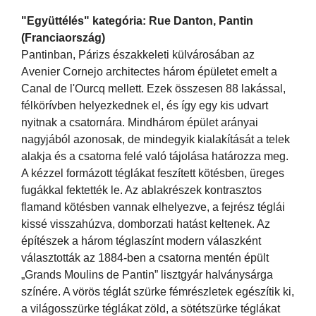
"Együttélés" kategória: Rue Danton, Pantin
(Franciaország)
Pantinban, Párizs északkeleti külvárosában az
Avenier Cornejo architectes három épületet emelt a
Canal de l'Ourcq mellett. Ezek összesen 88 lakással,
félkörívben helyezkednek el, és így egy kis udvart
nyitnak a csatornára. Mindhárom épület arányai
nagyjából azonosak, de mindegyik kialakítását a telek
alakja és a csatorna felé való tájolása határozza meg.
A kézzel formázott téglákat feszített kötésben, üreges
fugákkal fektették le. Az ablakrészek kontrasztos
flamand kötésben vannak elhelyezve, a fejrész téglái
kissé visszahúzva, domborzati hatást keltenek. Az
építészek a három téglaszínt modern válaszként
választották az 1884-ben a csatorna mentén épült
„Grands Moulins de Pantin” lisztgyár halványsárga
színére. A vörös téglát szürke fémrészletek egészítik ki,
a világosszürke téglákat zöld, a sötétszürke téglákat