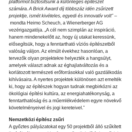
platformot biztosítsunk a különleges építészet
számára. A Brick Award díj többszáz idén zsűrizett
projektje, ismét kivételes, egyedi és innovatív volt"
–
mondta Heimo Scheuch, a Wienerberger AG
vezérigazgatója. „A cél nem szimplán az inspiráció,
hanem mindenekelőtt az, hogy új utakat keressünk,
elősegítsük, hogy a fenntartható víziós építészetből
valóság váljon. Az elmúlt évekhez hasonlóan, a
tervezők olyan projektekre helyezték a hangsúlyt,
amelyek választ adnak az éghajlatváltozás és a
korlátozott természeti erőforrásokkal való gazdálkodás
kihívásaira. A nyertes projektek különösen azt emelték
ki, hogy az építészek hogyan tudnak megbirkózni az
ökológiai építési kultúra, az energiahatékonyság, a
fenntarthatóság és a műemlékvédelem egyre növekvő
követelményeivel és jogi kereteivel."
Nemzetközi építész zsűri
A győztes pályázatokat egy 50 projektből álló szűkített