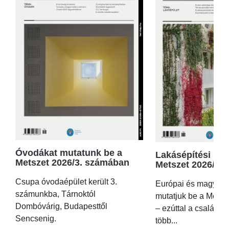
Óvodákat mutatunk be a
Lakásépítési kör
Metszet 2026/3. számában
Metszet 2026/2.
Csupa óvodaépület került 3.
Európai és magyar p
számunkba, Tárnoktól
mutatjuk be a Metsz
Dombóvárig, Budapesttől
– ezúttal a családi 
Sencsenig.
több...