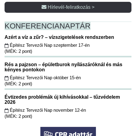
Hírlevél-feliratkozás >
KONFERENCIA
NAPTÁR
Azért a víz a zűr? – vízszigetelések rendszerben
Építész Tervezői Nap szeptember 17-én
(MÉK: 2 pont)
Rés a pajzson – épületburok nyílászáróknál és más
kényes pontokon
Építész Tervezői Nap október 15-én
(MÉK: 2 pont)
Évtizedes problémák új kihívásokkal – tűzvédelem
2026
Építész Tervezői Nap november 12-én
(MÉK: 2 pont)