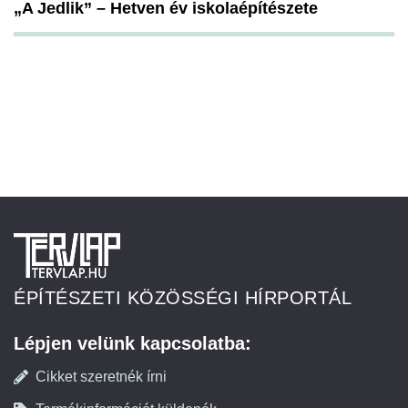
„A Jedlik” – Hetven év iskolaépítészete
ÉPÍTÉSZETI KÖZÖSSÉGI HÍRPORTÁL
Lépjen velünk kapcsolatba:
Cikket szeretnék írni