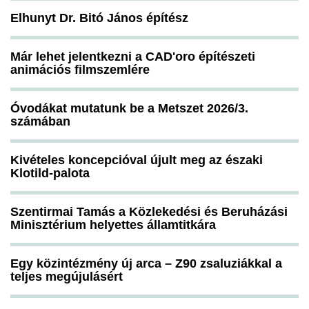
Elhunyt Dr. Bitó János építész
Már lehet jelentkezni a CAD'oro építészeti
animációs filmszemlére
Óvodákat mutatunk be a Metszet 2026/3.
számában
Kivételes koncepcióval újult meg az északi
Klotild-palota
Szentirmai Tamás a Közlekedési és Beruházási
Minisztérium helyettes államtitkára
Egy közintézmény új arca – Z90 zsaluziákkal a
teljes megújulásért