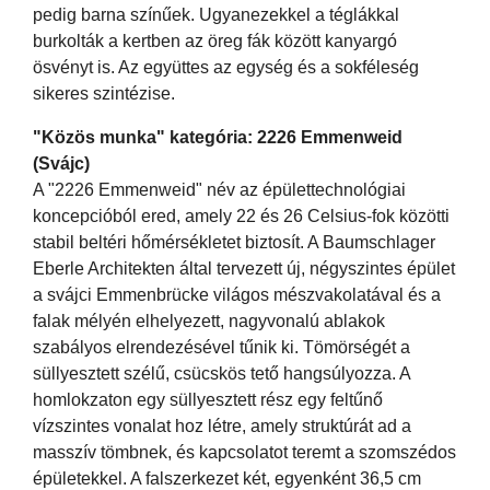
pedig barna színűek. Ugyanezekkel a téglákkal
burkolták a kertben az öreg fák között kanyargó
ösvényt is. Az együttes az egység és a sokféleség
sikeres szintézise.
"Közös munka" kategória: 2226 Emmenweid
(Svájc)
A "2226 Emmenweid" név az épülettechnológiai
koncepcióból ered, amely 22 és 26 Celsius-fok közötti
stabil beltéri hőmérsékletet biztosít. A Baumschlager
Eberle Architekten által tervezett új, négyszintes épület
a svájci Emmenbrücke világos mészvakolatával és a
falak mélyén elhelyezett, nagyvonalú ablakok
szabályos elrendezésével tűnik ki. Tömörségét a
süllyesztett szélű, csücskös tető hangsúlyozza. A
homlokzaton egy süllyesztett rész egy feltűnő
vízszintes vonalat hoz létre, amely struktúrát ad a
masszív tömbnek, és kapcsolatot teremt a szomszédos
épületekkel. A falszerkezet két, egyenként 36,5 cm