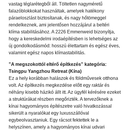
vastag téglarétegből áll. Töltetlen nagyméretű
falazóblokkokat használtak, amelyek hatékony
páraeloszlást biztosítanak, és nagy hőtömeggel
rendelkeznek, ami jelentősen hozzájárul a beltéri
klíma stabilitásához. A 2226 Emmenweid bizonyítja,
hogy a kereskedelmi irodaépítésben is lehetséges az
új gondolkodásmód: hosszú élettartam és egész éves,
valamint egész napos klímastabilitás.
"A megszokottól eltérő építkezés" kategória:
Tsingpu Yangzhou Retreat (Kína)
Ez a hely korábban halászok és földművesek otthona
volt. Az építkezés megkezdése előtt egy raktár és
néhány kisebb házikó állt itt. Az ügyfél kérésére ezeket
a struktúrákat részben megőrizték. A tervezőknek a
kínai hagyományos építészetre való hivatkozással
sikerült a nyaralókat egy luxusszállóval
egybeolvasztaniuk. Egy rácsot fektettek le a
helyszínen, amely a hagyományos kínai udvari