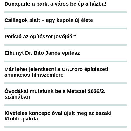
Dunapark: a park, a város belép a házba!
Csillagok alatt – egy kupola új élete
Petíció az építészet jövőjéért
Elhunyt Dr. Bitó János építész
Már lehet jelentkezni a CAD'oro építészeti
animációs filmszemlére
Óvodákat mutatunk be a Metszet 2026/3.
számában
Kivételes koncepcióval újult meg az északi
Klotild-palota