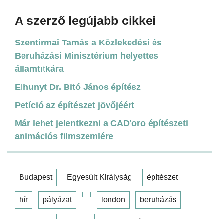
A szerző legújabb cikkei
Szentirmai Tamás a Közlekedési és
Beruházási Minisztérium helyettes
államtitkára
Elhunyt Dr. Bitó János építész
Petíció az építészet jövőjéért
Már lehet jelentkezni a CAD'oro építészeti
animációs filmszemlére
Budapest
Egyesült Királyság
építészet
hír
pályázat
london
beruházás