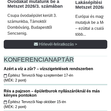
Óvodákat mutatunk be a
Lakásépítési kör
Metszet 2026/3. számában
Metszet 2026/2.
Csupa óvodaépület került 3.
Európai és magyar p
számunkba, Tárnoktól
mutatjuk be a Metsz
Dombóvárig, Budapesttől
– ezúttal a családi 
Sencsenig.
több...
Hírlevél-feliratkozás >
KONFERENCIA
NAPTÁR
Azért a víz a zűr? – vízszigetelések rendszerben
Építész Tervezői Nap szeptember 17-én
(MÉK: 2 pont)
Rés a pajzson – épületburok nyílászáróknál és más
kényes pontokon
Építész Tervezői Nap október 15-én
(MÉK: 2 pont)