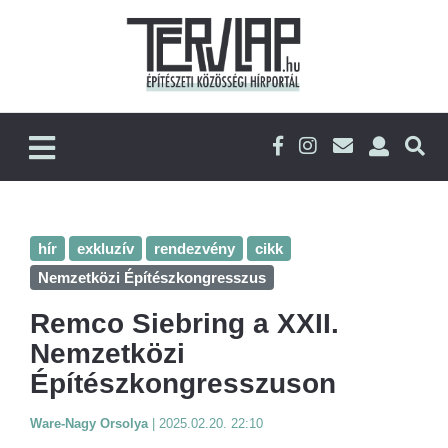
hír
exkluzív
rendezvény
cikk
Nemzetközi Építészkongresszus
Remco Siebring a XXII.
Nemzetközi
Építészkongresszuson
Ware-Nagy Orsolya
|
2025.02.20. 22:10