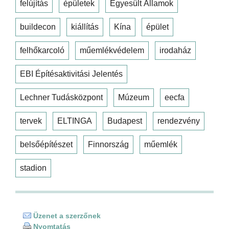
felújítás
épületek
Egyesült Államok
buildecon
kiállítás
Kína
épület
felhőkarcoló
műemlékvédelem
irodaház
EBI Építésaktivitási Jelentés
Lechner Tudásközpont
Múzeum
eecfa
tervek
ELTINGA
Budapest
rendezvény
belsőépítészet
Finnország
műemlék
stadion
Üzenet a szerzőnek
Nyomtatás