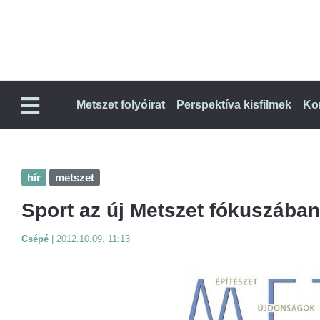
Metszet folyóirat
Perspektíva kisfilmek
Ko
hír
metszet
Sport az új Metszet fókuszában
Csépé
|
2012.10.09. 11:13