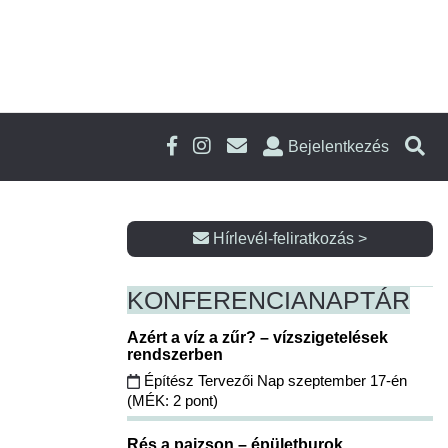
Bejelentkezés
Hírlevél-feliratkozás >
KONFERENCIA
NAPTÁR
Azért a víz a zűr? – vízszigetelések
rendszerben
Építész Tervezői Nap szeptember 17-én
(MÉK: 2 pont)
Rés a pajzson – épületburok