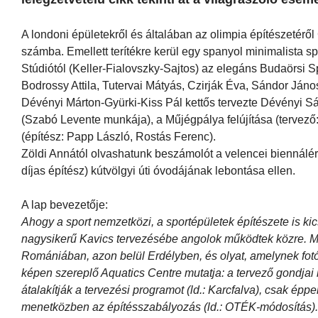
A londoni épületekről és általában az olimpia építészetéről
számba. Emellett terítékre kerül egy spanyol minimalista s
Stúdiótól (Keller-Fialovszky-Sajtos) az elegáns Budaörsi S
Bodrossy Attila, Tutervai Mátyás, Czirják Éva, Sándor Ján
Dévényi Márton-Gyürki-Kiss Pál kettős tervezte Dévényi S
(Szabó Levente munkája), a Műjégpálya felújítása (tervező
(építész: Papp László, Rostás Ferenc).
Zöldi Annától olvashatunk beszámolót a velencei biennálér
díjas építész) kútvölgyi úti óvodájának lebontása ellen.
A lap bevezetője:
Ahogy a sport nemzetközi, a sportépületek építészete is ki
nagysikerű Kavics tervezésébe angolok működtek közre. Mo
Romániában, azon belül Erdélyben, és olyat, amelynek fotói
képen szereplő Aquatics Centre mutatja: a tervező gondjai
átalakítják a tervezési programot (ld.: Karcfalva), csak ép
menetközben az építésszabályozás (ld.: OTÉK-módosítás).