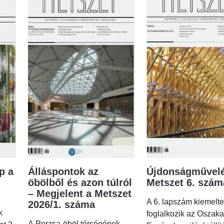
p a
Álláspontok az
Újdonságművelé
öbölből és azon túlról
Metszet 6. szá
– Megjelent a Metszet
A 6. lapszám kiemelt
2026/1. száma
k
foglalkozik az Oszaka
A Perzsa-öböl térségének