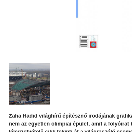
Zaha Hadid világhírű építésznő irodájának grafiká
nem az egyetlen olimpiai épület, amit a folyóira
lélegzetvételű cikk tekinti át a világraszóló esem