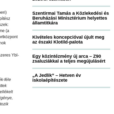
eri)
Szentirmai Tamás a Közlekedési és
Beruházási Minisztérium helyettes
pítész
államtitkára
szek:
me (a
ortközpont
Kivételes koncepcióval újult meg
az északi Klotild-palota
rnok
szeres Ybl-
Egy közintézmény új arca – Z90
zsaluziákkal a teljes megújulásért
„A Jedlik” – Hetven év
ék-féle
iskolaépítészete
ttek
ellékelt
igénye,
tozik