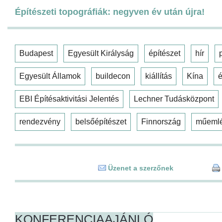
Építészeti topográfiák: negyven év után újra!
Budapest
Egyesült Királyság
építészet
hír
Egyesült Államok
buildecon
kiállítás
Kína
é
EBI Építésaktivitási Jelentés
Lechner Tudásközpont
rendezvény
belsőépítészet
Finnország
műeml
Üzenet a szerzőnek
KONFERENCIAAJÁNLÓ