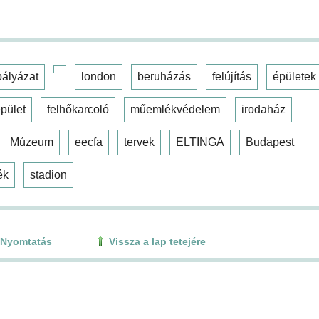
pályázat
london
beruházás
felújítás
épületek
pület
felhőkarcoló
műemlékvédelem
irodaház
Múzeum
eecfa
tervek
ELTINGA
Budapest
ék
stadion
Nyomtatás
Vissza a lap tetejére