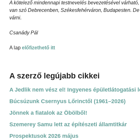
A kötelező mindennapi testnevelés bevezetésével várható, h
van szó Debrecenben, Székesfehérváron, Budapesten. De az
várni.
Csanády Pál
A lap
előfizethető itt
A szerző legújabb cikkei
A Jedlik nem vész el! Ingyenes épületlátogatási 
Búcsúzunk Csernyus Lőrinctől (1961–2026)
Jönnek a fiatalok az Öbölből!
Szemerey Samu lett az építészeti államtitkár
Prospektusok 2026 május