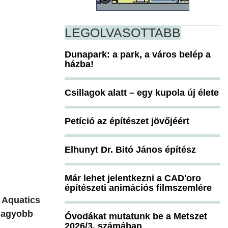
LEGOLVASOTTABB
Dunapark: a park, a város belép a
házba!
Csillagok alatt – egy kupola új élete
Petíció az építészet jövőjéért
Elhunyt Dr. Bitó János építész
Már lehet jelentkezni a CAD'oro
építészeti animációs filmszemlére
i Aquatics
 nagyobb
Óvodákat mutatunk be a Metszet
2026/3. számában