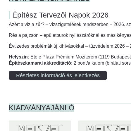
Építész Tervezői Napok 2026
Azért a víz a zűr? – vízszigetelések rendszerben – 2026. s
Rés a pajzson – épületburok nyílászáróknál és más kényes
Évtizedes problémák új kihívásokkal – tűzvédelem 2026 –
Helyszín:
Etele Plaza Prémium Moziterem (1119 Budapest,
Építészkamarai akkreditáció:
2 pont/alkalom (bírálati so
Részletes információ és jelentkezés
KIADVÁNYAJÁNLÓ