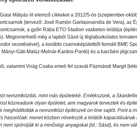
 Gutai Mátyás írt elemző cikkeket a 2012/5-ös (szeptember-októb
portcsarnok (tervező: José Ramón Garitaonaindía de Vera), az É
portcsarnok, a győri Rába ETO Stadion vasbeton lelátója (építé
os). Megismerhető még a lapból Sásd új téglaburkolatos tornater
ándor vezetésével), a korábbi csarnoképületből formált BME Sp
: Mányi-Gáti-Matúz-Molnár-Kardos-Pantó) és a karcfalvi jégcsa
ól, valamint Virág Csaba emeli fel szavát Pázmándi Margit (két
csit nemzetközibb, mint más épületeké. Emlékszünk, a Skardelli
st közreadunk olyan épületet, ami magyarok terveztek és építe
 meghódították a nemzetközi építészeti on-line sajtót. Pont a m
 is hasonlóak: menet közben növekszik a lelátók kapacitásának 
pen nem spórolják ki a minőségi anyagokat (ld.: Sásd), és nem vál