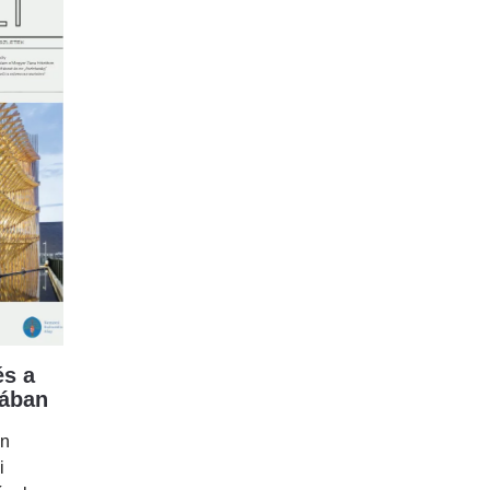
s a
mában
en
i