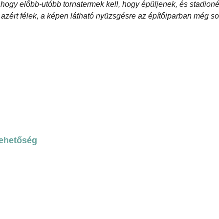
ogy előbb-utóbb tornatermek kell, hogy épüljenek, és stadionép
ért félek, a képen látható nyüzsgésre az építőiparban még sok
lehetőség