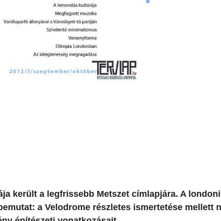
ja került a legfrissebb Metszet címlapjára. A london
t bemutat: a Velodrome részletes ismertetése mellett
ény építészeti vonatkozásait.